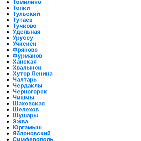
Томилино
Топки
Тульский
Тутаев
Тучково
Удельная
Уруссу
Учкекен
Фряново
Фурманов
Ханская
Хвалынск
Хутор Ленина
Чалтарь
Чердаклы
Черногорск
Чишмы
Шаховская
Шелехов
Шушары
Эжва
Юргамыш
Яблоновский
Симферополь