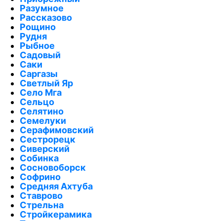
Разумное
Рассказово
Рощино
Рудня
Рыбное
Садовый
Саки
Саргазы
Светлый Яр
Село Мга
Сельцо
Селятино
Семелуки
Серафимовский
Сестрорецк
Сиверский
Собинка
Сосновоборск
Софрино
Средняя Ахтуба
Ставрово
Стрельна
Стройкерамика