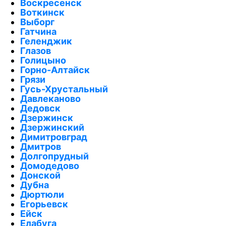
Воскресенск
Воткинск
Выборг
Гатчина
Геленджик
Глазов
Голицыно
Горно-Алтайск
Грязи
Гусь-Хрустальный
Давлеканово
Дедовск
Дзержинск
Дзержинский
Димитровград
Дмитров
Долгопрудный
Домодедово
Донской
Дубна
Дюртюли
Егорьевск
Ейск
Елабуга