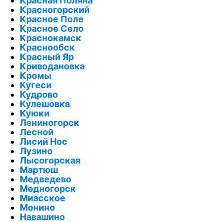
Красная Поляна
Красногорский
Красное Поле
Красное Село
Краснокамск
Краснообск
Красный Яр
Криводановка
Кромы
Кугеси
Кудрово
Кулешовка
Куюки
Лениногорск
Лесной
Лисий Нос
Лузино
Лысогорская
Мартюш
Медведево
Медногорск
Миасское
Монино
Навашино