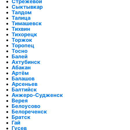
Стрежевой
Сыктывкар
Талдом
Талица
Тимашевск
Тихвин
Тихорецк
Торжок
Торопец
Тосно
Балей
Ахтубинск
Абакан
Артём
Балашов
Арсеньев
Балтийск
Анжеро-Судженск
Верея
Белоусово
Белореченск
Братск
Гай
Гусев