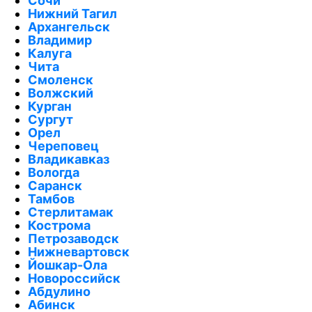
Сочи
Нижний Тагил
Архангельск
Владимир
Калуга
Чита
Смоленск
Волжский
Курган
Сургут
Орел
Череповец
Владикавказ
Вологда
Саранск
Тамбов
Стерлитамак
Кострома
Петрозаводск
Нижневартовск
Йошкар-Ола
Новороссийск
Абдулино
Абинск