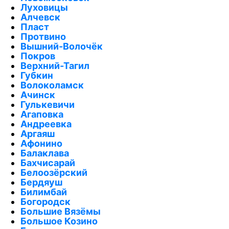
Луховицы
Алчевск
Пласт
Протвино
Вышний-Волочёк
Покров
Верхний-Тагил
Губкин
Волоколамск
Ачинск
Гулькевичи
Агаповка
Андреевка
Аргаяш
Афонино
Балаклава
Бахчисарай
Белоозёрский
Бердяуш
Билимбай
Богородск
Большие Вязёмы
Большое Козино