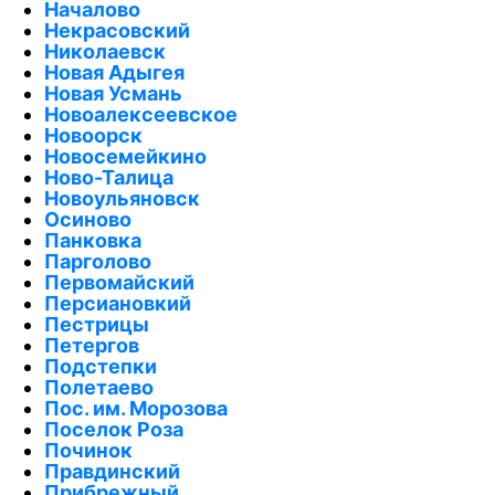
Началово
Некрасовский
Николаевск
Новая Адыгея
Новая Усмань
Новоалексеевское
Новоорск
Новосемейкино
Ново-Талица
Новоульяновск
Осиново
Панковка
Парголово
Первомайский
Персиановкий
Пестрицы
Петергов
Подстепки
Полетаево
Пос. им. Морозова
Поселок Роза
Починок
Правдинский
Прибрежный