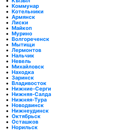
Кызыл
Коммунар
Котельники
Армянск
Лиски
Майкоп
Мурино
Волгореченск
Мытищи
Лермонтов
Нальчик
Невель
Михайловск
Находка
Заринск
Владивосток
Нижние-Серги
Нижняя-Салда
Нижняя-Тура
Новодвинск
Нижнеудинск
Октябрьск
Осташков
Норильск