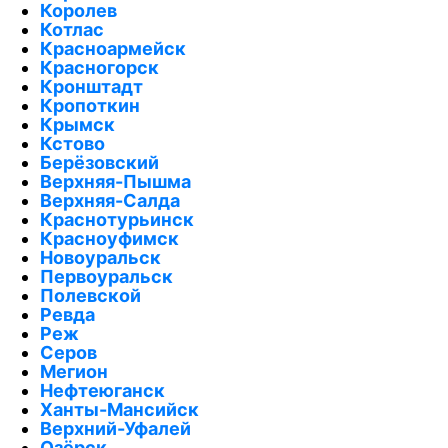
Королев
Котлас
Красноармейск
Красногорск
Кронштадт
Кропоткин
Крымск
Кстово
Берёзовский
Верхняя-Пышма
Верхняя-Салда
Краснотурьинск
Красноуфимск
Новоуральск
Первоуральск
Полевской
Ревда
Реж
Серов
Мегион
Нефтеюганск
Ханты-Мансийск
Верхний-Уфалей
Озёрск