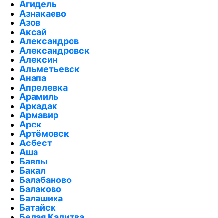
Агидель
Азнакаево
Азов
Аксай
Александров
Александровск
Алексин
Альметьевск
Анапа
Апрелевка
Арамиль
Аркадак
Армавир
Арск
Артёмовск
Асбест
Аша
Бавлы
Бакал
Балабаново
Балаково
Балашиха
Батайск
Белая Калитва