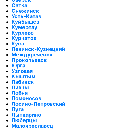
Сатка
Снежинск
Усть-Катав
Куйбышев
Кумертау
Курлово
Курчатов
Куса
Ленинск-Кузнецкий
Междуреченск
Прокопьевск
Юрга
Узловая
Кыштым
Лабинск
Ливны
Лобня
Ломоносов
Лосино-Петровский
Луга
Лыткарино
Люберцы
Малоярославец