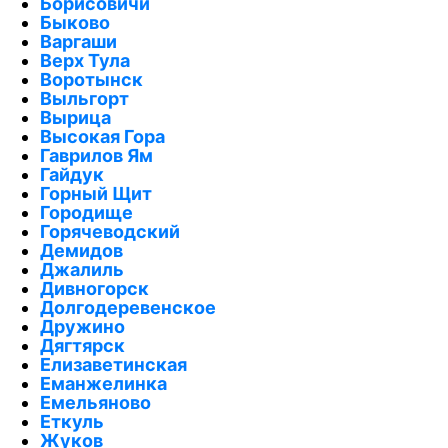
Борисовичи
Быково
Варгаши
Верх Тула
Воротынск
Выльгорт
Вырица
Высокая Гора
Гаврилов Ям
Гайдук
Горный Щит
Городище
Горячеводский
Демидов
Джалиль
Дивногорск
Долгодеревенское
Дружино
Дягтярск
Елизаветинская
Еманжелинка
Емельяново
Еткуль
Жуков