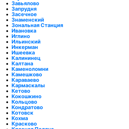
Завьялово
Запрудня
Засечное
Знаменский
Зональная Станция
Ивановка
Иглино
Ильинский
Инкерман
Ишеевка
Калининец
Калтана
Каменоломни
Камешково
Караваево
Кармаскалы
Кетово
Кокошкино
Кольцово
Кондратово
Котовск
Кохма
Красково