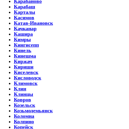
Карабаново
Карабаш
Карталы
Касимов
Катав-Ивановск
Качканар
Кашира
Кимры
Кингисепп
Кинель
Кинешма
Киржач
Кириши
Киселевск
Кисловодск
Климовск
Клин
Клинцы
Ковров
Козельск
Козьмодемьянск
Коломна
Колпино
Копейск