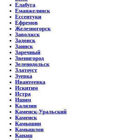
Елабуга
Еманжелинск
Ессентуки
Ефремов
Железногорск
Заволжск
Задонск
Заинск
Заречный
Звенигород
Зеленодольск
Златоуст
Зуевка
Ивантеевка
Искитим
Истра
Ишим
Калязин
Каменск-Уральский
Каменск
Камышин
Камышлов
Канаш