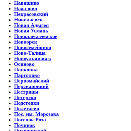
Навашино
Началово
Некрасовский
Николаевск
Новая Адыгея
Новая Усмань
Новоалексеевское
Новоорск
Новосемейкино
Ново-Талица
Новоульяновск
Осиново
Панковка
Парголово
Первомайский
Персиановкий
Пестрицы
Петергов
Подстепки
Полетаево
Пос. им. Морозова
Поселок Роза
Починок
Правдинский