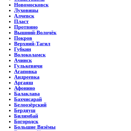
Новомосковск
Луховицы
Алчевск
Пласт
Протвино
Вышний-Волочёк
Покров
Верхний-Тагил
Губкин
Волоколамск
Ачинск
Гулькевичи
Агаповка
Андреевка
Аргаяш
Афонино
Балаклава
Бахчисарай
Белоозёрский
Бердяуш
Билимбай
Богородск
Большие Вязёмы