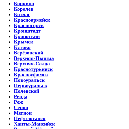
Коркино
Королев
Котлас
Красноармейск
Красногорск
Кронштадт
Кропоткин
Крымск
Кстово
Берёзовский
Верхняя-Пышма
Верхняя-Салда
Краснотурьинск
Красноуфимск
Новоуральск
Первоуральск
Полевской
Ревда
Реж
Серов
Мегион
Нефтеюганск
Ханты-Мансийск