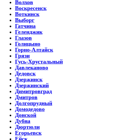
Волхов
Воскресенск
Воткинск
Выборг
Гатчина
Геленджик
Глазов
Голицыно
Горно-Алтайск
Грязи
Гусь-Хрустальный
Давлеканово
Дедовск
Дзержинск
Дзержинский
Димитровград
Дмитров
Долгопрудный
Домодедово
Донской
Дубна
Дюртюли
Егорьевск
Ейск