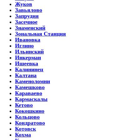
Жуков
Завьялово
Запрудня
Засечное
Знаменский
Зональная Станция
Ивановка
Иглино
Ильинский
Инкерман
Ишеевка
Калининец
Калтана
Каменоломни
Камешково
Караваево
Кармаскалы
Кетово
Кокошкино
Кольцово
Кондратово
Котовск
Кохма