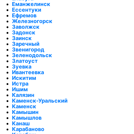
Еманжелинск
Ессентуки
Ефремов
Железногорск
Заволжск
Задонск
Заинск
Заречный
Звенигород
Зеленодольск
Златоуст
Зуевка
Ивантеевка
Искитим
Истра
Ишим
Калязин
Каменск-Уральский
Каменск
Камышин
Камышлов
Канаш
Карабаново