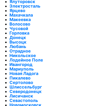
Ялуторовск
Электросталь
Ярцево
Махачкала
Макеевка
Волосово
Чусовой
Горловка
Донецк
Высоцк
Любань
Отрадное
Никольское
Лодейное Поле
Ивангород
Мариуполь
Новая Ладога
Пикалево
Сертолово
Шлиссельбург
Северодонецк
Лисичанск
Севастополь
Новомосковск