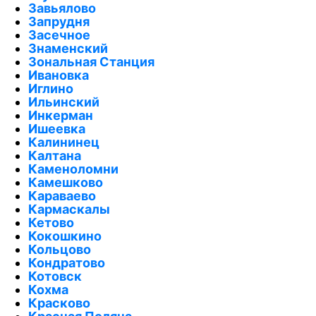
Завьялово
Запрудня
Засечное
Знаменский
Зональная Станция
Ивановка
Иглино
Ильинский
Инкерман
Ишеевка
Калининец
Калтана
Каменоломни
Камешково
Караваево
Кармаскалы
Кетово
Кокошкино
Кольцово
Кондратово
Котовск
Кохма
Красково