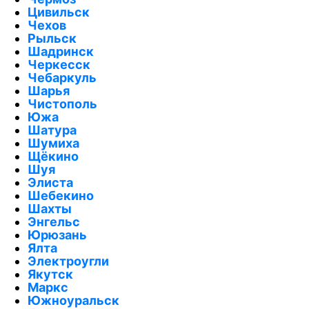
Цивильск
Чехов
Рыльск
Шадринск
Черкесск
Чебаркуль
Шарья
Чистополь
Южа
Шатура
Шумиха
Щёкино
Шуя
Элиста
Шебекино
Шахты
Энгельс
Юрюзань
Ялта
Электроугли
Якутск
Маркс
Южноуральск