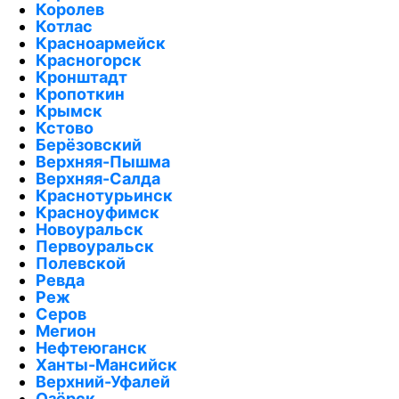
Королев
Котлас
Красноармейск
Красногорск
Кронштадт
Кропоткин
Крымск
Кстово
Берёзовский
Верхняя-Пышма
Верхняя-Салда
Краснотурьинск
Красноуфимск
Новоуральск
Первоуральск
Полевской
Ревда
Реж
Серов
Мегион
Нефтеюганск
Ханты-Мансийск
Верхний-Уфалей
Озёрск