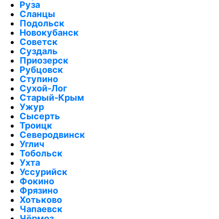
Руза
Сланцы
Подольск
Новокубанск
Советск
Суздаль
Приозерск
Рубцовск
Ступино
Сухой-Лог
Старый-Крым
Ужур
Сысерть
Троицк
Северодвинск
Углич
Тобольск
Ухта
Уссурийск
Фокино
Фрязино
Хотьково
Чапаевск
Чёрмоз