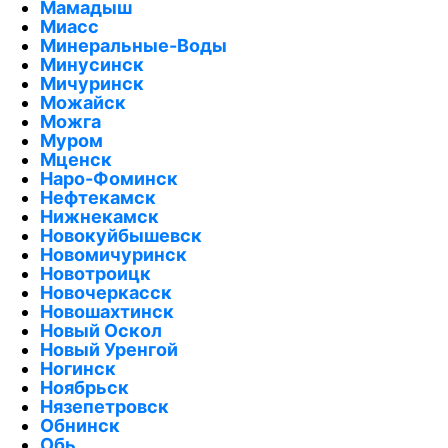
Мамадыш
Миасс
Минеральные-Воды
Минусинск
Мичуринск
Можайск
Можга
Муром
Мценск
Наро-Фоминск
Нефтекамск
Нижнекамск
Новокуйбышевск
Новомичуринск
Новотроицк
Новочеркасск
Новошахтинск
Новый Оскол
Новый Уренгой
Ногинск
Ноябрьск
Нязепетровск
Обнинск
Обь