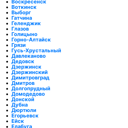
Воскресенск
Воткинск
Выборг
Гатчина
Геленджик
Глазов
Голицыно
Горно-Алтайск
Грязи
Гусь-Хрустальный
Давлеканово
Дедовск
Дзержинск
Дзержинский
Димитровград
Дмитров
Долгопрудный
Домодедово
Донской
Дубна
Дюртюли
Егорьевск
Ейск
Елабуга