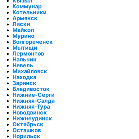
Кызыл
Коммунар
Котельники
Армянск
Лиски
Майкоп
Мурино
Волгореченск
Мытищи
Лермонтов
Нальчик
Невель
Михайловск
Находка
Заринск
Владивосток
Нижние-Серги
Нижняя-Салда
Нижняя-Тура
Новодвинск
Нижнеудинск
Октябрьск
Осташков
Норильск