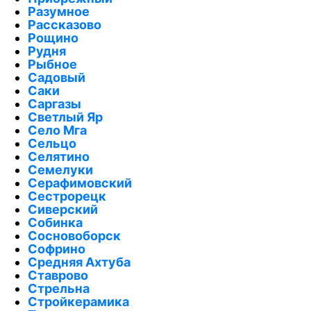
Разумное
Рассказово
Рощино
Рудня
Рыбное
Садовый
Саки
Саргазы
Светлый Яр
Село Мга
Сельцо
Селятино
Семелуки
Серафимовский
Сестрорецк
Сиверский
Собинка
Сосновоборск
Софрино
Средняя Ахтуба
Ставрово
Стрельна
Стройкерамика