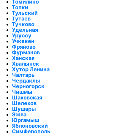
Томилино
Топки
Тульский
Тутаев
Тучково
Удельная
Уруссу
Учкекен
Фряново
Фурманов
Ханская
Хвалынск
Хутор Ленина
Чалтарь
Чердаклы
Черногорск
Чишмы
Шаховская
Шелехов
Шушары
Эжва
Юргамыш
Яблоновский
Симферополь