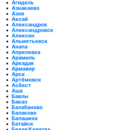
Агидель
Азнакаево
Азов
Аксай
Александров
Александровск
Алексин
Альметьевск
Анапа
Апрелевка
Арамиль
Аркадак
Армавир
Арск
Артёмовск
Асбест
Аша
Бавлы
Бакал
Балабаново
Балаково
Балашиха
Батайск
Белая Калитва