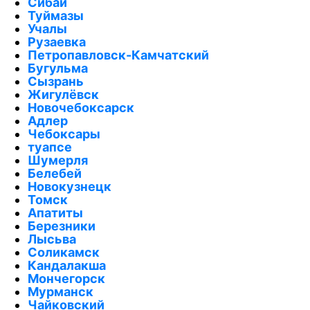
Сибай
Туймазы
Учалы
Рузаевка
Петропавловск-Камчатский
Бугульма
Сызрань
Жигулёвск
Новочебоксарск
Адлер
Чебоксары
туапсе
Шумерля
Белебей
Новокузнецк
Томск
Апатиты
Березники
Лысьва
Соликамск
Кандалакша
Мончегорск
Мурманск
Чайковский