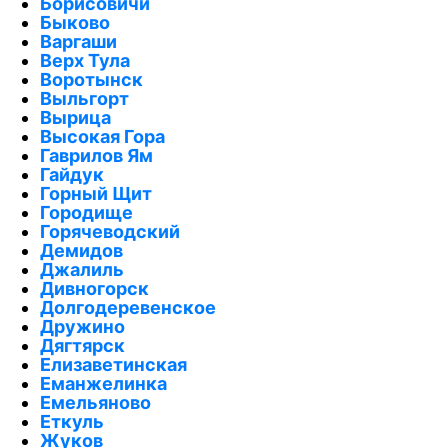
Борисовичи
Быково
Варгаши
Верх Тула
Воротынск
Выльгорт
Вырица
Высокая Гора
Гаврилов Ям
Гайдук
Горный Щит
Городище
Горячеводский
Демидов
Джалиль
Дивногорск
Долгодеревенское
Дружино
Дягтярск
Елизаветинская
Еманжелинка
Емельяново
Еткуль
Жуков