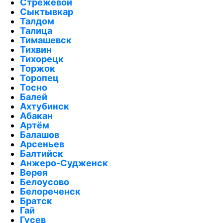
Стрежевой
Сыктывкар
Талдом
Талица
Тимашевск
Тихвин
Тихорецк
Торжок
Торопец
Тосно
Балей
Ахтубинск
Абакан
Артём
Балашов
Арсеньев
Балтийск
Анжеро-Судженск
Верея
Белоусово
Белореченск
Братск
Гай
Гусев