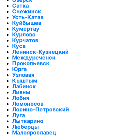
Сатка
Снежинск
Усть-Катав
Куйбышев
Кумертау
Курлово
Курчатов
Куса
Ленинск-Кузнецкий
Междуреченск
Прокопьевск
Юрга
Узловая
Кыштым
Лабинск
Ливны
Лобня
Ломоносов
Лосино-Петровский
Луга
Лыткарино
Люберцы
Малоярославец