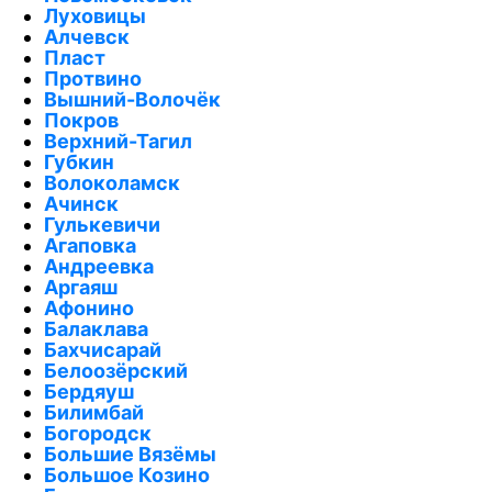
Луховицы
Алчевск
Пласт
Протвино
Вышний-Волочёк
Покров
Верхний-Тагил
Губкин
Волоколамск
Ачинск
Гулькевичи
Агаповка
Андреевка
Аргаяш
Афонино
Балаклава
Бахчисарай
Белоозёрский
Бердяуш
Билимбай
Богородск
Большие Вязёмы
Большое Козино