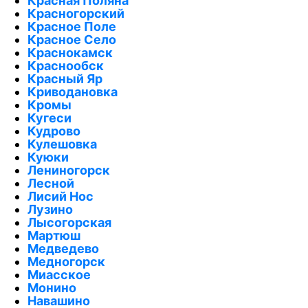
Красная Поляна
Красногорский
Красное Поле
Красное Село
Краснокамск
Краснообск
Красный Яр
Криводановка
Кромы
Кугеси
Кудрово
Кулешовка
Куюки
Лениногорск
Лесной
Лисий Нос
Лузино
Лысогорская
Мартюш
Медведево
Медногорск
Миасское
Монино
Навашино