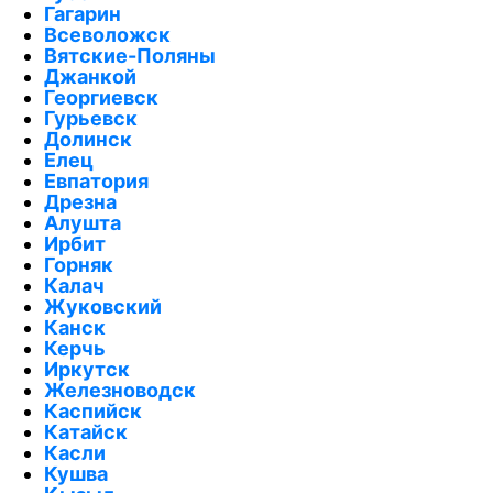
Гагарин
Всеволожск
Вятские-Поляны
Джанкой
Георгиевск
Гурьевск
Долинск
Елец
Евпатория
Дрезна
Алушта
Ирбит
Горняк
Калач
Жуковский
Канск
Керчь
Иркутск
Железноводск
Каспийск
Катайск
Касли
Кушва