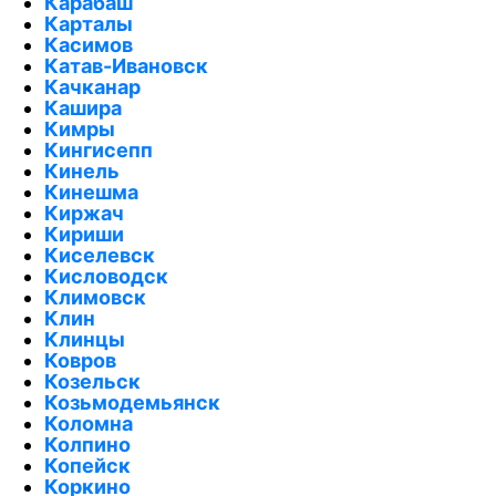
Карабаш
Карталы
Касимов
Катав-Ивановск
Качканар
Кашира
Кимры
Кингисепп
Кинель
Кинешма
Киржач
Кириши
Киселевск
Кисловодск
Климовск
Клин
Клинцы
Ковров
Козельск
Козьмодемьянск
Коломна
Колпино
Копейск
Коркино