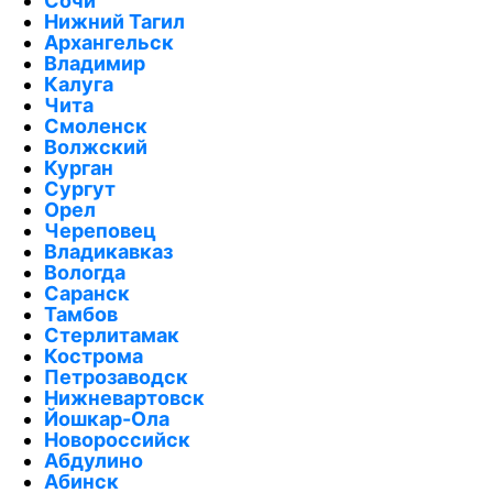
Сочи
Нижний Тагил
Архангельск
Владимир
Калуга
Чита
Смоленск
Волжский
Курган
Сургут
Орел
Череповец
Владикавказ
Вологда
Саранск
Тамбов
Стерлитамак
Кострома
Петрозаводск
Нижневартовск
Йошкар-Ола
Новороссийск
Абдулино
Абинск