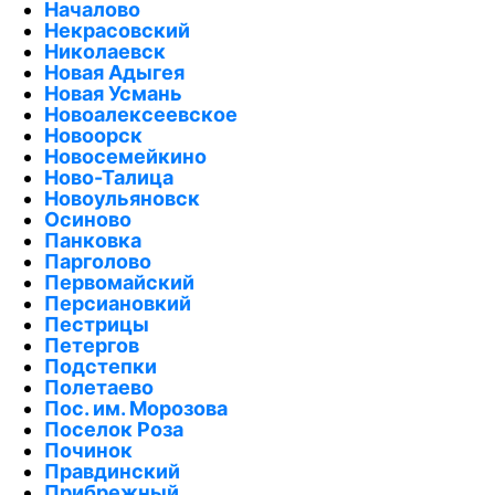
Началово
Некрасовский
Николаевск
Новая Адыгея
Новая Усмань
Новоалексеевское
Новоорск
Новосемейкино
Ново-Талица
Новоульяновск
Осиново
Панковка
Парголово
Первомайский
Персиановкий
Пестрицы
Петергов
Подстепки
Полетаево
Пос. им. Морозова
Поселок Роза
Починок
Правдинский
Прибрежный