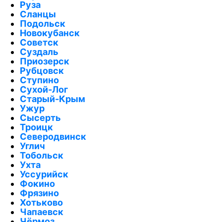
Руза
Сланцы
Подольск
Новокубанск
Советск
Суздаль
Приозерск
Рубцовск
Ступино
Сухой-Лог
Старый-Крым
Ужур
Сысерть
Троицк
Северодвинск
Углич
Тобольск
Ухта
Уссурийск
Фокино
Фрязино
Хотьково
Чапаевск
Чёрмоз