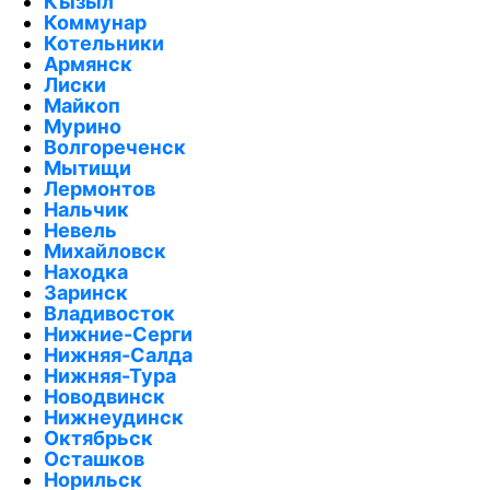
Кызыл
Коммунар
Котельники
Армянск
Лиски
Майкоп
Мурино
Волгореченск
Мытищи
Лермонтов
Нальчик
Невель
Михайловск
Находка
Заринск
Владивосток
Нижние-Серги
Нижняя-Салда
Нижняя-Тура
Новодвинск
Нижнеудинск
Октябрьск
Осташков
Норильск