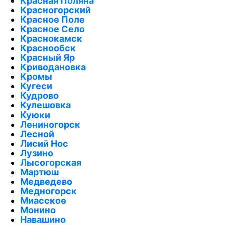
Красная Поляна
Красногорский
Красное Поле
Красное Село
Краснокамск
Краснообск
Красный Яр
Криводановка
Кромы
Кугеси
Кудрово
Кулешовка
Куюки
Лениногорск
Лесной
Лисий Нос
Лузино
Лысогорская
Мартюш
Медведево
Медногорск
Миасское
Монино
Навашино