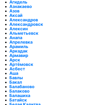
Агидель
Азнакаево
Азов
Аксай
Александров
Александровск
Алексин
Альметьевск
Анапа
Апрелевка
Арамиль
Аркадак
Армавир
Арск
Артёмовск
Асбест
Аша
Бавлы
Бакал
Балабаново
Балаково
Балашиха
Батайск
Белая Калитва