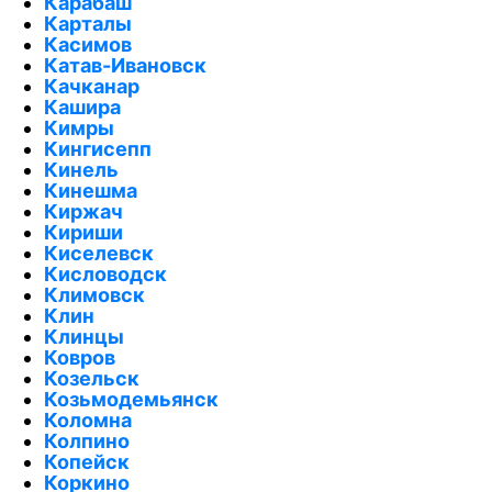
Карабаш
Карталы
Касимов
Катав-Ивановск
Качканар
Кашира
Кимры
Кингисепп
Кинель
Кинешма
Киржач
Кириши
Киселевск
Кисловодск
Климовск
Клин
Клинцы
Ковров
Козельск
Козьмодемьянск
Коломна
Колпино
Копейск
Коркино