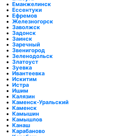
Еманжелинск
Ессентуки
Ефремов
Железногорск
Заволжск
Задонск
Заинск
Заречный
Звенигород
Зеленодольск
Златоуст
Зуевка
Ивантеевка
Искитим
Истра
Ишим
Калязин
Каменск-Уральский
Каменск
Камышин
Камышлов
Канаш
Карабаново