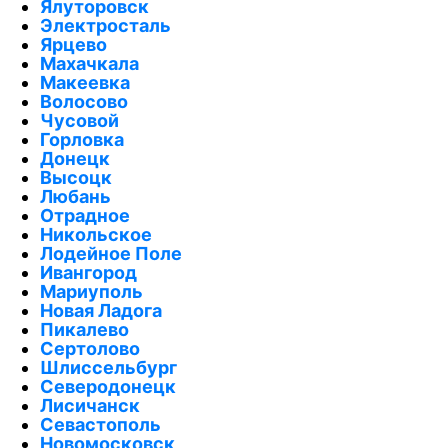
Ялуторовск
Электросталь
Ярцево
Махачкала
Макеевка
Волосово
Чусовой
Горловка
Донецк
Высоцк
Любань
Отрадное
Никольское
Лодейное Поле
Ивангород
Мариуполь
Новая Ладога
Пикалево
Сертолово
Шлиссельбург
Северодонецк
Лисичанск
Севастополь
Новомосковск