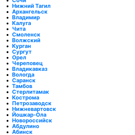
Сочи
Нижний Тагил
Архангельск
Владимир
Калуга
Чита
Смоленск
Волжский
Курган
Сургут
Орел
Череповец
Владикавказ
Вологда
Саранск
Тамбов
Стерлитамак
Кострома
Петрозаводск
Нижневартовск
Йошкар-Ола
Новороссийск
Абдулино
Абинск