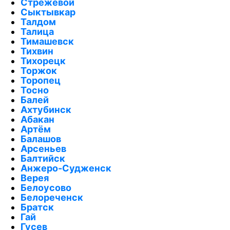
Стрежевой
Сыктывкар
Талдом
Талица
Тимашевск
Тихвин
Тихорецк
Торжок
Торопец
Тосно
Балей
Ахтубинск
Абакан
Артём
Балашов
Арсеньев
Балтийск
Анжеро-Судженск
Верея
Белоусово
Белореченск
Братск
Гай
Гусев