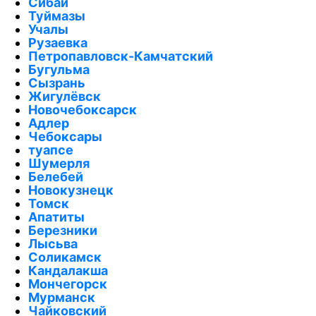
Сибай
Туймазы
Учалы
Рузаевка
Петропавловск-Камчатский
Бугульма
Сызрань
Жигулёвск
Новочебоксарск
Адлер
Чебоксары
туапсе
Шумерля
Белебей
Новокузнецк
Томск
Апатиты
Березники
Лысьва
Соликамск
Кандалакша
Мончегорск
Мурманск
Чайковский