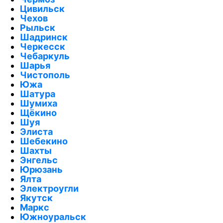
Цивильск
Чехов
Рыльск
Шадринск
Черкесск
Чебаркуль
Шарья
Чистополь
Южа
Шатура
Шумиха
Щёкино
Шуя
Элиста
Шебекино
Шахты
Энгельс
Юрюзань
Ялта
Электроугли
Якутск
Маркс
Южноуральск