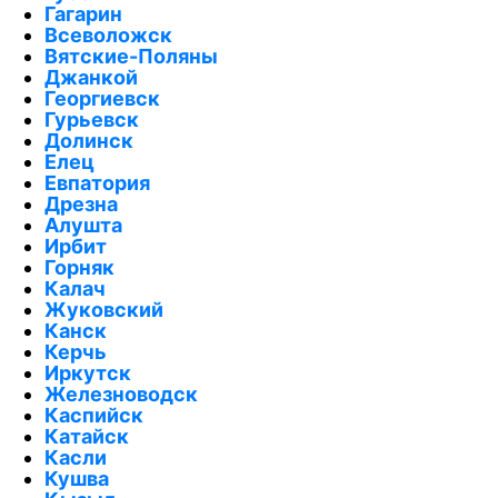
Гагарин
Всеволожск
Вятские-Поляны
Джанкой
Георгиевск
Гурьевск
Долинск
Елец
Евпатория
Дрезна
Алушта
Ирбит
Горняк
Калач
Жуковский
Канск
Керчь
Иркутск
Железноводск
Каспийск
Катайск
Касли
Кушва