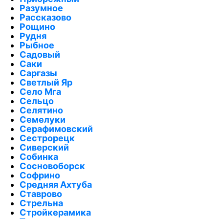
Разумное
Рассказово
Рощино
Рудня
Рыбное
Садовый
Саки
Саргазы
Светлый Яр
Село Мга
Сельцо
Селятино
Семелуки
Серафимовский
Сестрорецк
Сиверский
Собинка
Сосновоборск
Софрино
Средняя Ахтуба
Ставрово
Стрельна
Стройкерамика