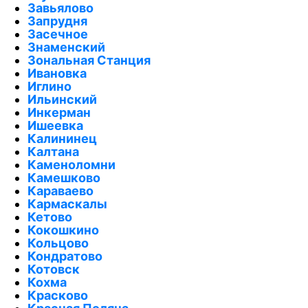
Завьялово
Запрудня
Засечное
Знаменский
Зональная Станция
Ивановка
Иглино
Ильинский
Инкерман
Ишеевка
Калининец
Калтана
Каменоломни
Камешково
Караваево
Кармаскалы
Кетово
Кокошкино
Кольцово
Кондратово
Котовск
Кохма
Красково