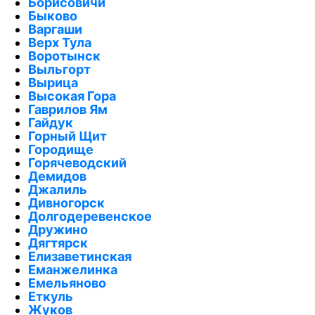
Борисовичи
Быково
Варгаши
Верх Тула
Воротынск
Выльгорт
Вырица
Высокая Гора
Гаврилов Ям
Гайдук
Горный Щит
Городище
Горячеводский
Демидов
Джалиль
Дивногорск
Долгодеревенское
Дружино
Дягтярск
Елизаветинская
Еманжелинка
Емельяново
Еткуль
Жуков