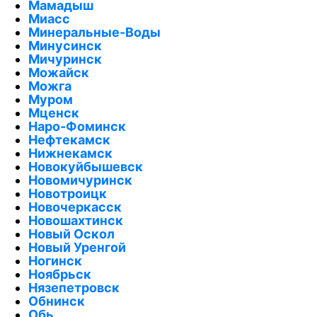
Мамадыш
Миасс
Минеральные-Воды
Минусинск
Мичуринск
Можайск
Можга
Муром
Мценск
Наро-Фоминск
Нефтекамск
Нижнекамск
Новокуйбышевск
Новомичуринск
Новотроицк
Новочеркасск
Новошахтинск
Новый Оскол
Новый Уренгой
Ногинск
Ноябрьск
Нязепетровск
Обнинск
Обь