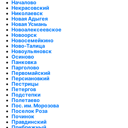
Началово
Некрасовский
Николаевск
Новая Адыгея
Новая Усмань
Новоалексеевское
Новоорск
Новосемейкино
Ново-Талица
Новоульяновск
Осиново
Панковка
Парголово
Первомайский
Персиановкий
Пестрицы
Петергов
Подстепки
Полетаево
Пос. им. Морозова
Поселок Роза
Починок
Правдинский
Прибрежный