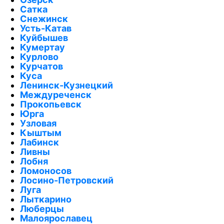
Сатка
Снежинск
Усть-Катав
Куйбышев
Кумертау
Курлово
Курчатов
Куса
Ленинск-Кузнецкий
Междуреченск
Прокопьевск
Юрга
Узловая
Кыштым
Лабинск
Ливны
Лобня
Ломоносов
Лосино-Петровский
Луга
Лыткарино
Люберцы
Малоярославец