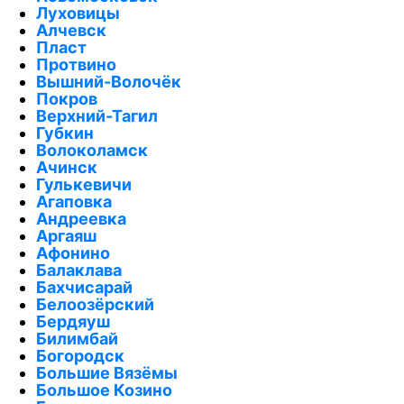
Луховицы
Алчевск
Пласт
Протвино
Вышний-Волочёк
Покров
Верхний-Тагил
Губкин
Волоколамск
Ачинск
Гулькевичи
Агаповка
Андреевка
Аргаяш
Афонино
Балаклава
Бахчисарай
Белоозёрский
Бердяуш
Билимбай
Богородск
Большие Вязёмы
Большое Козино