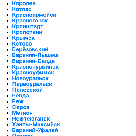
Королев
Котлас
Красноармейск
Красногорск
Кронштадт
Кропоткин
Крымск
Кстово
Берёзовский
Верхняя-Пышма
Верхняя-Салда
Краснотурьинск
Красноуфимск
Новоуральск
Первоуральск
Полевской
Ревда
Реж
Серов
Мегион
Нефтеюганск
Ханты-Мансийск
Верхний-Уфалей
Озёрск