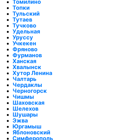
Томилино
Топки
Тульский
Тутаев
Тучково
Удельная
Уруссу
Учкекен
Фряново
Фурманов
Ханская
Хвалынск
Хутор Ленина
Чалтарь
Чердаклы
Черногорск
Чишмы
Шаховская
Шелехов
Шушары
Эжва
Юргамыш
Яблоновский
Симферополь