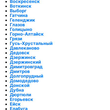
Воскресенск
Воткинск
Выборг
Гатчина
Геленджик
Глазов
Голицыно
Горно-Алтайск
Грязи
Гусь-Хрустальный
Давлеканово
Дедовск
Дзержинск
Дзержинский
Димитровград
Дмитров
Долгопрудный
Домодедово
Донской
Дубна
Дюртюли
Егорьевск
Ейск
Елабуга