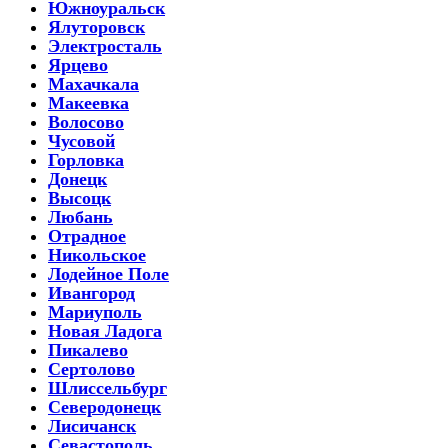
Южноуральск
Ялуторовск
Электросталь
Ярцево
Махачкала
Макеевка
Волосово
Чусовой
Горловка
Донецк
Высоцк
Любань
Отрадное
Никольское
Лодейное Поле
Ивангород
Мариуполь
Новая Ладога
Пикалево
Сертолово
Шлиссельбург
Северодонецк
Лисичанск
Севастополь