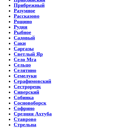
Прибрежный
Разумное
Рассказово
Рощино
Рудня
Рыбное
Садовый
Саки
Саргазы
Светлый Яр
Село Мга
Сельцо
Селятино
Семелуки
Серафимовский
Сестрорецк
Сиверский
Собинка
Сосновоборск
Софрино
Средняя Ахтуба
Ставрово
Стрельна