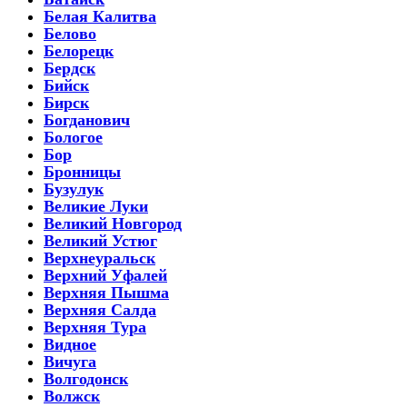
Белая Калитва
Белово
Белорецк
Бердск
Бийск
Бирск
Богданович
Бологое
Бор
Бронницы
Бузулук
Великие Луки
Великий Новгород
Великий Устюг
Верхнеуральск
Верхний Уфалей
Верхняя Пышма
Верхняя Салда
Верхняя Тура
Видное
Вичуга
Волгодонск
Волжск