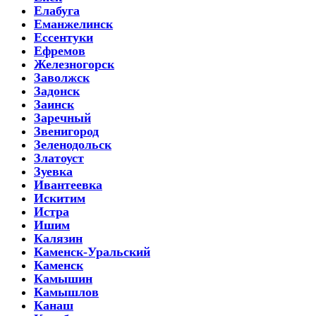
Елабуга
Еманжелинск
Ессентуки
Ефремов
Железногорск
Заволжск
Задонск
Заинск
Заречный
Звенигород
Зеленодольск
Златоуст
Зуевка
Ивантеевка
Искитим
Истра
Ишим
Калязин
Каменск-Уральский
Каменск
Камышин
Камышлов
Канаш