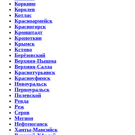
Коркино
Королев
Котлас
Красноармейск
Красногорск
Кронштадт
Кропоткин
Крымск
Кстово
Берёзовский
Верхняя-Пышма
Верхняя-Салда
Краснотурьинск
Красноуфимск
Новоуральск
Первоуральск
Полевской
Ревда
Реж
Серов
Мегион
Нефтеюганск
Ханты-Мансийск