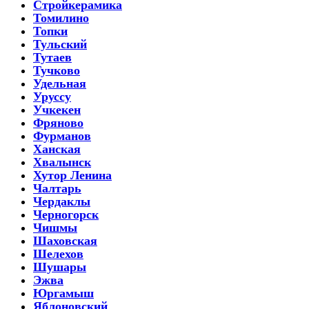
Стройкерамика
Томилино
Топки
Тульский
Тутаев
Тучково
Удельная
Уруссу
Учкекен
Фряново
Фурманов
Ханская
Хвалынск
Хутор Ленина
Чалтарь
Чердаклы
Черногорск
Чишмы
Шаховская
Шелехов
Шушары
Эжва
Юргамыш
Яблоновский