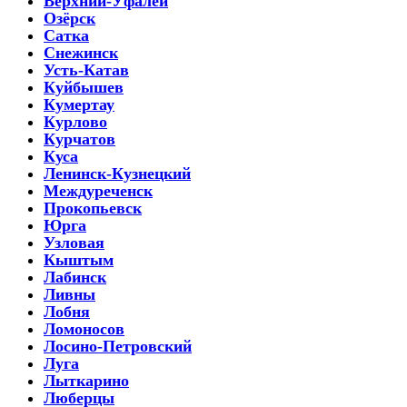
Верхний-Уфалей
Озёрск
Сатка
Снежинск
Усть-Катав
Куйбышев
Кумертау
Курлово
Курчатов
Куса
Ленинск-Кузнецкий
Междуреченск
Прокопьевск
Юрга
Узловая
Кыштым
Лабинск
Ливны
Лобня
Ломоносов
Лосино-Петровский
Луга
Лыткарино
Люберцы