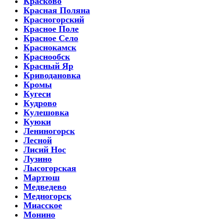
Красково
Красная Поляна
Красногорский
Красное Поле
Красное Село
Краснокамск
Краснообск
Красный Яр
Криводановка
Кромы
Кугеси
Кудрово
Кулешовка
Куюки
Лениногорск
Лесной
Лисий Нос
Лузино
Лысогорская
Мартюш
Медведево
Медногорск
Миасское
Монино