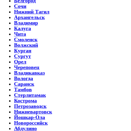
Белгород
Сочи
Нижний Тагил
Архангельск
Владимир
Калуга
Чита
Смоленск
Волжский
Курган
Сургут
Орел
Череповец
Владикавказ
Вологда
Саранск
Тамбов
Стерлитамак
Кострома
Петрозаводск
Нижневартовск
Йошкар-Ола
Новороссийск
Абдулино