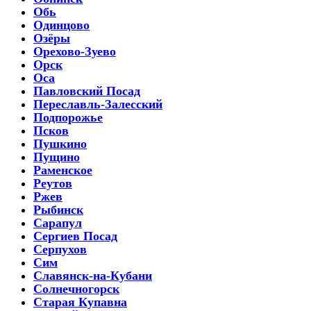
Обь
Одинцово
Озёры
Орехово-Зуево
Орск
Оса
Павловский Посад
Переславль-Залесский
Подпорожье
Псков
Пушкино
Пущино
Раменское
Реутов
Ржев
Рыбинск
Сарапул
Сергиев Посад
Серпухов
Сим
Славянск-на-Кубани
Солнечногорск
Старая Купавна