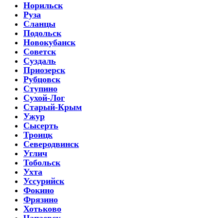
Норильск
Руза
Сланцы
Подольск
Новокубанск
Советск
Суздаль
Приозерск
Рубцовск
Ступино
Сухой-Лог
Старый-Крым
Ужур
Сысерть
Троицк
Северодвинск
Углич
Тобольск
Ухта
Уссурийск
Фокино
Фрязино
Хотьково
Чапаевск