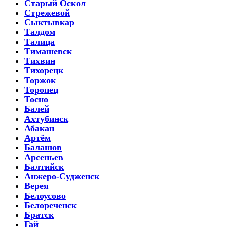
Старый Оскол
Стрежевой
Сыктывкар
Талдом
Талица
Тимашевск
Тихвин
Тихорецк
Торжок
Торопец
Тосно
Балей
Ахтубинск
Абакан
Артём
Балашов
Арсеньев
Балтийск
Анжеро-Судженск
Верея
Белоусово
Белореченск
Братск
Гай