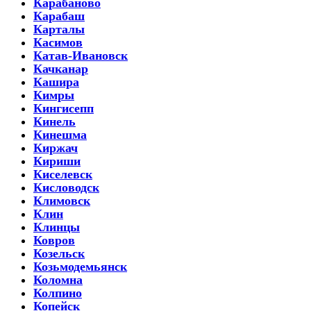
Карабаново
Карабаш
Карталы
Касимов
Катав-Ивановск
Качканар
Кашира
Кимры
Кингисепп
Кинель
Кинешма
Киржач
Кириши
Киселевск
Кисловодск
Климовск
Клин
Клинцы
Ковров
Козельск
Козьмодемьянск
Коломна
Колпино
Копейск