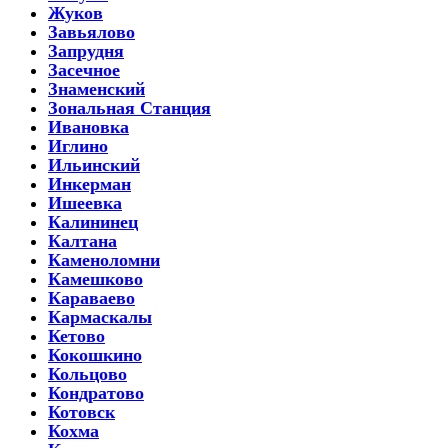
Жуков
Завьялово
Запрудня
Засечное
Знаменский
Зональная Станция
Ивановка
Иглино
Ильинский
Инкерман
Ишеевка
Калининец
Калтана
Каменоломни
Камешково
Караваево
Кармаскалы
Кетово
Кокошкино
Кольцово
Кондратово
Котовск
Кохма