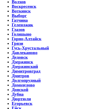
Волхов
Воскресенск
Воткинск
Выборг
Гатчина
Геленджик
Глазов
Голицыно
Горно-Алтайск
Грязи
Гусь-Хрустальный
Давлеканово
Дедовск
Дзержинск
Дзержинский
Димитровград
Дмитров
Долгопрудный
Домодедово
Донской
Дубна
Дюртюли
Егорьевск
Ейск