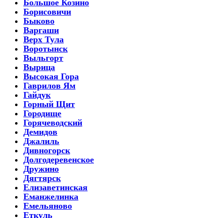
Большое Козино
Борисовичи
Быково
Варгаши
Верх Тула
Воротынск
Выльгорт
Вырица
Высокая Гора
Гаврилов Ям
Гайдук
Горный Щит
Городище
Горячеводский
Демидов
Джалиль
Дивногорск
Долгодеревенское
Дружино
Дягтярск
Елизаветинская
Еманжелинка
Емельяново
Еткуль