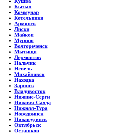
Кушва
Кызыл
Коммунар
Котельники
Армянск
Лиски
Майкоп
Мурино
Волгореченск
Мытищи
Лермонтов
Нальчик
Невель
Михайловск
Находка
Заринск
Владивосток
Нижние-Серги
Нижняя-Салда
Нижняя-Тура
Новодвинск
Нижнеудинск
Октябрьск
Осташков