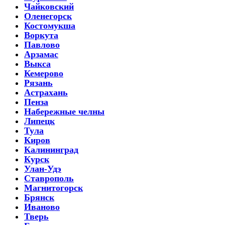
Чайковский
Оленегорск
Костомукша
Воркута
Павлово
Арзамас
Выкса
Кемерово
Рязань
Астрахань
Пенза
Набережные челны
Липецк
Тула
Киров
Калининград
Курск
Улан-Удэ
Ставрополь
Магнитогорск
Брянск
Иваново
Тверь