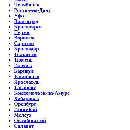
Челябинск
Ростов-на-Дону
Уфа
Волгоград
Красноярск
Пермь
Воронеж
Саратов
Краснодар
Тольятти
Тюмень
Ижевск
Барнаул
Ульяновск
Ярославль
Таганрог
Комсомольск-на-Амуре
Хабаровск
Оренбург
Ишимбай
Мелеуз
Октябрьский
Салават