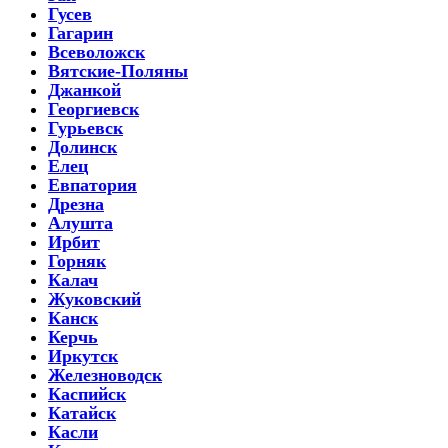
Гусев
Гагарин
Всеволожск
Вятские-Поляны
Джанкой
Георгиевск
Гурьевск
Долинск
Елец
Евпатория
Дрезна
Алушта
Ирбит
Горняк
Калач
Жуковский
Канск
Керчь
Иркутск
Железноводск
Каспийск
Катайск
Касли