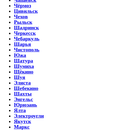
Чёрмоз
Цивильск
Чехов
Рыльск
Шадринск
Черкесск
Чебаркуль
Шарья
Чистополь
Южа
Шатура
Шумиха
Щёкино
Шуя
Элиста
Шебекино
Шахты
Энгельс
Юрюзань
Ялта
Электроугли
Якутск
Маркс