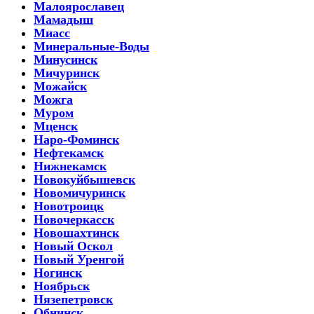
Малоярославец
Мамадыш
Миасс
Минеральные-Воды
Минусинск
Мичуринск
Можайск
Можга
Муром
Мценск
Наро-Фоминск
Нефтекамск
Нижнекамск
Новокуйбышевск
Новомичуринск
Новотроицк
Новочеркасск
Новошахтинск
Новый Оскол
Новый Уренгой
Ногинск
Ноябрьск
Нязепетровск
Обнинск