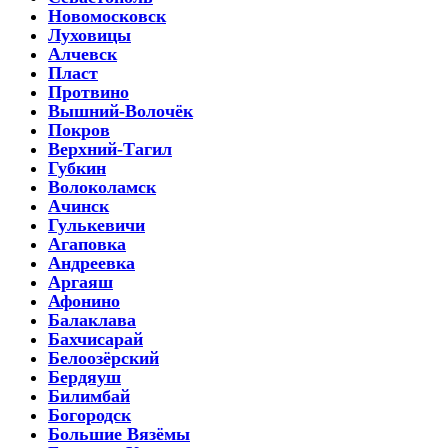
Новомосковск
Луховицы
Алчевск
Пласт
Протвино
Вышний-Волочёк
Покров
Верхний-Тагил
Губкин
Волоколамск
Ачинск
Гулькевичи
Агаповка
Андреевка
Аргаяш
Афонино
Балаклава
Бахчисарай
Белоозёрский
Бердяуш
Билимбай
Богородск
Большие Вязёмы