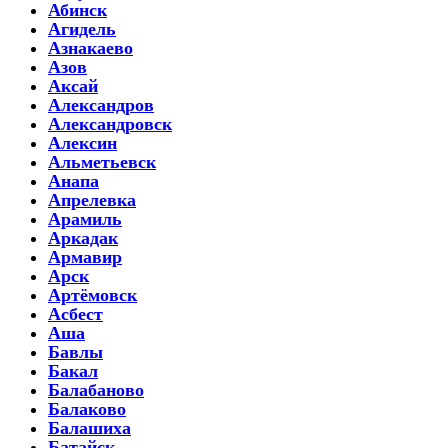
Абинск
Агидель
Азнакаево
Азов
Аксай
Александров
Александровск
Алексин
Альметьевск
Анапа
Апрелевка
Арамиль
Аркадак
Армавир
Арск
Артёмовск
Асбест
Аша
Бавлы
Бакал
Балабаново
Балаково
Балашиха
Батайск