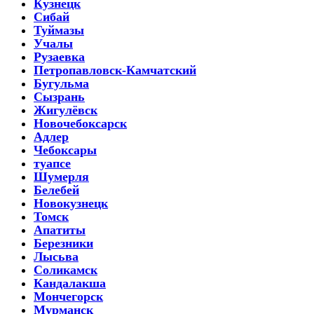
Кузнецк
Сибай
Туймазы
Учалы
Рузаевка
Петропавловск-Камчатский
Бугульма
Сызрань
Жигулёвск
Новочебоксарск
Адлер
Чебоксары
туапсе
Шумерля
Белебей
Новокузнецк
Томск
Апатиты
Березники
Лысьва
Соликамск
Кандалакша
Мончегорск
Мурманск