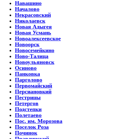
Навашино
Началово
Некрасовский
Николаевск
Новая Адыгея
Новая Усмань
Новоалексеевское
Новоорск
Новосемейкино
Ново-Талица
Новоульяновск
Осиново
Панковка
Парголово
Первомайский
Персиановкий
Пестрицы
Петергов
Подстепки
Полетаево
Пос. им. Морозова
Поселок Роза
Починок
Правдинский