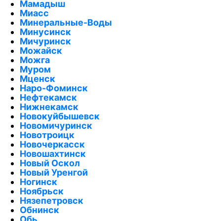
Мамадыш
Миасс
Минеральные-Воды
Минусинск
Мичуринск
Можайск
Можга
Муром
Мценск
Наро-Фоминск
Нефтекамск
Нижнекамск
Новокуйбышевск
Новомичуринск
Новотроицк
Новочеркасск
Новошахтинск
Новый Оскол
Новый Уренгой
Ногинск
Ноябрьск
Нязепетровск
Обнинск
Обь