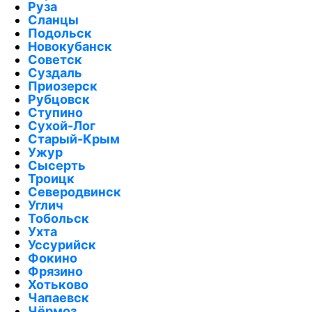
Руза
Сланцы
Подольск
Новокубанск
Советск
Суздаль
Приозерск
Рубцовск
Ступино
Сухой-Лог
Старый-Крым
Ужур
Сысерть
Троицк
Северодвинск
Углич
Тобольск
Ухта
Уссурийск
Фокино
Фрязино
Хотьково
Чапаевск
Чёрмоз