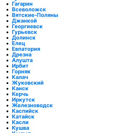
Гагарин
Всеволожск
Вятские-Поляны
Джанкой
Георгиевск
Гурьевск
Долинск
Елец
Евпатория
Дрезна
Алушта
Ирбит
Горняк
Калач
Жуковский
Канск
Керчь
Иркутск
Железноводск
Каспийск
Катайск
Касли
Кушва