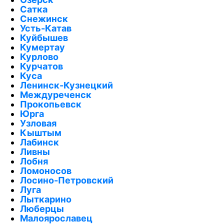
Сатка
Снежинск
Усть-Катав
Куйбышев
Кумертау
Курлово
Курчатов
Куса
Ленинск-Кузнецкий
Междуреченск
Прокопьевск
Юрга
Узловая
Кыштым
Лабинск
Ливны
Лобня
Ломоносов
Лосино-Петровский
Луга
Лыткарино
Люберцы
Малоярославец