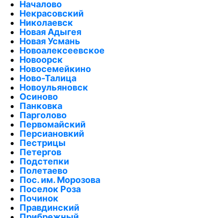
Началово
Некрасовский
Николаевск
Новая Адыгея
Новая Усмань
Новоалексеевское
Новоорск
Новосемейкино
Ново-Талица
Новоульяновск
Осиново
Панковка
Парголово
Первомайский
Персиановкий
Пестрицы
Петергов
Подстепки
Полетаево
Пос. им. Морозова
Поселок Роза
Починок
Правдинский
Прибрежный