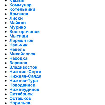
Кызыл
Коммунар
Котельники
Армянск
Лиски
Майкоп
Мурино
Волгореченск
Мытищи
Лермонтов
Нальчик
Невель
Михайловск
Находка
Заринск
Владивосток
Нижние-Серги
Нижняя-Салда
Нижняя-Тура
Новодвинск
Нижнеудинск
Октябрьск
Осташков
Норильск