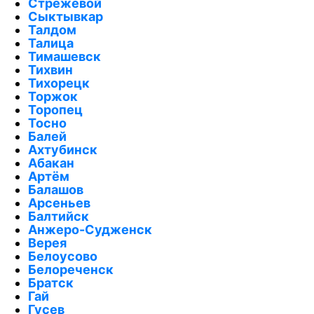
Стрежевой
Сыктывкар
Талдом
Талица
Тимашевск
Тихвин
Тихорецк
Торжок
Торопец
Тосно
Балей
Ахтубинск
Абакан
Артём
Балашов
Арсеньев
Балтийск
Анжеро-Судженск
Верея
Белоусово
Белореченск
Братск
Гай
Гусев