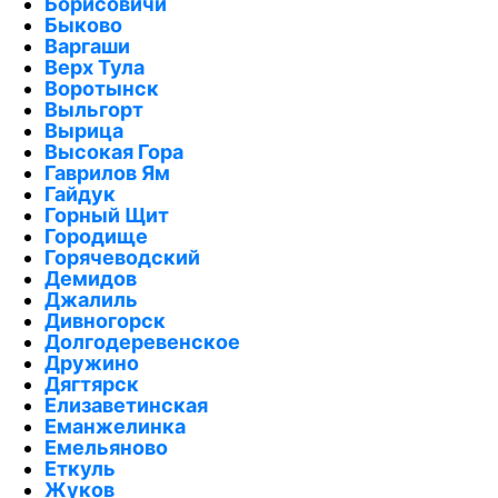
Борисовичи
Быково
Варгаши
Верх Тула
Воротынск
Выльгорт
Вырица
Высокая Гора
Гаврилов Ям
Гайдук
Горный Щит
Городище
Горячеводский
Демидов
Джалиль
Дивногорск
Долгодеревенское
Дружино
Дягтярск
Елизаветинская
Еманжелинка
Емельяново
Еткуль
Жуков