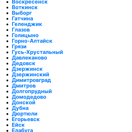
Воскресенск
Воткинск
Выборг
Гатчина
Геленджик
Глазов
Голицыно
Горно-Алтайск
Грязи
Гусь-Хрустальный
Давлеканово
Дедовск
Дзержинск
Дзержинский
Димитровград
Дмитров
Долгопрудный
Домодедово
Донской
Дубна
Дюртюли
Егорьевск
Ейск
Елабуга