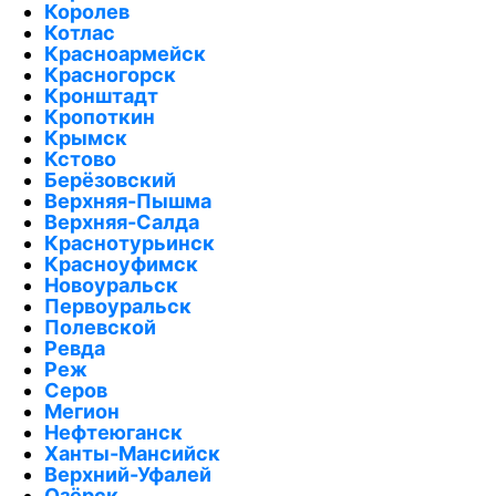
Королев
Котлас
Красноармейск
Красногорск
Кронштадт
Кропоткин
Крымск
Кстово
Берёзовский
Верхняя-Пышма
Верхняя-Салда
Краснотурьинск
Красноуфимск
Новоуральск
Первоуральск
Полевской
Ревда
Реж
Серов
Мегион
Нефтеюганск
Ханты-Мансийск
Верхний-Уфалей
Озёрск