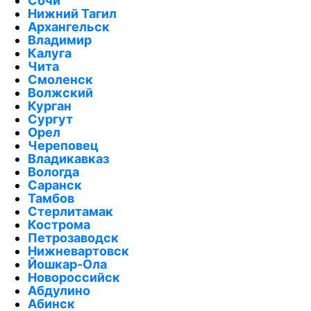
Сочи
Нижний Тагил
Архангельск
Владимир
Калуга
Чита
Смоленск
Волжский
Курган
Сургут
Орел
Череповец
Владикавказ
Вологда
Саранск
Тамбов
Стерлитамак
Кострома
Петрозаводск
Нижневартовск
Йошкар-Ола
Новороссийск
Абдулино
Абинск