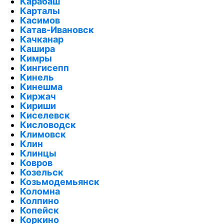
Карабаш
Карталы
Касимов
Катав-Ивановск
Качканар
Кашира
Кимры
Кингисепп
Кинель
Кинешма
Киржач
Кириши
Киселевск
Кисловодск
Климовск
Клин
Клинцы
Ковров
Козельск
Козьмодемьянск
Коломна
Колпино
Копейск
Коркино