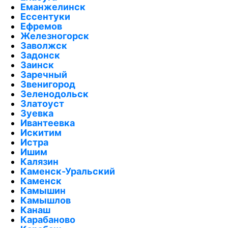
Еманжелинск
Ессентуки
Ефремов
Железногорск
Заволжск
Задонск
Заинск
Заречный
Звенигород
Зеленодольск
Златоуст
Зуевка
Ивантеевка
Искитим
Истра
Ишим
Калязин
Каменск-Уральский
Каменск
Камышин
Камышлов
Канаш
Карабаново