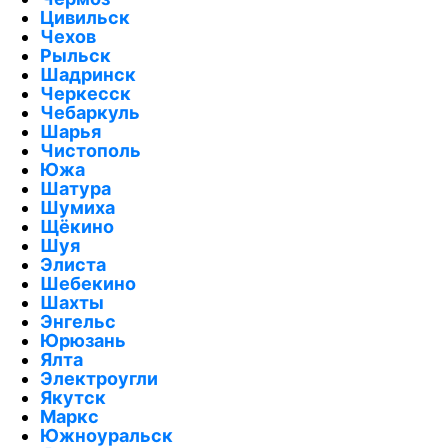
Цивильск
Чехов
Рыльск
Шадринск
Черкесск
Чебаркуль
Шарья
Чистополь
Южа
Шатура
Шумиха
Щёкино
Шуя
Элиста
Шебекино
Шахты
Энгельс
Юрюзань
Ялта
Электроугли
Якутск
Маркс
Южноуральск