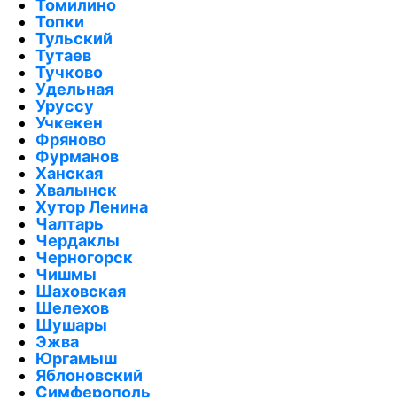
Томилино
Топки
Тульский
Тутаев
Тучково
Удельная
Уруссу
Учкекен
Фряново
Фурманов
Ханская
Хвалынск
Хутор Ленина
Чалтарь
Чердаклы
Черногорск
Чишмы
Шаховская
Шелехов
Шушары
Эжва
Юргамыш
Яблоновский
Симферополь