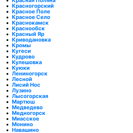
Красная Поляна
Красногорский
Красное Поле
Красное Село
Краснокамск
Краснообск
Красный Яр
Криводановка
Кромы
Кугеси
Кудрово
Кулешовка
Куюки
Лениногорск
Лесной
Лисий Нос
Лузино
Лысогорская
Мартюш
Медведево
Медногорск
Миасское
Монино
Навашино