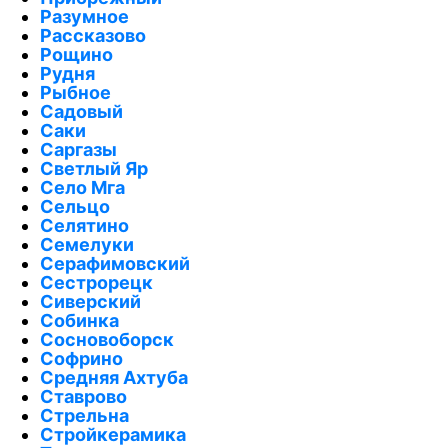
Разумное
Рассказово
Рощино
Рудня
Рыбное
Садовый
Саки
Саргазы
Светлый Яр
Село Мга
Сельцо
Селятино
Семелуки
Серафимовский
Сестрорецк
Сиверский
Собинка
Сосновоборск
Софрино
Средняя Ахтуба
Ставрово
Стрельна
Стройкерамика