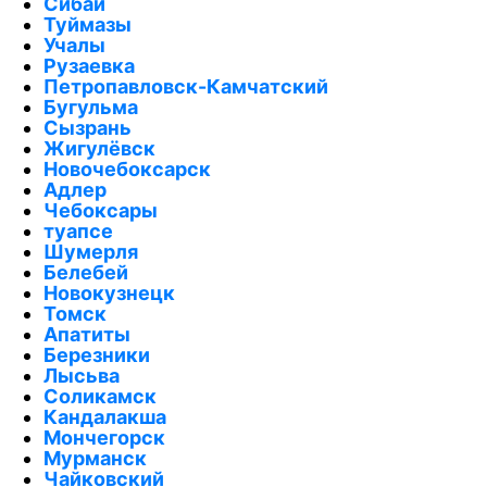
Сибай
Туймазы
Учалы
Рузаевка
Петропавловск-Камчатский
Бугульма
Сызрань
Жигулёвск
Новочебоксарск
Адлер
Чебоксары
туапсе
Шумерля
Белебей
Новокузнецк
Томск
Апатиты
Березники
Лысьва
Соликамск
Кандалакша
Мончегорск
Мурманск
Чайковский