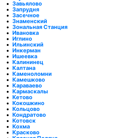
Завьялово
Запрудня
Засечное
Знаменский
Зональная Станция
Ивановка
Иглино
Ильинский
Инкерман
Ишеевка
Калининец
Калтана
Каменоломни
Камешково
Караваево
Кармаскалы
Кетово
Кокошкино
Кольцово
Кондратово
Котовск
Кохма
Красково