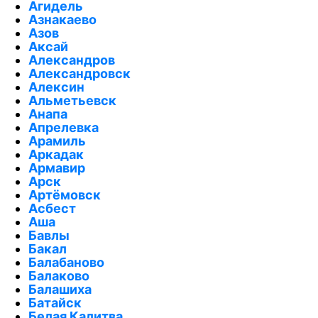
Агидель
Азнакаево
Азов
Аксай
Александров
Александровск
Алексин
Альметьевск
Анапа
Апрелевка
Арамиль
Аркадак
Армавир
Арск
Артёмовск
Асбест
Аша
Бавлы
Бакал
Балабаново
Балаково
Балашиха
Батайск
Белая Калитва