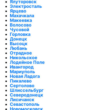
Ялуторовск
Электросталь
Ярцево
Махачкала
Макеевка
Волосово
Чусовой
Горловка
Донецк
Высоцк
Любань
Отрадное
Никольское
Лодейное Поле
Ивангород
Мариуполь
Новая Ладога
Пикалево
Сертолово
Шлиссельбург
Северодонецк
Лисичанск
Севастополь
Новомосковск