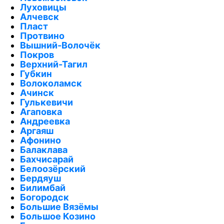
Луховицы
Алчевск
Пласт
Протвино
Вышний-Волочёк
Покров
Верхний-Тагил
Губкин
Волоколамск
Ачинск
Гулькевичи
Агаповка
Андреевка
Аргаяш
Афонино
Балаклава
Бахчисарай
Белоозёрский
Бердяуш
Билимбай
Богородск
Большие Вязёмы
Большое Козино