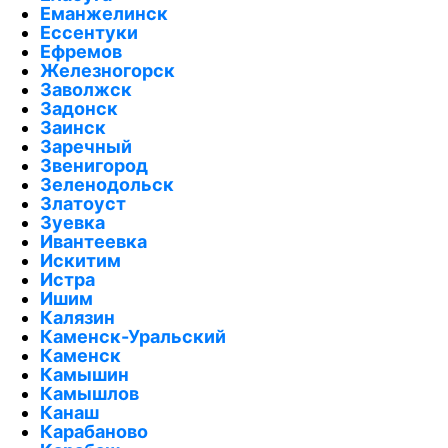
Еманжелинск
Ессентуки
Ефремов
Железногорск
Заволжск
Задонск
Заинск
Заречный
Звенигород
Зеленодольск
Златоуст
Зуевка
Ивантеевка
Искитим
Истра
Ишим
Калязин
Каменск-Уральский
Каменск
Камышин
Камышлов
Канаш
Карабаново