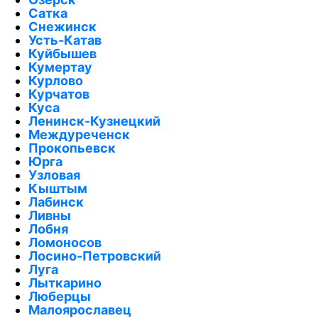
Сатка
Снежинск
Усть-Катав
Куйбышев
Кумертау
Курлово
Курчатов
Куса
Ленинск-Кузнецкий
Междуреченск
Прокопьевск
Юрга
Узловая
Кыштым
Лабинск
Ливны
Лобня
Ломоносов
Лосино-Петровский
Луга
Лыткарино
Люберцы
Малоярославец