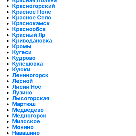
Красная Поляна
Красногорский
Красное Поле
Красное Село
Краснокамск
Краснообск
Красный Яр
Криводановка
Кромы
Кугеси
Кудрово
Кулешовка
Куюки
Лениногорск
Лесной
Лисий Нос
Лузино
Лысогорская
Мартюш
Медведево
Медногорск
Миасское
Монино
Навашино