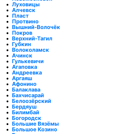
Луховицы
Алчевск
Пласт
Протвино
Вышний-Волочёк
Покров
Верхний-Тагил
Губкин
Волоколамск
Ачинск
Гулькевичи
Агаповка
Андреевка
Аргаяш
Афонино
Балаклава
Бахчисарай
Белоозёрский
Бердяуш
Билимбай
Богородск
Большие Вязёмы
Большое Козино