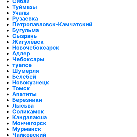
Сибай
Туймазы
Учалы
Рузаевка
Петропавловск-Камчатский
Бугульма
Сызрань
Жигулёвск
Новочебоксарск
Адлер
Чебоксары
туапсе
Шумерля
Белебей
Новокузнецк
Томск
Апатиты
Березники
Лысьва
Соликамск
Кандалакша
Мончегорск
Мурманск
Чайковский