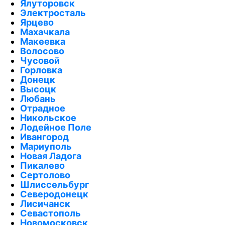
Ялуторовск
Электросталь
Ярцево
Махачкала
Макеевка
Волосово
Чусовой
Горловка
Донецк
Высоцк
Любань
Отрадное
Никольское
Лодейное Поле
Ивангород
Мариуполь
Новая Ладога
Пикалево
Сертолово
Шлиссельбург
Северодонецк
Лисичанск
Севастополь
Новомосковск