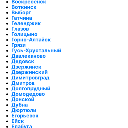
Воскресенск
Воткинск
Выборг
Гатчина
Геленджик
Глазов
Голицыно
Горно-Алтайск
Грязи
Гусь-Хрустальный
Давлеканово
Дедовск
Дзержинск
Дзержинский
Димитровград
Дмитров
Долгопрудный
Домодедово
Донской
Дубна
Дюртюли
Егорьевск
Ейск
Елабуга