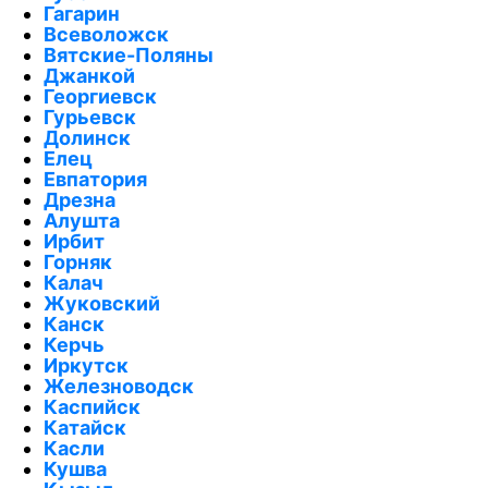
Гагарин
Всеволожск
Вятские-Поляны
Джанкой
Георгиевск
Гурьевск
Долинск
Елец
Евпатория
Дрезна
Алушта
Ирбит
Горняк
Калач
Жуковский
Канск
Керчь
Иркутск
Железноводск
Каспийск
Катайск
Касли
Кушва