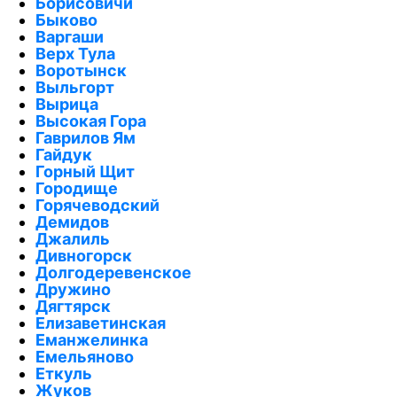
Борисовичи
Быково
Варгаши
Верх Тула
Воротынск
Выльгорт
Вырица
Высокая Гора
Гаврилов Ям
Гайдук
Горный Щит
Городище
Горячеводский
Демидов
Джалиль
Дивногорск
Долгодеревенское
Дружино
Дягтярск
Елизаветинская
Еманжелинка
Емельяново
Еткуль
Жуков