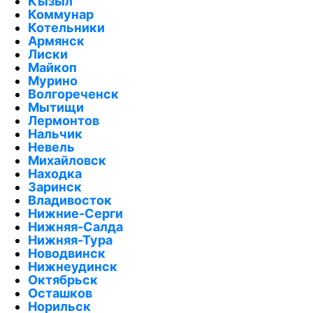
Кызыл
Коммунар
Котельники
Армянск
Лиски
Майкоп
Мурино
Волгореченск
Мытищи
Лермонтов
Нальчик
Невель
Михайловск
Находка
Заринск
Владивосток
Нижние-Серги
Нижняя-Салда
Нижняя-Тура
Новодвинск
Нижнеудинск
Октябрьск
Осташков
Норильск