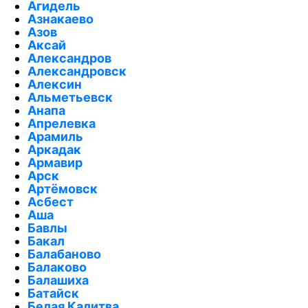
Агидель
Азнакаево
Азов
Аксай
Александров
Александровск
Алексин
Альметьевск
Анапа
Апрелевка
Арамиль
Аркадак
Армавир
Арск
Артёмовск
Асбест
Аша
Бавлы
Бакал
Балабаново
Балаково
Балашиха
Батайск
Белая Калитва