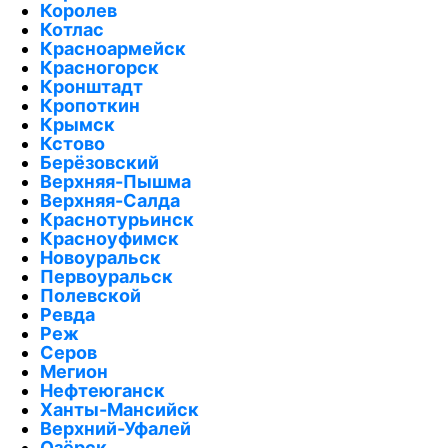
Королев
Котлас
Красноармейск
Красногорск
Кронштадт
Кропоткин
Крымск
Кстово
Берёзовский
Верхняя-Пышма
Верхняя-Салда
Краснотурьинск
Красноуфимск
Новоуральск
Первоуральск
Полевской
Ревда
Реж
Серов
Мегион
Нефтеюганск
Ханты-Мансийск
Верхний-Уфалей
Озёрск