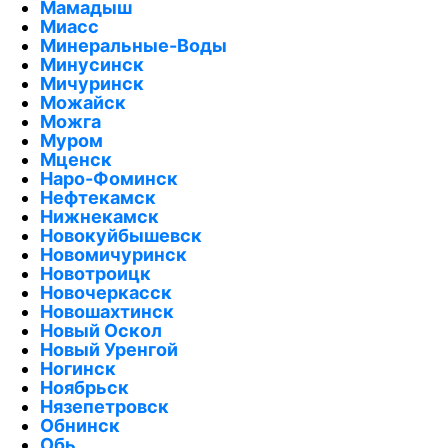
Мамадыш
Миасс
Минеральные-Воды
Минусинск
Мичуринск
Можайск
Можга
Муром
Мценск
Наро-Фоминск
Нефтекамск
Нижнекамск
Новокуйбышевск
Новомичуринск
Новотроицк
Новочеркасск
Новошахтинск
Новый Оскол
Новый Уренгой
Ногинск
Ноябрьск
Нязепетровск
Обнинск
Обь