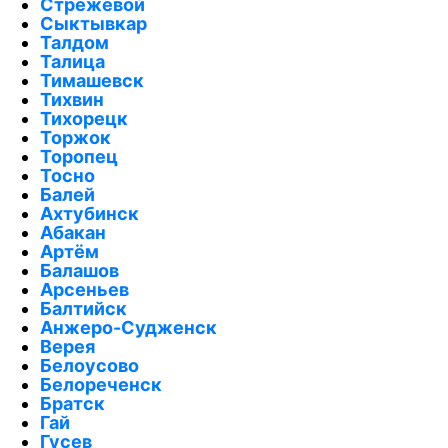
Стрежевой
Сыктывкар
Талдом
Талица
Тимашевск
Тихвин
Тихорецк
Торжок
Торопец
Тосно
Балей
Ахтубинск
Абакан
Артём
Балашов
Арсеньев
Балтийск
Анжеро-Судженск
Верея
Белоусово
Белореченск
Братск
Гай
Гусев