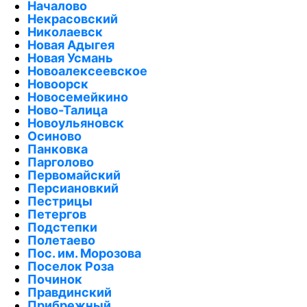
Началово
Некрасовский
Николаевск
Новая Адыгея
Новая Усмань
Новоалексеевское
Новоорск
Новосемейкино
Ново-Талица
Новоульяновск
Осиново
Панковка
Парголово
Первомайский
Персиановкий
Пестрицы
Петергов
Подстепки
Полетаево
Пос. им. Морозова
Поселок Роза
Починок
Правдинский
Прибрежный