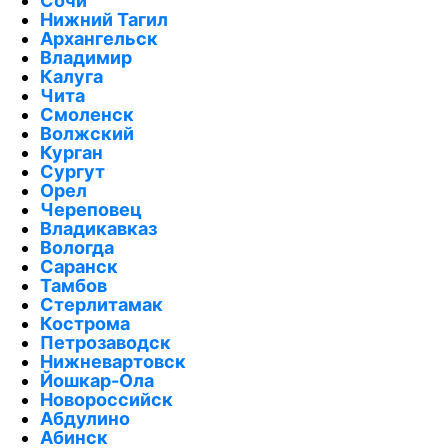
Сочи
Нижний Тагил
Архангельск
Владимир
Калуга
Чита
Смоленск
Волжский
Курган
Сургут
Орел
Череповец
Владикавказ
Вологда
Саранск
Тамбов
Стерлитамак
Кострома
Петрозаводск
Нижневартовск
Йошкар-Ола
Новороссийск
Абдулино
Абинск