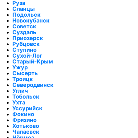
Руза
Сланцы
Подольск
Новокубанск
Советск
Суздаль
Приозерск
Рубцовск
Ступино
Сухой-Лог
Старый-Крым
Ужур
Сысерть
Троицк
Северодвинск
Углич
Тобольск
Ухта
Уссурийск
Фокино
Фрязино
Хотьково
Чапаевск
Чёрмоз