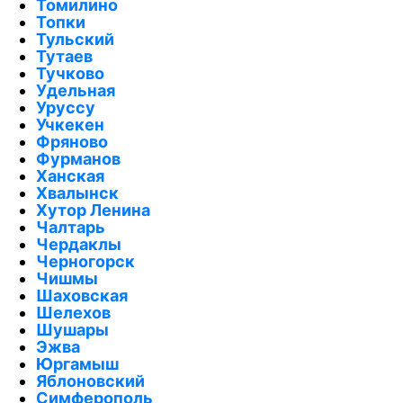
Томилино
Топки
Тульский
Тутаев
Тучково
Удельная
Уруссу
Учкекен
Фряново
Фурманов
Ханская
Хвалынск
Хутор Ленина
Чалтарь
Чердаклы
Черногорск
Чишмы
Шаховская
Шелехов
Шушары
Эжва
Юргамыш
Яблоновский
Симферополь