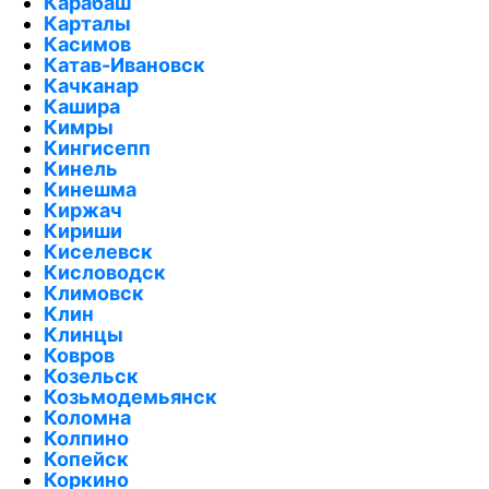
Карабаш
Карталы
Касимов
Катав-Ивановск
Качканар
Кашира
Кимры
Кингисепп
Кинель
Кинешма
Киржач
Кириши
Киселевск
Кисловодск
Климовск
Клин
Клинцы
Ковров
Козельск
Козьмодемьянск
Коломна
Колпино
Копейск
Коркино