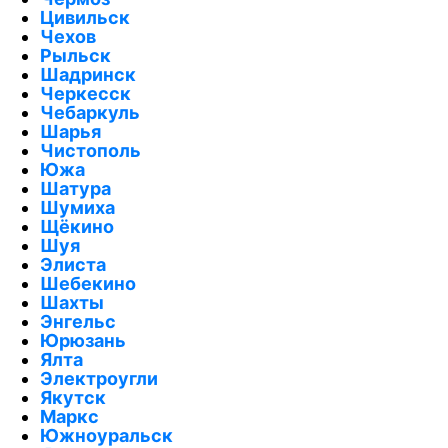
Цивильск
Чехов
Рыльск
Шадринск
Черкесск
Чебаркуль
Шарья
Чистополь
Южа
Шатура
Шумиха
Щёкино
Шуя
Элиста
Шебекино
Шахты
Энгельс
Юрюзань
Ялта
Электроугли
Якутск
Маркс
Южноуральск