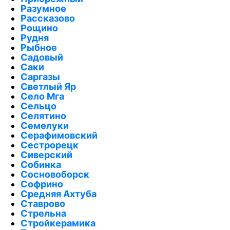
Разумное
Рассказово
Рощино
Рудня
Рыбное
Садовый
Саки
Саргазы
Светлый Яр
Село Мга
Сельцо
Селятино
Семелуки
Серафимовский
Сестрорецк
Сиверский
Собинка
Сосновоборск
Софрино
Средняя Ахтуба
Ставрово
Стрельна
Стройкерамика