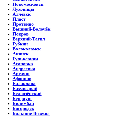
Новомосковск
Луховицы
Алчевск
Пласт
Протвино
Вышний-Волочёк
Покров
Верхний-Тагил
Губкин
Волоколамск
Ачинск
Гулькевичи
Агаповка
Андреевка
Аргаяш
Афонино
Балаклава
Бахчисарай
Белоозёрский
Бердяуш
Билимбай
Богородск
Большие Вязёмы