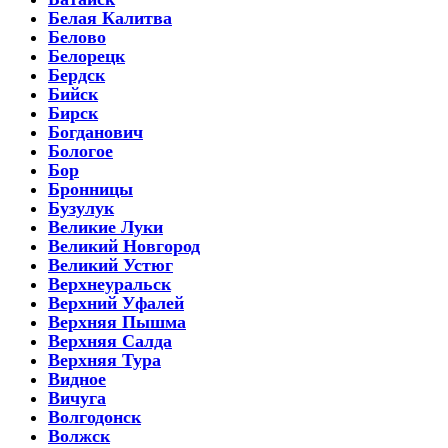
Белая Калитва
Белово
Белорецк
Бердск
Бийск
Бирск
Богданович
Бологое
Бор
Бронницы
Бузулук
Великие Луки
Великий Новгород
Великий Устюг
Верхнеуральск
Верхний Уфалей
Верхняя Пышма
Верхняя Салда
Верхняя Тура
Видное
Вичуга
Волгодонск
Волжск