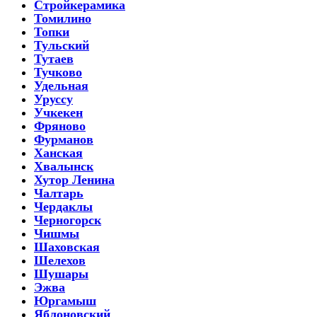
Стройкерамика
Томилино
Топки
Тульский
Тутаев
Тучково
Удельная
Уруссу
Учкекен
Фряново
Фурманов
Ханская
Хвалынск
Хутор Ленина
Чалтарь
Чердаклы
Черногорск
Чишмы
Шаховская
Шелехов
Шушары
Эжва
Юргамыш
Яблоновский