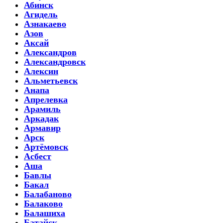
Абинск
Агидель
Азнакаево
Азов
Аксай
Александров
Александровск
Алексин
Альметьевск
Анапа
Апрелевка
Арамиль
Аркадак
Армавир
Арск
Артёмовск
Асбест
Аша
Бавлы
Бакал
Балабаново
Балаково
Балашиха
Батайск