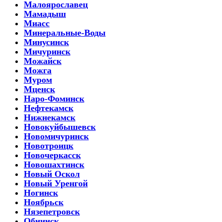
Малоярославец
Мамадыш
Миасс
Минеральные-Воды
Минусинск
Мичуринск
Можайск
Можга
Муром
Мценск
Наро-Фоминск
Нефтекамск
Нижнекамск
Новокуйбышевск
Новомичуринск
Новотроицк
Новочеркасск
Новошахтинск
Новый Оскол
Новый Уренгой
Ногинск
Ноябрьск
Нязепетровск
Обнинск