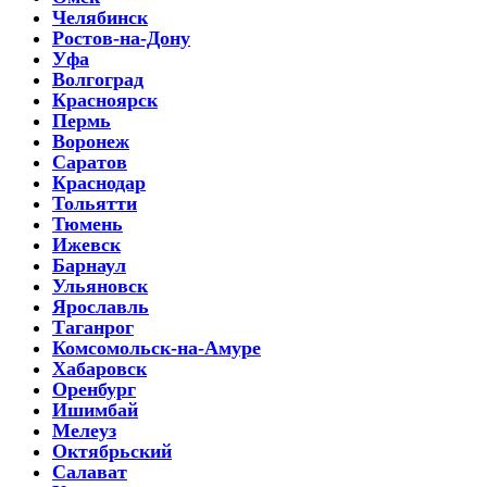
Челябинск
Ростов-на-Дону
Уфа
Волгоград
Красноярск
Пермь
Воронеж
Саратов
Краснодар
Тольятти
Тюмень
Ижевск
Барнаул
Ульяновск
Ярославль
Таганрог
Комсомольск-на-Амуре
Хабаровск
Оренбург
Ишимбай
Мелеуз
Октябрьский
Салават