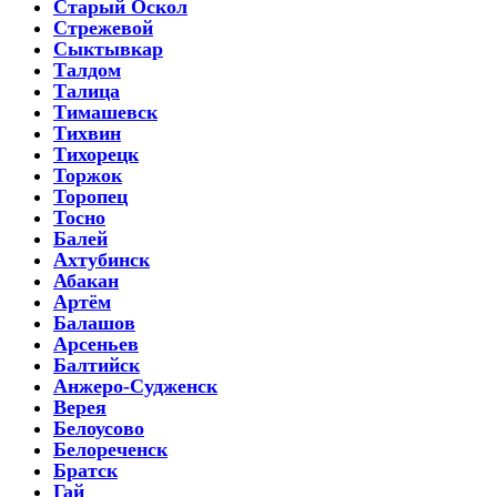
Старый Оскол
Стрежевой
Сыктывкар
Талдом
Талица
Тимашевск
Тихвин
Тихорецк
Торжок
Торопец
Тосно
Балей
Ахтубинск
Абакан
Артём
Балашов
Арсеньев
Балтийск
Анжеро-Судженск
Верея
Белоусово
Белореченск
Братск
Гай