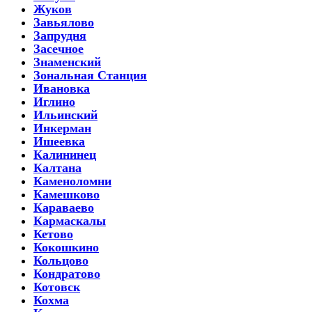
Жуков
Завьялово
Запрудня
Засечное
Знаменский
Зональная Станция
Ивановка
Иглино
Ильинский
Инкерман
Ишеевка
Калининец
Калтана
Каменоломни
Камешково
Караваево
Кармаскалы
Кетово
Кокошкино
Кольцово
Кондратово
Котовск
Кохма