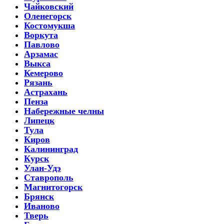
Чайковский
Оленегорск
Костомукша
Воркута
Павлово
Арзамас
Выкса
Кемерово
Рязань
Астрахань
Пенза
Набережные челны
Липецк
Тула
Киров
Калининград
Курск
Улан-Удэ
Ставрополь
Магнитогорск
Брянск
Иваново
Тверь