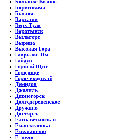
Большое Козино
Борисовичи
Быково
Варгаши
Верх Тула
Воротынск
Выльгорт
Вырица
Высокая Гора
Гаврилов Ям
Гайдук
Горный Щит
Городище
Горячеводский
Демидов
Джалиль
Дивногорск
Долгодеревенское
Дружино
Дягтярск
Елизаветинская
Еманжелинка
Емельяново
Еткуль