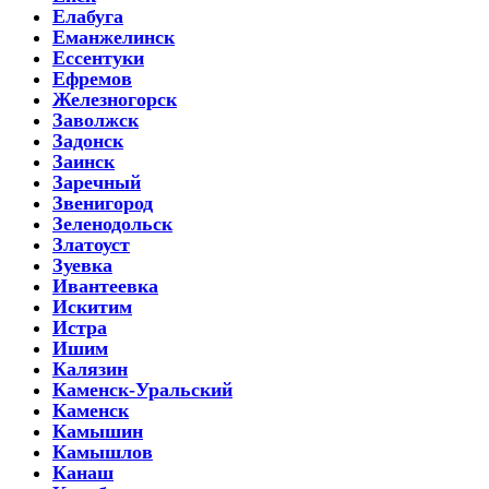
Елабуга
Еманжелинск
Ессентуки
Ефремов
Железногорск
Заволжск
Задонск
Заинск
Заречный
Звенигород
Зеленодольск
Златоуст
Зуевка
Ивантеевка
Искитим
Истра
Ишим
Калязин
Каменск-Уральский
Каменск
Камышин
Камышлов
Канаш