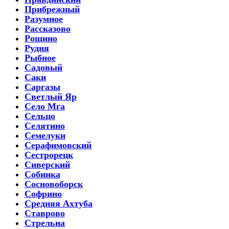
Прибрежный
Разумное
Рассказово
Рощино
Рудня
Рыбное
Садовый
Саки
Саргазы
Светлый Яр
Село Мга
Сельцо
Селятино
Семелуки
Серафимовский
Сестрорецк
Сиверский
Собинка
Сосновоборск
Софрино
Средняя Ахтуба
Ставрово
Стрельна