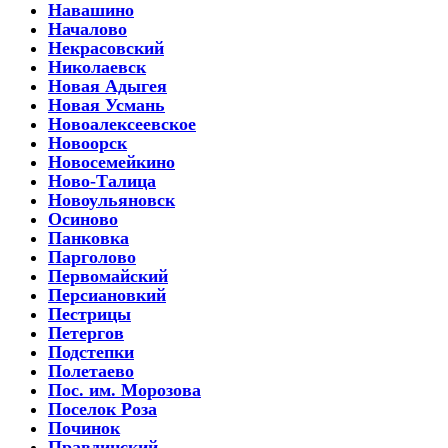
Навашино
Началово
Некрасовский
Николаевск
Новая Адыгея
Новая Усмань
Новоалексеевское
Новоорск
Новосемейкино
Ново-Талица
Новоульяновск
Осиново
Панковка
Парголово
Первомайский
Персиановкий
Пестрицы
Петергов
Подстепки
Полетаево
Пос. им. Морозова
Поселок Роза
Починок
Правдинский