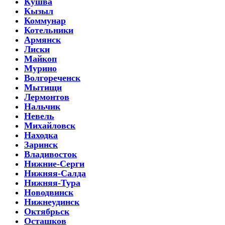
Кушва
Кызыл
Коммунар
Котельники
Армянск
Лиски
Майкоп
Мурино
Волгореченск
Мытищи
Лермонтов
Нальчик
Невель
Михайловск
Находка
Заринск
Владивосток
Нижние-Серги
Нижняя-Салда
Нижняя-Тура
Новодвинск
Нижнеудинск
Октябрьск
Осташков