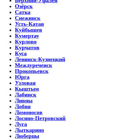
Верхний-Уфалей
Озёрск
Сатка
Снежинск
Усть-Катав
Куйбышев
Кумертау
Курлово
Курчатов
Куса
Ленинск-Кузнецкий
Междуреченск
Прокопьевск
Юрга
Узловая
Кыштым
Лабинск
Ливны
Лобня
Ломоносов
Лосино-Петровский
Луга
Лыткарино
Люберцы