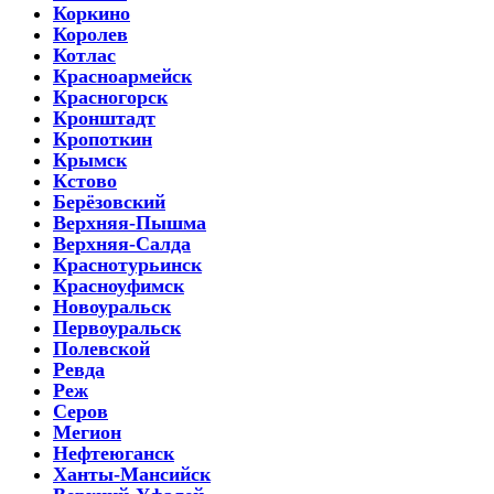
Коркино
Королев
Котлас
Красноармейск
Красногорск
Кронштадт
Кропоткин
Крымск
Кстово
Берёзовский
Верхняя-Пышма
Верхняя-Салда
Краснотурьинск
Красноуфимск
Новоуральск
Первоуральск
Полевской
Ревда
Реж
Серов
Мегион
Нефтеюганск
Ханты-Мансийск