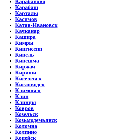
Карабаново
Карабаш
Карталы
Касимов
Катав-Ивановск
Качканар
Кашира
Кимры
Кингисепп
Кинель
Кинешма
Киржач
Кириши
Киселевск
Кисловодск
Климовск
Клин
Клинцы
Ковров
Козельск
Козьмодемьянск
Коломна
Колпино
Копейск