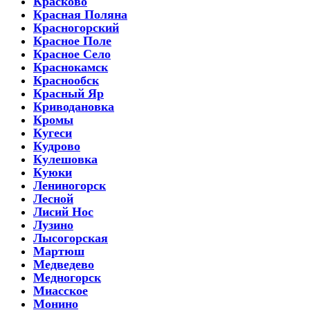
Красково
Красная Поляна
Красногорский
Красное Поле
Красное Село
Краснокамск
Краснообск
Красный Яр
Криводановка
Кромы
Кугеси
Кудрово
Кулешовка
Куюки
Лениногорск
Лесной
Лисий Нос
Лузино
Лысогорская
Мартюш
Медведево
Медногорск
Миасское
Монино