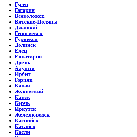
Гусев
Гагарин
Всеволожск
Вятские-Поляны
Джанкой
Георгиевск
Гурьевск
Долинск
Елец
Евпатория
Дрезна
Алушта
Ирбит
Горняк
Калач
Жуковский
Канск
Керчь
Иркутск
Железноводск
Каспийск
Катайск
Касли