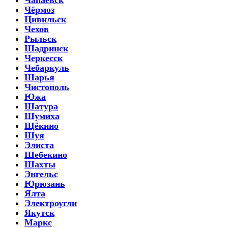
Чёрмоз
Цивильск
Чехов
Рыльск
Шадринск
Черкесск
Чебаркуль
Шарья
Чистополь
Южа
Шатура
Шумиха
Щёкино
Шуя
Элиста
Шебекино
Шахты
Энгельс
Юрюзань
Ялта
Электроугли
Якутск
Маркс