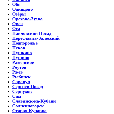
Обь
Одинцово
Озёры
Орехово-Зуево
Орск
Оса
Павловский Посад
Переславль-Залесский
Подпорожье
Псков
Пушкино
Пущино
Раменское
Реутов
Ржев
Рыбинск
Сарапул
Сергиев Посад
Серпухов
Сим
Славянск-на-Кубани
Солнечногорск
Старая Купавна