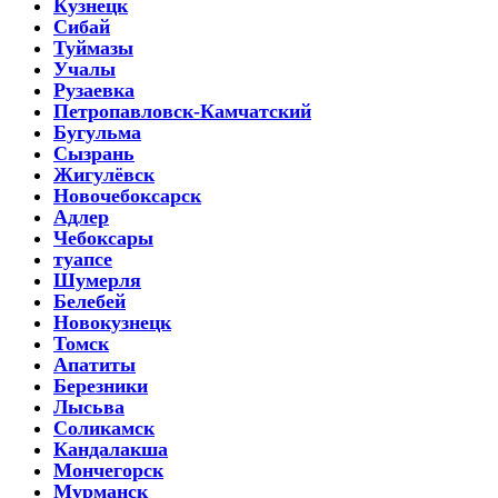
Кузнецк
Сибай
Туймазы
Учалы
Рузаевка
Петропавловск-Камчатский
Бугульма
Сызрань
Жигулёвск
Новочебоксарск
Адлер
Чебоксары
туапсе
Шумерля
Белебей
Новокузнецк
Томск
Апатиты
Березники
Лысьва
Соликамск
Кандалакша
Мончегорск
Мурманск