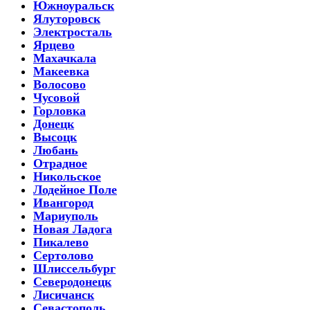
Южноуральск
Ялуторовск
Электросталь
Ярцево
Махачкала
Макеевка
Волосово
Чусовой
Горловка
Донецк
Высоцк
Любань
Отрадное
Никольское
Лодейное Поле
Ивангород
Мариуполь
Новая Ладога
Пикалево
Сертолово
Шлиссельбург
Северодонецк
Лисичанск
Севастополь