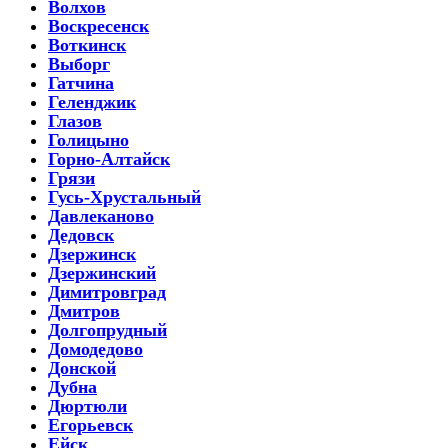
Волхов
Воскресенск
Воткинск
Выборг
Гатчина
Геленджик
Глазов
Голицыно
Горно-Алтайск
Грязи
Гусь-Хрустальный
Давлеканово
Дедовск
Дзержинск
Дзержинский
Димитровград
Дмитров
Долгопрудный
Домодедово
Донской
Дубна
Дюртюли
Егорьевск
Ейск