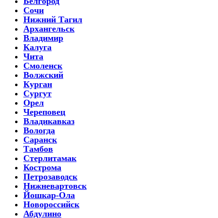
Белгород
Сочи
Нижний Тагил
Архангельск
Владимир
Калуга
Чита
Смоленск
Волжский
Курган
Сургут
Орел
Череповец
Владикавказ
Вологда
Саранск
Тамбов
Стерлитамак
Кострома
Петрозаводск
Нижневартовск
Йошкар-Ола
Новороссийск
Абдулино