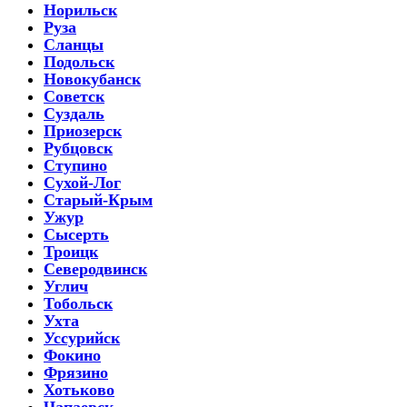
Норильск
Руза
Сланцы
Подольск
Новокубанск
Советск
Суздаль
Приозерск
Рубцовск
Ступино
Сухой-Лог
Старый-Крым
Ужур
Сысерть
Троицк
Северодвинск
Углич
Тобольск
Ухта
Уссурийск
Фокино
Фрязино
Хотьково
Чапаевск