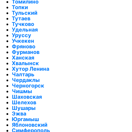
Томилино
Топки
Тульский
Тутаев
Тучково
Удельная
Уруссу
Учкекен
Фряново
Фурманов
Ханская
Хвалынск
Хутор Ленина
Чалтарь
Чердаклы
Черногорск
Чишмы
Шаховская
Шелехов
Шушары
Эжва
Юргамыш
Яблоновский
Симферополь