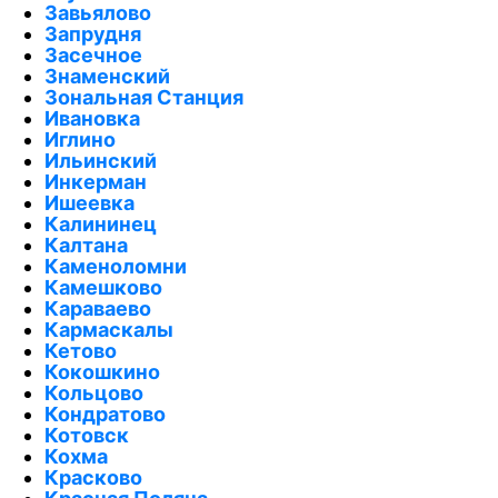
Завьялово
Запрудня
Засечное
Знаменский
Зональная Станция
Ивановка
Иглино
Ильинский
Инкерман
Ишеевка
Калининец
Калтана
Каменоломни
Камешково
Караваево
Кармаскалы
Кетово
Кокошкино
Кольцово
Кондратово
Котовск
Кохма
Красково