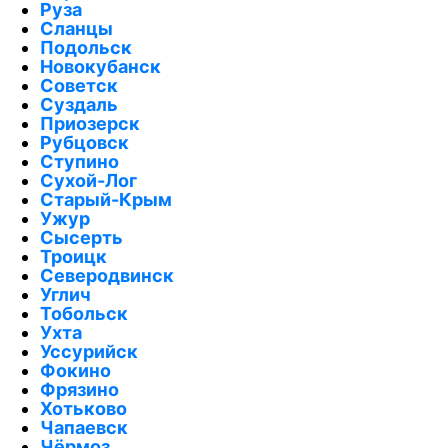
Руза
Сланцы
Подольск
Новокубанск
Советск
Суздаль
Приозерск
Рубцовск
Ступино
Сухой-Лог
Старый-Крым
Ужур
Сысерть
Троицк
Северодвинск
Углич
Тобольск
Ухта
Уссурийск
Фокино
Фрязино
Хотьково
Чапаевск
Чёрмоз