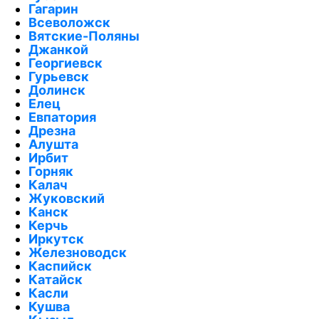
Гагарин
Всеволожск
Вятские-Поляны
Джанкой
Георгиевск
Гурьевск
Долинск
Елец
Евпатория
Дрезна
Алушта
Ирбит
Горняк
Калач
Жуковский
Канск
Керчь
Иркутск
Железноводск
Каспийск
Катайск
Касли
Кушва