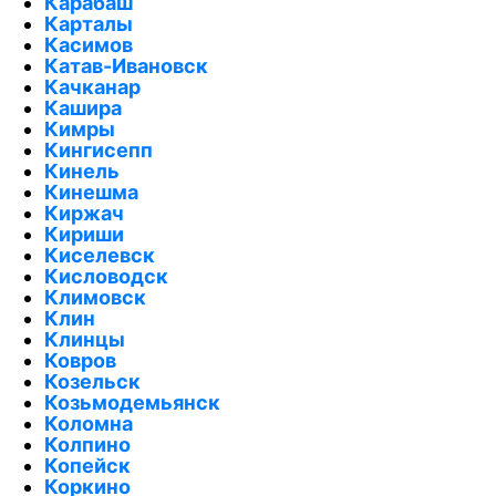
Карабаш
Карталы
Касимов
Катав-Ивановск
Качканар
Кашира
Кимры
Кингисепп
Кинель
Кинешма
Киржач
Кириши
Киселевск
Кисловодск
Климовск
Клин
Клинцы
Ковров
Козельск
Козьмодемьянск
Коломна
Колпино
Копейск
Коркино