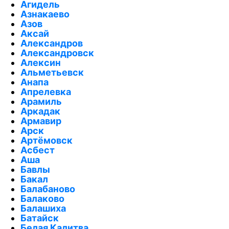
Агидель
Азнакаево
Азов
Аксай
Александров
Александровск
Алексин
Альметьевск
Анапа
Апрелевка
Арамиль
Аркадак
Армавир
Арск
Артёмовск
Асбест
Аша
Бавлы
Бакал
Балабаново
Балаково
Балашиха
Батайск
Белая Калитва