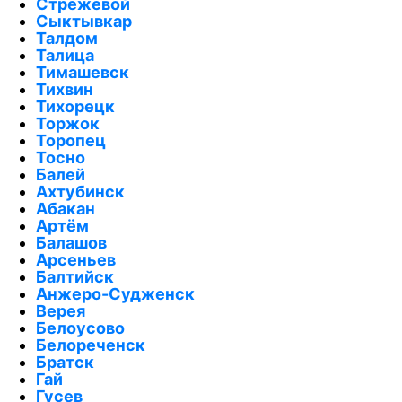
Стрежевой
Сыктывкар
Талдом
Талица
Тимашевск
Тихвин
Тихорецк
Торжок
Торопец
Тосно
Балей
Ахтубинск
Абакан
Артём
Балашов
Арсеньев
Балтийск
Анжеро-Судженск
Верея
Белоусово
Белореченск
Братск
Гай
Гусев