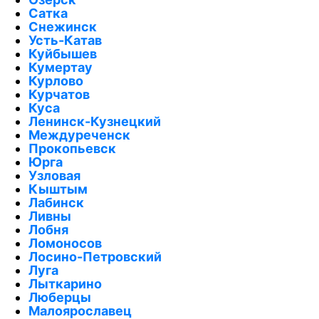
Сатка
Снежинск
Усть-Катав
Куйбышев
Кумертау
Курлово
Курчатов
Куса
Ленинск-Кузнецкий
Междуреченск
Прокопьевск
Юрга
Узловая
Кыштым
Лабинск
Ливны
Лобня
Ломоносов
Лосино-Петровский
Луга
Лыткарино
Люберцы
Малоярославец