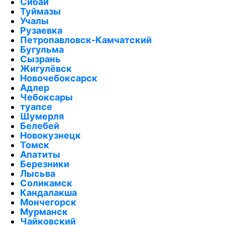
Сибай
Туймазы
Учалы
Рузаевка
Петропавловск-Камчатский
Бугульма
Сызрань
Жигулёвск
Новочебоксарск
Адлер
Чебоксары
туапсе
Шумерля
Белебей
Новокузнецк
Томск
Апатиты
Березники
Лысьва
Соликамск
Кандалакша
Мончегорск
Мурманск
Чайковский