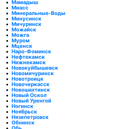
Мамадыш
Миасс
Минеральные-Воды
Минусинск
Мичуринск
Можайск
Можга
Муром
Мценск
Наро-Фоминск
Нефтекамск
Нижнекамск
Новокуйбышевск
Новомичуринск
Новотроицк
Новочеркасск
Новошахтинск
Новый Оскол
Новый Уренгой
Ногинск
Ноябрьск
Нязепетровск
Обнинск
Обь