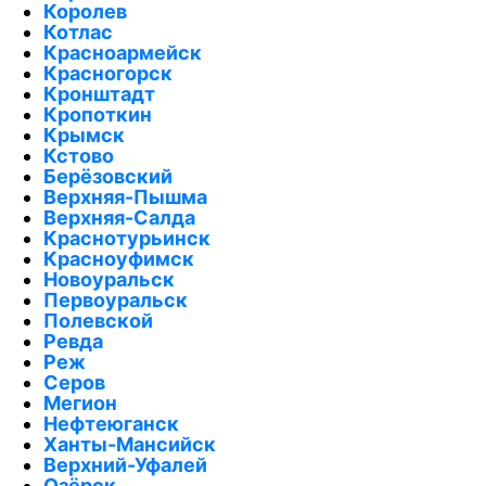
Королев
Котлас
Красноармейск
Красногорск
Кронштадт
Кропоткин
Крымск
Кстово
Берёзовский
Верхняя-Пышма
Верхняя-Салда
Краснотурьинск
Красноуфимск
Новоуральск
Первоуральск
Полевской
Ревда
Реж
Серов
Мегион
Нефтеюганск
Ханты-Мансийск
Верхний-Уфалей
Озёрск