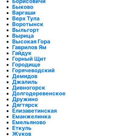
Борисовичи
Быково
Варгаши
Верх Тула
Воротынск
Выльгорт
Вырица
Высокая Гора
Гаврилов Ям
Гайдук
Горный Щит
Городище
Горячеводский
Демидов
Джалиль
Дивногорск
Долгодеревенское
Дружино
Дягтярск
Елизаветинская
Еманжелинка
Емельяново
Еткуль
Жуков