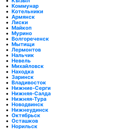
Кызыл
Коммунар
Котельники
Армянск
Лиски
Майкоп
Мурино
Волгореченск
Мытищи
Лермонтов
Нальчик
Невель
Михайловск
Находка
Заринск
Владивосток
Нижние-Серги
Нижняя-Салда
Нижняя-Тура
Новодвинск
Нижнеудинск
Октябрьск
Осташков
Норильск