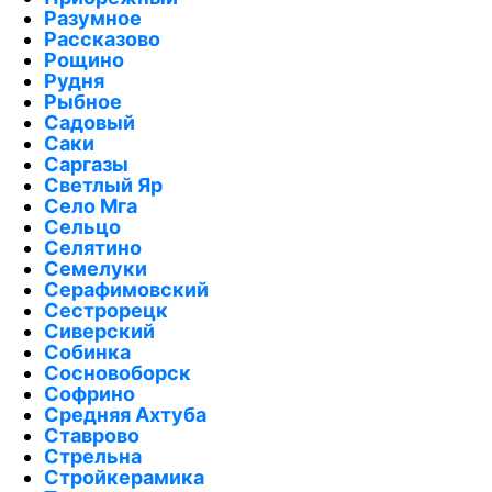
Разумное
Рассказово
Рощино
Рудня
Рыбное
Садовый
Саки
Саргазы
Светлый Яр
Село Мга
Сельцо
Селятино
Семелуки
Серафимовский
Сестрорецк
Сиверский
Собинка
Сосновоборск
Софрино
Средняя Ахтуба
Ставрово
Стрельна
Стройкерамика