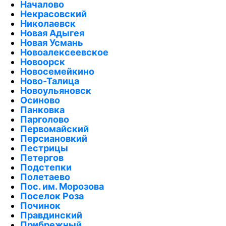
Началово
Некрасовский
Николаевск
Новая Адыгея
Новая Усмань
Новоалексеевское
Новоорск
Новосемейкино
Ново-Талица
Новоульяновск
Осиново
Панковка
Парголово
Первомайский
Персиановкий
Пестрицы
Петергов
Подстепки
Полетаево
Пос. им. Морозова
Поселок Роза
Починок
Правдинский
Прибрежный