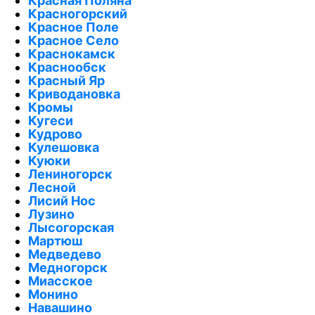
Красная Поляна
Красногорский
Красное Поле
Красное Село
Краснокамск
Краснообск
Красный Яр
Криводановка
Кромы
Кугеси
Кудрово
Кулешовка
Куюки
Лениногорск
Лесной
Лисий Нос
Лузино
Лысогорская
Мартюш
Медведево
Медногорск
Миасское
Монино
Навашино