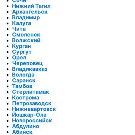
Сочи
Нижний Тагил
Архангельск
Владимир
Калуга
Чита
Смоленск
Волжский
Курган
Сургут
Орел
Череповец
Владикавказ
Вологда
Саранск
Тамбов
Стерлитамак
Кострома
Петрозаводск
Нижневартовск
Йошкар-Ола
Новороссийск
Абдулино
Абинск