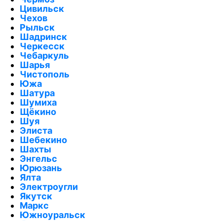
Цивильск
Чехов
Рыльск
Шадринск
Черкесск
Чебаркуль
Шарья
Чистополь
Южа
Шатура
Шумиха
Щёкино
Шуя
Элиста
Шебекино
Шахты
Энгельс
Юрюзань
Ялта
Электроугли
Якутск
Маркс
Южноуральск