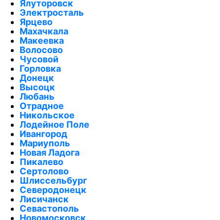
Ялуторовск
Электросталь
Ярцево
Махачкала
Макеевка
Волосово
Чусовой
Горловка
Донецк
Высоцк
Любань
Отрадное
Никольское
Лодейное Поле
Ивангород
Мариуполь
Новая Ладога
Пикалево
Сертолово
Шлиссельбург
Северодонецк
Лисичанск
Севастополь
Новомосковск