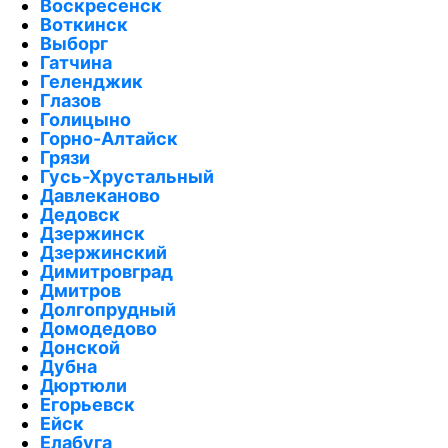
Воскресенск
Воткинск
Выборг
Гатчина
Геленджик
Глазов
Голицыно
Горно-Алтайск
Грязи
Гусь-Хрустальный
Давлеканово
Дедовск
Дзержинск
Дзержинский
Димитровград
Дмитров
Долгопрудный
Домодедово
Донской
Дубна
Дюртюли
Егорьевск
Ейск
Елабуга