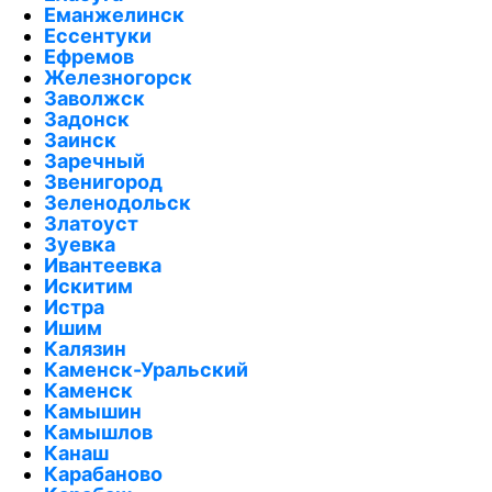
Еманжелинск
Ессентуки
Ефремов
Железногорск
Заволжск
Задонск
Заинск
Заречный
Звенигород
Зеленодольск
Златоуст
Зуевка
Ивантеевка
Искитим
Истра
Ишим
Калязин
Каменск-Уральский
Каменск
Камышин
Камышлов
Канаш
Карабаново