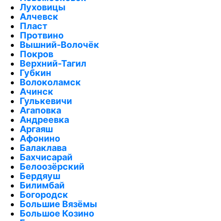
Луховицы
Алчевск
Пласт
Протвино
Вышний-Волочёк
Покров
Верхний-Тагил
Губкин
Волоколамск
Ачинск
Гулькевичи
Агаповка
Андреевка
Аргаяш
Афонино
Балаклава
Бахчисарай
Белоозёрский
Бердяуш
Билимбай
Богородск
Большие Вязёмы
Большое Козино