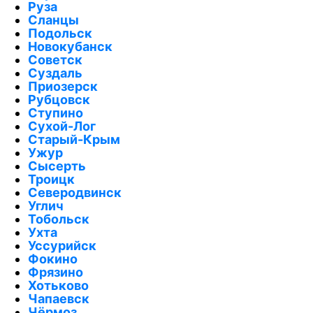
Руза
Сланцы
Подольск
Новокубанск
Советск
Суздаль
Приозерск
Рубцовск
Ступино
Сухой-Лог
Старый-Крым
Ужур
Сысерть
Троицк
Северодвинск
Углич
Тобольск
Ухта
Уссурийск
Фокино
Фрязино
Хотьково
Чапаевск
Чёрмоз