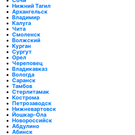
Сочи
Нижний Тагил
Архангельск
Владимир
Калуга
Чита
Смоленск
Волжский
Курган
Сургут
Орел
Череповец
Владикавказ
Вологда
Саранск
Тамбов
Стерлитамак
Кострома
Петрозаводск
Нижневартовск
Йошкар-Ола
Новороссийск
Абдулино
Абинск