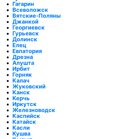
Гагарин
Всеволожск
Вятские-Поляны
Джанкой
Георгиевск
Гурьевск
Долинск
Елец
Евпатория
Дрезна
Алушта
Ирбит
Горняк
Калач
Жуковский
Канск
Керчь
Иркутск
Железноводск
Каспийск
Катайск
Касли
Кушва