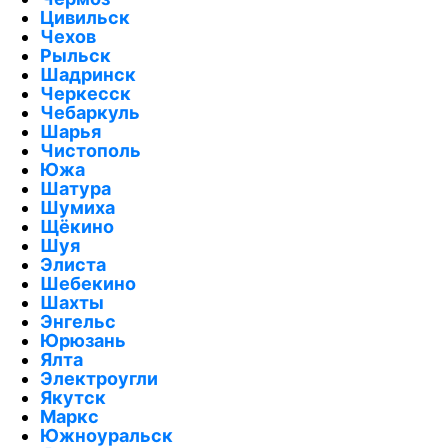
Цивильск
Чехов
Рыльск
Шадринск
Черкесск
Чебаркуль
Шарья
Чистополь
Южа
Шатура
Шумиха
Щёкино
Шуя
Элиста
Шебекино
Шахты
Энгельс
Юрюзань
Ялта
Электроугли
Якутск
Маркс
Южноуральск