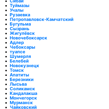
Сибай
Туймазы
Учалы
Рузаевка
Петропавловск-Камчатский
Бугульма
Сызрань
Жигулёвск
Новочебоксарск
Адлер
Чебоксары
туапсе
Шумерля
Белебей
Новокузнецк
Томск
Апатиты
Березники
Лысьва
Соликамск
Кандалакша
Мончегорск
Мурманск
Чайковский