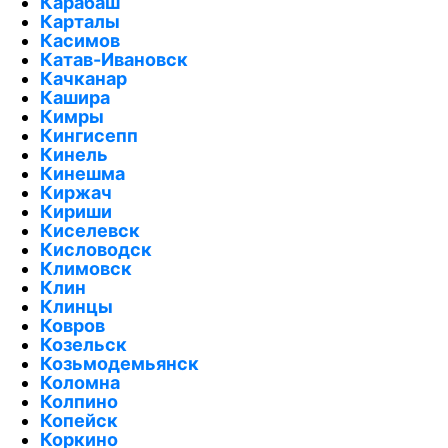
Карабаш
Карталы
Касимов
Катав-Ивановск
Качканар
Кашира
Кимры
Кингисепп
Кинель
Кинешма
Киржач
Кириши
Киселевск
Кисловодск
Климовск
Клин
Клинцы
Ковров
Козельск
Козьмодемьянск
Коломна
Колпино
Копейск
Коркино