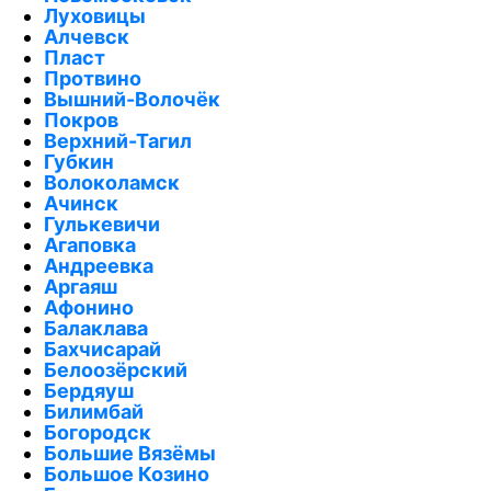
Луховицы
Алчевск
Пласт
Протвино
Вышний-Волочёк
Покров
Верхний-Тагил
Губкин
Волоколамск
Ачинск
Гулькевичи
Агаповка
Андреевка
Аргаяш
Афонино
Балаклава
Бахчисарай
Белоозёрский
Бердяуш
Билимбай
Богородск
Большие Вязёмы
Большое Козино