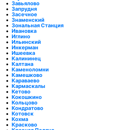
Завьялово
Запрудня
Засечное
Знаменский
Зональная Станция
Ивановка
Иглино
Ильинский
Инкерман
Ишеевка
Калининец
Калтана
Каменоломни
Камешково
Караваево
Кармаскалы
Кетово
Кокошкино
Кольцово
Кондратово
Котовск
Кохма
Красково