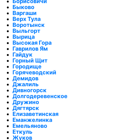
Борисовичи
Быково
Варгаши
Верх Тула
Воротынск
Выльгорт
Вырица
Высокая Гора
Гаврилов Ям
Гайдук
Горный Щит
Городище
Горячеводский
Демидов
Джалиль
Дивногорск
Долгодеревенское
Дружино
Дягтярск
Елизаветинская
Еманжелинка
Емельяново
Еткуль
Жуков