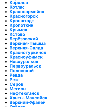
Королев
Котлас
Красноармейск
Красногорск
Кронштадт
Кропоткин
Крымск
Кстово
Берёзовский
Верхняя-Пышма
Верхняя-Салда
Краснотурьинск
Красноуфимск
Новоуральск
Первоуральск
Полевской
Ревда
Реж
Серов
Мегион
Нефтеюганск
Ханты-Мансийск
Верхний-Уфалей
Озёрск