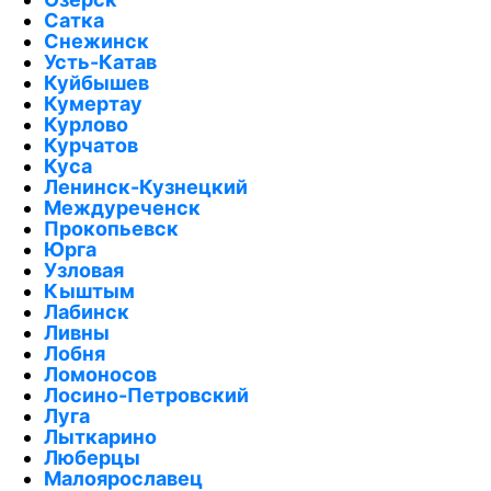
Сатка
Снежинск
Усть-Катав
Куйбышев
Кумертау
Курлово
Курчатов
Куса
Ленинск-Кузнецкий
Междуреченск
Прокопьевск
Юрга
Узловая
Кыштым
Лабинск
Ливны
Лобня
Ломоносов
Лосино-Петровский
Луга
Лыткарино
Люберцы
Малоярославец