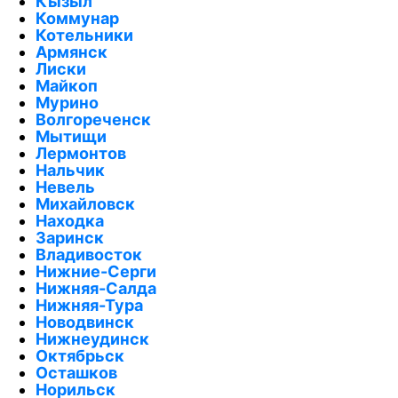
Кызыл
Коммунар
Котельники
Армянск
Лиски
Майкоп
Мурино
Волгореченск
Мытищи
Лермонтов
Нальчик
Невель
Михайловск
Находка
Заринск
Владивосток
Нижние-Серги
Нижняя-Салда
Нижняя-Тура
Новодвинск
Нижнеудинск
Октябрьск
Осташков
Норильск