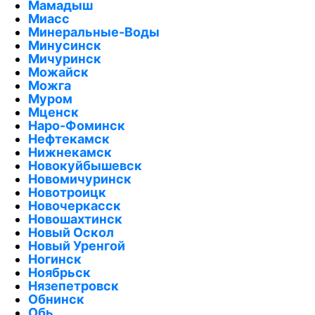
Мамадыш
Миасс
Минеральные-Воды
Минусинск
Мичуринск
Можайск
Можга
Муром
Мценск
Наро-Фоминск
Нефтекамск
Нижнекамск
Новокуйбышевск
Новомичуринск
Новотроицк
Новочеркасск
Новошахтинск
Новый Оскол
Новый Уренгой
Ногинск
Ноябрьск
Нязепетровск
Обнинск
Обь