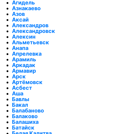
Агидель
Азнакаево
Азов
Аксай
Александров
Александровск
Алексин
Альметьевск
Анапа
Апрелевка
Арамиль
Аркадак
Армавир
Арск
Артёмовск
Асбест
Аша
Бавлы
Бакал
Балабаново
Балаково
Балашиха
Батайск
Белая Калитва