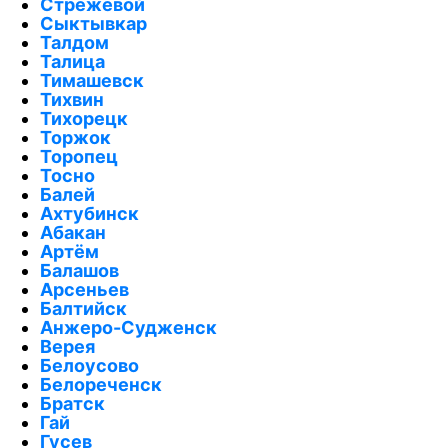
Стрежевой
Сыктывкар
Талдом
Талица
Тимашевск
Тихвин
Тихорецк
Торжок
Торопец
Тосно
Балей
Ахтубинск
Абакан
Артём
Балашов
Арсеньев
Балтийск
Анжеро-Судженск
Верея
Белоусово
Белореченск
Братск
Гай
Гусев