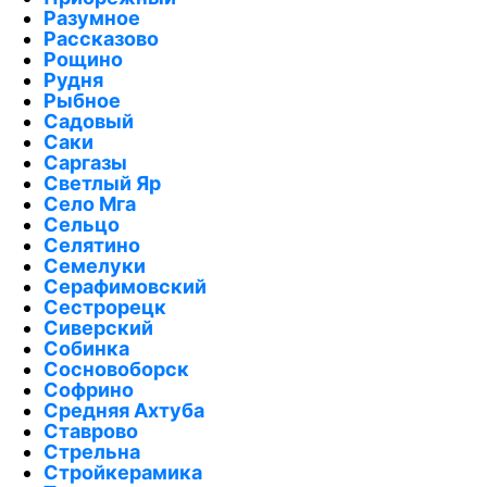
Разумное
Рассказово
Рощино
Рудня
Рыбное
Садовый
Саки
Саргазы
Светлый Яр
Село Мга
Сельцо
Селятино
Семелуки
Серафимовский
Сестрорецк
Сиверский
Собинка
Сосновоборск
Софрино
Средняя Ахтуба
Ставрово
Стрельна
Стройкерамика