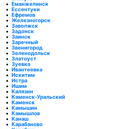
Еманжелинск
Ессентуки
Ефремов
Железногорск
Заволжск
Задонск
Заинск
Заречный
Звенигород
Зеленодольск
Златоуст
Зуевка
Ивантеевка
Искитим
Истра
Ишим
Калязин
Каменск-Уральский
Каменск
Камышин
Камышлов
Канаш
Карабаново