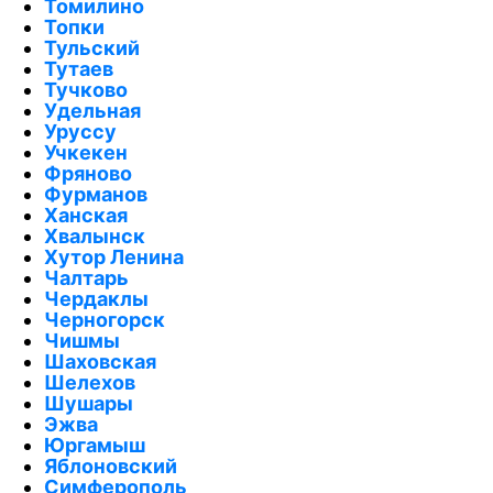
Томилино
Топки
Тульский
Тутаев
Тучково
Удельная
Уруссу
Учкекен
Фряново
Фурманов
Ханская
Хвалынск
Хутор Ленина
Чалтарь
Чердаклы
Черногорск
Чишмы
Шаховская
Шелехов
Шушары
Эжва
Юргамыш
Яблоновский
Симферополь