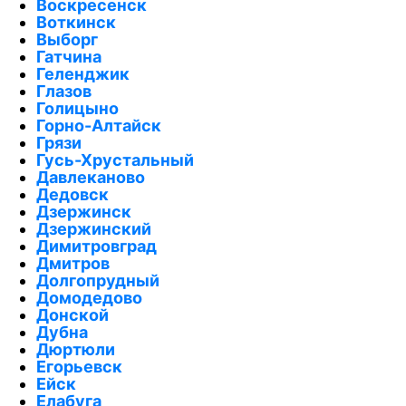
Воскресенск
Воткинск
Выборг
Гатчина
Геленджик
Глазов
Голицыно
Горно-Алтайск
Грязи
Гусь-Хрустальный
Давлеканово
Дедовск
Дзержинск
Дзержинский
Димитровград
Дмитров
Долгопрудный
Домодедово
Донской
Дубна
Дюртюли
Егорьевск
Ейск
Елабуга