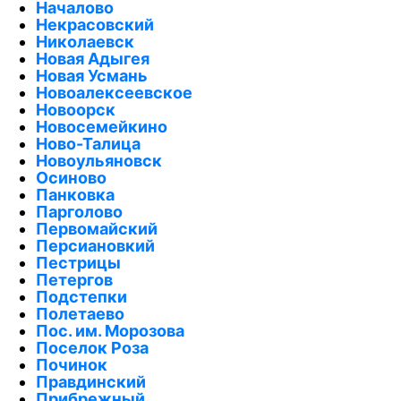
Началово
Некрасовский
Николаевск
Новая Адыгея
Новая Усмань
Новоалексеевское
Новоорск
Новосемейкино
Ново-Талица
Новоульяновск
Осиново
Панковка
Парголово
Первомайский
Персиановкий
Пестрицы
Петергов
Подстепки
Полетаево
Пос. им. Морозова
Поселок Роза
Починок
Правдинский
Прибрежный