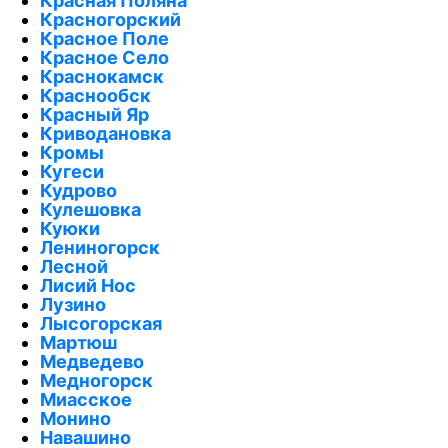
Красная Поляна
Красногорский
Красное Поле
Красное Село
Краснокамск
Краснообск
Красный Яр
Криводановка
Кромы
Кугеси
Кудрово
Кулешовка
Куюки
Лениногорск
Лесной
Лисий Нос
Лузино
Лысогорская
Мартюш
Медведево
Медногорск
Миасское
Монино
Навашино