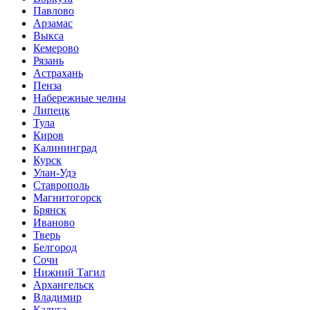
Павлово
Арзамас
Выкса
Кемерово
Рязань
Астрахань
Пенза
Набережные челны
Липецк
Тула
Киров
Калининград
Курск
Улан-Удэ
Ставрополь
Магнитогорск
Брянск
Иваново
Тверь
Белгород
Сочи
Нижний Тагил
Архангельск
Владимир
Калуга