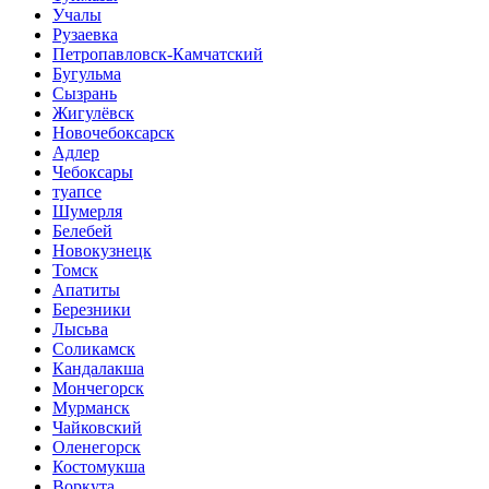
Учалы
Рузаевка
Петропавловск-Камчатский
Бугульма
Сызрань
Жигулёвск
Новочебоксарск
Адлер
Чебоксары
туапсе
Шумерля
Белебей
Новокузнецк
Томск
Апатиты
Березники
Лысьва
Соликамск
Кандалакша
Мончегорск
Мурманск
Чайковский
Оленегорск
Костомукша
Воркута