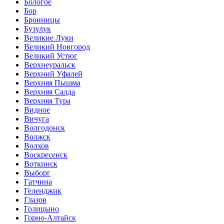
Бологое
Бор
Бронницы
Бузулук
Великие Луки
Великий Новгород
Великий Устюг
Верхнеуральск
Верхний Уфалей
Верхняя Пышма
Верхняя Салда
Верхняя Тура
Видное
Вичуга
Волгодонск
Волжск
Волхов
Воскресенск
Воткинск
Выборг
Гатчина
Геленджик
Глазов
Голицыно
Горно-Алтайск