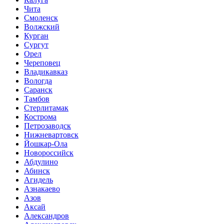
Чита
Смоленск
Волжский
Курган
Сургут
Орел
Череповец
Владикавказ
Вологда
Саранск
Тамбов
Стерлитамак
Кострома
Петрозаводск
Нижневартовск
Йошкар-Ола
Новороссийск
Абдулино
Абинск
Агидель
Азнакаево
Азов
Аксай
Александров