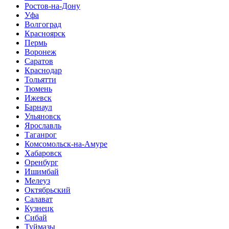
Ростов-на-Дону
Уфа
Волгоград
Красноярск
Пермь
Воронеж
Саратов
Краснодар
Тольятти
Тюмень
Ижевск
Барнаул
Ульяновск
Ярославль
Таганрог
Комсомольск-на-Амуре
Хабаровск
Оренбург
Ишимбай
Мелеуз
Октябрьский
Салават
Кузнецк
Сибай
Туймазы