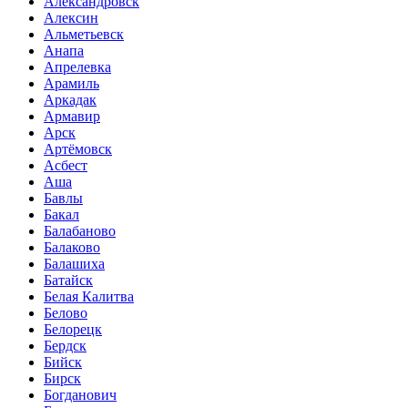
Александровск
Алексин
Альметьевск
Анапа
Апрелевка
Арамиль
Аркадак
Армавир
Арск
Артёмовск
Асбест
Аша
Бавлы
Бакал
Балабаново
Балаково
Балашиха
Батайск
Белая Калитва
Белово
Белорецк
Бердск
Бийск
Бирск
Богданович