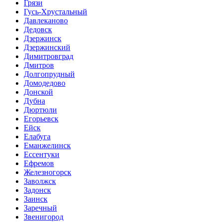
Грязи
Гусь-Хрустальный
Давлеканово
Дедовск
Дзержинск
Дзержинский
Димитровград
Дмитров
Долгопрудный
Домодедово
Донской
Дубна
Дюртюли
Егорьевск
Ейск
Елабуга
Еманжелинск
Ессентуки
Ефремов
Железногорск
Заволжск
Задонск
Заинск
Заречный
Звенигород