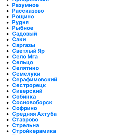
Разумное
Рассказово
Рощино
Рудня
Рыбное
Садовый
Саки
Саргазы
Светлый Яр
Село Мга
Сельцо
Селятино
Семелуки
Серафимовский
Сестрорецк
Сиверский
Собинка
Сосновоборск
Софрино
Средняя Ахтуба
Ставрово
Стрельна
Стройкерамика