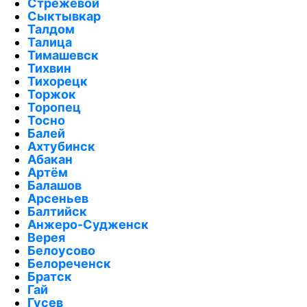
Стрежевой
Сыктывкар
Талдом
Талица
Тимашевск
Тихвин
Тихорецк
Торжок
Торопец
Тосно
Балей
Ахтубинск
Абакан
Артём
Балашов
Арсеньев
Балтийск
Анжеро-Судженск
Верея
Белоусово
Белореченск
Братск
Гай
Гусев