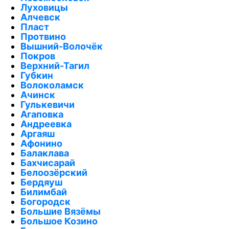
Луховицы
Алчевск
Пласт
Протвино
Вышний-Волочёк
Покров
Верхний-Тагил
Губкин
Волоколамск
Ачинск
Гулькевичи
Агаповка
Андреевка
Аргаяш
Афонино
Балаклава
Бахчисарай
Белоозёрский
Бердяуш
Билимбай
Богородск
Большие Вязёмы
Большое Козино