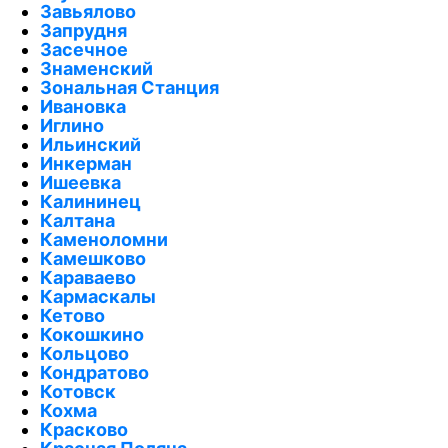
Завьялово
Запрудня
Засечное
Знаменский
Зональная Станция
Ивановка
Иглино
Ильинский
Инкерман
Ишеевка
Калининец
Калтана
Каменоломни
Камешково
Караваево
Кармаскалы
Кетово
Кокошкино
Кольцово
Кондратово
Котовск
Кохма
Красково