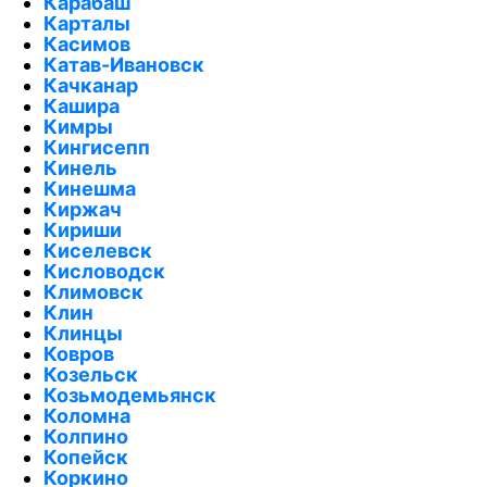
Карабаш
Карталы
Касимов
Катав-Ивановск
Качканар
Кашира
Кимры
Кингисепп
Кинель
Кинешма
Киржач
Кириши
Киселевск
Кисловодск
Климовск
Клин
Клинцы
Ковров
Козельск
Козьмодемьянск
Коломна
Колпино
Копейск
Коркино