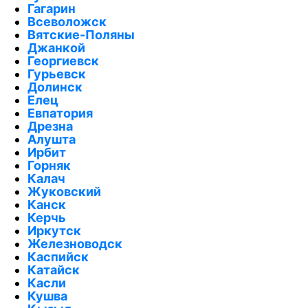
Гагарин
Всеволожск
Вятские-Поляны
Джанкой
Георгиевск
Гурьевск
Долинск
Елец
Евпатория
Дрезна
Алушта
Ирбит
Горняк
Калач
Жуковский
Канск
Керчь
Иркутск
Железноводск
Каспийск
Катайск
Касли
Кушва