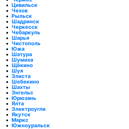
Цивильск
Чехов
Рыльск
Шадринск
Черкесск
Чебаркуль
Шарья
Чистополь
Южа
Шатура
Шумиха
Щёкино
Шуя
Элиста
Шебекино
Шахты
Энгельс
Юрюзань
Ялта
Электроугли
Якутск
Маркс
Южноуральск