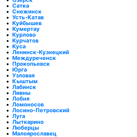
Сатка
Снежинск
Усть-Катав
Куйбышев
Кумертау
Курлово
Курчатов
Куса
Ленинск-Кузнецкий
Междуреченск
Прокопьевск
Юрга
Узловая
Кыштым
Лабинск
Ливны
Лобня
Ломоносов
Лосино-Петровский
Луга
Лыткарино
Люберцы
Малоярославец