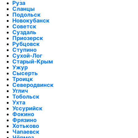
Руза
Сланцы
Подольск
Новокубанск
Советск
Суздаль
Приозерск
Рубцовск
Ступино
Сухой-Лог
Старый-Крым
Ужур
Сысерть
Троицк
Северодвинск
Углич
Тобольск
Ухта
Уссурийск
Фокино
Фрязино
Хотьково
Чапаевск
Чёрмоз