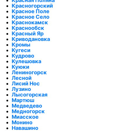
Красная Поляна
Красногорский
Красное Поле
Красное Село
Краснокамск
Краснообск
Красный Яр
Криводановка
Кромы
Кугеси
Кудрово
Кулешовка
Куюки
Лениногорск
Лесной
Лисий Нос
Лузино
Лысогорская
Мартюш
Медведево
Медногорск
Миасское
Монино
Навашино