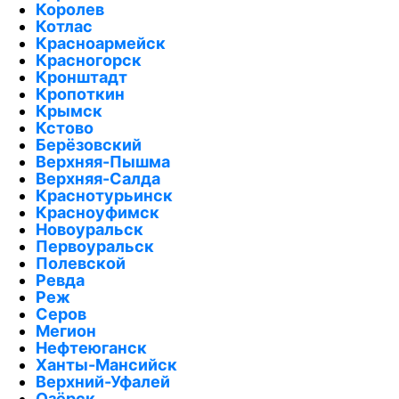
Королев
Котлас
Красноармейск
Красногорск
Кронштадт
Кропоткин
Крымск
Кстово
Берёзовский
Верхняя-Пышма
Верхняя-Салда
Краснотурьинск
Красноуфимск
Новоуральск
Первоуральск
Полевской
Ревда
Реж
Серов
Мегион
Нефтеюганск
Ханты-Мансийск
Верхний-Уфалей
Озёрск