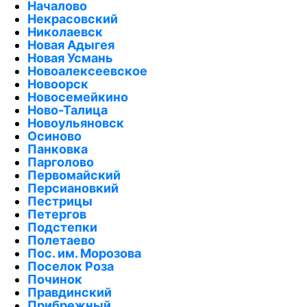
Началово
Некрасовский
Николаевск
Новая Адыгея
Новая Усмань
Новоалексеевское
Новоорск
Новосемейкино
Ново-Талица
Новоульяновск
Осиново
Панковка
Парголово
Первомайский
Персиановкий
Пестрицы
Петергов
Подстепки
Полетаево
Пос. им. Морозова
Поселок Роза
Починок
Правдинский
Прибрежный