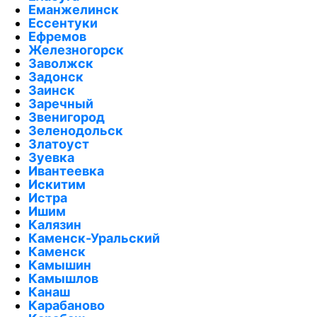
Еманжелинск
Ессентуки
Ефремов
Железногорск
Заволжск
Задонск
Заинск
Заречный
Звенигород
Зеленодольск
Златоуст
Зуевка
Ивантеевка
Искитим
Истра
Ишим
Калязин
Каменск-Уральский
Каменск
Камышин
Камышлов
Канаш
Карабаново