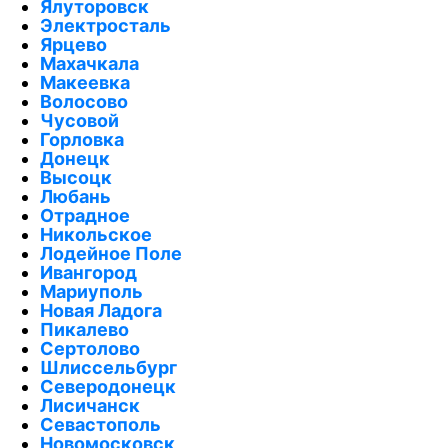
Ялуторовск
Электросталь
Ярцево
Махачкала
Макеевка
Волосово
Чусовой
Горловка
Донецк
Высоцк
Любань
Отрадное
Никольское
Лодейное Поле
Ивангород
Мариуполь
Новая Ладога
Пикалево
Сертолово
Шлиссельбург
Северодонецк
Лисичанск
Севастополь
Новомосковск