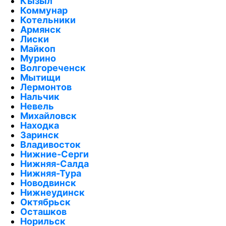
Кызыл
Коммунар
Котельники
Армянск
Лиски
Майкоп
Мурино
Волгореченск
Мытищи
Лермонтов
Нальчик
Невель
Михайловск
Находка
Заринск
Владивосток
Нижние-Серги
Нижняя-Салда
Нижняя-Тура
Новодвинск
Нижнеудинск
Октябрьск
Осташков
Норильск