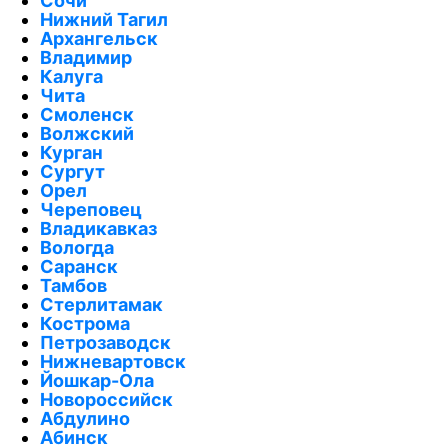
Сочи
Нижний Тагил
Архангельск
Владимир
Калуга
Чита
Смоленск
Волжский
Курган
Сургут
Орел
Череповец
Владикавказ
Вологда
Саранск
Тамбов
Стерлитамак
Кострома
Петрозаводск
Нижневартовск
Йошкар-Ола
Новороссийск
Абдулино
Абинск