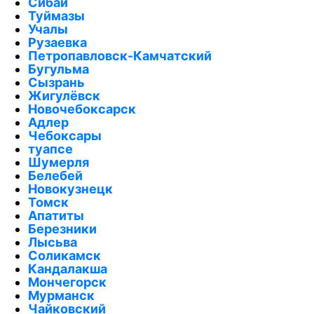
Сибай
Туймазы
Учалы
Рузаевка
Петропавловск-Камчатский
Бугульма
Сызрань
Жигулёвск
Новочебоксарск
Адлер
Чебоксары
туапсе
Шумерля
Белебей
Новокузнецк
Томск
Апатиты
Березники
Лысьва
Соликамск
Кандалакша
Мончегорск
Мурманск
Чайковский