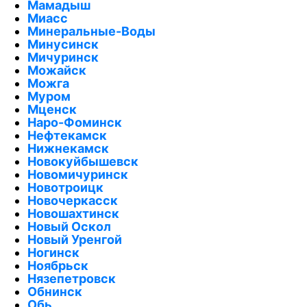
Мамадыш
Миасс
Минеральные-Воды
Минусинск
Мичуринск
Можайск
Можга
Муром
Мценск
Наро-Фоминск
Нефтекамск
Нижнекамск
Новокуйбышевск
Новомичуринск
Новотроицк
Новочеркасск
Новошахтинск
Новый Оскол
Новый Уренгой
Ногинск
Ноябрьск
Нязепетровск
Обнинск
Обь