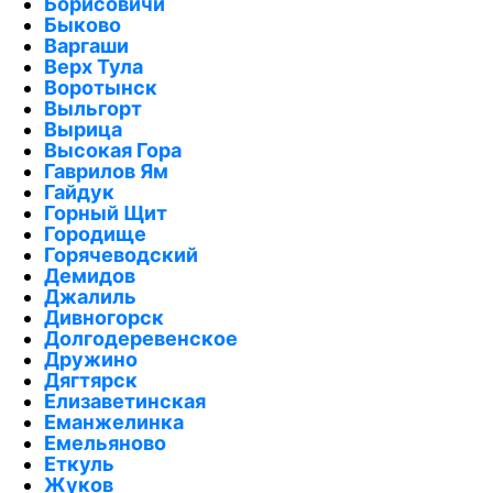
Борисовичи
Быково
Варгаши
Верх Тула
Воротынск
Выльгорт
Вырица
Высокая Гора
Гаврилов Ям
Гайдук
Горный Щит
Городище
Горячеводский
Демидов
Джалиль
Дивногорск
Долгодеревенское
Дружино
Дягтярск
Елизаветинская
Еманжелинка
Емельяново
Еткуль
Жуков