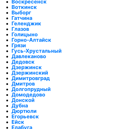
Воскресенск
Воткинск
Выборг
Гатчина
Геленджик
Глазов
Голицыно
Горно-Алтайск
Грязи
Гусь-Хрустальный
Давлеканово
Дедовск
Дзержинск
Дзержинский
Димитровград
Дмитров
Долгопрудный
Домодедово
Донской
Дубна
Дюртюли
Егорьевск
Ейск
Елабуга