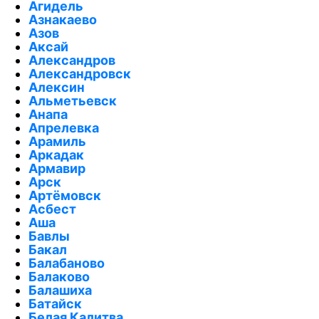
Агидель
Азнакаево
Азов
Аксай
Александров
Александровск
Алексин
Альметьевск
Анапа
Апрелевка
Арамиль
Аркадак
Армавир
Арск
Артёмовск
Асбест
Аша
Бавлы
Бакал
Балабаново
Балаково
Балашиха
Батайск
Белая Калитва