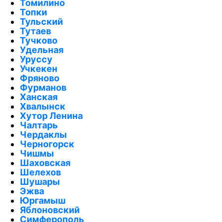
Томилино
Топки
Тульский
Тутаев
Тучково
Удельная
Уруссу
Учкекен
Фряново
Фурманов
Ханская
Хвалынск
Хутор Ленина
Чалтарь
Чердаклы
Черногорск
Чишмы
Шаховская
Шелехов
Шушары
Эжва
Юргамыш
Яблоновский
Симферополь