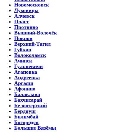
Новомосковск
Луховицы
Алчевск
Пласт
Протвино
Вышний-Волочёк
Покров
Верхний-Тагил
Губкин
Волоколамск
Ачинск
Гулькевичи
Агаповка
Андреевка
Аргаяш
Афонино
Балаклава
Бахчисарай
Белоозёрский
Бердяуш
Билимбай
Богородск
Большие Вязёмы