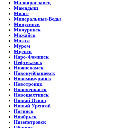
Малоярославец
Мамадыш
Миасс
Минеральные-Воды
Минусинск
Мичуринск
Можайск
Можга
Муром
Мценск
Наро-Фоминск
Нефтекамск
Нижнекамск
Новокуйбышевск
Новомичуринск
Новотроицк
Новочеркасск
Новошахтинск
Новый Оскол
Новый Уренгой
Ногинск
Ноябрьск
Нязепетровск
Обнинск