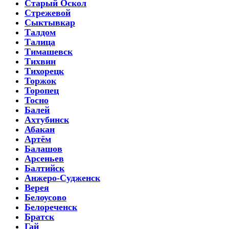
Старый Оскол
Стрежевой
Сыктывкар
Талдом
Талица
Тимашевск
Тихвин
Тихорецк
Торжок
Торопец
Тосно
Балей
Ахтубинск
Абакан
Артём
Балашов
Арсеньев
Балтийск
Анжеро-Судженск
Верея
Белоусово
Белореченск
Братск
Гай