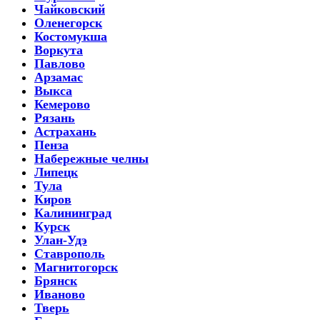
Чайковский
Оленегорск
Костомукша
Воркута
Павлово
Арзамас
Выкса
Кемерово
Рязань
Астрахань
Пенза
Набережные челны
Липецк
Тула
Киров
Калининград
Курск
Улан-Удэ
Ставрополь
Магнитогорск
Брянск
Иваново
Тверь