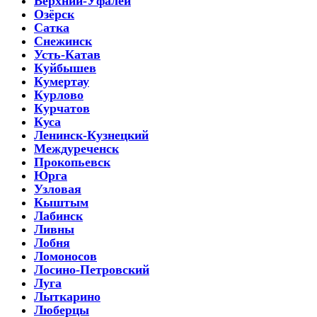
Верхний-Уфалей
Озёрск
Сатка
Снежинск
Усть-Катав
Куйбышев
Кумертау
Курлово
Курчатов
Куса
Ленинск-Кузнецкий
Междуреченск
Прокопьевск
Юрга
Узловая
Кыштым
Лабинск
Ливны
Лобня
Ломоносов
Лосино-Петровский
Луга
Лыткарино
Люберцы