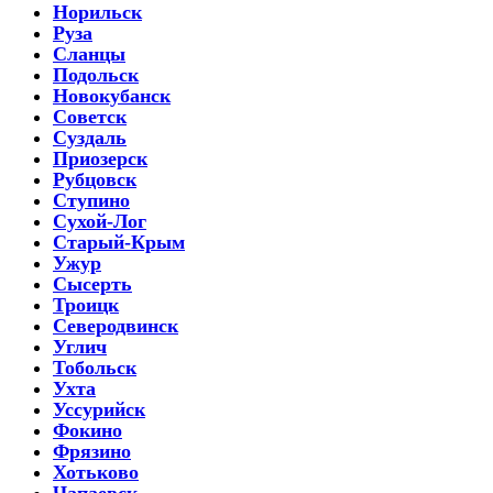
Норильск
Руза
Сланцы
Подольск
Новокубанск
Советск
Суздаль
Приозерск
Рубцовск
Ступино
Сухой-Лог
Старый-Крым
Ужур
Сысерть
Троицк
Северодвинск
Углич
Тобольск
Ухта
Уссурийск
Фокино
Фрязино
Хотьково
Чапаевск