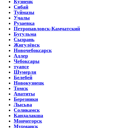
Кузнецк
Сибай
Туймазы
Учалы
Рузаевка
Петропавловск-Камчатский
Бугульма
Сызрань
Жигулёвск
Новочебоксарск
Адлер
Чебоксары
туапсе
Шумерля
Белебей
Новокузнецк
Томск
Апатиты
Березники
Лысьва
Соликамск
Кандалакша
Мончегорск
Мурманск