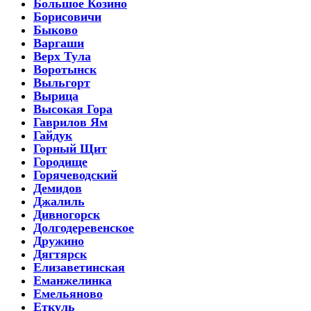
Большое Козино
Борисовичи
Быково
Варгаши
Верх Тула
Воротынск
Выльгорт
Вырица
Высокая Гора
Гаврилов Ям
Гайдук
Горный Щит
Городище
Горячеводский
Демидов
Джалиль
Дивногорск
Долгодеревенское
Дружино
Дягтярск
Елизаветинская
Еманжелинка
Емельяново
Еткуль