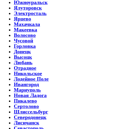
Южноуральск
Ялуторовск
Электросталь
Ярцево
Махачкала
Макеевка
Волосово
Чусовой
Горловка
Донецк
Высоцк
Любань
Отрадное
Никольское
Лодейное Поле
Ивангород
Мариуполь
Новая Ладога
Пикалево
Сертолово
Шлиссельбург
Северодонецк
Лисичанск
Севастополь