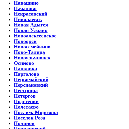
Навашино
Началово
Некрасовский
Николаевск
Новая Адыгея
Новая Усмань
Новоалексеевское
Новоорск
Новосемейкино
Ново-Талица
Новоульяновск
Осиново
Панковка
Парголово
Первомайский
Персиановкий
Пестрицы
Петергов
Подстепки
Полетаево
Пос. им. Морозова
Поселок Роза
Починок
Правдинский