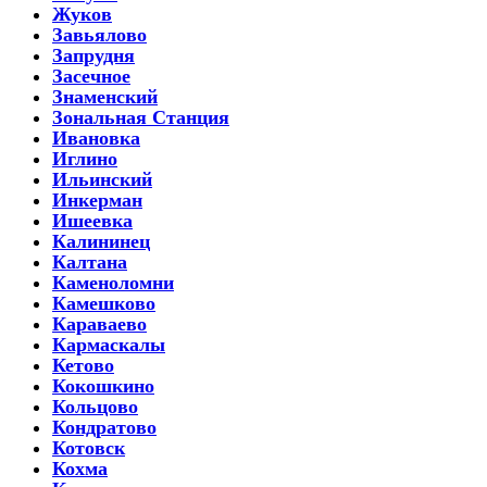
Жуков
Завьялово
Запрудня
Засечное
Знаменский
Зональная Станция
Ивановка
Иглино
Ильинский
Инкерман
Ишеевка
Калининец
Калтана
Каменоломни
Камешково
Караваево
Кармаскалы
Кетово
Кокошкино
Кольцово
Кондратово
Котовск
Кохма