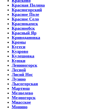
Красково
Красная Поляна
Красногорский
Красное Поле
Красное Село
Краснокамск
Краснообск
Красный Яр
Криводановка
Кромы
Кугеси
Кудрово
Кулешовка
Куюки
Лениногорск
Лесной
Лисий Нос
Лузино
Лысогорская
Мартюш
Медведево
Медногорск
Миасское
Монино