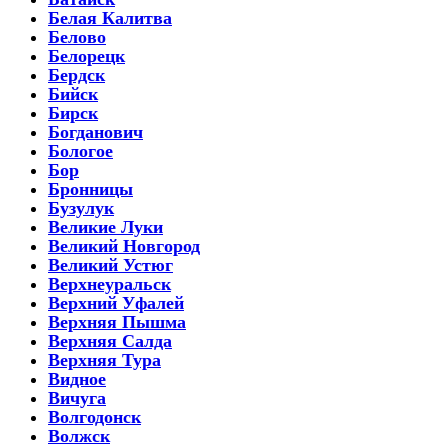
Белая Калитва
Белово
Белорецк
Бердск
Бийск
Бирск
Богданович
Бологое
Бор
Бронницы
Бузулук
Великие Луки
Великий Новгород
Великий Устюг
Верхнеуральск
Верхний Уфалей
Верхняя Пышма
Верхняя Салда
Верхняя Тура
Видное
Вичуга
Волгодонск
Волжск