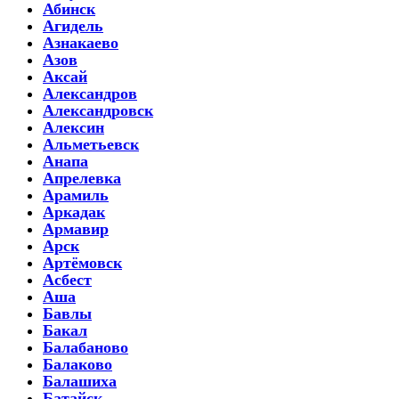
Абинск
Агидель
Азнакаево
Азов
Аксай
Александров
Александровск
Алексин
Альметьевск
Анапа
Апрелевка
Арамиль
Аркадак
Армавир
Арск
Артёмовск
Асбест
Аша
Бавлы
Бакал
Балабаново
Балаково
Балашиха
Батайск