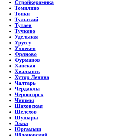
Стройкерамика
Томилино
Топки
Тульский
Тутаев
Тучково
Удельная
Уруссу
Учкекен
Фряново
Фурманов
Ханская
Хвалынск
Хутор Ленина
Чалтарь
Чердаклы
Черногорск
Чишмы
Шаховская
Шелехов
Шушары
Эжва
Юргамыш
Яблоновский