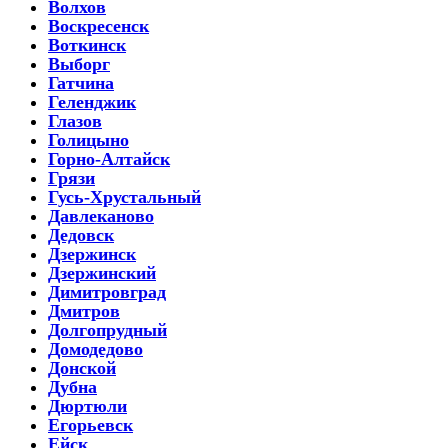
Волхов
Воскресенск
Воткинск
Выборг
Гатчина
Геленджик
Глазов
Голицыно
Горно-Алтайск
Грязи
Гусь-Хрустальный
Давлеканово
Дедовск
Дзержинск
Дзержинский
Димитровград
Дмитров
Долгопрудный
Домодедово
Донской
Дубна
Дюртюли
Егорьевск
Ейск