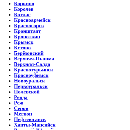
Коркино
Королев
Котлас
Красноармейск
Красногорск
Кронштадт
Кропоткин
Крымск
Кстово
Берёзовский
Верхняя-Пышма
Верхняя-Салда
Краснотурьинск
Красноуфимск
Новоуральск
Первоуральск
Полевской
Ревда
Реж
Серов
Мегион
Нефтеюганск
Ханты-Мансийск