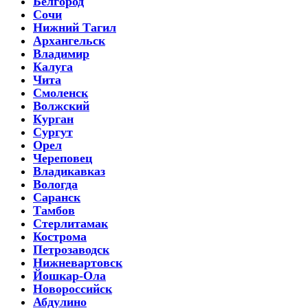
Белгород
Сочи
Нижний Тагил
Архангельск
Владимир
Калуга
Чита
Смоленск
Волжский
Курган
Сургут
Орел
Череповец
Владикавказ
Вологда
Саранск
Тамбов
Стерлитамак
Кострома
Петрозаводск
Нижневартовск
Йошкар-Ола
Новороссийск
Абдулино