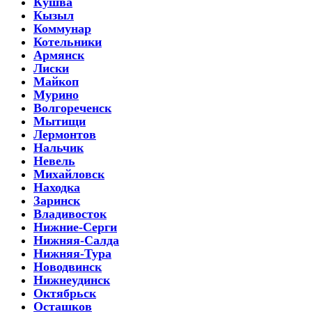
Кушва
Кызыл
Коммунар
Котельники
Армянск
Лиски
Майкоп
Мурино
Волгореченск
Мытищи
Лермонтов
Нальчик
Невель
Михайловск
Находка
Заринск
Владивосток
Нижние-Серги
Нижняя-Салда
Нижняя-Тура
Новодвинск
Нижнеудинск
Октябрьск
Осташков