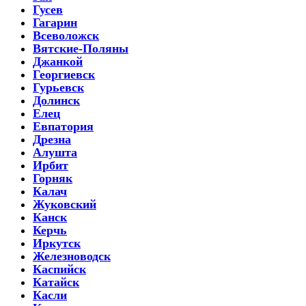
Гусев
Гагарин
Всеволожск
Вятские-Поляны
Джанкой
Георгиевск
Гурьевск
Долинск
Елец
Евпатория
Дрезна
Алушта
Ирбит
Горняк
Калач
Жуковский
Канск
Керчь
Иркутск
Железноводск
Каспийск
Катайск
Касли