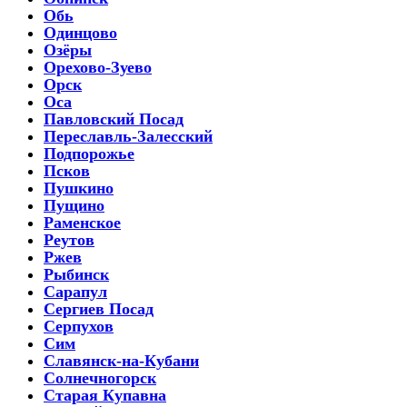
Обь
Одинцово
Озёры
Орехово-Зуево
Орск
Оса
Павловский Посад
Переславль-Залесский
Подпорожье
Псков
Пушкино
Пущино
Раменское
Реутов
Ржев
Рыбинск
Сарапул
Сергиев Посад
Серпухов
Сим
Славянск-на-Кубани
Солнечногорск
Старая Купавна