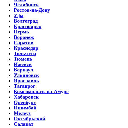
Челябинск
Ростов-на-Дону
Уфа
Волгоград
Красноярск
Пермь
Воронеж
Саратов
Краснодар
Тольятти
Тюмень
Ижевск
Барнаул
Ульяновск
Ярославль
Таганрог
Комсомольск-на-Амуре
Хабаровск
Оренбург
Ишимбай
Мелеуз
Октябрьский
Салават