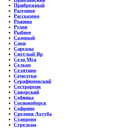
Прибрежный
Разумное
Рассказово
Рощино
Рудня
Рыбное
Садовый
Саки
Саргазы
Светлый Яр
Село Мга
Сельцо
Селятино
Семелуки
Серафимовский
Сестрорецк
Сиверский
Собинка
Сосновоборск
Софрино
Средняя Ахтуба
Ставрово
Стрельна