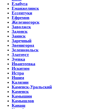
Елабуга
Еманжелинск
Ессентуки
Ефремов
Железногорск
Заволжск
Задонск
Заинск
Заречный
Звенигород
Зеленодольск
Златоуст
Зуевка
Ивантеевка
Искитим
Истра
Ишим
Калязин
Каменск-Уральский
Каменск
Камышин
Камышлов
Канаш