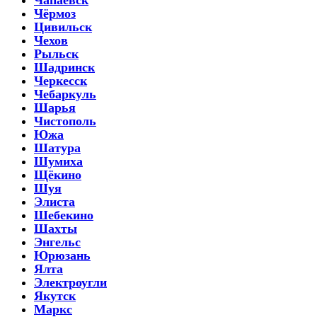
Чёрмоз
Цивильск
Чехов
Рыльск
Шадринск
Черкесск
Чебаркуль
Шарья
Чистополь
Южа
Шатура
Шумиха
Щёкино
Шуя
Элиста
Шебекино
Шахты
Энгельс
Юрюзань
Ялта
Электроугли
Якутск
Маркс