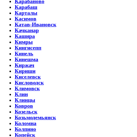
Карабаново
Карабаш
Карталы
Касимов
Катав-Ивановск
Качканар
Кашира
Кимры
Кингисепп
Кинель
Кинешма
Киржач
Кириши
Киселевск
Кисловодск
Климовск
Клин
Клинцы
Ковров
Козельск
Козьмодемьянск
Коломна
Колпино
Копейск