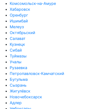
Комсомольск-на-Амуре
Хабаровск
Оренбург
Ишимбай
Мелеуз
Октябрьский
Салават
Кузнецк
Сибай
Туймазы
Учалы
Рузаевка
Петропавловск-Камчатский
Бугульма
Сызрань
Жигулёвск
Новочебоксарск
Адлер
Чебоксары