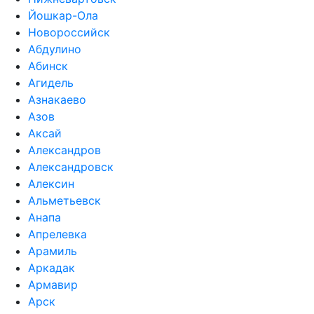
Йошкар-Ола
Новороссийск
Абдулино
Абинск
Агидель
Азнакаево
Азов
Аксай
Александров
Александровск
Алексин
Альметьевск
Анапа
Апрелевка
Арамиль
Аркадак
Армавир
Арск