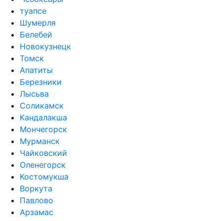
туапсе
Шумерля
Белебей
Новокузнецк
Томск
Апатиты
Березники
Лысьва
Соликамск
Кандалакша
Мончегорск
Мурманск
Чайковский
Оленегорск
Костомукша
Воркута
Павлово
Арзамас