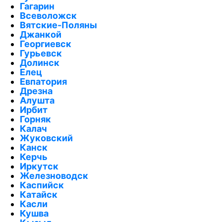
Гагарин
Всеволожск
Вятские-Поляны
Джанкой
Георгиевск
Гурьевск
Долинск
Елец
Евпатория
Дрезна
Алушта
Ирбит
Горняк
Калач
Жуковский
Канск
Керчь
Иркутск
Железноводск
Каспийск
Катайск
Касли
Кушва