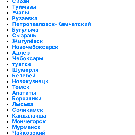
Сибай
Туймазы
Учалы
Рузаевка
Петропавловск-Камчатский
Бугульма
Сызрань
Жигулёвск
Новочебоксарск
Адлер
Чебоксары
туапсе
Шумерля
Белебей
Новокузнецк
Томск
Апатиты
Березники
Лысьва
Соликамск
Кандалакша
Мончегорск
Мурманск
Чайковский