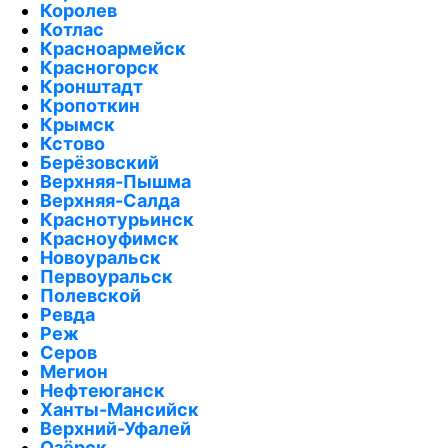
Королев
Котлас
Красноармейск
Красногорск
Кронштадт
Кропоткин
Крымск
Кстово
Берёзовский
Верхняя-Пышма
Верхняя-Салда
Краснотурьинск
Красноуфимск
Новоуральск
Первоуральск
Полевской
Ревда
Реж
Серов
Мегион
Нефтеюганск
Ханты-Мансийск
Верхний-Уфалей
Озёрск