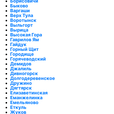
Борисовичи
Быково
Варгаши
Верх Тула
Воротынск
Выльгорт
Вырица
Высокая Гора
Гаврилов Ям
Гайдук
Горный Щит
Городище
Горячеводский
Демидов
Джалиль
Дивногорск
Долгодеревенское
Дружино
Дягтярск
Елизаветинская
Еманжелинка
Емельяново
Еткуль
Жуков