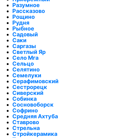
Разумное
Рассказово
Рощино
Рудня
Рыбное
Садовый
Саки
Саргазы
Светлый Яр
Село Мга
Сельцо
Селятино
Семелуки
Серафимовский
Сестрорецк
Сиверский
Собинка
Сосновоборск
Софрино
Средняя Ахтуба
Ставрово
Стрельна
Стройкерамика