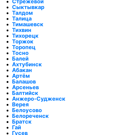
Стрежевой
Сыктывкар
Талдом
Талица
Тимашевск
Тихвин
Тихорецк
Торжок
Торопец
Тосно
Балей
Ахтубинск
Абакан
Артём
Балашов
Арсеньев
Балтийск
Анжеро-Судженск
Верея
Белоусово
Белореченск
Братск
Гай
Гусев