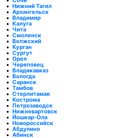
Сочи
Нижний Тагил
Архангельск
Владимир
Калуга
Чита
Смоленск
Волжский
Курган
Сургут
Орел
Череповец
Владикавказ
Вологда
Саранск
Тамбов
Стерлитамак
Кострома
Петрозаводск
Нижневартовск
Йошкар-Ола
Новороссийск
Абдулино
Абинск