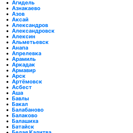
Агидель
Азнакаево
Азов
Аксай
Александров
Александровск
Алексин
Альметьевск
Анапа
Апрелевка
Арамиль
Аркадак
Армавир
Арск
Артёмовск
Асбест
Аша
Бавлы
Бакал
Балабаново
Балаково
Балашиха
Батайск
Белая Калитва