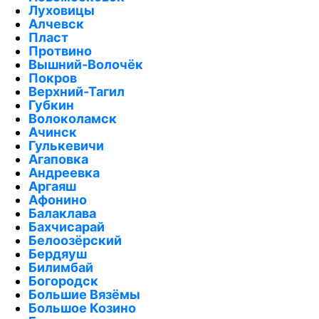
Луховицы
Алчевск
Пласт
Протвино
Вышний-Волочёк
Покров
Верхний-Тагил
Губкин
Волоколамск
Ачинск
Гулькевичи
Агаповка
Андреевка
Аргаяш
Афонино
Балаклава
Бахчисарай
Белоозёрский
Бердяуш
Билимбай
Богородск
Большие Вязёмы
Большое Козино