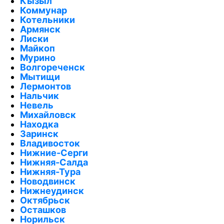
Кызыл
Коммунар
Котельники
Армянск
Лиски
Майкоп
Мурино
Волгореченск
Мытищи
Лермонтов
Нальчик
Невель
Михайловск
Находка
Заринск
Владивосток
Нижние-Серги
Нижняя-Салда
Нижняя-Тура
Новодвинск
Нижнеудинск
Октябрьск
Осташков
Норильск