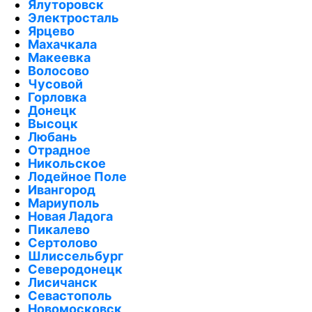
Ялуторовск
Электросталь
Ярцево
Махачкала
Макеевка
Волосово
Чусовой
Горловка
Донецк
Высоцк
Любань
Отрадное
Никольское
Лодейное Поле
Ивангород
Мариуполь
Новая Ладога
Пикалево
Сертолово
Шлиссельбург
Северодонецк
Лисичанск
Севастополь
Новомосковск