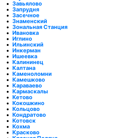
Завьялово
Запрудня
Засечное
Знаменский
Зональная Станция
Ивановка
Иглино
Ильинский
Инкерман
Ишеевка
Калининец
Калтана
Каменоломни
Камешково
Караваево
Кармаскалы
Кетово
Кокошкино
Кольцово
Кондратово
Котовск
Кохма
Красково