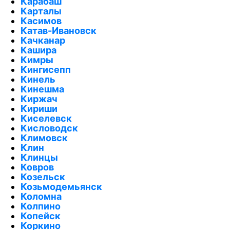
Карабаш
Карталы
Касимов
Катав-Ивановск
Качканар
Кашира
Кимры
Кингисепп
Кинель
Кинешма
Киржач
Кириши
Киселевск
Кисловодск
Климовск
Клин
Клинцы
Ковров
Козельск
Козьмодемьянск
Коломна
Колпино
Копейск
Коркино