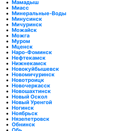
Мамадыш
Миасс
Минеральные-Воды
Минусинск
Мичуринск
Можайск
Можга
Муром
Мценск
Наро-Фоминск
Нефтекамск
Нижнекамск
Новокуйбышевск
Новомичуринск
Новотроицк
Новочеркасск
Новошахтинск
Новый Оскол
Новый Уренгой
Ногинск
Ноябрьск
Нязепетровск
Обнинск
Обь