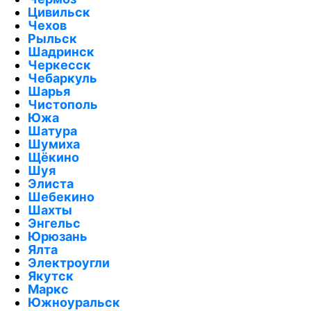
Цивильск
Чехов
Рыльск
Шадринск
Черкесск
Чебаркуль
Шарья
Чистополь
Южа
Шатура
Шумиха
Щёкино
Шуя
Элиста
Шебекино
Шахты
Энгельс
Юрюзань
Ялта
Электроугли
Якутск
Маркс
Южноуральск