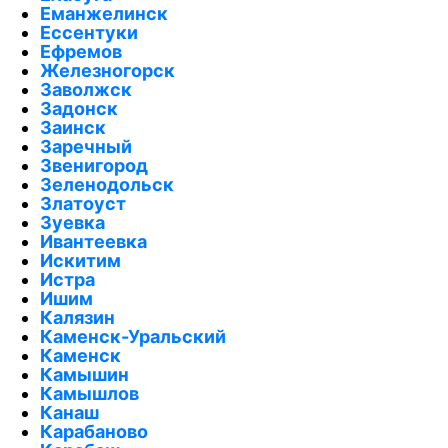
Еманжелинск
Ессентуки
Ефремов
Железногорск
Заволжск
Задонск
Заинск
Заречный
Звенигород
Зеленодольск
Златоуст
Зуевка
Ивантеевка
Искитим
Истра
Ишим
Калязин
Каменск-Уральский
Каменск
Камышин
Камышлов
Канаш
Карабаново