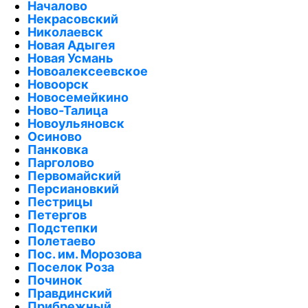
Началово
Некрасовский
Николаевск
Новая Адыгея
Новая Усмань
Новоалексеевское
Новоорск
Новосемейкино
Ново-Талица
Новоульяновск
Осиново
Панковка
Парголово
Первомайский
Персиановкий
Пестрицы
Петергов
Подстепки
Полетаево
Пос. им. Морозова
Поселок Роза
Починок
Правдинский
Прибрежный