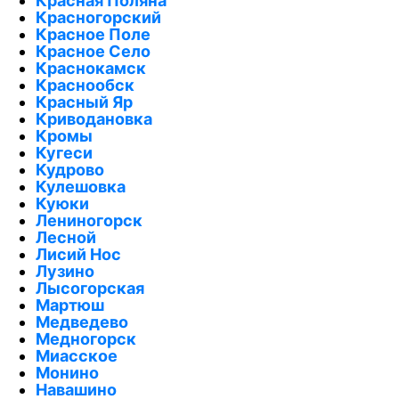
Красная Поляна
Красногорский
Красное Поле
Красное Село
Краснокамск
Краснообск
Красный Яр
Криводановка
Кромы
Кугеси
Кудрово
Кулешовка
Куюки
Лениногорск
Лесной
Лисий Нос
Лузино
Лысогорская
Мартюш
Медведево
Медногорск
Миасское
Монино
Навашино