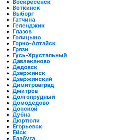
Воскресенск
Воткинск
Выборг
Гатчина
Геленджик
Глазов
Голицыно
Горно-Алтайск
Грязи
Гусь-Хрустальный
Давлеканово
Дедовск
Дзержинск
Дзержинский
Димитровград
Дмитров
Долгопрудный
Домодедово
Донской
Дубна
Дюртюли
Егорьевск
Ейск
Елабуга