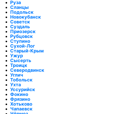
Руза
Сланцы
Подольск
Новокубанск
Советск
Суздаль
Приозерск
Рубцовск
Ступино
Сухой-Лог
Старый-Крым
Ужур
Сысерть
Троицк
Северодвинск
Углич
Тобольск
Ухта
Уссурийск
Фокино
Фрязино
Хотьково
Чапаевск
Чёрмоз