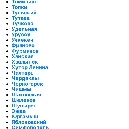
Томилино
Топки
Тульский
Тутаев
Тучково
Удельная
Уруссу
Учкекен
Фряново
Фурманов
Ханская
Хвалынск
Хутор Ленина
Чалтарь
Чердаклы
Черногорск
Чишмы
Шаховская
Шелехов
Шушары
Эжва
Юргамыш
Яблоновский
Симферополь