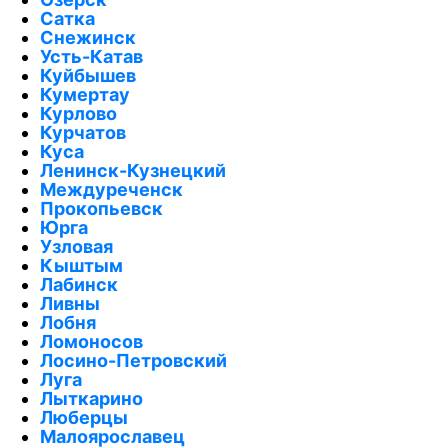
Сатка
Снежинск
Усть-Катав
Куйбышев
Кумертау
Курлово
Курчатов
Куса
Ленинск-Кузнецкий
Междуреченск
Прокопьевск
Юрга
Узловая
Кыштым
Лабинск
Ливны
Лобня
Ломоносов
Лосино-Петровский
Луга
Лыткарино
Люберцы
Малоярославец