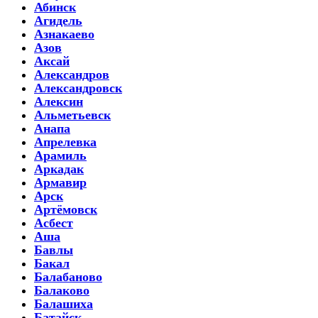
Абинск
Агидель
Азнакаево
Азов
Аксай
Александров
Александровск
Алексин
Альметьевск
Анапа
Апрелевка
Арамиль
Аркадак
Армавир
Арск
Артёмовск
Асбест
Аша
Бавлы
Бакал
Балабаново
Балаково
Балашиха
Батайск