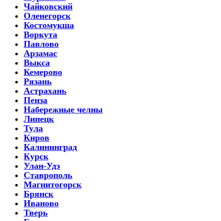
Чайковский
Оленегорск
Костомукша
Воркута
Павлово
Арзамас
Выкса
Кемерово
Рязань
Астрахань
Пенза
Набережные челны
Липецк
Тула
Киров
Калининград
Курск
Улан-Удэ
Ставрополь
Магнитогорск
Брянск
Иваново
Тверь