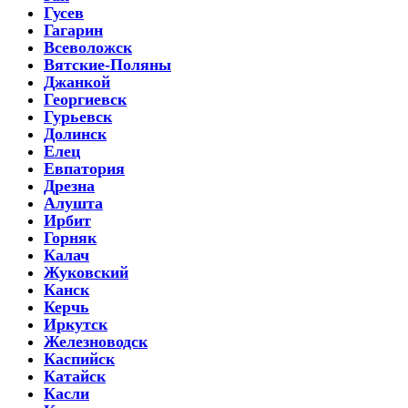
Гусев
Гагарин
Всеволожск
Вятские-Поляны
Джанкой
Георгиевск
Гурьевск
Долинск
Елец
Евпатория
Дрезна
Алушта
Ирбит
Горняк
Калач
Жуковский
Канск
Керчь
Иркутск
Железноводск
Каспийск
Катайск
Касли