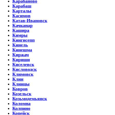
Карабаново
Карабаш
Карталы
Касимов
Катав-Ивановск
Качканар
Кашира
Кимры
Кингисепп
Кинель
Кинешма
Киржач
Кириши
Киселевск
Кисловодск
Климовск
Клин
Клинцы
Ковров
Козельск
Козьмодемьянск
Коломна
Колпино
Копейск