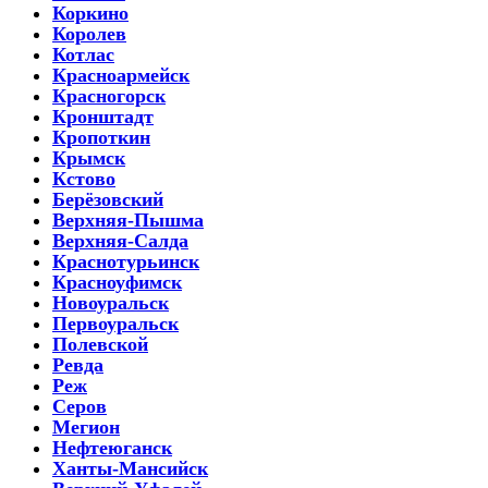
Коркино
Королев
Котлас
Красноармейск
Красногорск
Кронштадт
Кропоткин
Крымск
Кстово
Берёзовский
Верхняя-Пышма
Верхняя-Салда
Краснотурьинск
Красноуфимск
Новоуральск
Первоуральск
Полевской
Ревда
Реж
Серов
Мегион
Нефтеюганск
Ханты-Мансийск