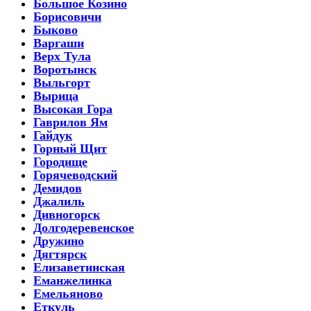
Большое Козино
Борисовичи
Быково
Варгаши
Верх Тула
Воротынск
Выльгорт
Вырица
Высокая Гора
Гаврилов Ям
Гайдук
Горный Щит
Городище
Горячеводский
Демидов
Джалиль
Дивногорск
Долгодеревенское
Дружино
Дягтярск
Елизаветинская
Еманжелинка
Емельяново
Еткуль