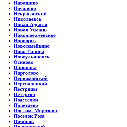
Навашино
Началово
Некрасовский
Николаевск
Новая Адыгея
Новая Усмань
Новоалексеевское
Новоорск
Новосемейкино
Ново-Талица
Новоульяновск
Осиново
Панковка
Парголово
Первомайский
Персиановкий
Пестрицы
Петергов
Подстепки
Полетаево
Пос. им. Морозова
Поселок Роза
Починок
Правдинский