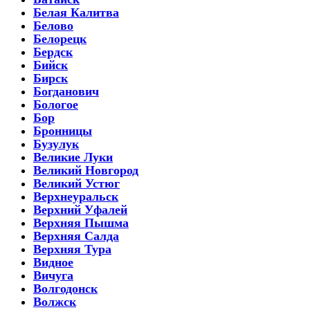
Белая Калитва
Белово
Белорецк
Бердск
Бийск
Бирск
Богданович
Бологое
Бор
Бронницы
Бузулук
Великие Луки
Великий Новгород
Великий Устюг
Верхнеуральск
Верхний Уфалей
Верхняя Пышма
Верхняя Салда
Верхняя Тура
Видное
Вичуга
Волгодонск
Волжск