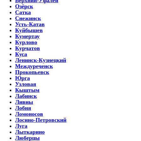
Верхний-Уфалей
Озёрск
Сатка
Снежинск
Усть-Катав
Куйбышев
Кумертау
Курлово
Курчатов
Куса
Ленинск-Кузнецкий
Междуреченск
Прокопьевск
Юрга
Узловая
Кыштым
Лабинск
Ливны
Лобня
Ломоносов
Лосино-Петровский
Луга
Лыткарино
Люберцы