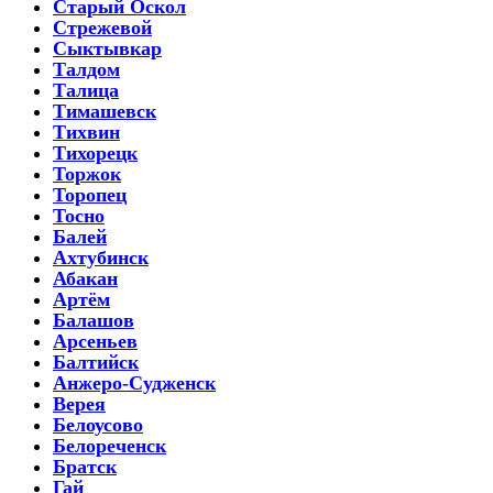
Старый Оскол
Стрежевой
Сыктывкар
Талдом
Талица
Тимашевск
Тихвин
Тихорецк
Торжок
Торопец
Тосно
Балей
Ахтубинск
Абакан
Артём
Балашов
Арсеньев
Балтийск
Анжеро-Судженск
Верея
Белоусово
Белореченск
Братск
Гай