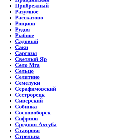
Прибрежный
Разумное
Рассказово
Рощино
Рудня
Рыбное
Садовый
Саки
Саргазы
Светлый Яр
Село Мга
Сельцо
Селятино
Семелуки
Серафимовский
Сестрорецк
Сиверский
Собинка
Сосновоборск
Софрино
Средняя Ахтуба
Ставрово
Стрельна