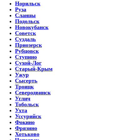
Норильск
Руза
Сланцы
Подольск
Новокубанск
Советск
Суздаль
Приозерск
Рубцовск
Ступино
Сухой-Лог
Старый-Крым
Ужур
Сысерть
Троицк
Северодвинск
Углич
Тобольск
Ухта
Уссурийск
Фокино
Фрязино
Хотьково
Чапаевск