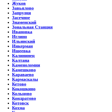
Жуков
Завьялово
Запрудня
Засечное
Знаменский
Зональная Станция
Ивановка
Иглино
Ильинский
Инкерман
Ишеевка
Калининец
Калтана
Каменоломни
Камешково
Караваево
Кармаскалы
Кетово
Кокошкино
Кольцово
Кондратово
Котовск
Кохма