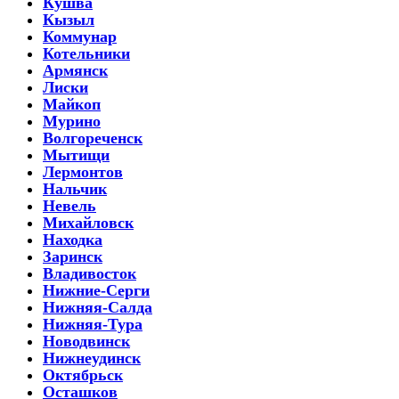
Кушва
Кызыл
Коммунар
Котельники
Армянск
Лиски
Майкоп
Мурино
Волгореченск
Мытищи
Лермонтов
Нальчик
Невель
Михайловск
Находка
Заринск
Владивосток
Нижние-Серги
Нижняя-Салда
Нижняя-Тура
Новодвинск
Нижнеудинск
Октябрьск
Осташков