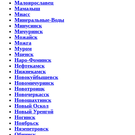
Малоярославец
Мамадыш
Миасс
Минеральные-Воды
Минусинск
Мичуринск
Можайск
Можга
Муром
Мценск
Наро-Фоминск
Нефтекамск
Нижнекамск
Новокуйбышевск
Новомичуринск
Новотроицк
Новочеркасск
Новошахтинск
Новый Оскол
Новый Уренгой
Ногинск
Ноябрьск
Нязепетровск
Обнинск