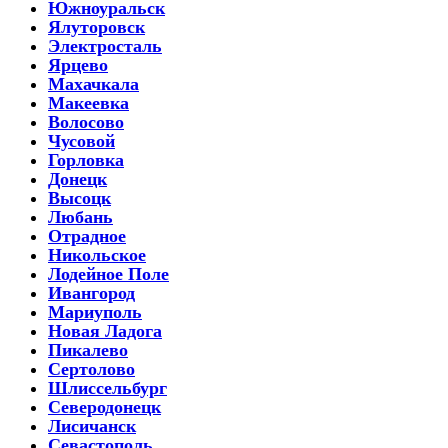
Южноуральск
Ялуторовск
Электросталь
Ярцево
Махачкала
Макеевка
Волосово
Чусовой
Горловка
Донецк
Высоцк
Любань
Отрадное
Никольское
Лодейное Поле
Ивангород
Мариуполь
Новая Ладога
Пикалево
Сертолово
Шлиссельбург
Северодонецк
Лисичанск
Севастополь