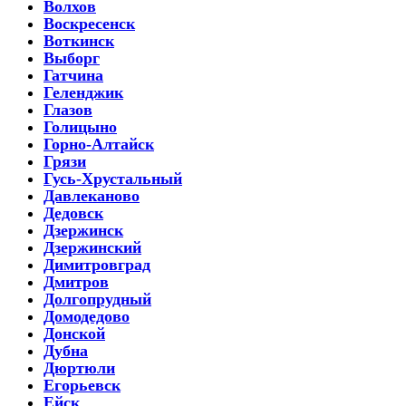
Волхов
Воскресенск
Воткинск
Выборг
Гатчина
Геленджик
Глазов
Голицыно
Горно-Алтайск
Грязи
Гусь-Хрустальный
Давлеканово
Дедовск
Дзержинск
Дзержинский
Димитровград
Дмитров
Долгопрудный
Домодедово
Донской
Дубна
Дюртюли
Егорьевск
Ейск