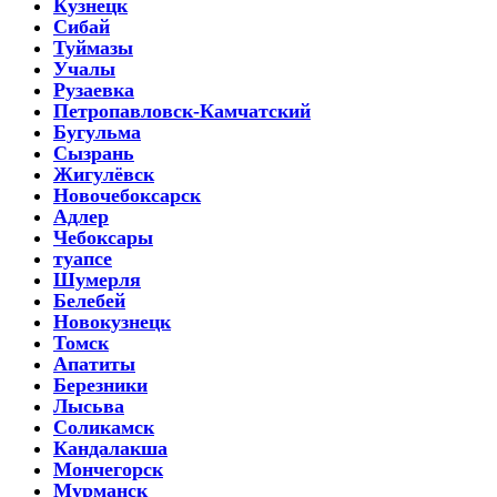
Кузнецк
Сибай
Туймазы
Учалы
Рузаевка
Петропавловск-Камчатский
Бугульма
Сызрань
Жигулёвск
Новочебоксарск
Адлер
Чебоксары
туапсе
Шумерля
Белебей
Новокузнецк
Томск
Апатиты
Березники
Лысьва
Соликамск
Кандалакша
Мончегорск
Мурманск