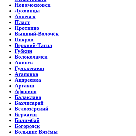
Новомосковск
Луховицы
Алчевск
Пласт
Протвино
Вышний-Волочёк
Покров
Верхний-Тагил
Губкин
Волоколамск
Ачинск
Гулькевичи
Агаповка
Андреевка
Аргаяш
Афонино
Балаклава
Бахчисарай
Белоозёрский
Бердяуш
Билимбай
Богородск
Большие Вязёмы