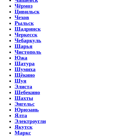
Чёрмоз
Цивильск
Чехов
Рыльск
Шадринск
Черкесск
Чебаркуль
Шарья
Чистополь
Южа
Шатура
Шумиха
Щёкино
Шуя
Элиста
Шебекино
Шахты
Энгельс
Юрюзань
Ялта
Электроугли
Якутск
Маркс