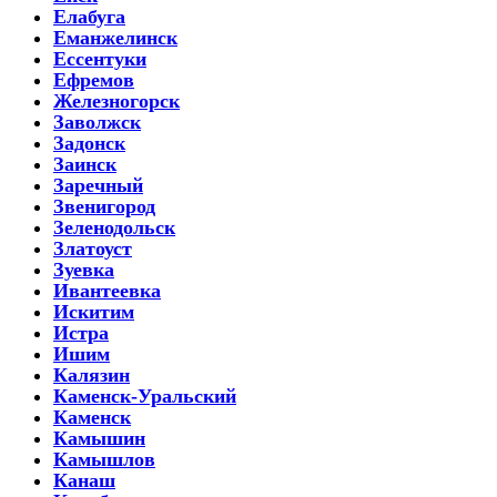
Елабуга
Еманжелинск
Ессентуки
Ефремов
Железногорск
Заволжск
Задонск
Заинск
Заречный
Звенигород
Зеленодольск
Златоуст
Зуевка
Ивантеевка
Искитим
Истра
Ишим
Калязин
Каменск-Уральский
Каменск
Камышин
Камышлов
Канаш