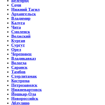
Белгород
Сочи
Нижний Тагил
Архангельск
Владимир
Калуга
Чита
Смоленск
Волжский
Курган
Сургут
Орел
Череповец
Владикавказ
Вологда
Саранск
Тамбов
Стерлитамак
Кострома
Петрозаводск
Нижневартовск
Йошкар-Ола
Новороссийск
Абдулино