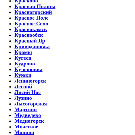
Красково
Красная Поляна
Красногорский
Красное Поле
Красное Село
Краснокамск
Краснообск
Красный Яр
Криводановка
Кромы
Кугеси
Кудрово
Кулешовка
Куюки
Лениногорск
Лесной
Лисий Нос
Лузино
Лысогорская
Мартюш
Медведево
Медногорск
Миасское
Монино