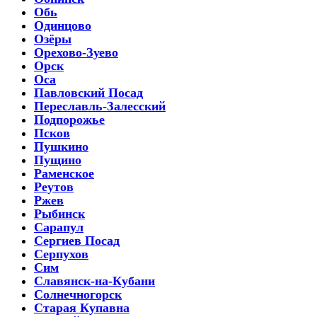
Обь
Одинцово
Озёры
Орехово-Зуево
Орск
Оса
Павловский Посад
Переславль-Залесский
Подпорожье
Псков
Пушкино
Пущино
Раменское
Реутов
Ржев
Рыбинск
Сарапул
Сергиев Посад
Серпухов
Сим
Славянск-на-Кубани
Солнечногорск
Старая Купавна