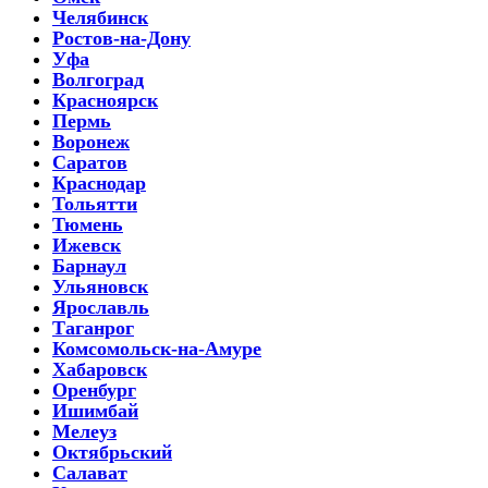
Челябинск
Ростов-на-Дону
Уфа
Волгоград
Красноярск
Пермь
Воронеж
Саратов
Краснодар
Тольятти
Тюмень
Ижевск
Барнаул
Ульяновск
Ярославль
Таганрог
Комсомольск-на-Амуре
Хабаровск
Оренбург
Ишимбай
Мелеуз
Октябрьский
Салават