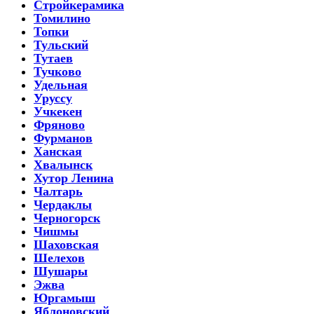
Стройкерамика
Томилино
Топки
Тульский
Тутаев
Тучково
Удельная
Уруссу
Учкекен
Фряново
Фурманов
Ханская
Хвалынск
Хутор Ленина
Чалтарь
Чердаклы
Черногорск
Чишмы
Шаховская
Шелехов
Шушары
Эжва
Юргамыш
Яблоновский