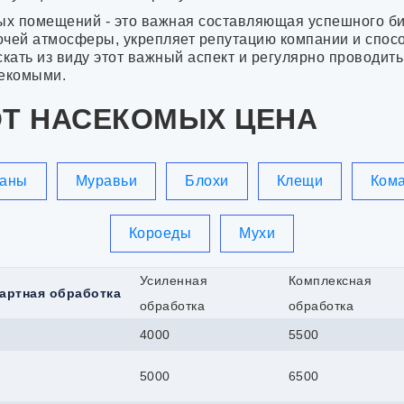
Горно-Алтайск
ых помещений - это важная составляющая успешного би
Грязи
Гусь-Хрусталь
очей атмосферы, укрепляет репутацию компании и спосо
Давлеканово
ускать из виду этот важный аспект и регулярно проводи
Дедовск
секомыми.
Дзержинск
Дзержинский
ОТ НАСЕКОМЫХ ЦЕНА
Димитровград
Дмитров
Долгопрудный
Домодедово
каны
Муравьи
Блохи
Клещи
Ком
Донской
Дубна
Дюртюли
Короеды
Мухи
Егорьевск
Ейск
Елабуга
Усиленная
Комплексная
артная обработка
Еманжелинск
обработка
обработка
Ессентуки
Ефремов
4000
5500
Железногорск
Заволжск
5000
6500
Задонск
Заинск