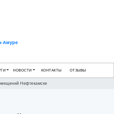
а-Амуре
УГИ
НОВОСТИ
КОНТАКТЫ
ОТЗЫВЫ
омещений Нефтекамске
-Камчатский