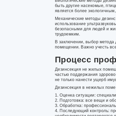
Биологические методы дезинс
быть другие насекомые, птиц
является более экологичным,
Механические методы дезинс
использование ультразвуковы
безопасными для людей и жив
трудоемким.
В заключении, выбор метода 
помещении. Важно учесть вс
Процесс проф
Дезинсекция не жилых помещ
частью поддержания здоровой
не только нанести ущерб иму
Дезинсекция в нежилых помещ
1. Оценка ситуации: специал
2. Подготовка: все вещи и о
3. Обработка: профессионал
4. Последующий контроль: п
необходимости повторяется о