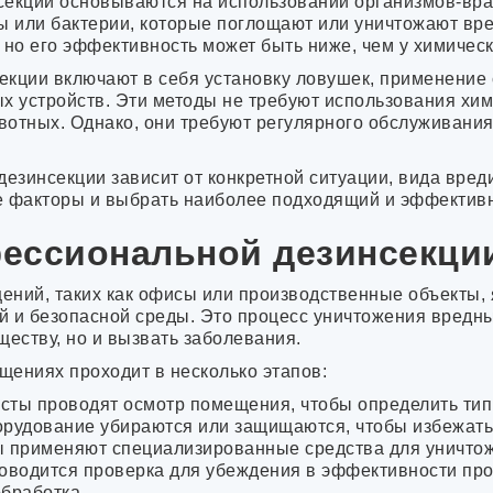
Волжский
екции основываются на использовании организмов-враг
Курган
ы или бактерии, которые поглощают или уничтожают вре
Сургут
 но его эффективность может быть ниже, чем у химическ
Орел
екции включают в себя установку ловушек, применение
Череповец
х устройств. Эти методы не требуют использования хи
Владикавказ
отных. Однако, они требуют регулярного обслуживания
Вологда
Саранск
Тамбов
дезинсекции зависит от конкретной ситуации, вида вред
Стерлитамак
е факторы и выбрать наиболее подходящий и эффектив
Кострома
Петрозаводск
ессиональной дезинсекци
Нижневартовск
Йошкар-Ола
Новороссийск
ений, таких как офисы или производственные объекты,
Абдулино
 и безопасной среды. Это процесс уничтожения вредны
Абинск
ществу, но и вызвать заболевания.
Агидель
ениях проходит в несколько этапов:
Азнакаево
Азов
исты проводят осмотр помещения, чтобы определить тип
Аксай
борудование убираются или защищаются, чтобы избежать
Александров
ы применяют специализированные средства для уничто
Александровск
роводится проверка для убеждения в эффективности про
Алексин
бработка.