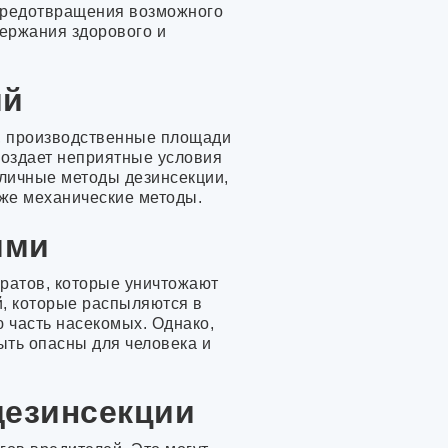
предотвращения возможного
держания здорового и
лны
ий
, производственные площади
 создает неприятные условия
зличные методы дезинсекции,
кже механические методы.
ями
ратов, которые уничтожают
й, которые распыляются в
 часть насекомых. Однако,
ыть опасны для человека и
дезинсекции