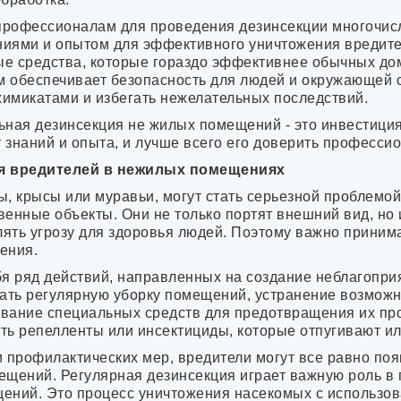
Альметьевск
Анапа
рофессионалам для проведения дезинсекции многочисл
Апрелевка
иями и опытом для эффективного уничтожения вредител
Арамиль
е средства, которые гораздо эффективнее обычных дом
Аркадак
 обеспечивает безопасность для людей и окружающей ср
Армавир
химикатами и избегать нежелательных последствий.
Арск
ная дезинсекция не жилых помещений - это инвестиция 
Артёмовск
т знаний и опыта, и лучше всего его доверить професси
Асбест
Аша
я вредителей в нежилых помещениях
Бавлы
Бакал
ны, крысы или муравьи, могут стать серьезной проблем
Балабаново
енные объекты. Они не только портят внешний вид, но 
Балаково
лять угрозу для здоровья людей. Поэтому важно прини
Балашиха
ения.
Батайск
я ряд действий, направленных на создание неблагопри
Белая Калитва
чать регулярную уборку помещений, устранение возможн
Белово
зование специальных средств для предотвращения их п
Белорецк
Бердск
ть репелленты или инсектициды, которые отпугивают ил
Бийск
 профилактических мер, вредители могут все равно поя
Бирск
ещений. Регулярная дезинсекция играет важную роль в
Богданович
ений. Это процесс уничтожения насекомых с использо
Бологое