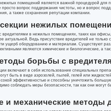
Рязань
 нежилых помещений является важной процедурой для 
Астрахань
е просто вопрос поддержания чистоты, но и вопрос под
Пенза
ния, а также сохранения репутации компании.
Набережные че
Липецк
секции нежилых помещен
Тула
Киров
с вредителями в нежилых помещениях, таких как офисы
Калининград
лее актуальной. Ведь присутствие вредителей не только
Курск
ести ущерб оборудованию и материалам. Существуют ра
Улан-Удэ
ективными являются химические и биологические, а та
Ставрополь
Магнитогорск
етоды борьбы с вредител
Брянск
Иваново
Тверь
ции включают в себя использование специальных препа
Белгород
огут быть в виде аэрозолей, пылей, гелей или жидкосте
Сочи
сокой эффективностью и способны уничтожить большую
Нижний Тагил
димо соблюдать меры безопасности, так как они могут б
Архангельск
Владимир
Калуга
е и механические методы 
Чита
Смоленск