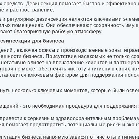
х средств. Дезинсекция помогает быстро и эффективно 
Бор
е и распространение.
Бронницы
Бузулук
а и регулярная дезинсекция являются ключевыми элем
Великие Луки
илых помещениях. Они обеспечивают сохранность имуще
Великий Новго
ивают благоприятную рабочую атмосферу.
Великий Устюг
Верхнеуральск
езинсекции для бизнеса
Верхний Уфале
ений , включая офисы и производственные зоны, играе
Верхняя Пышм
ешности бизнеса. Присутствие насекомых не только со
Верхняя Салда
 негативно влияет на впечатление клиентов и партнеров
Верхняя Тура
торая не может обеспечить чистоту и гигиену в своих п
Видное
становится ключевым фактором для поддержания полож
Вичуга
Волгодонск
Волжск
кнуть несколько ключевых моментов, которые были осве
Волхов
Воскресенск
Воткинск
ещений - это необходимая процедура для поддержания 
Выборг
Гатчина
 привести к серьезным здравоохранительным проблемам
Геленджик
я помогает предотвратить потенциальные риски и экон
Глазов
Голицыно
путация бизнеса напрямую зависят от чистоты и гигие