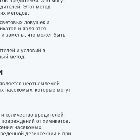
ов вредителей. Это могут
дителей. Этот метод
их методов.
 световых ловушек и
микатов и являются
 и замены, что может быть
ителей и условий в
ный метод.
и
 является неотъемлемой
х насекомых, которые могут
 и количество вредителей.
 повреждений от химикатов.
жения насекомых.
веденной дезинсекции и при