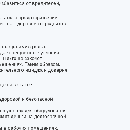
избавиться от вредителей,
ентами в предотвращении
ства, здоровье сотрудников
род
й
т неоценимую роль в
а
здает неприятные условия
. Никто не захочет
омещениях. Таким образом,
ительного имиджа и доверия
щены в статье:
здоровой и безопасной
 и ущербу для оборудования.
омит деньги на долгосрочной
ны в рабочих помещениях.