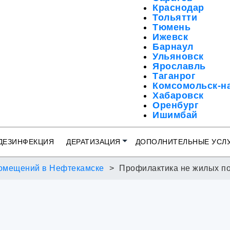
Краснодар
Тольятти
Тюмень
Ижевск
Барнаул
Ульяновск
Ярославль
Таганрог
Комсомольск-н
Хабаровск
Оренбург
Ишимбай
Мелеуз
Октябрьский
ДЕЗИНФЕКЦИЯ
ДЕРАТИЗАЦИЯ
ДОПОЛНИТЕЛЬНЫЕ УСЛ
Салават
Кузнецк
Сибай
омещений в Нефтекамске
Профилактика не жилых п
Туймазы
Учалы
Рузаевка
Петропавловск
Бугульма
Сызрань