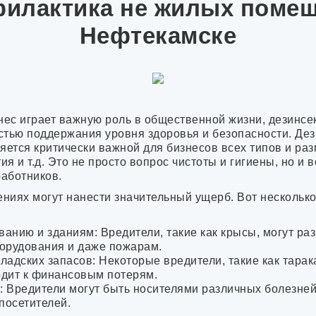
илактика не жилых поме
Жигулёвск
Новочебоксарс
Нефтекамске
Адлер
Чебоксары
туапсе
Шумерля
Белебей
Новокузнецк
Томск
знес играет важную роль в общественной жизни, дезин
Апатиты
тью поддержания уровня здоровья и безопасности. Дез
Березники
яется критически важной для бизнесов всех типов и ра
Лысьва
 и т.д. Это не просто вопрос чистоты и гигиены, но и 
Соликамск
работников.
Кандалакша
Мончегорск
иях могут нанести значительный ущерб. Вот несколько 
Мурманск
Чайковский
Оленегорск
ванию и зданиям: Вредители, такие как крысы, могут раз
Костомукша
борудования и даже пожарам.
Воркута
ладских запасов: Некоторые вредители, такие как тарак
Павлово
одит к финансовым потерям.
Арзамас
: Вредители могут быть носителями различных болезней,
Выкса
посетителей.
Кемерово