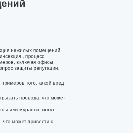
щений
к
секция нежилых помещений
инсекция , процесс
змеров, включая офисы,
вопрос защиты репутации,
примеров того, какой вред
грызать провода, что может
аны или муравьи, могут
 что может привести к