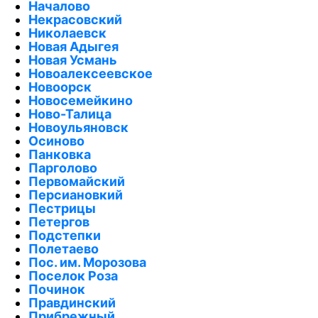
Началово
Некрасовский
Николаевск
Новая Адыгея
Новая Усмань
Новоалексеевское
Новоорск
Новосемейкино
Ново-Талица
Новоульяновск
Осиново
Панковка
Парголово
Первомайский
Персиановкий
Пестрицы
Петергов
Подстепки
Полетаево
Пос. им. Морозова
Поселок Роза
Починок
Правдинский
Прибрежный