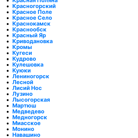
Красная Поляна
Красногорский
Красное Поле
Красное Село
Краснокамск
Краснообск
Красный Яр
Криводановка
Кромы
Кугеси
Кудрово
Кулешовка
Куюки
Лениногорск
Лесной
Лисий Нос
Лузино
Лысогорская
Мартюш
Медведево
Медногорск
Миасское
Монино
Навашино