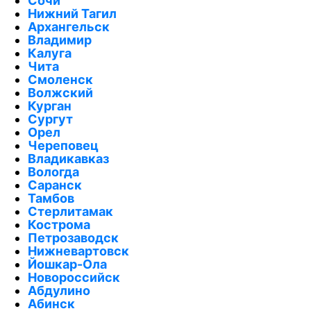
Сочи
Нижний Тагил
Архангельск
Владимир
Калуга
Чита
Смоленск
Волжский
Курган
Сургут
Орел
Череповец
Владикавказ
Вологда
Саранск
Тамбов
Стерлитамак
Кострома
Петрозаводск
Нижневартовск
Йошкар-Ола
Новороссийск
Абдулино
Абинск