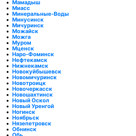
Мамадыш
Миасс
Минеральные-Воды
Минусинск
Мичуринск
Можайск
Можга
Муром
Мценск
Наро-Фоминск
Нефтекамск
Нижнекамск
Новокуйбышевск
Новомичуринск
Новотроицк
Новочеркасск
Новошахтинск
Новый Оскол
Новый Уренгой
Ногинск
Ноябрьск
Нязепетровск
Обнинск
Обь