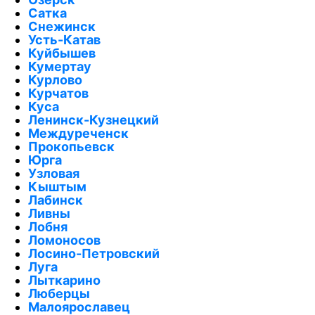
Сатка
Снежинск
Усть-Катав
Куйбышев
Кумертау
Курлово
Курчатов
Куса
Ленинск-Кузнецкий
Междуреченск
Прокопьевск
Юрга
Узловая
Кыштым
Лабинск
Ливны
Лобня
Ломоносов
Лосино-Петровский
Луга
Лыткарино
Люберцы
Малоярославец