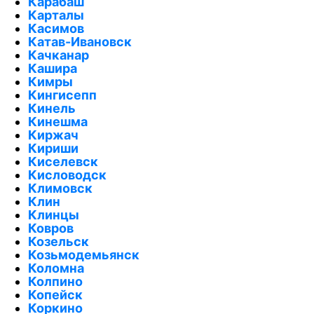
Карабаш
Карталы
Касимов
Катав-Ивановск
Качканар
Кашира
Кимры
Кингисепп
Кинель
Кинешма
Киржач
Кириши
Киселевск
Кисловодск
Климовск
Клин
Клинцы
Ковров
Козельск
Козьмодемьянск
Коломна
Колпино
Копейск
Коркино