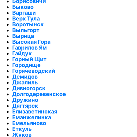
Борисовичи
Быково
Варгаши
Верх Тула
Воротынск
Выльгорт
Вырица
Высокая Гора
Гаврилов Ям
Гайдук
Горный Щит
Городище
Горячеводский
Демидов
Джалиль
Дивногорск
Долгодеревенское
Дружино
Дягтярск
Елизаветинская
Еманжелинка
Емельяново
Еткуль
Жуков