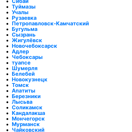
Сибай
Туймазы
Учалы
Рузаевка
Петропавловск-Камчатский
Бугульма
Сызрань
Жигулёвск
Новочебоксарск
Адлер
Чебоксары
туапсе
Шумерля
Белебей
Новокузнецк
Томск
Апатиты
Березники
Лысьва
Соликамск
Кандалакша
Мончегорск
Мурманск
Чайковский