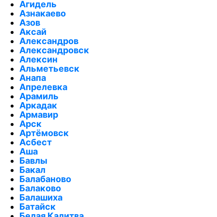
Агидель
Азнакаево
Азов
Аксай
Александров
Александровск
Алексин
Альметьевск
Анапа
Апрелевка
Арамиль
Аркадак
Армавир
Арск
Артёмовск
Асбест
Аша
Бавлы
Бакал
Балабаново
Балаково
Балашиха
Батайск
Белая Калитва