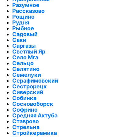
Разумное
Рассказово
Рощино
Рудня
Рыбное
Садовый
Саки
Саргазы
Светлый Яр
Село Мга
Сельцо
Селятино
Семелуки
Серафимовский
Сестрорецк
Сиверский
Собинка
Сосновоборск
Софрино
Средняя Ахтуба
Ставрово
Стрельна
Стройкерамика