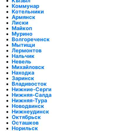
Кызыл
Коммунар
Котельники
Армянск
Лиски
Майкоп
Мурино
Волгореченск
Мытищи
Лермонтов
Нальчик
Невель
Михайловск
Находка
Заринск
Владивосток
Нижние-Серги
Нижняя-Салда
Нижняя-Тура
Новодвинск
Нижнеудинск
Октябрьск
Осташков
Норильск