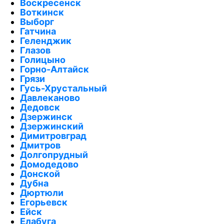
Воскресенск
Воткинск
Выборг
Гатчина
Геленджик
Глазов
Голицыно
Горно-Алтайск
Грязи
Гусь-Хрустальный
Давлеканово
Дедовск
Дзержинск
Дзержинский
Димитровград
Дмитров
Долгопрудный
Домодедово
Донской
Дубна
Дюртюли
Егорьевск
Ейск
Елабуга