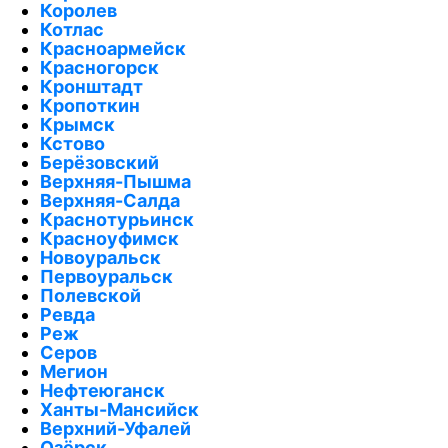
Королев
Котлас
Красноармейск
Красногорск
Кронштадт
Кропоткин
Крымск
Кстово
Берёзовский
Верхняя-Пышма
Верхняя-Салда
Краснотурьинск
Красноуфимск
Новоуральск
Первоуральск
Полевской
Ревда
Реж
Серов
Мегион
Нефтеюганск
Ханты-Мансийск
Верхний-Уфалей
Озёрск