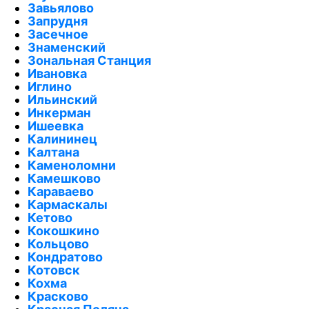
Завьялово
Запрудня
Засечное
Знаменский
Зональная Станция
Ивановка
Иглино
Ильинский
Инкерман
Ишеевка
Калининец
Калтана
Каменоломни
Камешково
Караваево
Кармаскалы
Кетово
Кокошкино
Кольцово
Кондратово
Котовск
Кохма
Красково