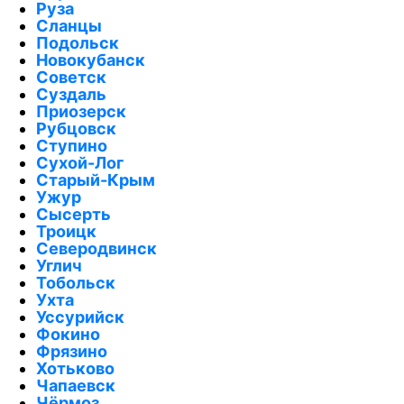
Руза
Сланцы
Подольск
Новокубанск
Советск
Суздаль
Приозерск
Рубцовск
Ступино
Сухой-Лог
Старый-Крым
Ужур
Сысерть
Троицк
Северодвинск
Углич
Тобольск
Ухта
Уссурийск
Фокино
Фрязино
Хотьково
Чапаевск
Чёрмоз