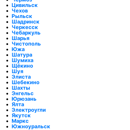
Цивильск
Чехов
Рыльск
Шадринск
Черкесск
Чебаркуль
Шарья
Чистополь
Южа
Шатура
Шумиха
Щёкино
Шуя
Элиста
Шебекино
Шахты
Энгельс
Юрюзань
Ялта
Электроугли
Якутск
Маркс
Южноуральск