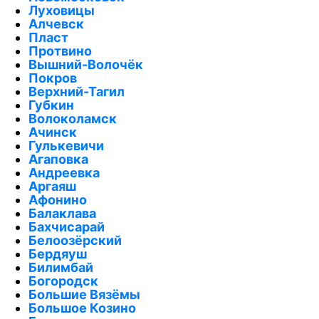
Луховицы
Алчевск
Пласт
Протвино
Вышний-Волочёк
Покров
Верхний-Тагил
Губкин
Волоколамск
Ачинск
Гулькевичи
Агаповка
Андреевка
Аргаяш
Афонино
Балаклава
Бахчисарай
Белоозёрский
Бердяуш
Билимбай
Богородск
Большие Вязёмы
Большое Козино