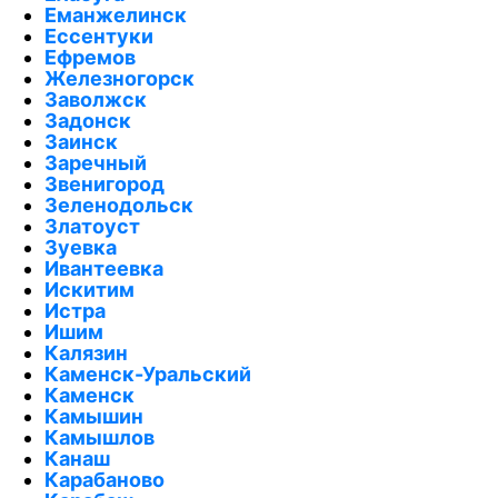
Еманжелинск
Ессентуки
Ефремов
Железногорск
Заволжск
Задонск
Заинск
Заречный
Звенигород
Зеленодольск
Златоуст
Зуевка
Ивантеевка
Искитим
Истра
Ишим
Калязин
Каменск-Уральский
Каменск
Камышин
Камышлов
Канаш
Карабаново