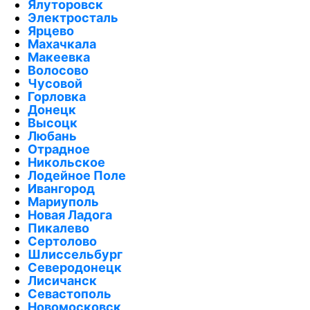
Ялуторовск
Электросталь
Ярцево
Махачкала
Макеевка
Волосово
Чусовой
Горловка
Донецк
Высоцк
Любань
Отрадное
Никольское
Лодейное Поле
Ивангород
Мариуполь
Новая Ладога
Пикалево
Сертолово
Шлиссельбург
Северодонецк
Лисичанск
Севастополь
Новомосковск