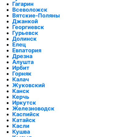
Гагарин
Всеволожск
Вятские-Поляны
Джанкой
Георгиевск
Гурьевск
Долинск
Елец
Евпатория
Дрезна
Алушта
Ирбит
Горняк
Калач
Жуковский
Канск
Керчь
Иркутск
Железноводск
Каспийск
Катайск
Касли
Кушва