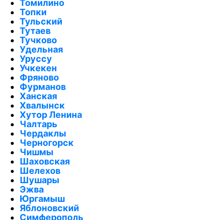
Томилино
Топки
Тульский
Тутаев
Тучково
Удельная
Уруссу
Учкекен
Фряново
Фурманов
Ханская
Хвалынск
Хутор Ленина
Чалтарь
Чердаклы
Черногорск
Чишмы
Шаховская
Шелехов
Шушары
Эжва
Юргамыш
Яблоновский
Симферополь