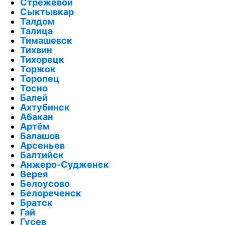
Стрежевой
Сыктывкар
Талдом
Талица
Тимашевск
Тихвин
Тихорецк
Торжок
Торопец
Тосно
Балей
Ахтубинск
Абакан
Артём
Балашов
Арсеньев
Балтийск
Анжеро-Судженск
Верея
Белоусово
Белореченск
Братск
Гай
Гусев