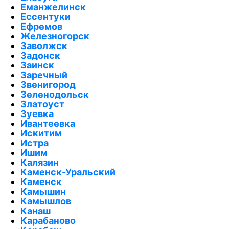
Еманжелинск
Ессентуки
Ефремов
Железногорск
Заволжск
Задонск
Заинск
Заречный
Звенигород
Зеленодольск
Златоуст
Зуевка
Ивантеевка
Искитим
Истра
Ишим
Калязин
Каменск-Уральский
Каменск
Камышин
Камышлов
Канаш
Карабаново