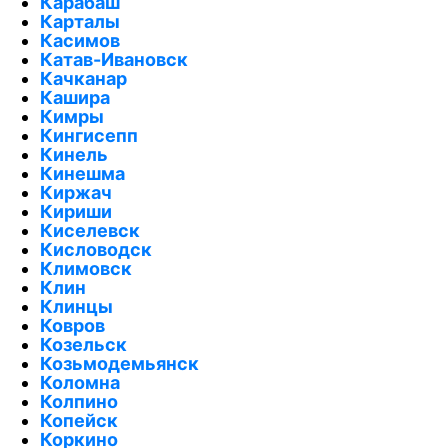
Карабаш
Карталы
Касимов
Катав-Ивановск
Качканар
Кашира
Кимры
Кингисепп
Кинель
Кинешма
Киржач
Кириши
Киселевск
Кисловодск
Климовск
Клин
Клинцы
Ковров
Козельск
Козьмодемьянск
Коломна
Колпино
Копейск
Коркино