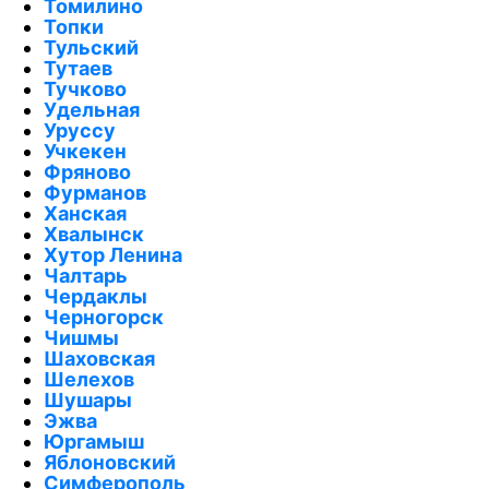
Томилино
Топки
Тульский
Тутаев
Тучково
Удельная
Уруссу
Учкекен
Фряново
Фурманов
Ханская
Хвалынск
Хутор Ленина
Чалтарь
Чердаклы
Черногорск
Чишмы
Шаховская
Шелехов
Шушары
Эжва
Юргамыш
Яблоновский
Симферополь