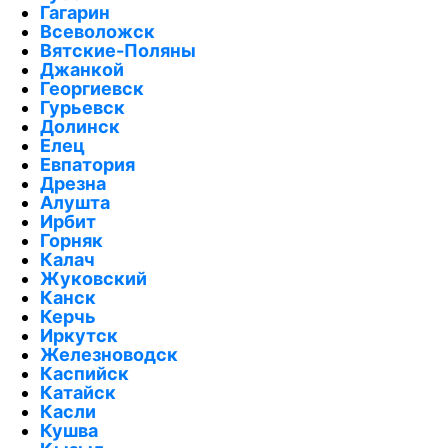
Гагарин
Всеволожск
Вятские-Поляны
Джанкой
Георгиевск
Гурьевск
Долинск
Елец
Евпатория
Дрезна
Алушта
Ирбит
Горняк
Калач
Жуковский
Канск
Керчь
Иркутск
Железноводск
Каспийск
Катайск
Касли
Кушва