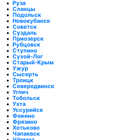
Руза
Сланцы
Подольск
Новокубанск
Советск
Суздаль
Приозерск
Рубцовск
Ступино
Сухой-Лог
Старый-Крым
Ужур
Сысерть
Троицк
Северодвинск
Углич
Тобольск
Ухта
Уссурийск
Фокино
Фрязино
Хотьково
Чапаевск
Чёрмоз