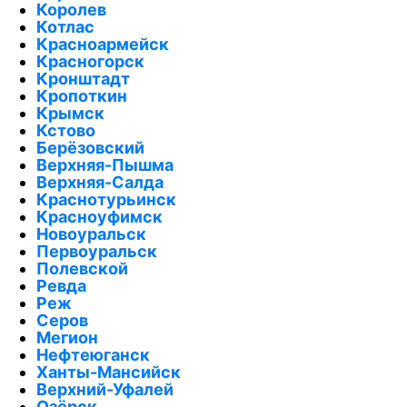
Королев
Котлас
Красноармейск
Красногорск
Кронштадт
Кропоткин
Крымск
Кстово
Берёзовский
Верхняя-Пышма
Верхняя-Салда
Краснотурьинск
Красноуфимск
Новоуральск
Первоуральск
Полевской
Ревда
Реж
Серов
Мегион
Нефтеюганск
Ханты-Мансийск
Верхний-Уфалей
Озёрск