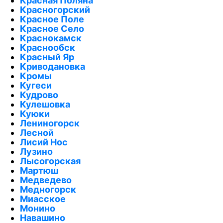
Красная Поляна
Красногорский
Красное Поле
Красное Село
Краснокамск
Краснообск
Красный Яр
Криводановка
Кромы
Кугеси
Кудрово
Кулешовка
Куюки
Лениногорск
Лесной
Лисий Нос
Лузино
Лысогорская
Мартюш
Медведево
Медногорск
Миасское
Монино
Навашино