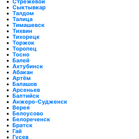
Стрежевой
Сыктывкар
Талдом
Талица
Тимашевск
Тихвин
Тихорецк
Торжок
Торопец
Тосно
Балей
Ахтубинск
Абакан
Артём
Балашов
Арсеньев
Балтийск
Анжеро-Судженск
Верея
Белоусово
Белореченск
Братск
Гай
Гусев