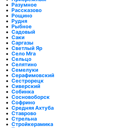
Разумное
Рассказово
Рощино
Рудня
Рыбное
Садовый
Саки
Саргазы
Светлый Яр
Село Мга
Сельцо
Селятино
Семелуки
Серафимовский
Сестрорецк
Сиверский
Собинка
Сосновоборск
Софрино
Средняя Ахтуба
Ставрово
Стрельна
Стройкерамика