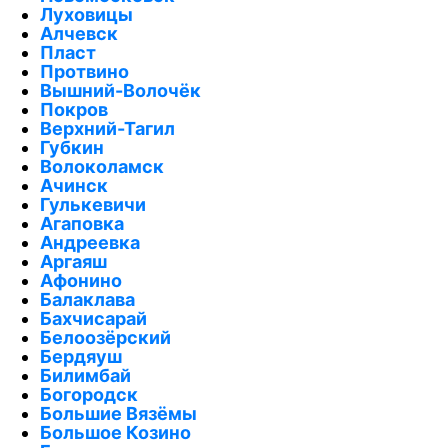
Луховицы
Алчевск
Пласт
Протвино
Вышний-Волочёк
Покров
Верхний-Тагил
Губкин
Волоколамск
Ачинск
Гулькевичи
Агаповка
Андреевка
Аргаяш
Афонино
Балаклава
Бахчисарай
Белоозёрский
Бердяуш
Билимбай
Богородск
Большие Вязёмы
Большое Козино