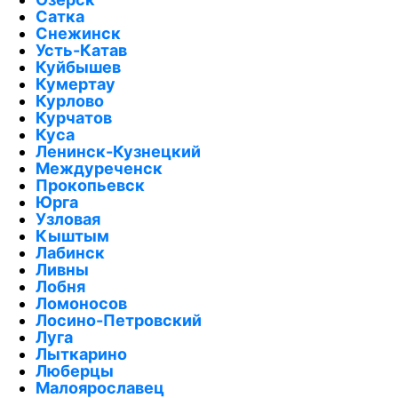
Сатка
Снежинск
Усть-Катав
Куйбышев
Кумертау
Курлово
Курчатов
Куса
Ленинск-Кузнецкий
Междуреченск
Прокопьевск
Юрга
Узловая
Кыштым
Лабинск
Ливны
Лобня
Ломоносов
Лосино-Петровский
Луга
Лыткарино
Люберцы
Малоярославец