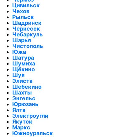
Цивильск
Чехов
Рыльск
Шадринск
Черкесск
Чебаркуль
Шарья
Чистополь
Южа
Шатура
Шумиха
Щёкино
Шуя
Элиста
Шебекино
Шахты
Энгельс
Юрюзань
Ялта
Электроугли
Якутск
Маркс
Южноуральск