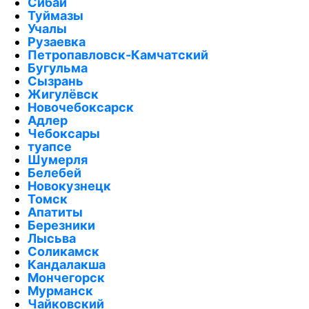
Сибай
Туймазы
Учалы
Рузаевка
Петропавловск-Камчатский
Бугульма
Сызрань
Жигулёвск
Новочебоксарск
Адлер
Чебоксары
туапсе
Шумерля
Белебей
Новокузнецк
Томск
Апатиты
Березники
Лысьва
Соликамск
Кандалакша
Мончегорск
Мурманск
Чайковский