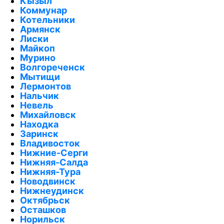
Кызыл
Коммунар
Котельники
Армянск
Лиски
Майкоп
Мурино
Волгореченск
Мытищи
Лермонтов
Нальчик
Невель
Михайловск
Находка
Заринск
Владивосток
Нижние-Серги
Нижняя-Салда
Нижняя-Тура
Новодвинск
Нижнеудинск
Октябрьск
Осташков
Норильск