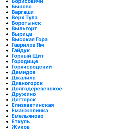
Борисовичи
Быково
Варгаши
Верх Тула
Воротынск
Выльгорт
Вырица
Высокая Гора
Гаврилов Ям
Гайдук
Горный Щит
Городище
Горячеводский
Демидов
Джалиль
Дивногорск
Долгодеревенское
Дружино
Дягтярск
Елизаветинская
Еманжелинка
Емельяново
Еткуль
Жуков