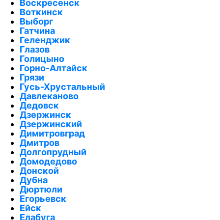
Воскресенск
Воткинск
Выборг
Гатчина
Геленджик
Глазов
Голицыно
Горно-Алтайск
Грязи
Гусь-Хрустальный
Давлеканово
Дедовск
Дзержинск
Дзержинский
Димитровград
Дмитров
Долгопрудный
Домодедово
Донской
Дубна
Дюртюли
Егорьевск
Ейск
Елабуга