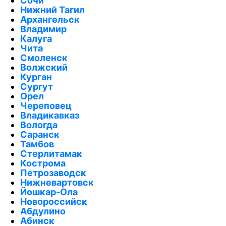
Сочи
Нижний Тагил
Архангельск
Владимир
Калуга
Чита
Смоленск
Волжский
Курган
Сургут
Орел
Череповец
Владикавказ
Вологда
Саранск
Тамбов
Стерлитамак
Кострома
Петрозаводск
Нижневартовск
Йошкар-Ола
Новороссийск
Абдулино
Абинск