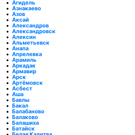
Агидель
Азнакаево
Азов
Аксай
Александров
Александровск
Алексин
Альметьевск
Анапа
Апрелевка
Арамиль
Аркадак
Армавир
Арск
Артёмовск
Асбест
Аша
Бавлы
Бакал
Балабаново
Балаково
Балашиха
Батайск
Белая Калитва