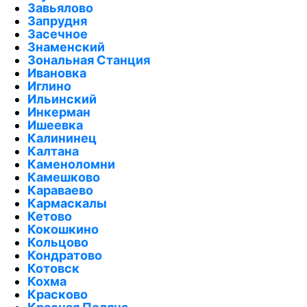
Завьялово
Запрудня
Засечное
Знаменский
Зональная Станция
Ивановка
Иглино
Ильинский
Инкерман
Ишеевка
Калининец
Калтана
Каменоломни
Камешково
Караваево
Кармаскалы
Кетово
Кокошкино
Кольцово
Кондратово
Котовск
Кохма
Красково