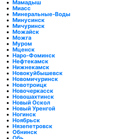
Мамадыш
Миасс
Минеральные-Воды
Минусинск
Мичуринск
Можайск
Можга
Муром
Мценск
Наро-Фоминск
Нефтекамск
Нижнекамск
Новокуйбышевск
Новомичуринск
Новотроицк
Новочеркасск
Новошахтинск
Новый Оскол
Новый Уренгой
Ногинск
Ноябрьск
Нязепетровск
Обнинск
Обь