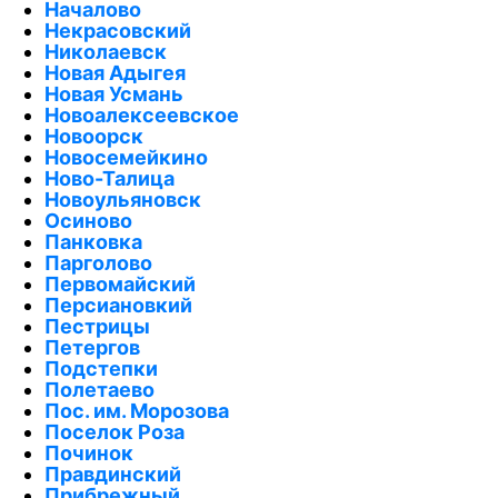
Началово
Некрасовский
Николаевск
Новая Адыгея
Новая Усмань
Новоалексеевское
Новоорск
Новосемейкино
Ново-Талица
Новоульяновск
Осиново
Панковка
Парголово
Первомайский
Персиановкий
Пестрицы
Петергов
Подстепки
Полетаево
Пос. им. Морозова
Поселок Роза
Починок
Правдинский
Прибрежный