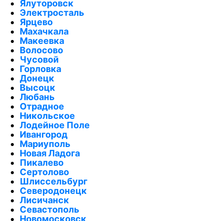
Ялуторовск
Электросталь
Ярцево
Махачкала
Макеевка
Волосово
Чусовой
Горловка
Донецк
Высоцк
Любань
Отрадное
Никольское
Лодейное Поле
Ивангород
Мариуполь
Новая Ладога
Пикалево
Сертолово
Шлиссельбург
Северодонецк
Лисичанск
Севастополь
Новомосковск