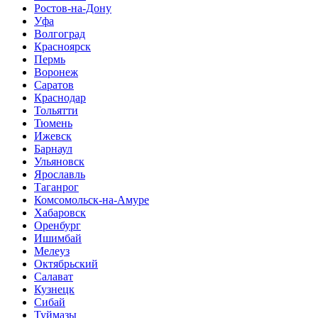
Ростов-на-Дону
Уфа
Волгоград
Красноярск
Пермь
Воронеж
Саратов
Краснодар
Тольятти
Тюмень
Ижевск
Барнаул
Ульяновск
Ярославль
Таганрог
Комсомольск-на-Амуре
Хабаровск
Оренбург
Ишимбай
Мелеуз
Октябрьский
Салават
Кузнецк
Сибай
Туймазы