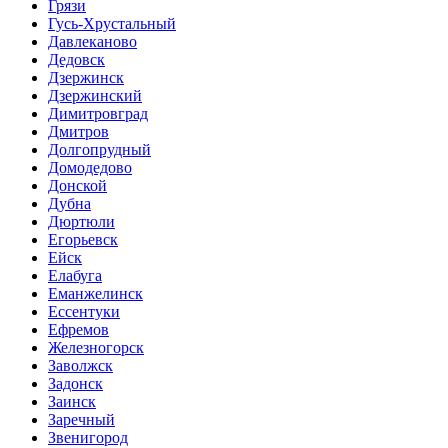
Грязи
Гусь-Хрустальный
Давлеканово
Дедовск
Дзержинск
Дзержинский
Димитровград
Дмитров
Долгопрудный
Домодедово
Донской
Дубна
Дюртюли
Егорьевск
Ейск
Елабуга
Еманжелинск
Ессентуки
Ефремов
Железногорск
Заволжск
Задонск
Заинск
Заречный
Звенигород