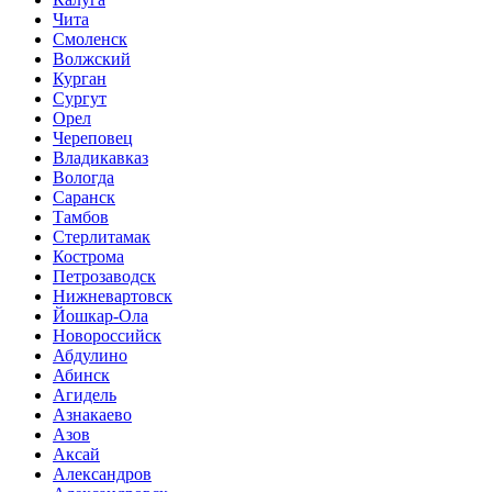
Чита
Смоленск
Волжский
Курган
Сургут
Орел
Череповец
Владикавказ
Вологда
Саранск
Тамбов
Стерлитамак
Кострома
Петрозаводск
Нижневартовск
Йошкар-Ола
Новороссийск
Абдулино
Абинск
Агидель
Азнакаево
Азов
Аксай
Александров