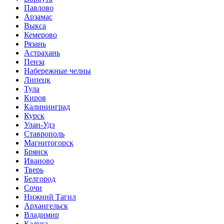
Павлово
Арзамас
Выкса
Кемерово
Рязань
Астрахань
Пенза
Набережные челны
Липецк
Тула
Киров
Калининград
Курск
Улан-Удэ
Ставрополь
Магнитогорск
Брянск
Иваново
Тверь
Белгород
Сочи
Нижний Тагил
Архангельск
Владимир
Калуга