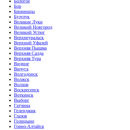
Бологое
Бор
Бронницы
Бузулук
Великие Луки
Великий Новгород
Великий Устюг
Верхнеуральск
Верхний Уфалей
Верхняя Пышма
Верхняя Салда
Верхняя Тура
Видное
Вичуга
Волгодонск
Волжск
Волхов
Воскресенск
Воткинск
Выборг
Гатчина
Геленджик
Глазов
Голицыно
Горно-Алтайск