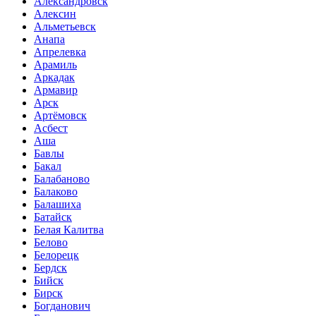
Александровск
Алексин
Альметьевск
Анапа
Апрелевка
Арамиль
Аркадак
Армавир
Арск
Артёмовск
Асбест
Аша
Бавлы
Бакал
Балабаново
Балаково
Балашиха
Батайск
Белая Калитва
Белово
Белорецк
Бердск
Бийск
Бирск
Богданович