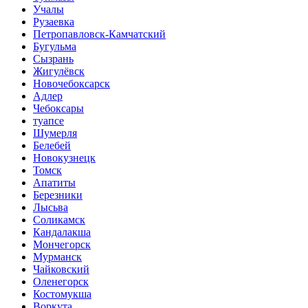
Учалы
Рузаевка
Петропавловск-Камчатский
Бугульма
Сызрань
Жигулёвск
Новочебоксарск
Адлер
Чебоксары
туапсе
Шумерля
Белебей
Новокузнецк
Томск
Апатиты
Березники
Лысьва
Соликамск
Кандалакша
Мончегорск
Мурманск
Чайковский
Оленегорск
Костомукша
Воркута