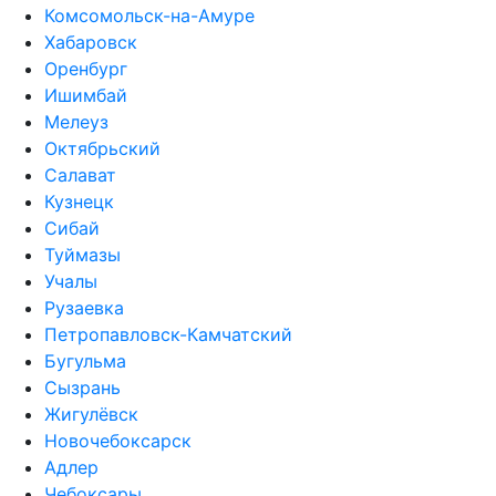
Комсомольск-на-Амуре
Хабаровск
Оренбург
Ишимбай
Мелеуз
Октябрьский
Салават
Кузнецк
Сибай
Туймазы
Учалы
Рузаевка
Петропавловск-Камчатский
Бугульма
Сызрань
Жигулёвск
Новочебоксарск
Адлер
Чебоксары