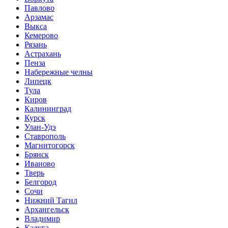
Павлово
Арзамас
Выкса
Кемерово
Рязань
Астрахань
Пенза
Набережные челны
Липецк
Тула
Киров
Калининград
Курск
Улан-Удэ
Ставрополь
Магнитогорск
Брянск
Иваново
Тверь
Белгород
Сочи
Нижний Тагил
Архангельск
Владимир
Калуга