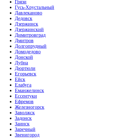
Грязи
Гусь-Хрустальный
Давлеканово
Дедовск
Дзержинск
Дзержинский
Димитровград
Дмитров
Долгопрудный
Домодедово
Донской
Дубна
Дюртюли
Егорьевск
Ейск
Елабуга
Еманжелинск
Ессентуки
Ефремов
Железногорск
Заволжск
Задонск
Заинск
Заречный
Звенигород