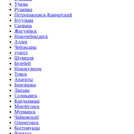
Учалы
Рузаевка
Петропавловск-Камчатский
Бугульма
Сызрань
Жигулёвск
Новочебоксарск
Адлер
Чебоксары
туапсе
Шумерля
Белебей
Новокузнецк
Томск
Апатиты
Березники
Лысьва
Соликамск
Кандалакша
Мончегорск
Мурманск
Чайковский
Оленегорск
Костомукша
Воркута