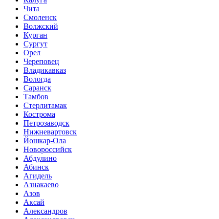
Чита
Смоленск
Волжский
Курган
Сургут
Орел
Череповец
Владикавказ
Вологда
Саранск
Тамбов
Стерлитамак
Кострома
Петрозаводск
Нижневартовск
Йошкар-Ола
Новороссийск
Абдулино
Абинск
Агидель
Азнакаево
Азов
Аксай
Александров