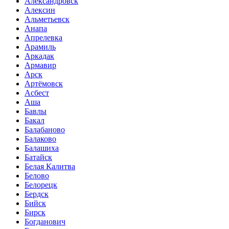
Александровск
Алексин
Альметьевск
Анапа
Апрелевка
Арамиль
Аркадак
Армавир
Арск
Артёмовск
Асбест
Аша
Бавлы
Бакал
Балабаново
Балаково
Балашиха
Батайск
Белая Калитва
Белово
Белорецк
Бердск
Бийск
Бирск
Богданович