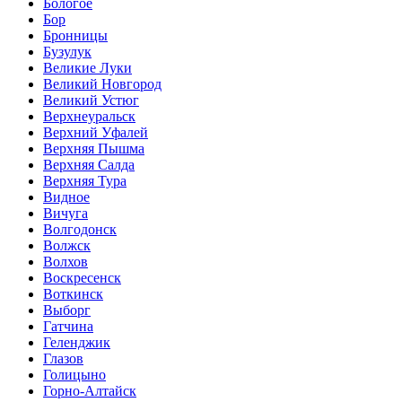
Бологое
Бор
Бронницы
Бузулук
Великие Луки
Великий Новгород
Великий Устюг
Верхнеуральск
Верхний Уфалей
Верхняя Пышма
Верхняя Салда
Верхняя Тура
Видное
Вичуга
Волгодонск
Волжск
Волхов
Воскресенск
Воткинск
Выборг
Гатчина
Геленджик
Глазов
Голицыно
Горно-Алтайск