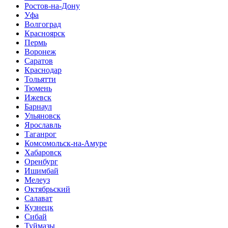
Ростов-на-Дону
Уфа
Волгоград
Красноярск
Пермь
Воронеж
Саратов
Краснодар
Тольятти
Тюмень
Ижевск
Барнаул
Ульяновск
Ярославль
Таганрог
Комсомольск-на-Амуре
Хабаровск
Оренбург
Ишимбай
Мелеуз
Октябрьский
Салават
Кузнецк
Сибай
Туймазы