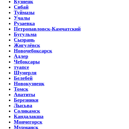
Кузнецк
Сибай
Туймазы
Учалы
Рузаевка
Петропавловск-Камчатский
Бугульма
Сызрань
Жигулёвск
Новочебоксарск
Адлер
Чебоксары
туапсе
Шумерля
Белебей
Новокузнецк
Томск
Апатиты
Березники
Лысьва
Соликамск
Кандалакша
Мончегорск
Мурманск