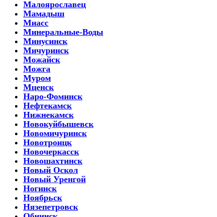
Малоярославец
Мамадыш
Миасс
Минеральные-Воды
Минусинск
Мичуринск
Можайск
Можга
Муром
Мценск
Наро-Фоминск
Нефтекамск
Нижнекамск
Новокуйбышевск
Новомичуринск
Новотроицк
Новочеркасск
Новошахтинск
Новый Оскол
Новый Уренгой
Ногинск
Ноябрьск
Нязепетровск
Обнинск