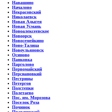
Навашино
Началово
Некрасовский
Николаевск
Новая Адыгея
Новая Усмань
Новоалексеевское
Новоорск
Новосемейкино
Ново-Талица
Новоульяновск
Осиново
Панковка
Парголово
Первомайский
Персиановкий
Пестрицы
Петергов
Подстепки
Полетаево
Пос. им. Морозова
Поселок Роза
Починок
Правдинский