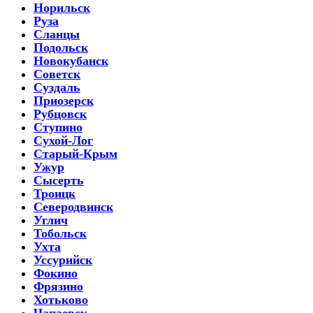
Норильск
Руза
Сланцы
Подольск
Новокубанск
Советск
Суздаль
Приозерск
Рубцовск
Ступино
Сухой-Лог
Старый-Крым
Ужур
Сысерть
Троицк
Северодвинск
Углич
Тобольск
Ухта
Уссурийск
Фокино
Фрязино
Хотьково
Чапаевск