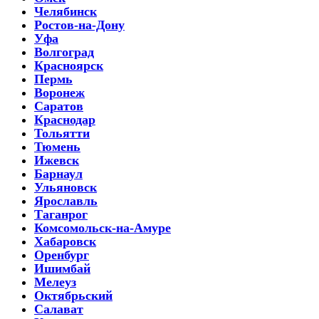
Челябинск
Ростов-на-Дону
Уфа
Волгоград
Красноярск
Пермь
Воронеж
Саратов
Краснодар
Тольятти
Тюмень
Ижевск
Барнаул
Ульяновск
Ярославль
Таганрог
Комсомольск-на-Амуре
Хабаровск
Оренбург
Ишимбай
Мелеуз
Октябрьский
Салават