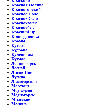
Красково
Красная Поляна
Красногорский
Красное Поле
Красное Село
Краснокамск
Краснообск
Красный Яр
Криводановка
Кромы
Кугеси
Кудрово
Кулешовка
Куюки
Лениногорск
Лесной
Лисий Нос
Лузино
Лысогорская
Мартюш
Медведево
Медногорск
Миасское
Монино