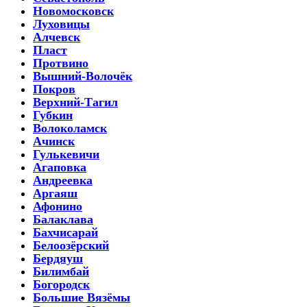
Новомосковск
Луховицы
Алчевск
Пласт
Протвино
Вышний-Волочёк
Покров
Верхний-Тагил
Губкин
Волоколамск
Ачинск
Гулькевичи
Агаповка
Андреевка
Аргаяш
Афонино
Балаклава
Бахчисарай
Белоозёрский
Бердяуш
Билимбай
Богородск
Большие Вязёмы