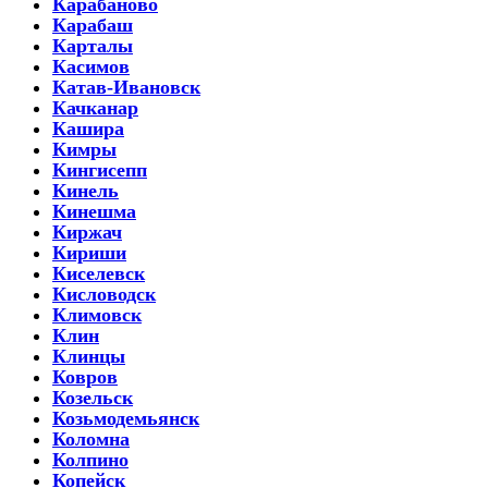
Карабаново
Карабаш
Карталы
Касимов
Катав-Ивановск
Качканар
Кашира
Кимры
Кингисепп
Кинель
Кинешма
Киржач
Кириши
Киселевск
Кисловодск
Климовск
Клин
Клинцы
Ковров
Козельск
Козьмодемьянск
Коломна
Колпино
Копейск