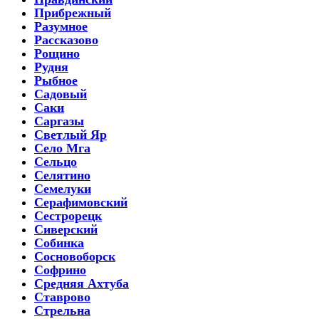
Прибрежный
Разумное
Рассказово
Рощино
Рудня
Рыбное
Садовый
Саки
Саргазы
Светлый Яр
Село Мга
Сельцо
Селятино
Семелуки
Серафимовский
Сестрорецк
Сиверский
Собинка
Сосновоборск
Софрино
Средняя Ахтуба
Ставрово
Стрельна