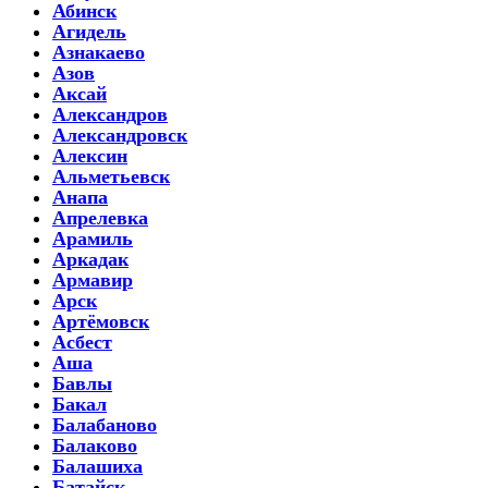
Абинск
Агидель
Азнакаево
Азов
Аксай
Александров
Александровск
Алексин
Альметьевск
Анапа
Апрелевка
Арамиль
Аркадак
Армавир
Арск
Артёмовск
Асбест
Аша
Бавлы
Бакал
Балабаново
Балаково
Балашиха
Батайск