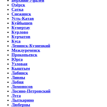
Верхний-Уфалей
Озёрск
Сатка
Снежинск
Усть-Катав
Куйбышев
Кумертау
Курлово
Курчатов
Куса
Ленинск-Кузнецкий
Междуреченск
Прокопьевск
Юрга
Узловая
Кыштым
Лабинск
Ливны
Лобня
Ломоносов
Лосино-Петровский
Луга
Лыткарино
Люберцы