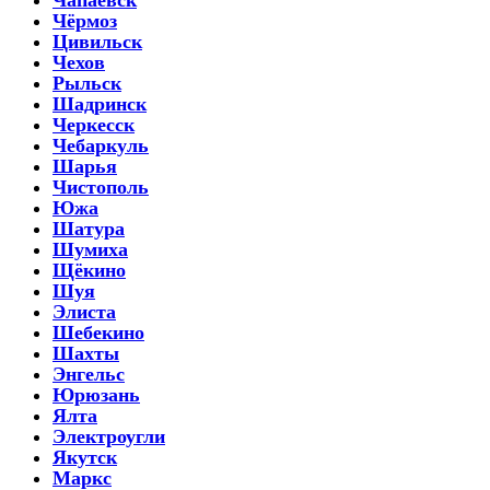
Чёрмоз
Цивильск
Чехов
Рыльск
Шадринск
Черкесск
Чебаркуль
Шарья
Чистополь
Южа
Шатура
Шумиха
Щёкино
Шуя
Элиста
Шебекино
Шахты
Энгельс
Юрюзань
Ялта
Электроугли
Якутск
Маркс