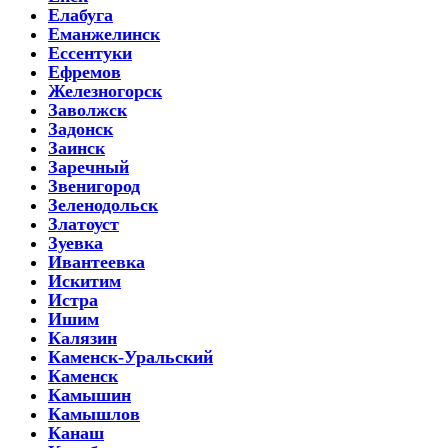
Елабуга
Еманжелинск
Ессентуки
Ефремов
Железногорск
Заволжск
Задонск
Заинск
Заречный
Звенигород
Зеленодольск
Златоуст
Зуевка
Ивантеевка
Искитим
Истра
Ишим
Калязин
Каменск-Уральский
Каменск
Камышин
Камышлов
Канаш