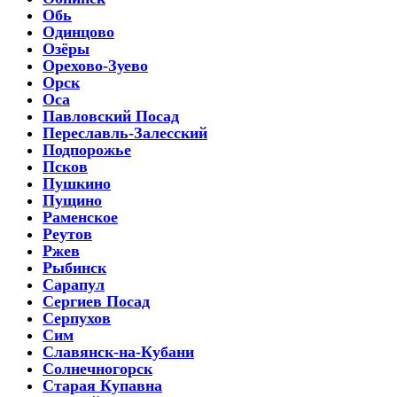
Обь
Одинцово
Озёры
Орехово-Зуево
Орск
Оса
Павловский Посад
Переславль-Залесский
Подпорожье
Псков
Пушкино
Пущино
Раменское
Реутов
Ржев
Рыбинск
Сарапул
Сергиев Посад
Серпухов
Сим
Славянск-на-Кубани
Солнечногорск
Старая Купавна