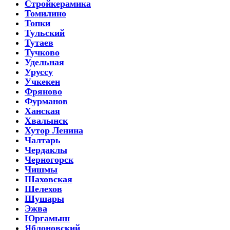
Стройкерамика
Томилино
Топки
Тульский
Тутаев
Тучково
Удельная
Уруссу
Учкекен
Фряново
Фурманов
Ханская
Хвалынск
Хутор Ленина
Чалтарь
Чердаклы
Черногорск
Чишмы
Шаховская
Шелехов
Шушары
Эжва
Юргамыш
Яблоновский