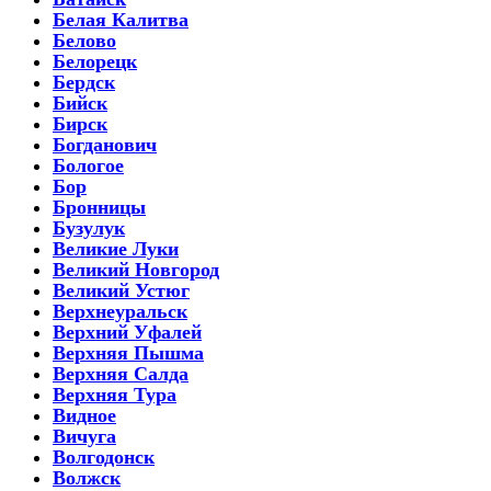
Белая Калитва
Белово
Белорецк
Бердск
Бийск
Бирск
Богданович
Бологое
Бор
Бронницы
Бузулук
Великие Луки
Великий Новгород
Великий Устюг
Верхнеуральск
Верхний Уфалей
Верхняя Пышма
Верхняя Салда
Верхняя Тура
Видное
Вичуга
Волгодонск
Волжск