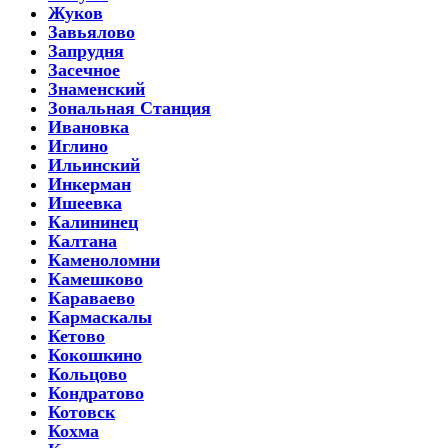
Жуков
Завьялово
Запрудня
Засечное
Знаменский
Зональная Станция
Ивановка
Иглино
Ильинский
Инкерман
Ишеевка
Калининец
Калтана
Каменоломни
Камешково
Караваево
Кармаскалы
Кетово
Кокошкино
Кольцово
Кондратово
Котовск
Кохма