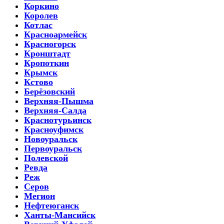
Коркино
Королев
Котлас
Красноармейск
Красногорск
Кронштадт
Кропоткин
Крымск
Кстово
Берёзовский
Верхняя-Пышма
Верхняя-Салда
Краснотурьинск
Красноуфимск
Новоуральск
Первоуральск
Полевской
Ревда
Реж
Серов
Мегион
Нефтеюганск
Ханты-Мансийск