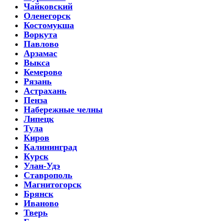
Чайковский
Оленегорск
Костомукша
Воркута
Павлово
Арзамас
Выкса
Кемерово
Рязань
Астрахань
Пенза
Набережные челны
Липецк
Тула
Киров
Калининград
Курск
Улан-Удэ
Ставрополь
Магнитогорск
Брянск
Иваново
Тверь