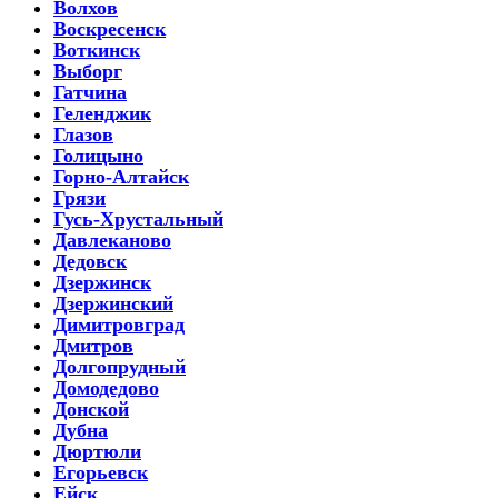
Волхов
Воскресенск
Воткинск
Выборг
Гатчина
Геленджик
Глазов
Голицыно
Горно-Алтайск
Грязи
Гусь-Хрустальный
Давлеканово
Дедовск
Дзержинск
Дзержинский
Димитровград
Дмитров
Долгопрудный
Домодедово
Донской
Дубна
Дюртюли
Егорьевск
Ейск