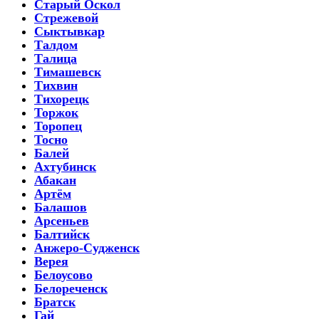
Старый Оскол
Стрежевой
Сыктывкар
Талдом
Талица
Тимашевск
Тихвин
Тихорецк
Торжок
Торопец
Тосно
Балей
Ахтубинск
Абакан
Артём
Балашов
Арсеньев
Балтийск
Анжеро-Судженск
Верея
Белоусово
Белореченск
Братск
Гай