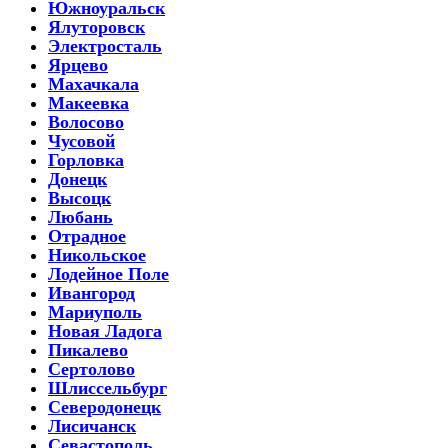
Южноуральск
Ялуторовск
Электросталь
Ярцево
Махачкала
Макеевка
Волосово
Чусовой
Горловка
Донецк
Высоцк
Любань
Отрадное
Никольское
Лодейное Поле
Ивангород
Мариуполь
Новая Ладога
Пикалево
Сертолово
Шлиссельбург
Северодонецк
Лисичанск
Севастополь