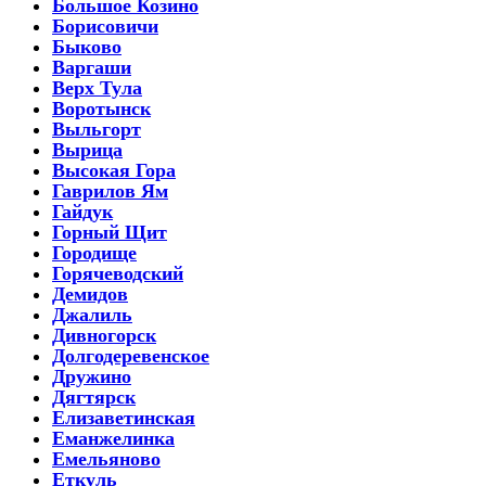
Большое Козино
Борисовичи
Быково
Варгаши
Верх Тула
Воротынск
Выльгорт
Вырица
Высокая Гора
Гаврилов Ям
Гайдук
Горный Щит
Городище
Горячеводский
Демидов
Джалиль
Дивногорск
Долгодеревенское
Дружино
Дягтярск
Елизаветинская
Еманжелинка
Емельяново
Еткуль