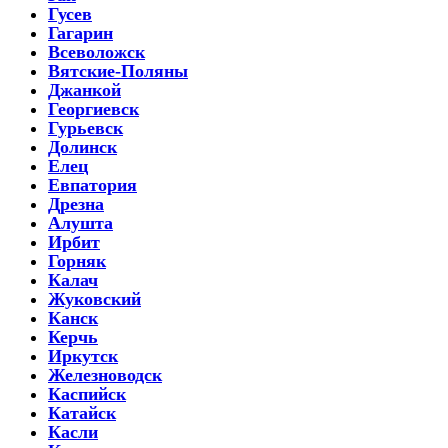
Гусев
Гагарин
Всеволожск
Вятские-Поляны
Джанкой
Георгиевск
Гурьевск
Долинск
Елец
Евпатория
Дрезна
Алушта
Ирбит
Горняк
Калач
Жуковский
Канск
Керчь
Иркутск
Железноводск
Каспийск
Катайск
Касли