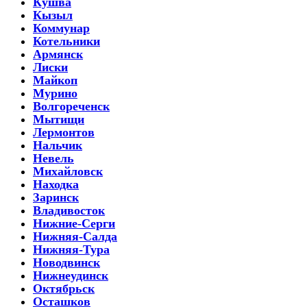
Кушва
Кызыл
Коммунар
Котельники
Армянск
Лиски
Майкоп
Мурино
Волгореченск
Мытищи
Лермонтов
Нальчик
Невель
Михайловск
Находка
Заринск
Владивосток
Нижние-Серги
Нижняя-Салда
Нижняя-Тура
Новодвинск
Нижнеудинск
Октябрьск
Осташков