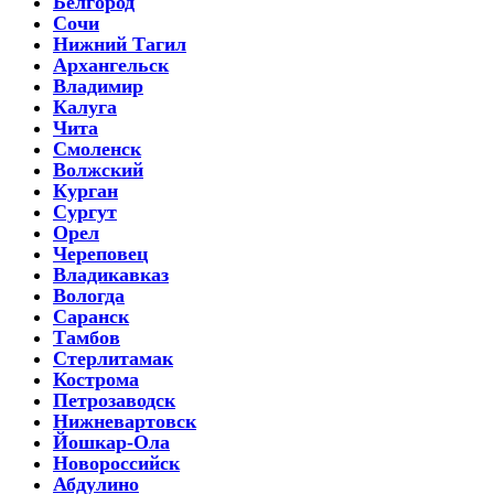
Белгород
Сочи
Нижний Тагил
Архангельск
Владимир
Калуга
Чита
Смоленск
Волжский
Курган
Сургут
Орел
Череповец
Владикавказ
Вологда
Саранск
Тамбов
Стерлитамак
Кострома
Петрозаводск
Нижневартовск
Йошкар-Ола
Новороссийск
Абдулино