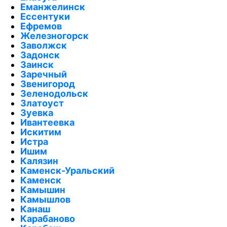
Еманжелинск
Ессентуки
Ефремов
Железногорск
Заволжск
Задонск
Заинск
Заречный
Звенигород
Зеленодольск
Златоуст
Зуевка
Ивантеевка
Искитим
Истра
Ишим
Калязин
Каменск-Уральский
Каменск
Камышин
Камышлов
Канаш
Карабаново