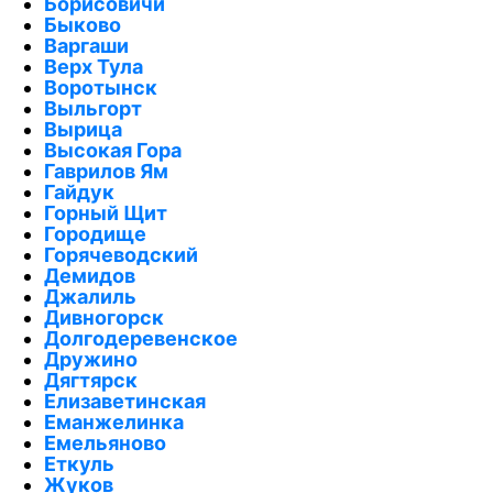
Борисовичи
Быково
Варгаши
Верх Тула
Воротынск
Выльгорт
Вырица
Высокая Гора
Гаврилов Ям
Гайдук
Горный Щит
Городище
Горячеводский
Демидов
Джалиль
Дивногорск
Долгодеревенское
Дружино
Дягтярск
Елизаветинская
Еманжелинка
Емельяново
Еткуль
Жуков