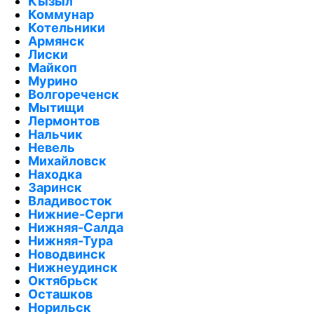
Кызыл
Коммунар
Котельники
Армянск
Лиски
Майкоп
Мурино
Волгореченск
Мытищи
Лермонтов
Нальчик
Невель
Михайловск
Находка
Заринск
Владивосток
Нижние-Серги
Нижняя-Салда
Нижняя-Тура
Новодвинск
Нижнеудинск
Октябрьск
Осташков
Норильск