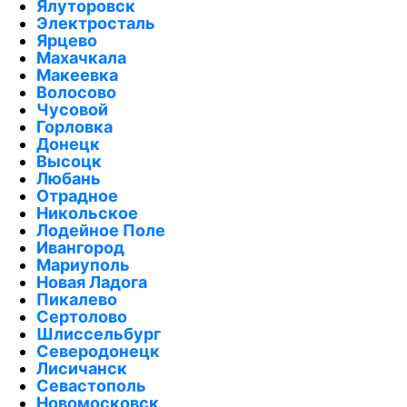
Ялуторовск
Электросталь
Ярцево
Махачкала
Макеевка
Волосово
Чусовой
Горловка
Донецк
Высоцк
Любань
Отрадное
Никольское
Лодейное Поле
Ивангород
Мариуполь
Новая Ладога
Пикалево
Сертолово
Шлиссельбург
Северодонецк
Лисичанск
Севастополь
Новомосковск