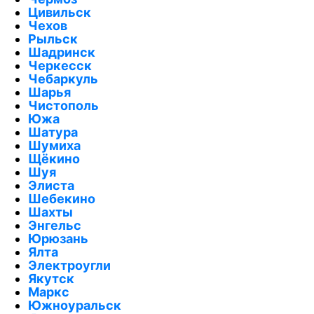
Цивильск
Чехов
Рыльск
Шадринск
Черкесск
Чебаркуль
Шарья
Чистополь
Южа
Шатура
Шумиха
Щёкино
Шуя
Элиста
Шебекино
Шахты
Энгельс
Юрюзань
Ялта
Электроугли
Якутск
Маркс
Южноуральск