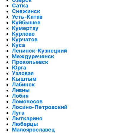
Сатка
Снежинск
Усть-Катав
Куйбышев
Кумертау
Курлово
Курчатов
Куса
Ленинск-Кузнецкий
Междуреченск
Прокопьевск
Юрга
Узловая
Кыштым
Лабинск
Ливны
Лобня
Ломоносов
Лосино-Петровский
Луга
Лыткарино
Люберцы
Малоярославец