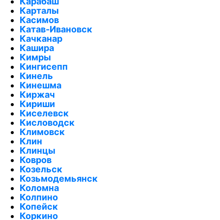
Карабаш
Карталы
Касимов
Катав-Ивановск
Качканар
Кашира
Кимры
Кингисепп
Кинель
Кинешма
Киржач
Кириши
Киселевск
Кисловодск
Климовск
Клин
Клинцы
Ковров
Козельск
Козьмодемьянск
Коломна
Колпино
Копейск
Коркино