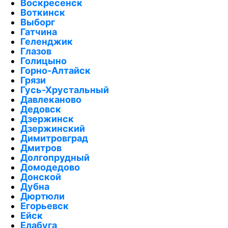
Воскресенск
Воткинск
Выборг
Гатчина
Геленджик
Глазов
Голицыно
Горно-Алтайск
Грязи
Гусь-Хрустальный
Давлеканово
Дедовск
Дзержинск
Дзержинский
Димитровград
Дмитров
Долгопрудный
Домодедово
Донской
Дубна
Дюртюли
Егорьевск
Ейск
Елабуга