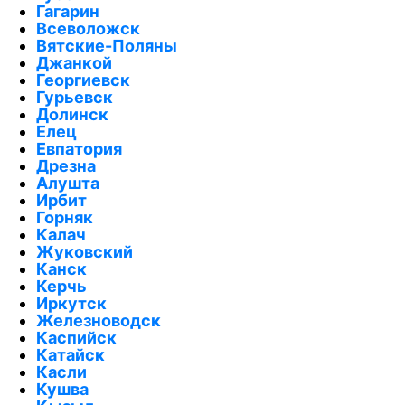
Гагарин
Всеволожск
Вятские-Поляны
Джанкой
Георгиевск
Гурьевск
Долинск
Елец
Евпатория
Дрезна
Алушта
Ирбит
Горняк
Калач
Жуковский
Канск
Керчь
Иркутск
Железноводск
Каспийск
Катайск
Касли
Кушва