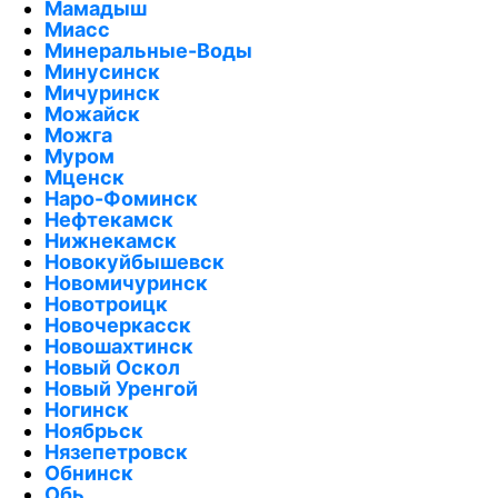
Мамадыш
Миасс
Минеральные-Воды
Минусинск
Мичуринск
Можайск
Можга
Муром
Мценск
Наро-Фоминск
Нефтекамск
Нижнекамск
Новокуйбышевск
Новомичуринск
Новотроицк
Новочеркасск
Новошахтинск
Новый Оскол
Новый Уренгой
Ногинск
Ноябрьск
Нязепетровск
Обнинск
Обь