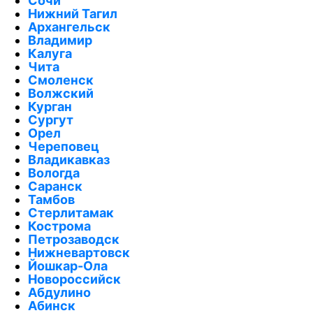
Сочи
Нижний Тагил
Архангельск
Владимир
Калуга
Чита
Смоленск
Волжский
Курган
Сургут
Орел
Череповец
Владикавказ
Вологда
Саранск
Тамбов
Стерлитамак
Кострома
Петрозаводск
Нижневартовск
Йошкар-Ола
Новороссийск
Абдулино
Абинск