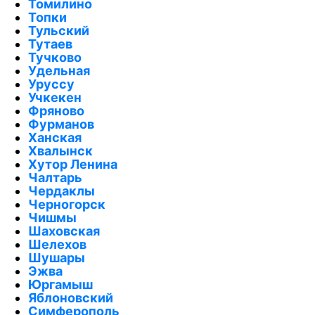
Томилино
Топки
Тульский
Тутаев
Тучково
Удельная
Уруссу
Учкекен
Фряново
Фурманов
Ханская
Хвалынск
Хутор Ленина
Чалтарь
Чердаклы
Черногорск
Чишмы
Шаховская
Шелехов
Шушары
Эжва
Юргамыш
Яблоновский
Симферополь