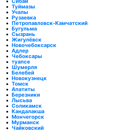
Сибай
Туймазы
Учалы
Рузаевка
Петропавловск-Камчатский
Бугульма
Сызрань
Жигулёвск
Новочебоксарск
Адлер
Чебоксары
туапсе
Шумерля
Белебей
Новокузнецк
Томск
Апатиты
Березники
Лысьва
Соликамск
Кандалакша
Мончегорск
Мурманск
Чайковский