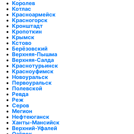
Королев
Котлас
Красноармейск
Красногорск
Кронштадт
Кропоткин
Крымск
Кстово
Берёзовский
Верхняя-Пышма
Верхняя-Салда
Краснотурьинск
Красноуфимск
Новоуральск
Первоуральск
Полевской
Ревда
Реж
Серов
Мегион
Нефтеюганск
Ханты-Мансийск
Верхний-Уфалей
Озёрск