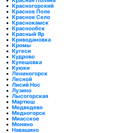
Красная Поляна
Красногорский
Красное Поле
Красное Село
Краснокамск
Краснообск
Красный Яр
Криводановка
Кромы
Кугеси
Кудрово
Кулешовка
Куюки
Лениногорск
Лесной
Лисий Нос
Лузино
Лысогорская
Мартюш
Медведево
Медногорск
Миасское
Монино
Навашино