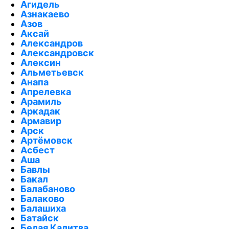
Агидель
Азнакаево
Азов
Аксай
Александров
Александровск
Алексин
Альметьевск
Анапа
Апрелевка
Арамиль
Аркадак
Армавир
Арск
Артёмовск
Асбест
Аша
Бавлы
Бакал
Балабаново
Балаково
Балашиха
Батайск
Белая Калитва