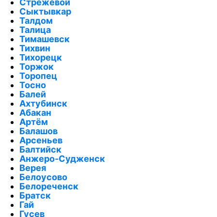
Стрежевой
Сыктывкар
Талдом
Талица
Тимашевск
Тихвин
Тихорецк
Торжок
Торопец
Тосно
Балей
Ахтубинск
Абакан
Артём
Балашов
Арсеньев
Балтийск
Анжеро-Судженск
Верея
Белоусово
Белореченск
Братск
Гай
Гусев