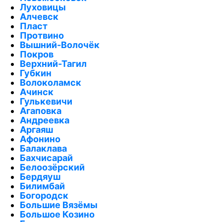
Луховицы
Алчевск
Пласт
Протвино
Вышний-Волочёк
Покров
Верхний-Тагил
Губкин
Волоколамск
Ачинск
Гулькевичи
Агаповка
Андреевка
Аргаяш
Афонино
Балаклава
Бахчисарай
Белоозёрский
Бердяуш
Билимбай
Богородск
Большие Вязёмы
Большое Козино