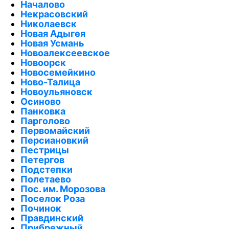
Началово
Некрасовский
Николаевск
Новая Адыгея
Новая Усмань
Новоалексеевское
Новоорск
Новосемейкино
Ново-Талица
Новоульяновск
Осиново
Панковка
Парголово
Первомайский
Персиановкий
Пестрицы
Петергов
Подстепки
Полетаево
Пос. им. Морозова
Поселок Роза
Починок
Правдинский
Прибрежный