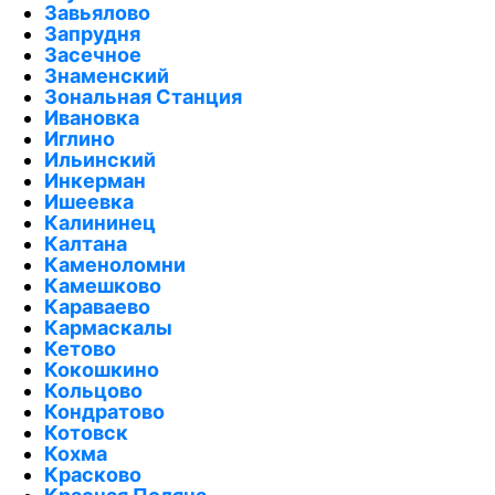
Завьялово
Запрудня
Засечное
Знаменский
Зональная Станция
Ивановка
Иглино
Ильинский
Инкерман
Ишеевка
Калининец
Калтана
Каменоломни
Камешково
Караваево
Кармаскалы
Кетово
Кокошкино
Кольцово
Кондратово
Котовск
Кохма
Красково