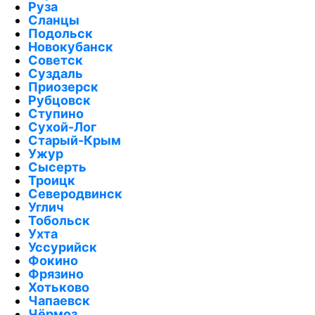
Руза
Сланцы
Подольск
Новокубанск
Советск
Суздаль
Приозерск
Рубцовск
Ступино
Сухой-Лог
Старый-Крым
Ужур
Сысерть
Троицк
Северодвинск
Углич
Тобольск
Ухта
Уссурийск
Фокино
Фрязино
Хотьково
Чапаевск
Чёрмоз