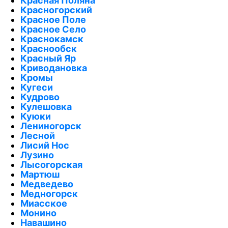
Красная Поляна
Красногорский
Красное Поле
Красное Село
Краснокамск
Краснообск
Красный Яр
Криводановка
Кромы
Кугеси
Кудрово
Кулешовка
Куюки
Лениногорск
Лесной
Лисий Нос
Лузино
Лысогорская
Мартюш
Медведево
Медногорск
Миасское
Монино
Навашино