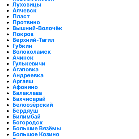
Луховицы
Алчевск
Пласт
Протвино
Вышний-Волочёк
Покров
Верхний-Тагил
Губкин
Волоколамск
Ачинск
Гулькевичи
Агаповка
Андреевка
Аргаяш
Афонино
Балаклава
Бахчисарай
Белоозёрский
Бердяуш
Билимбай
Богородск
Большие Вязёмы
Большое Козино