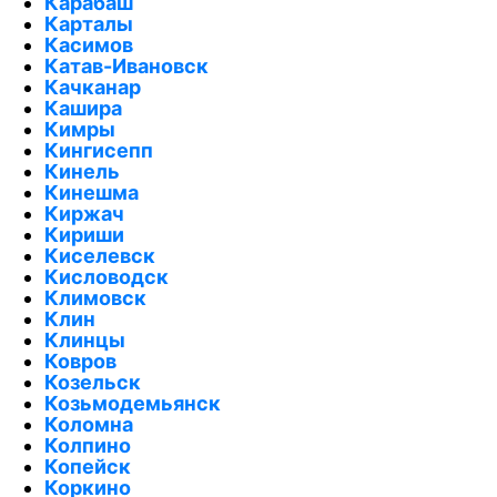
Карабаш
Карталы
Касимов
Катав-Ивановск
Качканар
Кашира
Кимры
Кингисепп
Кинель
Кинешма
Киржач
Кириши
Киселевск
Кисловодск
Климовск
Клин
Клинцы
Ковров
Козельск
Козьмодемьянск
Коломна
Колпино
Копейск
Коркино