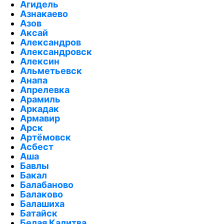
Агидель
Азнакаево
Азов
Аксай
Александров
Александровск
Алексин
Альметьевск
Анапа
Апрелевка
Арамиль
Аркадак
Армавир
Арск
Артёмовск
Асбест
Аша
Бавлы
Бакал
Балабаново
Балаково
Балашиха
Батайск
Белая Калитва