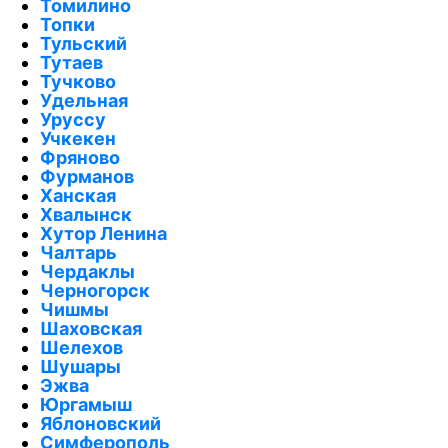
Томилино
Топки
Тульский
Тутаев
Тучково
Удельная
Уруссу
Учкекен
Фряново
Фурманов
Ханская
Хвалынск
Хутор Ленина
Чалтарь
Чердаклы
Черногорск
Чишмы
Шаховская
Шелехов
Шушары
Эжва
Юргамыш
Яблоновский
Симферополь