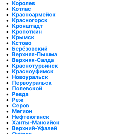
Королев
Котлас
Красноармейск
Красногорск
Кронштадт
Кропоткин
Крымск
Кстово
Берёзовский
Верхняя-Пышма
Верхняя-Салда
Краснотурьинск
Красноуфимск
Новоуральск
Первоуральск
Полевской
Ревда
Реж
Серов
Мегион
Нефтеюганск
Ханты-Мансийск
Верхний-Уфалей
Озёрск