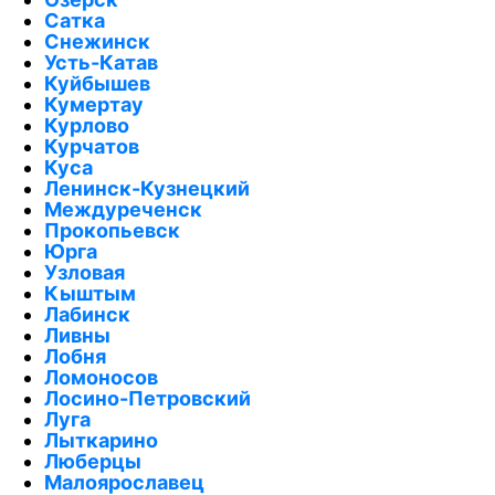
Сатка
Снежинск
Усть-Катав
Куйбышев
Кумертау
Курлово
Курчатов
Куса
Ленинск-Кузнецкий
Междуреченск
Прокопьевск
Юрга
Узловая
Кыштым
Лабинск
Ливны
Лобня
Ломоносов
Лосино-Петровский
Луга
Лыткарино
Люберцы
Малоярославец