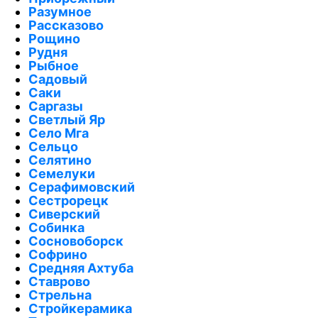
Разумное
Рассказово
Рощино
Рудня
Рыбное
Садовый
Саки
Саргазы
Светлый Яр
Село Мга
Сельцо
Селятино
Семелуки
Серафимовский
Сестрорецк
Сиверский
Собинка
Сосновоборск
Софрино
Средняя Ахтуба
Ставрово
Стрельна
Стройкерамика