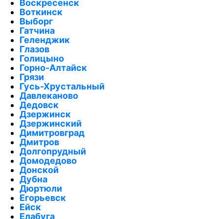
Воскресенск
Воткинск
Выборг
Гатчина
Геленджик
Глазов
Голицыно
Горно-Алтайск
Грязи
Гусь-Хрустальный
Давлеканово
Дедовск
Дзержинск
Дзержинский
Димитровград
Дмитров
Долгопрудный
Домодедово
Донской
Дубна
Дюртюли
Егорьевск
Ейск
Елабуга