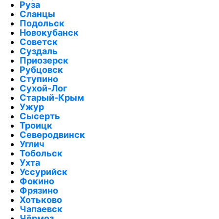
Руза
Сланцы
Подольск
Новокубанск
Советск
Суздаль
Приозерск
Рубцовск
Ступино
Сухой-Лог
Старый-Крым
Ужур
Сысерть
Троицк
Северодвинск
Углич
Тобольск
Ухта
Уссурийск
Фокино
Фрязино
Хотьково
Чапаевск
Чёрмоз