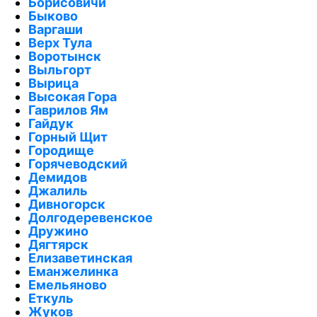
Борисовичи
Быково
Варгаши
Верх Тула
Воротынск
Выльгорт
Вырица
Высокая Гора
Гаврилов Ям
Гайдук
Горный Щит
Городище
Горячеводский
Демидов
Джалиль
Дивногорск
Долгодеревенское
Дружино
Дягтярск
Елизаветинская
Еманжелинка
Емельяново
Еткуль
Жуков