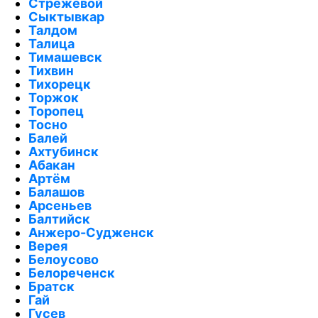
Стрежевой
Сыктывкар
Талдом
Талица
Тимашевск
Тихвин
Тихорецк
Торжок
Торопец
Тосно
Балей
Ахтубинск
Абакан
Артём
Балашов
Арсеньев
Балтийск
Анжеро-Судженск
Верея
Белоусово
Белореченск
Братск
Гай
Гусев