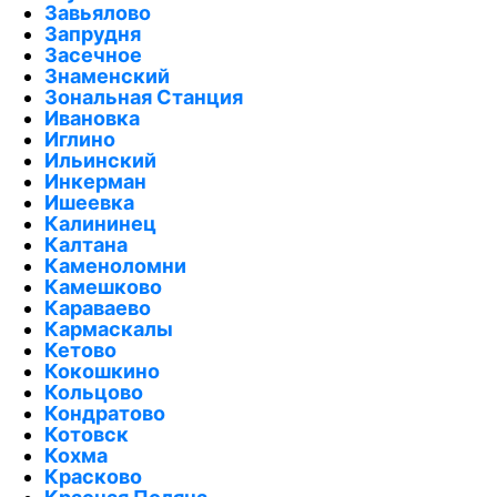
Завьялово
Запрудня
Засечное
Знаменский
Зональная Станция
Ивановка
Иглино
Ильинский
Инкерман
Ишеевка
Калининец
Калтана
Каменоломни
Камешково
Караваево
Кармаскалы
Кетово
Кокошкино
Кольцово
Кондратово
Котовск
Кохма
Красково