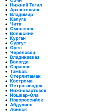
Сочи
Нижний Тагил
Архангельск
Владимир
Калуга
Чита
Смоленск
Волжский
Курган
Сургут
Орел
Череповец
Владикавказ
Вологда
Саранск
Тамбов
Стерлитамак
Кострома
Петрозаводск
Нижневартовск
Йошкар-Ола
Новороссийск
Абдулино
Абинск