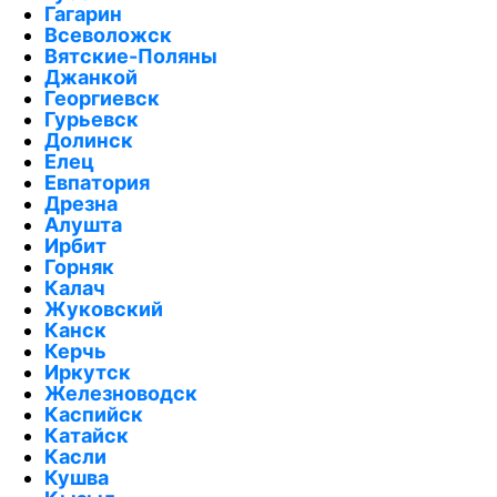
Гагарин
Всеволожск
Вятские-Поляны
Джанкой
Георгиевск
Гурьевск
Долинск
Елец
Евпатория
Дрезна
Алушта
Ирбит
Горняк
Калач
Жуковский
Канск
Керчь
Иркутск
Железноводск
Каспийск
Катайск
Касли
Кушва