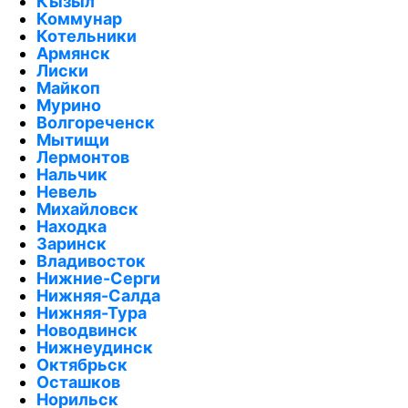
Кызыл
Коммунар
Котельники
Армянск
Лиски
Майкоп
Мурино
Волгореченск
Мытищи
Лермонтов
Нальчик
Невель
Михайловск
Находка
Заринск
Владивосток
Нижние-Серги
Нижняя-Салда
Нижняя-Тура
Новодвинск
Нижнеудинск
Октябрьск
Осташков
Норильск