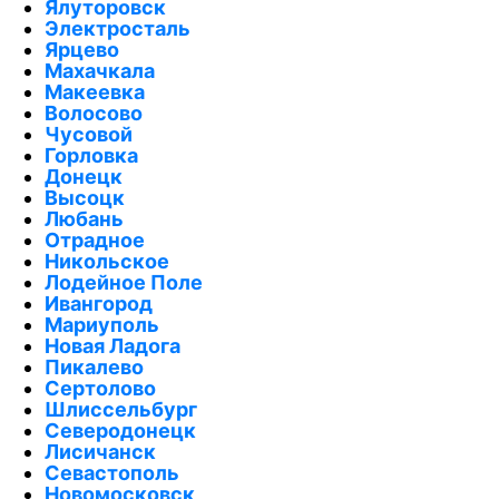
Ялуторовск
Электросталь
Ярцево
Махачкала
Макеевка
Волосово
Чусовой
Горловка
Донецк
Высоцк
Любань
Отрадное
Никольское
Лодейное Поле
Ивангород
Мариуполь
Новая Ладога
Пикалево
Сертолово
Шлиссельбург
Северодонецк
Лисичанск
Севастополь
Новомосковск