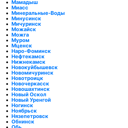
Мамадыш
Миасс
Минеральные-Воды
Минусинск
Мичуринск
Можайск
Можга
Муром
Мценск
Наро-Фоминск
Нефтекамск
Нижнекамск
Новокуйбышевск
Новомичуринск
Новотроицк
Новочеркасск
Новошахтинск
Новый Оскол
Новый Уренгой
Ногинск
Ноябрьск
Нязепетровск
Обнинск
Обь