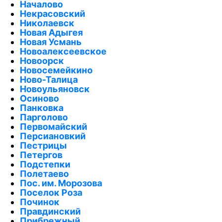
Началово
Некрасовский
Николаевск
Новая Адыгея
Новая Усмань
Новоалексеевское
Новоорск
Новосемейкино
Ново-Талица
Новоульяновск
Осиново
Панковка
Парголово
Первомайский
Персиановкий
Пестрицы
Петергов
Подстепки
Полетаево
Пос. им. Морозова
Поселок Роза
Починок
Правдинский
Прибрежный