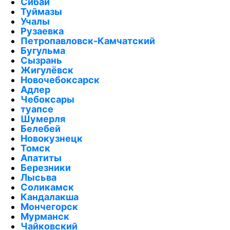
Сибай
Туймазы
Учалы
Рузаевка
Петропавловск-Камчатский
Бугульма
Сызрань
Жигулёвск
Новочебоксарск
Адлер
Чебоксары
туапсе
Шумерля
Белебей
Новокузнецк
Томск
Апатиты
Березники
Лысьва
Соликамск
Кандалакша
Мончегорск
Мурманск
Чайковский