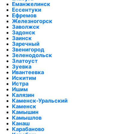
Еманжелинск
Ессентуки
Ефремов
Железногорск
Заволжск
Задонск
Заинск
Заречный
Звенигород
Зеленодольск
Златоуст
Зуевка
Ивантеевка
Искитим
Истра
Ишим
Калязин
Каменск-Уральский
Каменск
Камышин
Камышлов
Канаш
Карабаново