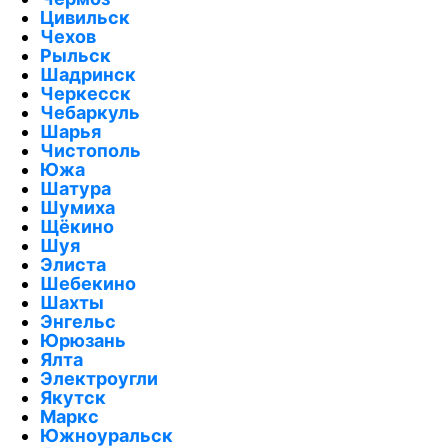
Цивильск
Чехов
Рыльск
Шадринск
Черкесск
Чебаркуль
Шарья
Чистополь
Южа
Шатура
Шумиха
Щёкино
Шуя
Элиста
Шебекино
Шахты
Энгельс
Юрюзань
Ялта
Электроугли
Якутск
Маркс
Южноуральск