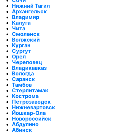
Сочи
Нижний Тагил
Архангельск
Владимир
Калуга
Чита
Смоленск
Волжский
Курган
Сургут
Орел
Череповец
Владикавказ
Вологда
Саранск
Тамбов
Стерлитамак
Кострома
Петрозаводск
Нижневартовск
Йошкар-Ола
Новороссийск
Абдулино
Абинск