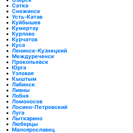
Сатка
Снежинск
Усть-Катав
Куйбышев
Кумертау
Курлово
Курчатов
Куса
Ленинск-Кузнецкий
Междуреченск
Прокопьевск
Юрга
Узловая
Кыштым
Лабинск
Ливны
Лобня
Ломоносов
Лосино-Петровский
Луга
Лыткарино
Люберцы
Малоярославец