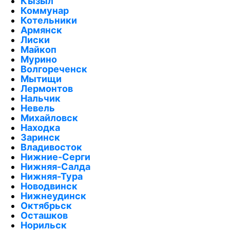
Кызыл
Коммунар
Котельники
Армянск
Лиски
Майкоп
Мурино
Волгореченск
Мытищи
Лермонтов
Нальчик
Невель
Михайловск
Находка
Заринск
Владивосток
Нижние-Серги
Нижняя-Салда
Нижняя-Тура
Новодвинск
Нижнеудинск
Октябрьск
Осташков
Норильск