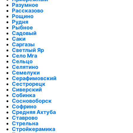
Разумное
Рассказово
Рощино
Рудня
Рыбное
Садовый
Саки
Саргазы
Светлый Яр
Село Мга
Сельцо
Селятино
Семелуки
Серафимовский
Сестрорецк
Сиверский
Собинка
Сосновоборск
Софрино
Средняя Ахтуба
Ставрово
Стрельна
Стройкерамика