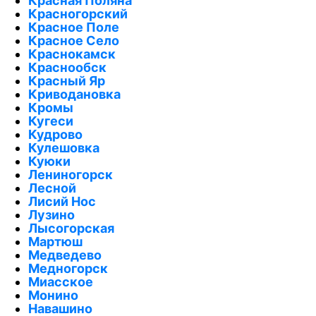
Красная Поляна
Красногорский
Красное Поле
Красное Село
Краснокамск
Краснообск
Красный Яр
Криводановка
Кромы
Кугеси
Кудрово
Кулешовка
Куюки
Лениногорск
Лесной
Лисий Нос
Лузино
Лысогорская
Мартюш
Медведево
Медногорск
Миасское
Монино
Навашино