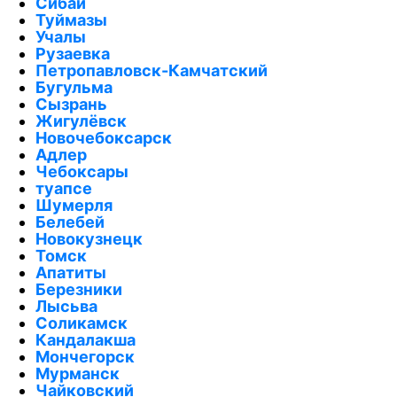
Сибай
Туймазы
Учалы
Рузаевка
Петропавловск-Камчатский
Бугульма
Сызрань
Жигулёвск
Новочебоксарск
Адлер
Чебоксары
туапсе
Шумерля
Белебей
Новокузнецк
Томск
Апатиты
Березники
Лысьва
Соликамск
Кандалакша
Мончегорск
Мурманск
Чайковский