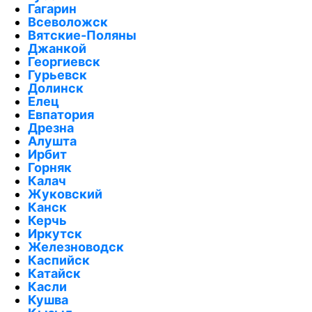
Гагарин
Всеволожск
Вятские-Поляны
Джанкой
Георгиевск
Гурьевск
Долинск
Елец
Евпатория
Дрезна
Алушта
Ирбит
Горняк
Калач
Жуковский
Канск
Керчь
Иркутск
Железноводск
Каспийск
Катайск
Касли
Кушва