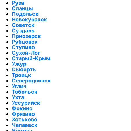
Руза
Сланцы
Подольск
Новокубанск
Советск
Суздаль
Приозерск
Рубцовск
Ступино
Сухой-Лог
Старый-Крым
Ужур
Сысерть
Троицк
Северодвинск
Углич
Тобольск
Ухта
Уссурийск
Фокино
Фрязино
Хотьково
Чапаевск
Чёрмоз