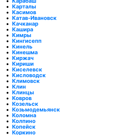
Карабаш
Карталы
Касимов
Катав-Ивановск
Качканар
Кашира
Кимры
Кингисепп
Кинель
Кинешма
Киржач
Кириши
Киселевск
Кисловодск
Климовск
Клин
Клинцы
Ковров
Козельск
Козьмодемьянск
Коломна
Колпино
Копейск
Коркино