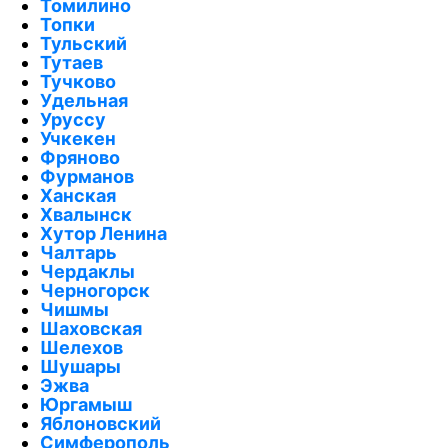
Томилино
Топки
Тульский
Тутаев
Тучково
Удельная
Уруссу
Учкекен
Фряново
Фурманов
Ханская
Хвалынск
Хутор Ленина
Чалтарь
Чердаклы
Черногорск
Чишмы
Шаховская
Шелехов
Шушары
Эжва
Юргамыш
Яблоновский
Симферополь