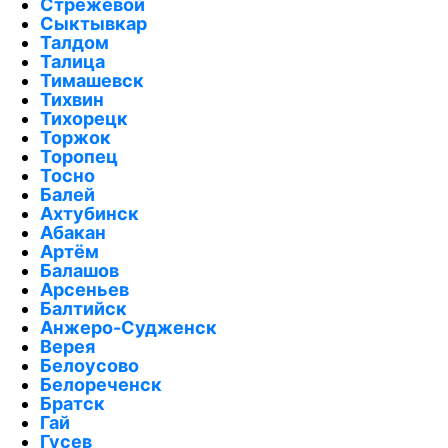
Стрежевой
Сыктывкар
Талдом
Талица
Тимашевск
Тихвин
Тихорецк
Торжок
Торопец
Тосно
Балей
Ахтубинск
Абакан
Артём
Балашов
Арсеньев
Балтийск
Анжеро-Судженск
Верея
Белоусово
Белореченск
Братск
Гай
Гусев