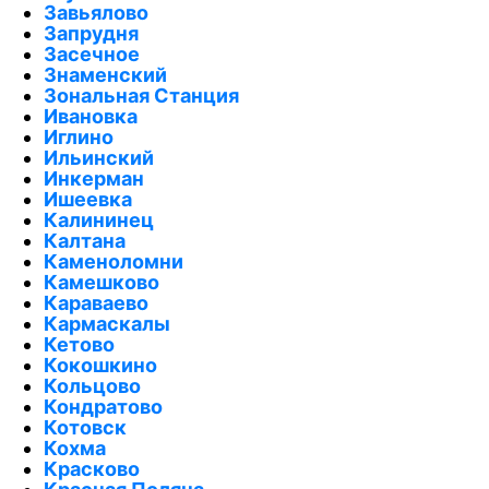
Завьялово
Запрудня
Засечное
Знаменский
Зональная Станция
Ивановка
Иглино
Ильинский
Инкерман
Ишеевка
Калининец
Калтана
Каменоломни
Камешково
Караваево
Кармаскалы
Кетово
Кокошкино
Кольцово
Кондратово
Котовск
Кохма
Красково