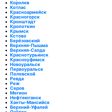
Королев
Котлас
Красноармейск
Красногорск
Кронштадт
Кропоткин
Крымск
Кстово
Берёзовский
Верхняя-Пышма
Верхняя-Салда
Краснотурьинск
Красноуфимск
Новоуральск
Первоуральск
Полевской
Ревда
Реж
Серов
Мегион
Нефтеюганск
Ханты-Мансийск
Верхний-Уфалей
Озёрск