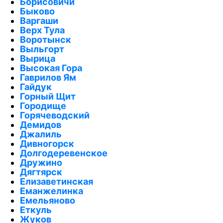
Борисовичи
Быково
Варгаши
Верх Тула
Воротынск
Выльгорт
Вырица
Высокая Гора
Гаврилов Ям
Гайдук
Горный Щит
Городище
Горячеводский
Демидов
Джалиль
Дивногорск
Долгодеревенское
Дружино
Дягтярск
Елизаветинская
Еманжелинка
Емельяново
Еткуль
Жуков