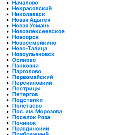
Началово
Некрасовский
Николаевск
Новая Адыгея
Новая Усмань
Новоалексеевское
Новоорск
Новосемейкино
Ново-Талица
Новоульяновск
Осиново
Панковка
Парголово
Первомайский
Персиановкий
Пестрицы
Петергов
Подстепки
Полетаево
Пос. им. Морозова
Поселок Роза
Починок
Правдинский
Прибрежный