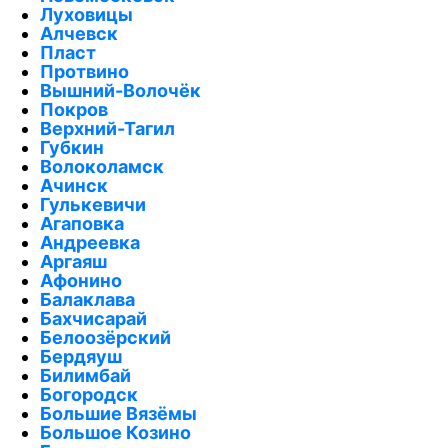
Луховицы
Алчевск
Пласт
Протвино
Вышний-Волочёк
Покров
Верхний-Тагил
Губкин
Волоколамск
Ачинск
Гулькевичи
Агаповка
Андреевка
Аргаяш
Афонино
Балаклава
Бахчисарай
Белоозёрский
Бердяуш
Билимбай
Богородск
Большие Вязёмы
Большое Козино