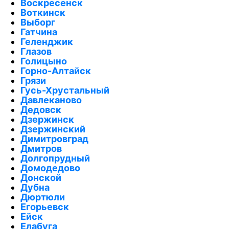
Воскресенск
Воткинск
Выборг
Гатчина
Геленджик
Глазов
Голицыно
Горно-Алтайск
Грязи
Гусь-Хрустальный
Давлеканово
Дедовск
Дзержинск
Дзержинский
Димитровград
Дмитров
Долгопрудный
Домодедово
Донской
Дубна
Дюртюли
Егорьевск
Ейск
Елабуга