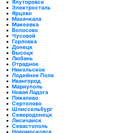
Ялуторовск
Электросталь
Ярцево
Махачкала
Макеевка
Волосово
Чусовой
Горловка
Донецк
Высоцк
Любань
Отрадное
Никольское
Лодейное Поле
Ивангород
Мариуполь
Новая Ладога
Пикалево
Сертолово
Шлиссельбург
Северодонецк
Лисичанск
Севастополь
Новомосковск