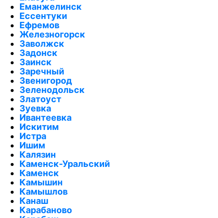
Еманжелинск
Ессентуки
Ефремов
Железногорск
Заволжск
Задонск
Заинск
Заречный
Звенигород
Зеленодольск
Златоуст
Зуевка
Ивантеевка
Искитим
Истра
Ишим
Калязин
Каменск-Уральский
Каменск
Камышин
Камышлов
Канаш
Карабаново