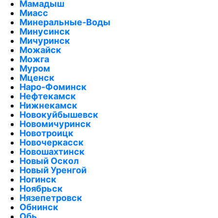
Мамадыш
Миасс
Минеральные-Воды
Минусинск
Мичуринск
Можайск
Можга
Муром
Мценск
Наро-Фоминск
Нефтекамск
Нижнекамск
Новокуйбышевск
Новомичуринск
Новотроицк
Новочеркасск
Новошахтинск
Новый Оскол
Новый Уренгой
Ногинск
Ноябрьск
Нязепетровск
Обнинск
Обь