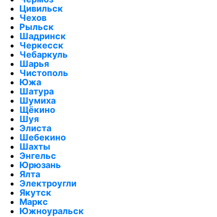
Цивильск
Чехов
Рыльск
Шадринск
Черкесск
Чебаркуль
Шарья
Чистополь
Южа
Шатура
Шумиха
Щёкино
Шуя
Элиста
Шебекино
Шахты
Энгельс
Юрюзань
Ялта
Электроугли
Якутск
Маркс
Южноуральск