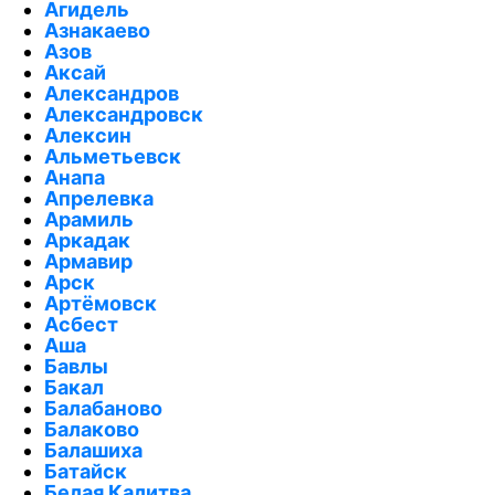
Агидель
Азнакаево
Азов
Аксай
Александров
Александровск
Алексин
Альметьевск
Анапа
Апрелевка
Арамиль
Аркадак
Армавир
Арск
Артёмовск
Асбест
Аша
Бавлы
Бакал
Балабаново
Балаково
Балашиха
Батайск
Белая Калитва