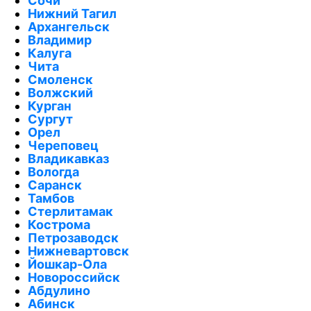
Сочи
Нижний Тагил
Архангельск
Владимир
Калуга
Чита
Смоленск
Волжский
Курган
Сургут
Орел
Череповец
Владикавказ
Вологда
Саранск
Тамбов
Стерлитамак
Кострома
Петрозаводск
Нижневартовск
Йошкар-Ола
Новороссийск
Абдулино
Абинск