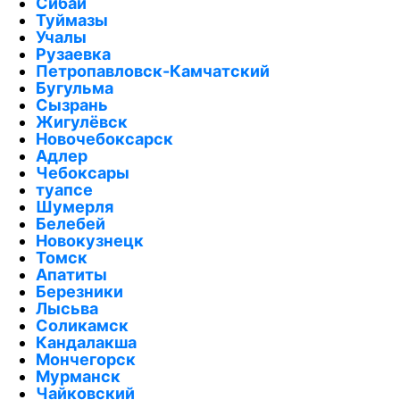
Сибай
Туймазы
Учалы
Рузаевка
Петропавловск-Камчатский
Бугульма
Сызрань
Жигулёвск
Новочебоксарск
Адлер
Чебоксары
туапсе
Шумерля
Белебей
Новокузнецк
Томск
Апатиты
Березники
Лысьва
Соликамск
Кандалакша
Мончегорск
Мурманск
Чайковский