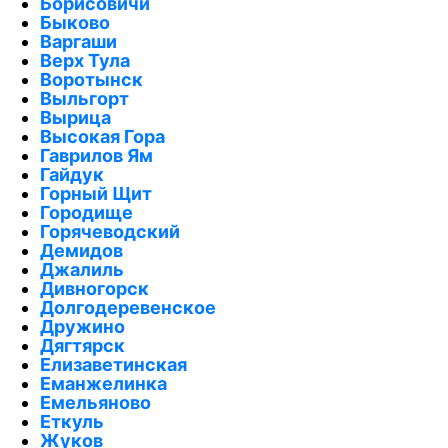
Борисовичи
Быково
Варгаши
Верх Тула
Воротынск
Выльгорт
Вырица
Высокая Гора
Гаврилов Ям
Гайдук
Горный Щит
Городище
Горячеводский
Демидов
Джалиль
Дивногорск
Долгодеревенское
Дружино
Дягтярск
Елизаветинская
Еманжелинка
Емельяново
Еткуль
Жуков