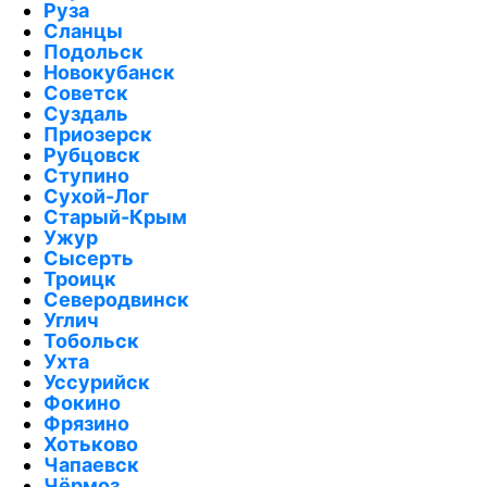
Руза
Сланцы
Подольск
Новокубанск
Советск
Суздаль
Приозерск
Рубцовск
Ступино
Сухой-Лог
Старый-Крым
Ужур
Сысерть
Троицк
Северодвинск
Углич
Тобольск
Ухта
Уссурийск
Фокино
Фрязино
Хотьково
Чапаевск
Чёрмоз