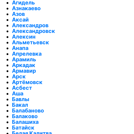
Агидель
Азнакаево
Азов
Аксай
Александров
Александровск
Алексин
Альметьевск
Анапа
Апрелевка
Арамиль
Аркадак
Армавир
Арск
Артёмовск
Асбест
Аша
Бавлы
Бакал
Балабаново
Балаково
Балашиха
Батайск
Белая Калитва