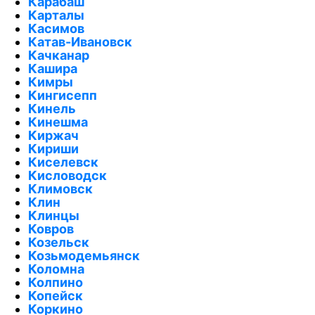
Карабаш
Карталы
Касимов
Катав-Ивановск
Качканар
Кашира
Кимры
Кингисепп
Кинель
Кинешма
Киржач
Кириши
Киселевск
Кисловодск
Климовск
Клин
Клинцы
Ковров
Козельск
Козьмодемьянск
Коломна
Колпино
Копейск
Коркино