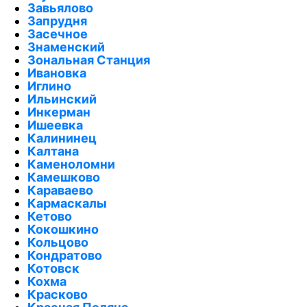
Завьялово
Запрудня
Засечное
Знаменский
Зональная Станция
Ивановка
Иглино
Ильинский
Инкерман
Ишеевка
Калининец
Калтана
Каменоломни
Камешково
Караваево
Кармаскалы
Кетово
Кокошкино
Кольцово
Кондратово
Котовск
Кохма
Красково