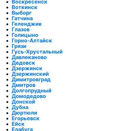
Воскресенск
Воткинск
Выборг
Гатчина
Геленджик
Глазов
Голицыно
Горно-Алтайск
Грязи
Гусь-Хрустальный
Давлеканово
Дедовск
Дзержинск
Дзержинский
Димитровград
Дмитров
Долгопрудный
Домодедово
Донской
Дубна
Дюртюли
Егорьевск
Ейск
Елабуга