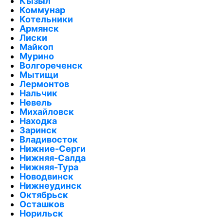
Кызыл
Коммунар
Котельники
Армянск
Лиски
Майкоп
Мурино
Волгореченск
Мытищи
Лермонтов
Нальчик
Невель
Михайловск
Находка
Заринск
Владивосток
Нижние-Серги
Нижняя-Салда
Нижняя-Тура
Новодвинск
Нижнеудинск
Октябрьск
Осташков
Норильск