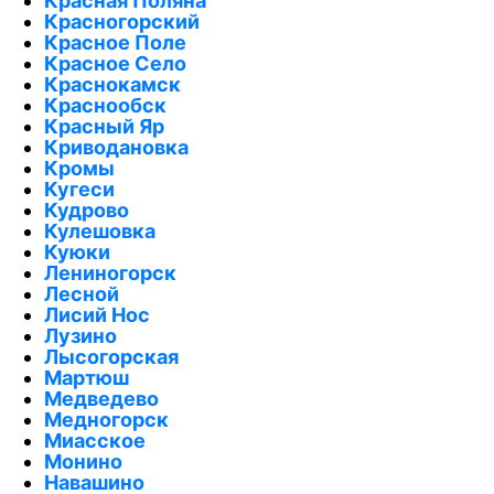
Красная Поляна
Красногорский
Красное Поле
Красное Село
Краснокамск
Краснообск
Красный Яр
Криводановка
Кромы
Кугеси
Кудрово
Кулешовка
Куюки
Лениногорск
Лесной
Лисий Нос
Лузино
Лысогорская
Мартюш
Медведево
Медногорск
Миасское
Монино
Навашино