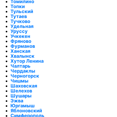
Томилино
Топки
Тульский
Тутаев
Тучково
Удельная
Уруссу
Учкекен
Фряново
Фурманов
Ханская
Хвалынск
Хутор Ленина
Чалтарь
Чердаклы
Черногорск
Чишмы
Шаховская
Шелехов
Шушары
Эжва
Юргамыш
Яблоновский
Симферополь