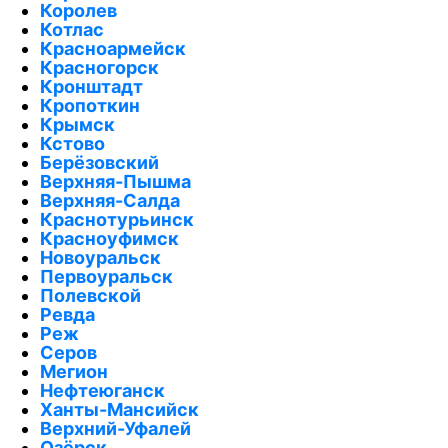
Королев
Котлас
Красноармейск
Красногорск
Кронштадт
Кропоткин
Крымск
Кстово
Берёзовский
Верхняя-Пышма
Верхняя-Салда
Краснотурьинск
Красноуфимск
Новоуральск
Первоуральск
Полевской
Ревда
Реж
Серов
Мегион
Нефтеюганск
Ханты-Мансийск
Верхний-Уфалей
Озёрск