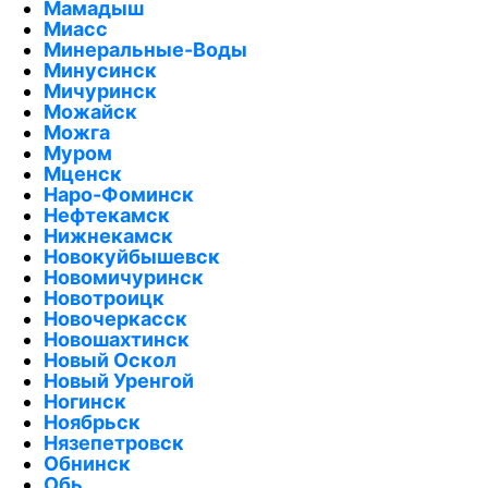
Мамадыш
Миасс
Минеральные-Воды
Минусинск
Мичуринск
Можайск
Можга
Муром
Мценск
Наро-Фоминск
Нефтекамск
Нижнекамск
Новокуйбышевск
Новомичуринск
Новотроицк
Новочеркасск
Новошахтинск
Новый Оскол
Новый Уренгой
Ногинск
Ноябрьск
Нязепетровск
Обнинск
Обь