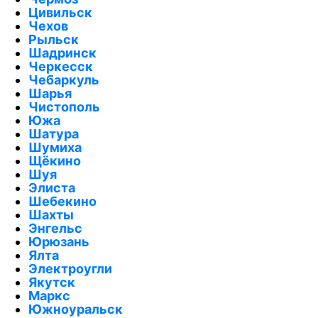
Цивильск
Чехов
Рыльск
Шадринск
Черкесск
Чебаркуль
Шарья
Чистополь
Южа
Шатура
Шумиха
Щёкино
Шуя
Элиста
Шебекино
Шахты
Энгельс
Юрюзань
Ялта
Электроугли
Якутск
Маркс
Южноуральск