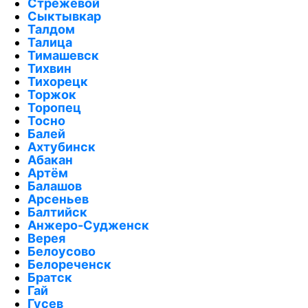
Стрежевой
Сыктывкар
Талдом
Талица
Тимашевск
Тихвин
Тихорецк
Торжок
Торопец
Тосно
Балей
Ахтубинск
Абакан
Артём
Балашов
Арсеньев
Балтийск
Анжеро-Судженск
Верея
Белоусово
Белореченск
Братск
Гай
Гусев