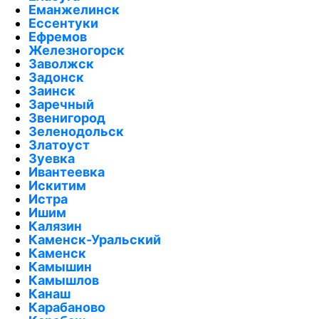
Еманжелинск
Ессентуки
Ефремов
Железногорск
Заволжск
Задонск
Заинск
Заречный
Звенигород
Зеленодольск
Златоуст
Зуевка
Ивантеевка
Искитим
Истра
Ишим
Калязин
Каменск-Уральский
Каменск
Камышин
Камышлов
Канаш
Карабаново