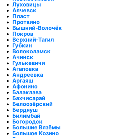
Луховицы
Алчевск
Пласт
Протвино
Вышний-Волочёк
Покров
Верхний-Тагил
Губкин
Волоколамск
Ачинск
Гулькевичи
Агаповка
Андреевка
Аргаяш
Афонино
Балаклава
Бахчисарай
Белоозёрский
Бердяуш
Билимбай
Богородск
Большие Вязёмы
Большое Козино