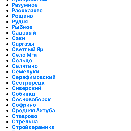
Разумное
Рассказово
Рощино
Рудня
Рыбное
Садовый
Саки
Саргазы
Светлый Яр
Село Мга
Сельцо
Селятино
Семелуки
Серафимовский
Сестрорецк
Сиверский
Собинка
Сосновоборск
Софрино
Средняя Ахтуба
Ставрово
Стрельна
Стройкерамика