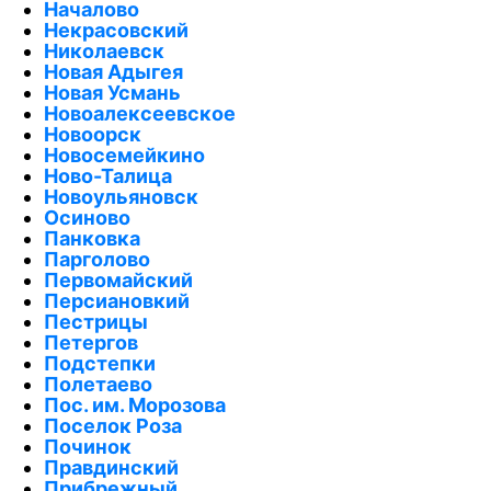
Началово
Некрасовский
Николаевск
Новая Адыгея
Новая Усмань
Новоалексеевское
Новоорск
Новосемейкино
Ново-Талица
Новоульяновск
Осиново
Панковка
Парголово
Первомайский
Персиановкий
Пестрицы
Петергов
Подстепки
Полетаево
Пос. им. Морозова
Поселок Роза
Починок
Правдинский
Прибрежный