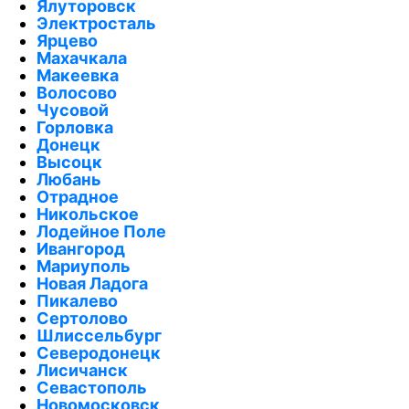
Ялуторовск
Электросталь
Ярцево
Махачкала
Макеевка
Волосово
Чусовой
Горловка
Донецк
Высоцк
Любань
Отрадное
Никольское
Лодейное Поле
Ивангород
Мариуполь
Новая Ладога
Пикалево
Сертолово
Шлиссельбург
Северодонецк
Лисичанск
Севастополь
Новомосковск