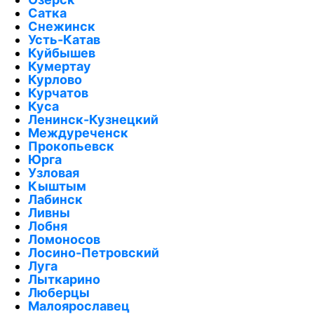
Сатка
Снежинск
Усть-Катав
Куйбышев
Кумертау
Курлово
Курчатов
Куса
Ленинск-Кузнецкий
Междуреченск
Прокопьевск
Юрга
Узловая
Кыштым
Лабинск
Ливны
Лобня
Ломоносов
Лосино-Петровский
Луга
Лыткарино
Люберцы
Малоярославец