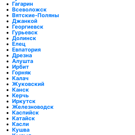
Гагарин
Всеволожск
Вятские-Поляны
Джанкой
Георгиевск
Гурьевск
Долинск
Елец
Евпатория
Дрезна
Алушта
Ирбит
Горняк
Калач
Жуковский
Канск
Керчь
Иркутск
Железноводск
Каспийск
Катайск
Касли
Кушва