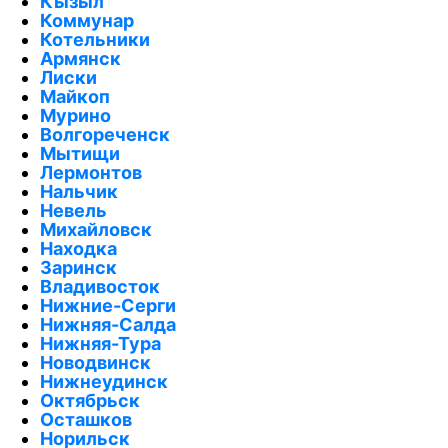
Кызыл
Коммунар
Котельники
Армянск
Лиски
Майкоп
Мурино
Волгореченск
Мытищи
Лермонтов
Нальчик
Невель
Михайловск
Находка
Заринск
Владивосток
Нижние-Серги
Нижняя-Салда
Нижняя-Тура
Новодвинск
Нижнеудинск
Октябрьск
Осташков
Норильск