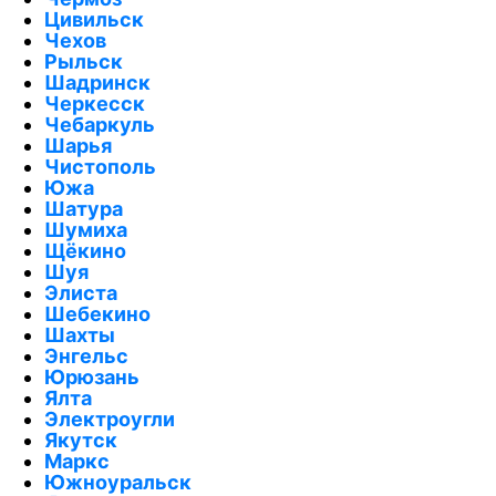
Цивильск
Чехов
Рыльск
Шадринск
Черкесск
Чебаркуль
Шарья
Чистополь
Южа
Шатура
Шумиха
Щёкино
Шуя
Элиста
Шебекино
Шахты
Энгельс
Юрюзань
Ялта
Электроугли
Якутск
Маркс
Южноуральск