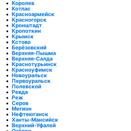
Королев
Котлас
Красноармейск
Красногорск
Кронштадт
Кропоткин
Крымск
Кстово
Берёзовский
Верхняя-Пышма
Верхняя-Салда
Краснотурьинск
Красноуфимск
Новоуральск
Первоуральск
Полевской
Ревда
Реж
Серов
Мегион
Нефтеюганск
Ханты-Мансийск
Верхний-Уфалей
Озёрск