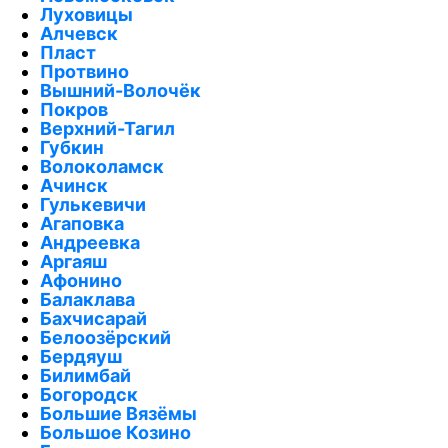
Луховицы
Алчевск
Пласт
Протвино
Вышний-Волочёк
Покров
Верхний-Тагил
Губкин
Волоколамск
Ачинск
Гулькевичи
Агаповка
Андреевка
Аргаяш
Афонино
Балаклава
Бахчисарай
Белоозёрский
Бердяуш
Билимбай
Богородск
Большие Вязёмы
Большое Козино