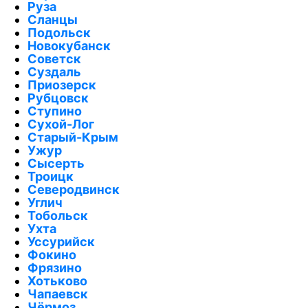
Руза
Сланцы
Подольск
Новокубанск
Советск
Суздаль
Приозерск
Рубцовск
Ступино
Сухой-Лог
Старый-Крым
Ужур
Сысерть
Троицк
Северодвинск
Углич
Тобольск
Ухта
Уссурийск
Фокино
Фрязино
Хотьково
Чапаевск
Чёрмоз