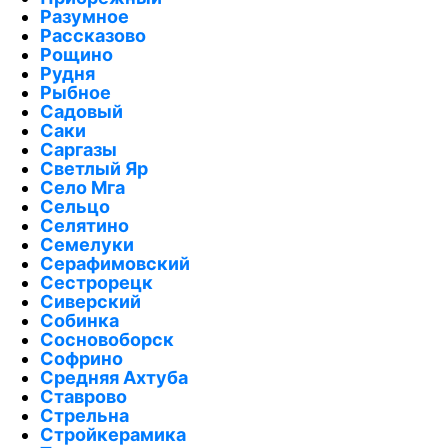
Разумное
Рассказово
Рощино
Рудня
Рыбное
Садовый
Саки
Саргазы
Светлый Яр
Село Мга
Сельцо
Селятино
Семелуки
Серафимовский
Сестрорецк
Сиверский
Собинка
Сосновоборск
Софрино
Средняя Ахтуба
Ставрово
Стрельна
Стройкерамика