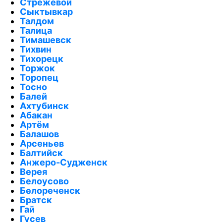
Стрежевой
Сыктывкар
Талдом
Талица
Тимашевск
Тихвин
Тихорецк
Торжок
Торопец
Тосно
Балей
Ахтубинск
Абакан
Артём
Балашов
Арсеньев
Балтийск
Анжеро-Судженск
Верея
Белоусово
Белореченск
Братск
Гай
Гусев