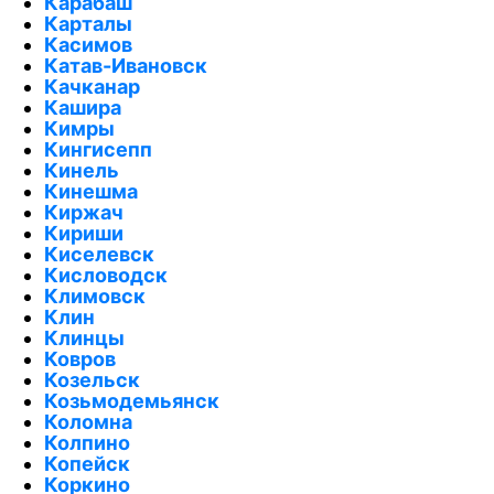
Карабаш
Карталы
Касимов
Катав-Ивановск
Качканар
Кашира
Кимры
Кингисепп
Кинель
Кинешма
Киржач
Кириши
Киселевск
Кисловодск
Климовск
Клин
Клинцы
Ковров
Козельск
Козьмодемьянск
Коломна
Колпино
Копейск
Коркино