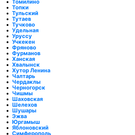
Томилино
Топки
Тульский
Тутаев
Тучково
Удельная
Уруссу
Учкекен
Фряново
Фурманов
Ханская
Хвалынск
Хутор Ленина
Чалтарь
Чердаклы
Черногорск
Чишмы
Шаховская
Шелехов
Шушары
Эжва
Юргамыш
Яблоновский
Симферополь