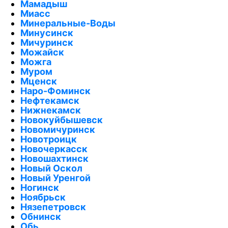
Мамадыш
Миасс
Минеральные-Воды
Минусинск
Мичуринск
Можайск
Можга
Муром
Мценск
Наро-Фоминск
Нефтекамск
Нижнекамск
Новокуйбышевск
Новомичуринск
Новотроицк
Новочеркасск
Новошахтинск
Новый Оскол
Новый Уренгой
Ногинск
Ноябрьск
Нязепетровск
Обнинск
Обь