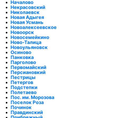
Началово
Некрасовский
Николаевск
Новая Адыгея
Новая Усмань
Новоалексеевское
Новоорск
Новосемейкино
Ново-Талица
Новоульяновск
Осиново
Панковка
Парголово
Первомайский
Персиановкий
Пестрицы
Петергов
Подстепки
Полетаево
Пос. им. Морозова
Поселок Роза
Починок
Правдинский
Прибрежный