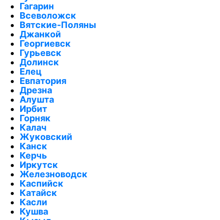
Гагарин
Всеволожск
Вятские-Поляны
Джанкой
Георгиевск
Гурьевск
Долинск
Елец
Евпатория
Дрезна
Алушта
Ирбит
Горняк
Калач
Жуковский
Канск
Керчь
Иркутск
Железноводск
Каспийск
Катайск
Касли
Кушва