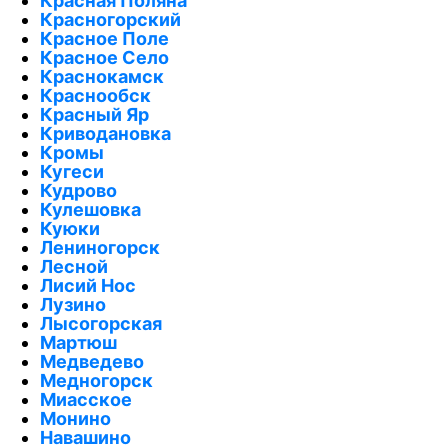
Красная Поляна
Красногорский
Красное Поле
Красное Село
Краснокамск
Краснообск
Красный Яр
Криводановка
Кромы
Кугеси
Кудрово
Кулешовка
Куюки
Лениногорск
Лесной
Лисий Нос
Лузино
Лысогорская
Мартюш
Медведево
Медногорск
Миасское
Монино
Навашино