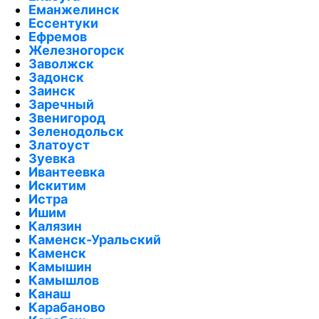
Еманжелинск
Ессентуки
Ефремов
Железногорск
Заволжск
Задонск
Заинск
Заречный
Звенигород
Зеленодольск
Златоуст
Зуевка
Ивантеевка
Искитим
Истра
Ишим
Калязин
Каменск-Уральский
Каменск
Камышин
Камышлов
Канаш
Карабаново