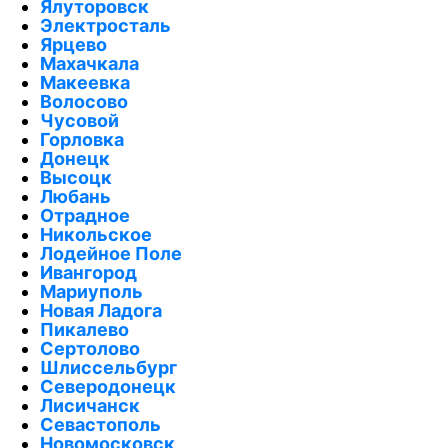
Ялуторовск
Электросталь
Ярцево
Махачкала
Макеевка
Волосово
Чусовой
Горловка
Донецк
Высоцк
Любань
Отрадное
Никольское
Лодейное Поле
Ивангород
Мариуполь
Новая Ладога
Пикалево
Сертолово
Шлиссельбург
Северодонецк
Лисичанск
Севастополь
Новомосковск