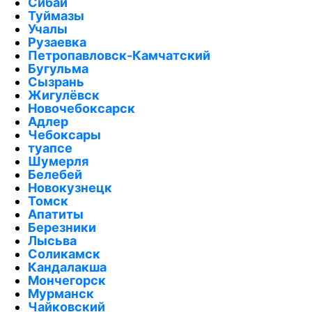
Сибай
Туймазы
Учалы
Рузаевка
Петропавловск-Камчатский
Бугульма
Сызрань
Жигулёвск
Новочебоксарск
Адлер
Чебоксары
туапсе
Шумерля
Белебей
Новокузнецк
Томск
Апатиты
Березники
Лысьва
Соликамск
Кандалакша
Мончегорск
Мурманск
Чайковский