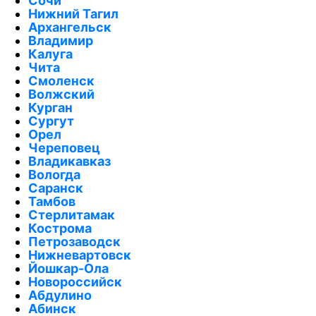
Сочи
Нижний Тагил
Архангельск
Владимир
Калуга
Чита
Смоленск
Волжский
Курган
Сургут
Орел
Череповец
Владикавказ
Вологда
Саранск
Тамбов
Стерлитамак
Кострома
Петрозаводск
Нижневартовск
Йошкар-Ола
Новороссийск
Абдулино
Абинск