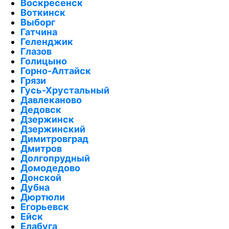
Воскресенск
Воткинск
Выборг
Гатчина
Геленджик
Глазов
Голицыно
Горно-Алтайск
Грязи
Гусь-Хрустальный
Давлеканово
Дедовск
Дзержинск
Дзержинский
Димитровград
Дмитров
Долгопрудный
Домодедово
Донской
Дубна
Дюртюли
Егорьевск
Ейск
Елабуга