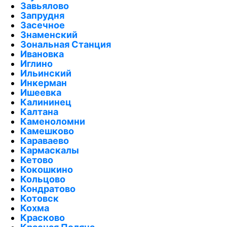
Завьялово
Запрудня
Засечное
Знаменский
Зональная Станция
Ивановка
Иглино
Ильинский
Инкерман
Ишеевка
Калининец
Калтана
Каменоломни
Камешково
Караваево
Кармаскалы
Кетово
Кокошкино
Кольцово
Кондратово
Котовск
Кохма
Красково