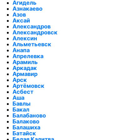
Агидель
Азнакаево
Азов
Аксай
Александров
Александровск
Алексин
Альметьевск
Анапа
Апрелевка
Арамиль
Аркадак
Армавир
Арск
Артёмовск
Асбест
Аша
Бавлы
Бакал
Балабаново
Балаково
Балашиха
Батайск
Белая Калитва