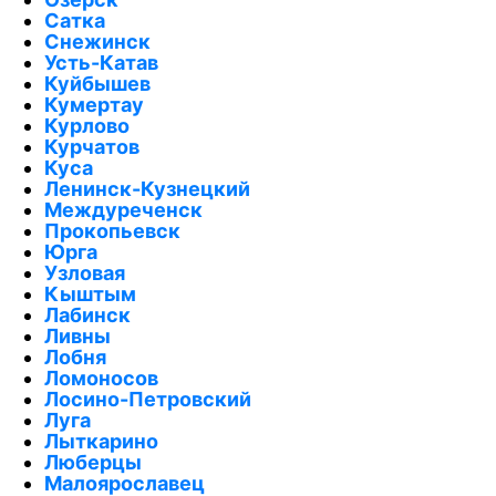
Сатка
Снежинск
Усть-Катав
Куйбышев
Кумертау
Курлово
Курчатов
Куса
Ленинск-Кузнецкий
Междуреченск
Прокопьевск
Юрга
Узловая
Кыштым
Лабинск
Ливны
Лобня
Ломоносов
Лосино-Петровский
Луга
Лыткарино
Люберцы
Малоярославец