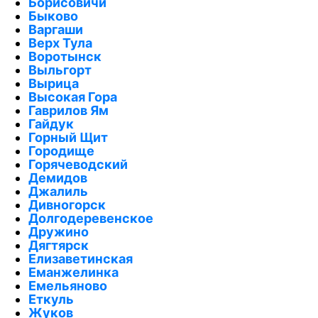
Борисовичи
Быково
Варгаши
Верх Тула
Воротынск
Выльгорт
Вырица
Высокая Гора
Гаврилов Ям
Гайдук
Горный Щит
Городище
Горячеводский
Демидов
Джалиль
Дивногорск
Долгодеревенское
Дружино
Дягтярск
Елизаветинская
Еманжелинка
Емельяново
Еткуль
Жуков