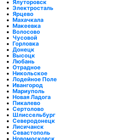
Ялуторовск
Электросталь
Ярцево
Махачкала
Макеевка
Волосово
Чусовой
Горловка
Донецк
Высоцк
Любань
Отрадное
Никольское
Лодейное Поле
Ивангород
Мариуполь
Новая Ладога
Пикалево
Сертолово
Шлиссельбург
Северодонецк
Лисичанск
Севастополь
Новомосковск