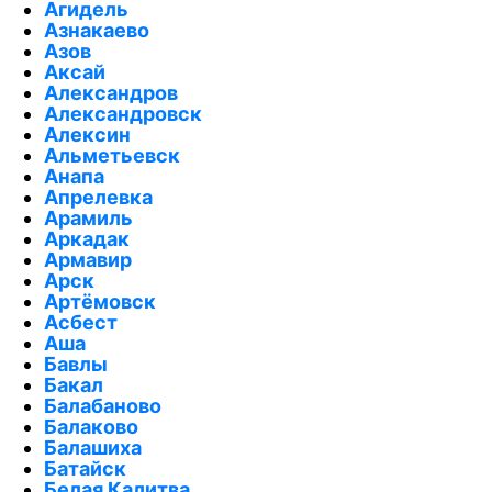
Агидель
Азнакаево
Азов
Аксай
Александров
Александровск
Алексин
Альметьевск
Анапа
Апрелевка
Арамиль
Аркадак
Армавир
Арск
Артёмовск
Асбест
Аша
Бавлы
Бакал
Балабаново
Балаково
Балашиха
Батайск
Белая Калитва