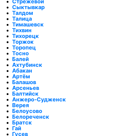
Стрежевой
Сыктывкар
Талдом
Талица
Тимашевск
Тихвин
Тихорецк
Торжок
Торопец
Тосно
Балей
Ахтубинск
Абакан
Артём
Балашов
Арсеньев
Балтийск
Анжеро-Судженск
Верея
Белоусово
Белореченск
Братск
Гай
Гусев