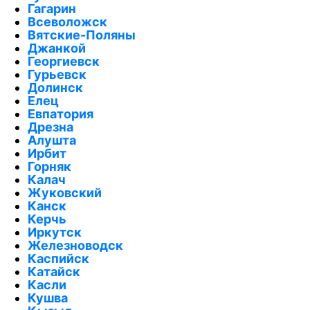
Гагарин
Всеволожск
Вятские-Поляны
Джанкой
Георгиевск
Гурьевск
Долинск
Елец
Евпатория
Дрезна
Алушта
Ирбит
Горняк
Калач
Жуковский
Канск
Керчь
Иркутск
Железноводск
Каспийск
Катайск
Касли
Кушва