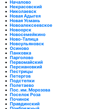
Началово
Некрасовский
Николаевск
Новая Адыгея
Новая Усмань
Новоалексеевское
Новоорск
Новосемейкино
Ново-Талица
Новоульяновск
Осиново
Панковка
Парголово
Первомайский
Персиановкий
Пестрицы
Петергов
Подстепки
Полетаево
Пос. им. Морозова
Поселок Роза
Починок
Правдинский
Прибрежный