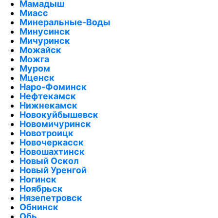
Мамадыш
Миасс
Минеральные-Воды
Минусинск
Мичуринск
Можайск
Можга
Муром
Мценск
Наро-Фоминск
Нефтекамск
Нижнекамск
Новокуйбышевск
Новомичуринск
Новотроицк
Новочеркасск
Новошахтинск
Новый Оскол
Новый Уренгой
Ногинск
Ноябрьск
Нязепетровск
Обнинск
Обь