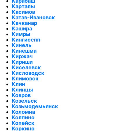
Карабаш
Карталы
Касимов
Катав-Ивановск
Качканар
Кашира
Кимры
Кингисепп
Кинель
Кинешма
Киржач
Кириши
Киселевск
Кисловодск
Климовск
Клин
Клинцы
Ковров
Козельск
Козьмодемьянск
Коломна
Колпино
Копейск
Коркино