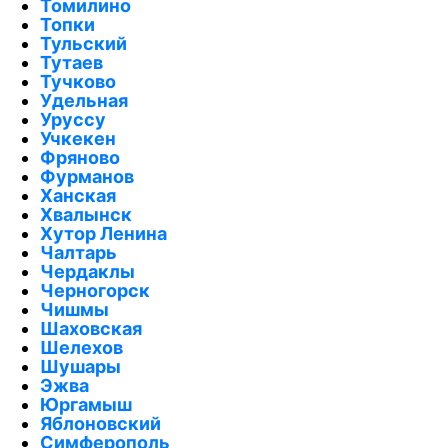
Томилино
Топки
Тульский
Тутаев
Тучково
Удельная
Уруссу
Учкекен
Фряново
Фурманов
Ханская
Хвалынск
Хутор Ленина
Чалтарь
Чердаклы
Черногорск
Чишмы
Шаховская
Шелехов
Шушары
Эжва
Юргамыш
Яблоновский
Симферополь