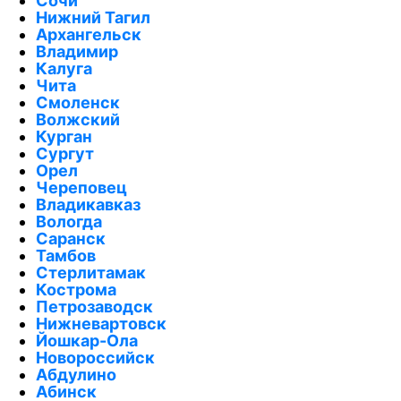
Сочи
Нижний Тагил
Архангельск
Владимир
Калуга
Чита
Смоленск
Волжский
Курган
Сургут
Орел
Череповец
Владикавказ
Вологда
Саранск
Тамбов
Стерлитамак
Кострома
Петрозаводск
Нижневартовск
Йошкар-Ола
Новороссийск
Абдулино
Абинск