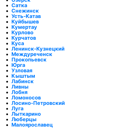
Сатка
Снежинск
Усть-Катав
Куйбышев
Кумертау
Курлово
Курчатов
Куса
Ленинск-Кузнецкий
Междуреченск
Прокопьевск
Юрга
Узловая
Кыштым
Лабинск
Ливны
Лобня
Ломоносов
Лосино-Петровский
Луга
Лыткарино
Люберцы
Малоярославец