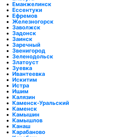
Еманжелинск
Ессентуки
Ефремов
Железногорск
Заволжск
Задонск
Заинск
Заречный
Звенигород
Зеленодольск
Златоуст
Зуевка
Ивантеевка
Искитим
Истра
Ишим
Калязин
Каменск-Уральский
Каменск
Камышин
Камышлов
Канаш
Карабаново