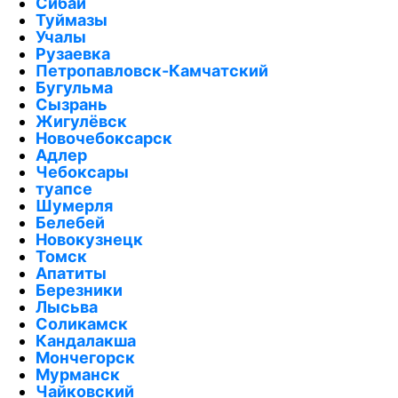
Сибай
Туймазы
Учалы
Рузаевка
Петропавловск-Камчатский
Бугульма
Сызрань
Жигулёвск
Новочебоксарск
Адлер
Чебоксары
туапсе
Шумерля
Белебей
Новокузнецк
Томск
Апатиты
Березники
Лысьва
Соликамск
Кандалакша
Мончегорск
Мурманск
Чайковский