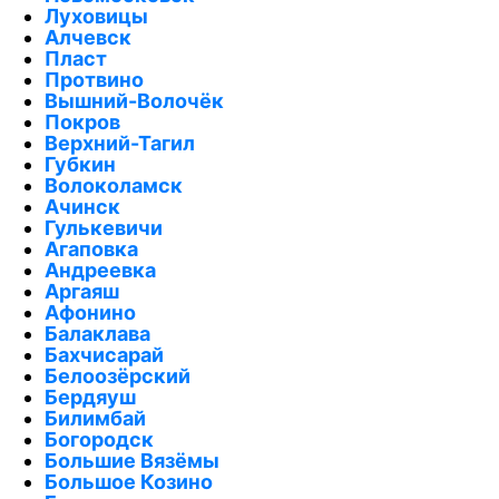
Луховицы
Алчевск
Пласт
Протвино
Вышний-Волочёк
Покров
Верхний-Тагил
Губкин
Волоколамск
Ачинск
Гулькевичи
Агаповка
Андреевка
Аргаяш
Афонино
Балаклава
Бахчисарай
Белоозёрский
Бердяуш
Билимбай
Богородск
Большие Вязёмы
Большое Козино