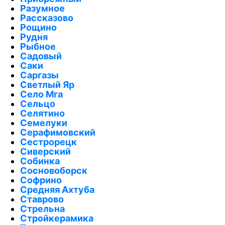
Разумное
Рассказово
Рощино
Рудня
Рыбное
Садовый
Саки
Саргазы
Светлый Яр
Село Мга
Сельцо
Селятино
Семелуки
Серафимовский
Сестрорецк
Сиверский
Собинка
Сосновоборск
Софрино
Средняя Ахтуба
Ставрово
Стрельна
Стройкерамика