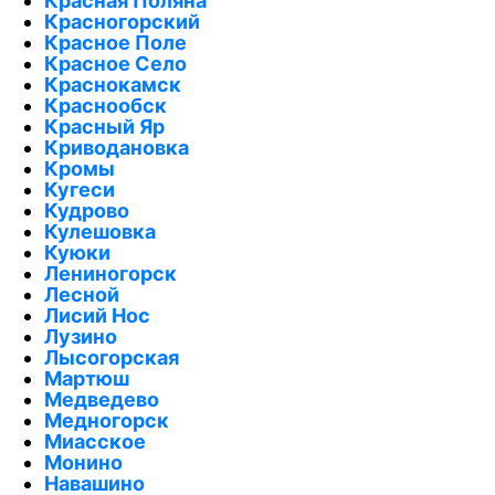
Красная Поляна
Красногорский
Красное Поле
Красное Село
Краснокамск
Краснообск
Красный Яр
Криводановка
Кромы
Кугеси
Кудрово
Кулешовка
Куюки
Лениногорск
Лесной
Лисий Нос
Лузино
Лысогорская
Мартюш
Медведево
Медногорск
Миасское
Монино
Навашино