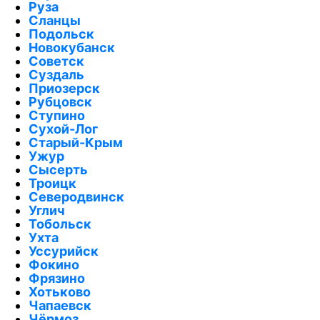
Руза
Сланцы
Подольск
Новокубанск
Советск
Суздаль
Приозерск
Рубцовск
Ступино
Сухой-Лог
Старый-Крым
Ужур
Сысерть
Троицк
Северодвинск
Углич
Тобольск
Ухта
Уссурийск
Фокино
Фрязино
Хотьково
Чапаевск
Чёрмоз