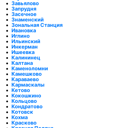
Завьялово
Запрудня
Засечное
Знаменский
Зональная Станция
Ивановка
Иглино
Ильинский
Инкерман
Ишеевка
Калининец
Калтана
Каменоломни
Камешково
Караваево
Кармаскалы
Кетово
Кокошкино
Кольцово
Кондратово
Котовск
Кохма
Красково