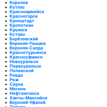
Королев
Котлас
Красноармейск
Красногорск
Кронштадт
Кропоткин
Крымск
Кстово
Берёзовский
Верхняя-Пышма
Верхняя-Салда
Краснотурьинск
Красноуфимск
Новоуральск
Первоуральск
Полевской
Ревда
Реж
Серов
Мегион
Нефтеюганск
Ханты-Мансийск
Верхний-Уфалей
Озёрск