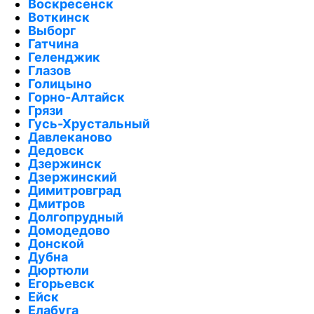
Воскресенск
Воткинск
Выборг
Гатчина
Геленджик
Глазов
Голицыно
Горно-Алтайск
Грязи
Гусь-Хрустальный
Давлеканово
Дедовск
Дзержинск
Дзержинский
Димитровград
Дмитров
Долгопрудный
Домодедово
Донской
Дубна
Дюртюли
Егорьевск
Ейск
Елабуга