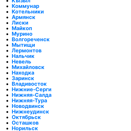
Кызыл
Коммунар
Котельники
Армянск
Лиски
Майкоп
Мурино
Волгореченск
Мытищи
Лермонтов
Нальчик
Невель
Михайловск
Находка
Заринск
Владивосток
Нижние-Серги
Нижняя-Салда
Нижняя-Тура
Новодвинск
Нижнеудинск
Октябрьск
Осташков
Норильск