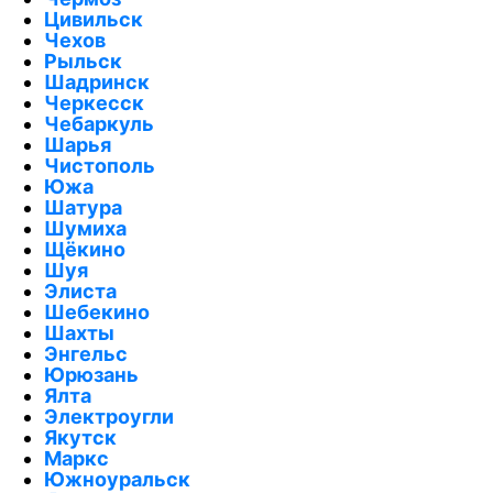
Цивильск
Чехов
Рыльск
Шадринск
Черкесск
Чебаркуль
Шарья
Чистополь
Южа
Шатура
Шумиха
Щёкино
Шуя
Элиста
Шебекино
Шахты
Энгельс
Юрюзань
Ялта
Электроугли
Якутск
Маркс
Южноуральск