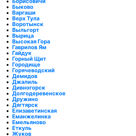
Борисовичи
Быково
Варгаши
Верх Тула
Воротынск
Выльгорт
Вырица
Высокая Гора
Гаврилов Ям
Гайдук
Горный Щит
Городище
Горячеводский
Демидов
Джалиль
Дивногорск
Долгодеревенское
Дружино
Дягтярск
Елизаветинская
Еманжелинка
Емельяново
Еткуль
Жуков