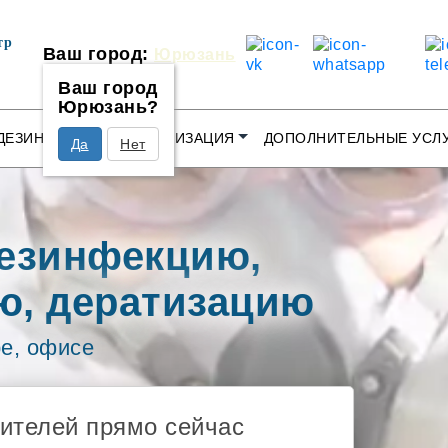
тр
Ваш город:
Юрюзань
Ваш город
Юрюзань?
ДЕЗИНФЕКЦИЯ
ДЕРАТИЗАЦИЯ
ДОПОЛНИТЕЛЬНЫЕ УСЛ
Да
Нет
езинфекцию,
ю, дератизацию
ре, офисе
дителей прямо сейчас