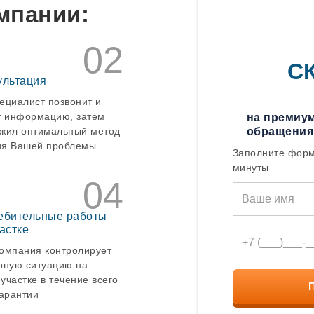
мпании:
02
С
ультация
ециалист позвонит и
т информацию, затем
на премиум
жил оптимальный метод
обращения
я Вашей проблемы
Заполните форм
минуты
04
ебительные работы
астке
омпания контролирует
рную ситуацию на
участке в течение всего
гарантии