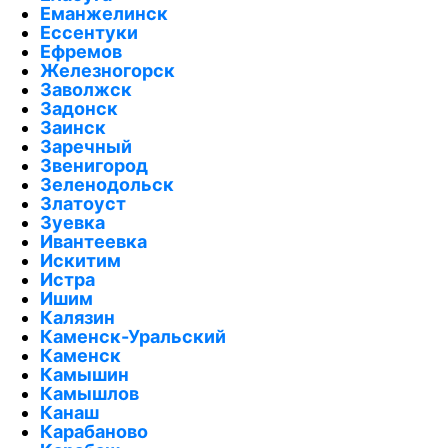
Еманжелинск
Ессентуки
Ефремов
Железногорск
Заволжск
Задонск
Заинск
Заречный
Звенигород
Зеленодольск
Златоуст
Зуевка
Ивантеевка
Искитим
Истра
Ишим
Калязин
Каменск-Уральский
Каменск
Камышин
Камышлов
Канаш
Карабаново