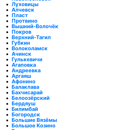
Луховицы
Алчевск
Пласт
Протвино
Вышний-Волочёк
Покров
Верхний-Тагил
Губкин
Волоколамск
Ачинск
Гулькевичи
Агаповка
Андреевка
Аргаяш
Афонино
Балаклава
Бахчисарай
Белоозёрский
Бердяуш
Билимбай
Богородск
Большие Вязёмы
Большое Козино