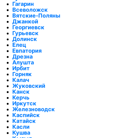
Гагарин
Всеволожск
Вятские-Поляны
Джанкой
Георгиевск
Гурьевск
Долинск
Елец
Евпатория
Дрезна
Алушта
Ирбит
Горняк
Калач
Жуковский
Канск
Керчь
Иркутск
Железноводск
Каспийск
Катайск
Касли
Кушва