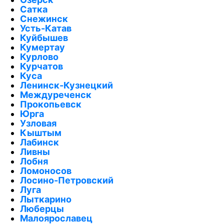
Сатка
Снежинск
Усть-Катав
Куйбышев
Кумертау
Курлово
Курчатов
Куса
Ленинск-Кузнецкий
Междуреченск
Прокопьевск
Юрга
Узловая
Кыштым
Лабинск
Ливны
Лобня
Ломоносов
Лосино-Петровский
Луга
Лыткарино
Люберцы
Малоярославец