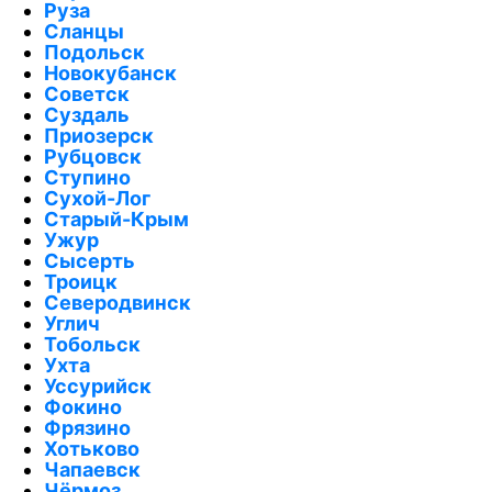
Руза
Сланцы
Подольск
Новокубанск
Советск
Суздаль
Приозерск
Рубцовск
Ступино
Сухой-Лог
Старый-Крым
Ужур
Сысерть
Троицк
Северодвинск
Углич
Тобольск
Ухта
Уссурийск
Фокино
Фрязино
Хотьково
Чапаевск
Чёрмоз