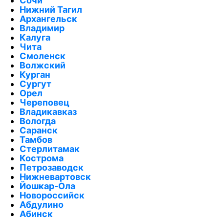
Сочи
Нижний Тагил
Архангельск
Владимир
Калуга
Чита
Смоленск
Волжский
Курган
Сургут
Орел
Череповец
Владикавказ
Вологда
Саранск
Тамбов
Стерлитамак
Кострома
Петрозаводск
Нижневартовск
Йошкар-Ола
Новороссийск
Абдулино
Абинск