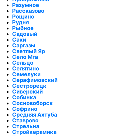
Разумное
Рассказово
Рощино
Рудня
Рыбное
Садовый
Саки
Саргазы
Светлый Яр
Село Мга
Сельцо
Селятино
Семелуки
Серафимовский
Сестрорецк
Сиверский
Собинка
Сосновоборск
Софрино
Средняя Ахтуба
Ставрово
Стрельна
Стройкерамика