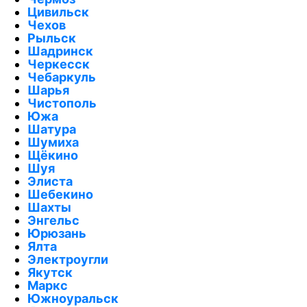
Цивильск
Чехов
Рыльск
Шадринск
Черкесск
Чебаркуль
Шарья
Чистополь
Южа
Шатура
Шумиха
Щёкино
Шуя
Элиста
Шебекино
Шахты
Энгельс
Юрюзань
Ялта
Электроугли
Якутск
Маркс
Южноуральск