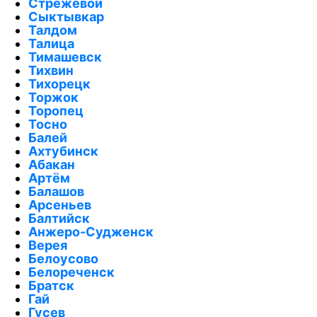
Стрежевой
Сыктывкар
Талдом
Талица
Тимашевск
Тихвин
Тихорецк
Торжок
Торопец
Тосно
Балей
Ахтубинск
Абакан
Артём
Балашов
Арсеньев
Балтийск
Анжеро-Судженск
Верея
Белоусово
Белореченск
Братск
Гай
Гусев