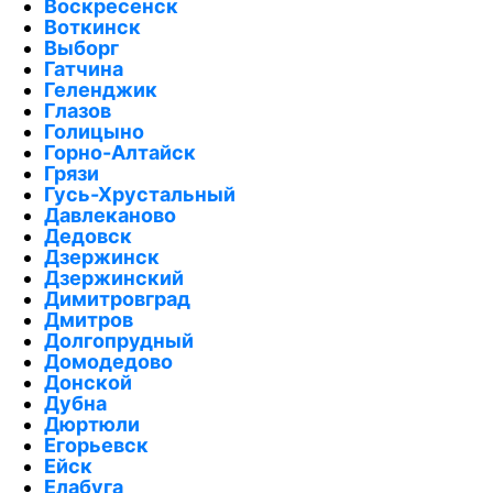
Воскресенск
Воткинск
Выборг
Гатчина
Геленджик
Глазов
Голицыно
Горно-Алтайск
Грязи
Гусь-Хрустальный
Давлеканово
Дедовск
Дзержинск
Дзержинский
Димитровград
Дмитров
Долгопрудный
Домодедово
Донской
Дубна
Дюртюли
Егорьевск
Ейск
Елабуга