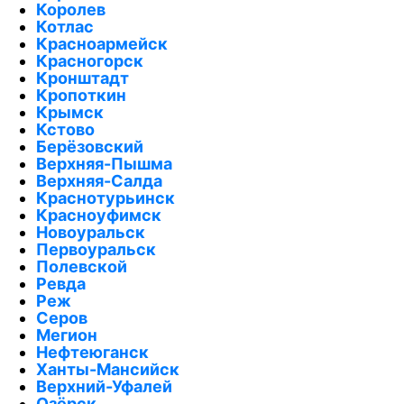
Королев
Котлас
Красноармейск
Красногорск
Кронштадт
Кропоткин
Крымск
Кстово
Берёзовский
Верхняя-Пышма
Верхняя-Салда
Краснотурьинск
Красноуфимск
Новоуральск
Первоуральск
Полевской
Ревда
Реж
Серов
Мегион
Нефтеюганск
Ханты-Мансийск
Верхний-Уфалей
Озёрск