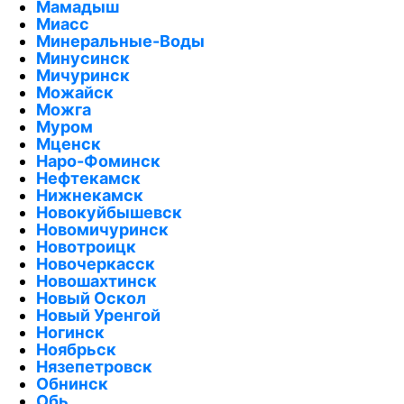
Мамадыш
Миасс
Минеральные-Воды
Минусинск
Мичуринск
Можайск
Можга
Муром
Мценск
Наро-Фоминск
Нефтекамск
Нижнекамск
Новокуйбышевск
Новомичуринск
Новотроицк
Новочеркасск
Новошахтинск
Новый Оскол
Новый Уренгой
Ногинск
Ноябрьск
Нязепетровск
Обнинск
Обь