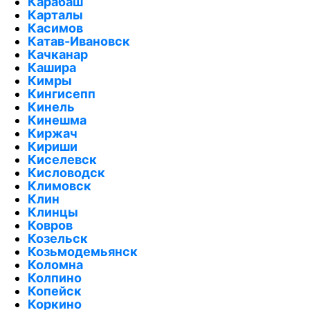
Карабаш
Карталы
Касимов
Катав-Ивановск
Качканар
Кашира
Кимры
Кингисепп
Кинель
Кинешма
Киржач
Кириши
Киселевск
Кисловодск
Климовск
Клин
Клинцы
Ковров
Козельск
Козьмодемьянск
Коломна
Колпино
Копейск
Коркино