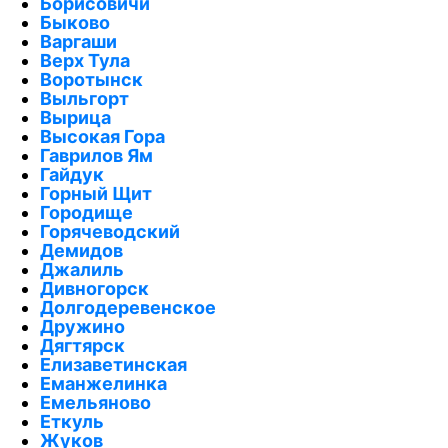
Борисовичи
Быково
Варгаши
Верх Тула
Воротынск
Выльгорт
Вырица
Высокая Гора
Гаврилов Ям
Гайдук
Горный Щит
Городище
Горячеводский
Демидов
Джалиль
Дивногорск
Долгодеревенское
Дружино
Дягтярск
Елизаветинская
Еманжелинка
Емельяново
Еткуль
Жуков