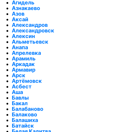
Агидель
Азнакаево
Азов
Аксай
Александров
Александровск
Алексин
Альметьевск
Анапа
Апрелевка
Арамиль
Аркадак
Армавир
Арск
Артёмовск
Асбест
Аша
Бавлы
Бакал
Балабаново
Балаково
Балашиха
Батайск
Белая Калитва