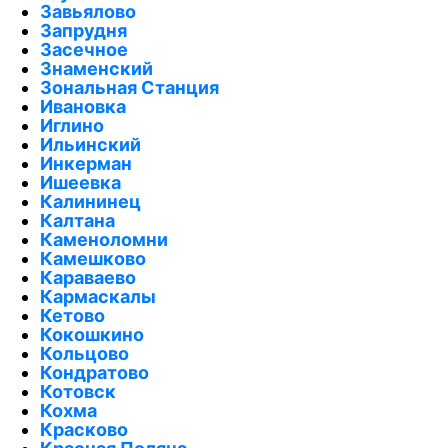
Завьялово
Запрудня
Засечное
Знаменский
Зональная Станция
Ивановка
Иглино
Ильинский
Инкерман
Ишеевка
Калининец
Калтана
Каменоломни
Камешково
Караваево
Кармаскалы
Кетово
Кокошкино
Кольцово
Кондратово
Котовск
Кохма
Красково