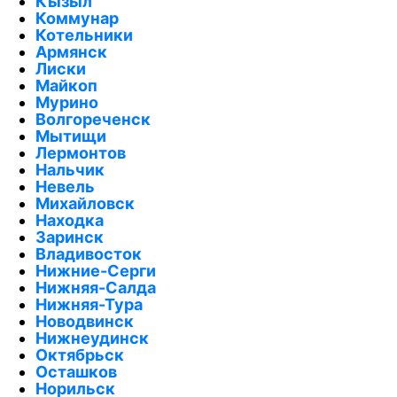
Кызыл
Коммунар
Котельники
Армянск
Лиски
Майкоп
Мурино
Волгореченск
Мытищи
Лермонтов
Нальчик
Невель
Михайловск
Находка
Заринск
Владивосток
Нижние-Серги
Нижняя-Салда
Нижняя-Тура
Новодвинск
Нижнеудинск
Октябрьск
Осташков
Норильск