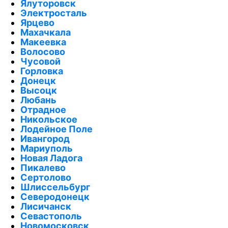
Ялуторовск
Электросталь
Ярцево
Махачкала
Макеевка
Волосово
Чусовой
Горловка
Донецк
Высоцк
Любань
Отрадное
Никольское
Лодейное Поле
Ивангород
Мариуполь
Новая Ладога
Пикалево
Сертолово
Шлиссельбург
Северодонецк
Лисичанск
Севастополь
Новомосковск