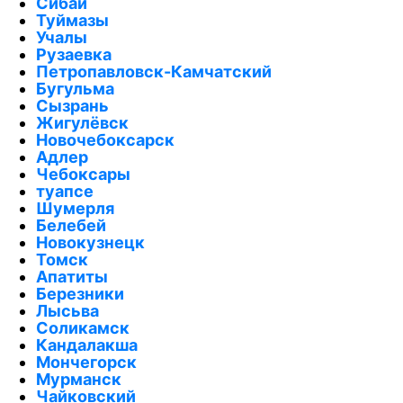
Сибай
Туймазы
Учалы
Рузаевка
Петропавловск-Камчатский
Бугульма
Сызрань
Жигулёвск
Новочебоксарск
Адлер
Чебоксары
туапсе
Шумерля
Белебей
Новокузнецк
Томск
Апатиты
Березники
Лысьва
Соликамск
Кандалакша
Мончегорск
Мурманск
Чайковский