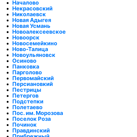
Началово
Некрасовский
Николаевск
Новая Адыгея
Новая Усмань
Новоалексеевское
Новоорск
Новосемейкино
Ново-Талица
Новоульяновск
Осиново
Панковка
Парголово
Первомайский
Персиановкий
Пестрицы
Петергов
Подстепки
Полетаево
Пос. им. Морозова
Поселок Роза
Починок
Правдинский
Прибрежный