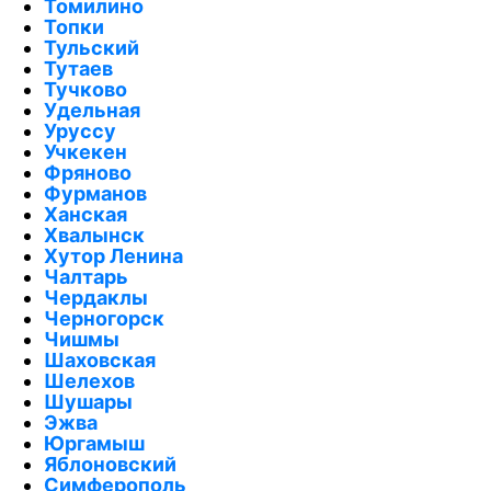
Томилино
Топки
Тульский
Тутаев
Тучково
Удельная
Уруссу
Учкекен
Фряново
Фурманов
Ханская
Хвалынск
Хутор Ленина
Чалтарь
Чердаклы
Черногорск
Чишмы
Шаховская
Шелехов
Шушары
Эжва
Юргамыш
Яблоновский
Симферополь