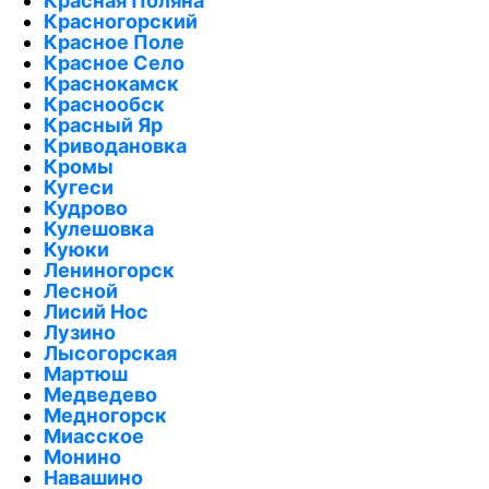
Красная Поляна
Красногорский
Красное Поле
Красное Село
Краснокамск
Краснообск
Красный Яр
Криводановка
Кромы
Кугеси
Кудрово
Кулешовка
Куюки
Лениногорск
Лесной
Лисий Нос
Лузино
Лысогорская
Мартюш
Медведево
Медногорск
Миасское
Монино
Навашино