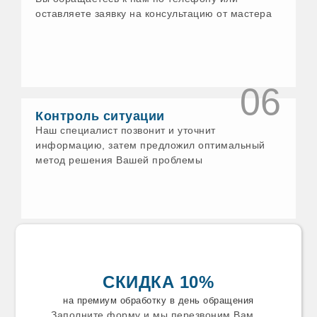
Еманжелинск
оставляете заявку на консультацию от мастера
Ессентуки
Ефремов
Железногорск
Заволжск
Задонск
Заинск
06
Заречный
Звенигород
Контроль ситуации
Зеленодольск
Наш специалист позвонит и уточнит
Златоуст
информацию, затем предложил оптимальный
Зуевка
метод решения Вашей проблемы
Ивантеевка
Искитим
Истра
Ишим
Калязин
Каменск-Уральский
Каменск
Камышин
Камышлов
СКИДКА 10%
Канаш
Карабаново
на премиум обработку в день обращения
Карабаш
Заполните форму и мы перезвоним Вам