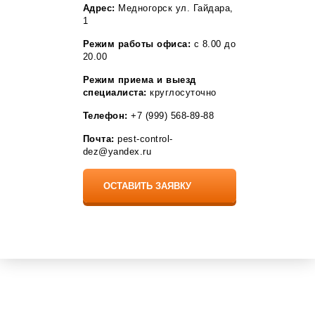
Разумное
Адрес:
Медногорск ул. Гайдара,
Рассказово
1
Рощино
Режим работы офиса:
с 8.00 до
Рудня
20.00
Рыбное
Садовый
Режим приема и выезд
Саки
специалиста:
круглосуточно
Саргазы
Светлый Яр
Телефон:
+7 (999) 568-89-88
Село Мга
Сельцо
Почта:
pest-control-
Селятино
dez@yandex.ru
Семелуки
Серафимовский
Сестрорецк
Сиверский
Собинка
Сосновоборск
Софрино
Средняя Ахтуба
Ставрово
Стрельна
Стройкерамика
Томилино