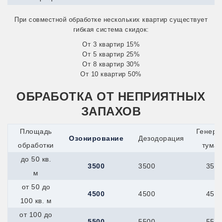
Сатка
Снежинск
При совместной обработке нескольких квартир существует
Усть-Катав
гибкая система скидок:
Куйбышев
Кумертау
От 3 квартир 15%
Курлово
От 5 квартир 25%
Курчатов
От 8 квартир 30%
Куса
От 10 квартир 50%
Ленинск-Кузнецкий
Междуреченск
ОБРАБОТКА ОТ НЕПРИЯТНЫХ
Прокопьевск
Юрга
ЗАПАХОВ
Узловая
Кыштым
Площадь
Генера
Лабинск
Озонирование
Дезодорация
обработки
тума
Ливны
Лобня
до 50 кв.
Ломоносов
3500
3500
350
м
Лосино-Петровский
Луга
от 50 до
Лыткарино
4500
4500
450
100 кв. м
Люберцы
Малоярославец
от 100 до
Мамадыш
5500
5500
550