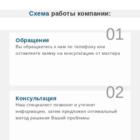
Белово
Белорецк
Схема
работы компании:
Бердск
Бийск
Бирск
01
Богданович
Бологое
Обращение
Бор
Вы обращаетесь к нам по телефону или
Бронницы
оставляете заявку на консультацию от мастера
Бузулук
Великие Луки
Великий Новгород
Великий Устюг
Верхнеуральск
Верхний Уфалей
02
Верхняя Пышма
Верхняя Салда
Консультация
Верхняя Тура
Наш специалист позвонит и уточнит
Видное
информацию, затем предложил оптимальный
Вичуга
метод решения Вашей проблемы
Волгодонск
Волжск
Волхов
Воскресенск