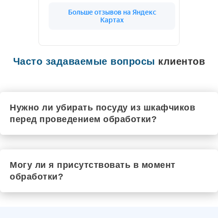
Цивильск
Чехов
Рыльск
Шадринск
Черкесск
Чебаркуль
Шарья
Часто задаваемые вопросы
клиентов
Чистополь
Южа
Шатура
Шумиха
Щёкино
Нужно ли убирать посуду из шкафчиков
Шуя
перед проведением обработки?
Элиста
Шебекино
Шахты
Энгельс
Юрюзань
Могу ли я присутствовать в момент
Ялта
обработки?
Электроугли
Якутск
Маркс
Южноуральск
Ялуторовск