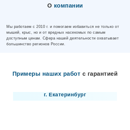
Электросталь
О
компании
Ярцево
Махачкала
Макеевка
Волосово
Мы работаем с 2010 г. и помогаем избавиться не только от
Чусовой
мышей, крыс, но и от вредных насекомых по самым
Горловка
доступным ценам. Сфера нашей деятельности охватывает
Донецк
большинство регионов России.
Высоцк
Любань
Отрадное
Никольское
Лодейное Поле
Примеры наших работ
с гарантией
Ивангород
Мариуполь
Лицензия
Новая Ладога
Пикалево
г. Екатеринбург
Сертолово
Шлиссельбург
Северодонецк
Лисичанск
Севастополь
Новомосковск