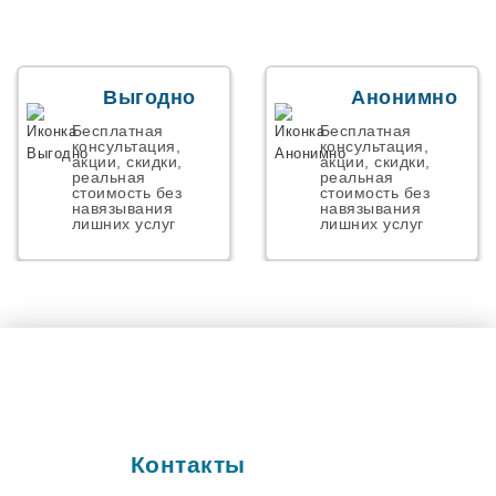
Началово
Некрасовский
Николаевск
Новая Адыгея
Новая Усмань
Выгодно
Анонимно
Новоалексеевское
Новоорск
Бесплатная
Бесплатная
Новосемейкино
консультация,
консультация,
акции, скидки,
акции, скидки,
Ново-Талица
реальная
реальная
Новоульяновск
стоимость без
стоимость без
навязывания
навязывания
Осиново
лишних услуг
лишних услуг
Панковка
Парголово
Первомайский
Персиановкий
Пестрицы
Петергов
Подстепки
Полетаево
Пос. им. Морозова
Поселок Роза
Починок
Контакты
Правдинский
Прибрежный