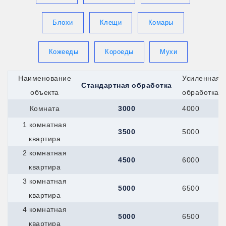
Королев
Котлас
Красноармейск
Блохи
Клещи
Комары
Красногорск
Кронштадт
Кропоткин
Кожееды
Короеды
Мухи
Крымск
Кстово
Берёзовский
Наименование
Усиленная
Стандартная обработка
Верхняя-Пышма
объекта
обработка
Верхняя-Салда
Краснотурьинск
Комната
3000
4000
Красноуфимск
1 комнатная
Новоуральск
3500
5000
Первоуральск
квартира
Полевской
2 комнатная
Ревда
4500
6000
Реж
квартира
Серов
3 комнатная
Мегион
5000
6500
Нефтеюганск
квартира
Ханты-Мансийск
4 комнатная
Верхний-Уфалей
5000
6500
Озёрск
квартира