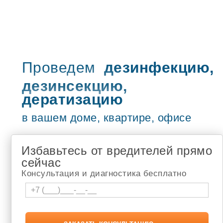
Туймазы
Учалы
Рузаевка
Петропавловск-Камчатский
Бугульма
Сызрань
Жигулёвск
Проведем
дезинфекцию,
Новочебоксарск
дезинсекцию,
Адлер
Чебоксары
дератизацию
туапсе
Шумерля
в вашем доме, квартире, офисе
Белебей
Новокузнецк
Томск
Избавьтесь от вредителей прямо
Апатиты
Березники
сейчас
Лысьва
Консультация и диагностика бесплатно
Соликамск
Кандалакша
Мончегорск
Мурманск
Чайковский