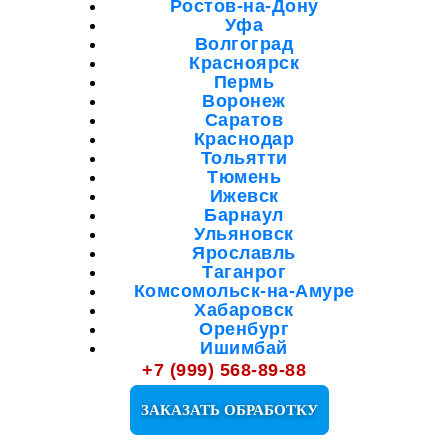
Ростов-на-Дону
Уфа
Волгоград
Красноярск
Пермь
Воронеж
Саратов
Краснодар
Тольятти
Тюмень
Ижевск
Барнаул
Ульяновск
Ярославль
Таганрог
Комсомольск-на-Амуре
Хабаровск
Оренбург
Ишимбай
Мелеуз
+7 (999) 568-89-88
Октябрьский
Салават
ЗАКАЗАТЬ ОБРАБОТКУ
Кузнецк
Сибай