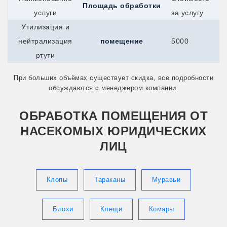
Площадь обработки
Сыктывкар
услуги
за услугу
Талдом
Талица
Утилизация и
Тимашевск
нейтрализация
помещение
5000
Тихвин
Тихорецк
ртути
Торжок
Торопец
При больших объёмах существует скидка, все подробности
Тосно
обсуждаются с менеджером компании.
Балей
Ахтубинск
Абакан
ОБРАБОТКА ПОМЕЩЕНИЯ ОТ
Артём
НАСЕКОМЫХ ЮРИДИЧЕСКИХ
Балашов
Арсеньев
ЛИЦ
Балтийск
Анжеро-Судженск
Верея
Клопы
Тараканы
Муравьи
Белоусово
Белореченск
Братск
Гай
Блохи
Клещи
Комары
Гусев