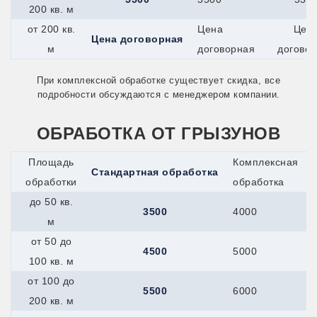
200 кв. м
Миасс
Минеральные-Воды
от 200 кв.
Цена
Цен
Минусинск
Цена договорная
м
договорная
догово
Мичуринск
Можайск
Можга
При комплексной обработке существует скидка, все
Муром
подробности обсуждаются с менеджером компании.
Мценск
Наро-Фоминск
ОБРАБОТКА ОТ ГРЫЗУНОВ
Нефтекамск
Нижнекамск
Новокуйбышевск
Площадь
Комплексная
Стандартная обработка
Новомичуринск
обработки
обработка
Новотроицк
Новочеркасск
до 50 кв.
3500
4000
Новошахтинск
м
Новый Оскол
Новый Уренгой
от 50 до
4500
5000
Ногинск
100 кв. м
Ноябрьск
Нязепетровск
от 100 до
5500
6000
Обнинск
200 кв. м
Обь