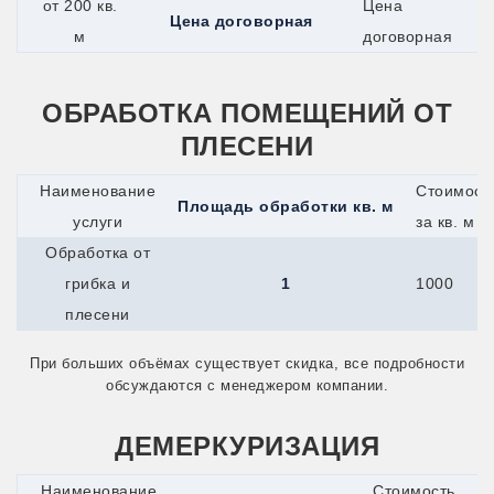
от 200 кв.
Цена
Одинцово
Цена договорная
Озёры
м
договорная
Орехово-Зуево
Орск
Оса
ОБРАБОТКА ПОМЕЩЕНИЙ ОТ
Павловский Посад
Переславль-Залесский
ПЛЕСЕНИ
Подпорожье
Псков
Наименование
Стоимост
Пушкино
Площадь обработки кв. м
Пущино
услуги
за кв. м
Раменское
Обработка от
Реутов
Ржев
грибка и
1
1000
Рыбинск
плесени
Сарапул
Сергиев Посад
Серпухов
При больших объёмах существует скидка, все подробности
Сим
обсуждаются с менеджером компании.
Славянск-на-Кубани
Солнечногорск
ДЕМЕРКУРИЗАЦИЯ
Старая Купавна
Старый Оскол
Стрежевой
Наименование
Стоимость