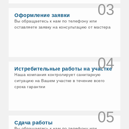
03
Воткинск
Выборг
Оформление заявки
Гатчина
Геленджик
Вы обращаетесь к нам по телефону или
Глазов
оставляете заявку на консультацию от мастера
Голицыно
Горно-Алтайск
Грязи
Гусь-Хрустальный
Давлеканово
04
Дедовск
Дзержинск
Истребительные работы на участке
Дзержинский
Наша компания контролирует санитарную
Димитровград
Дмитров
ситуацию на Вашем участке в течение всего
Долгопрудный
срока гарантии
Домодедово
Донской
Дубна
Дюртюли
05
Егорьевск
Ейск
Сдача работы
Елабуга
Вы обращаетесь к нам по телефону или