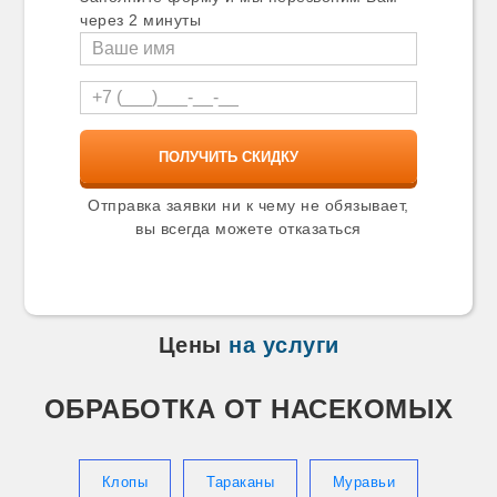
Карталы
через 2 минуты
Касимов
Катав-Ивановск
Качканар
Кашира
Кимры
Кингисепп
Кинель
Кинешма
Киржач
Отправка заявки ни к чему не обязывает,
Кириши
вы всегда можете отказаться
Киселевск
Кисловодск
Климовск
Клин
Клинцы
Цены
на услуги
Ковров
Козельск
Козьмодемьянск
ОБРАБОТКА ОТ НАСЕКОМЫХ
Коломна
Колпино
Копейск
Коркино
Клопы
Тараканы
Муравьи