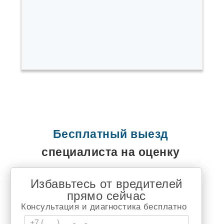
Быково
Варгаши
Верх Тула
Воротынск
Выльгорт
Вырица
Высокая Гора
Гаврилов Ям
Гайдук
Горный Щит
Городище
Горячеводский
Демидов
Джалиль
Бесплатный выезд
Дивногорск
Долгодеревенское
специалиста на оценку
Дружино
Дягтярск
Елизаветинская
Избавьтесь от вредителей
Еманжелинка
прямо сейчас
Емельяново
Еткуль
Консультация и диагностика бесплатно
Жуков