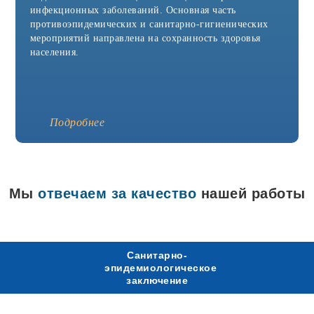
Агидель
инфекционных заболеваний. Основная часть
Азнакаево
противоэпидемических и санитарно-гигиенических
Азов
мероприятий направлена на сохранность здоровья
Аксай
Александров
населения.
Александровск
Алексин
Альметьевск
Анапа
Апрелевка
Подробнее
Арамиль
Аркадак
Армавир
Арск
Артёмовск
Мы
отвечаем за качество
нашей работы
Асбест
Аша
Бавлы
Бакал
Балабаново
Санитарно-
Балаково
эпидемиологическое
Балашиха
заключение
Батайск
Белая Калитва