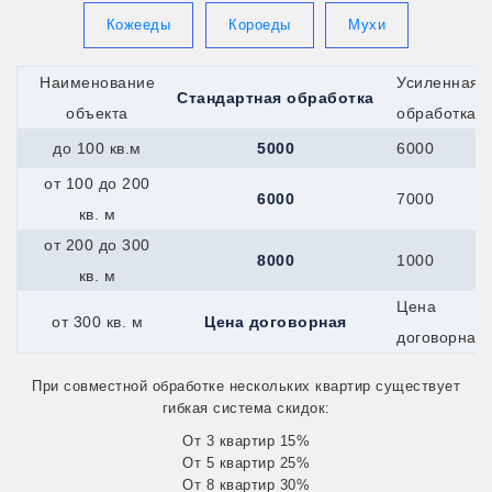
Гагарин
Всеволожск
Кожееды
Короеды
Мухи
Вятские-Поляны
Джанкой
Наименование
Усиленная
Георгиевск
Стандартная обработка
Гурьевск
объекта
обработка
Долинск
до 100 кв.м
5000
6000
Елец
Евпатория
от 100 до 200
Дрезна
6000
7000
Алушта
кв. м
Ирбит
от 200 до 300
Горняк
8000
1000
Калач
кв. м
Жуковский
Цена
Канск
от 300 кв. м
Цена договорная
Керчь
договорная
Иркутск
Железноводск
При совместной обработке нескольких квартир существует
Каспийск
гибкая система скидок:
Катайск
Касли
От 3 квартир 15%
Кушва
От 5 квартир 25%
Кызыл
От 8 квартир 30%