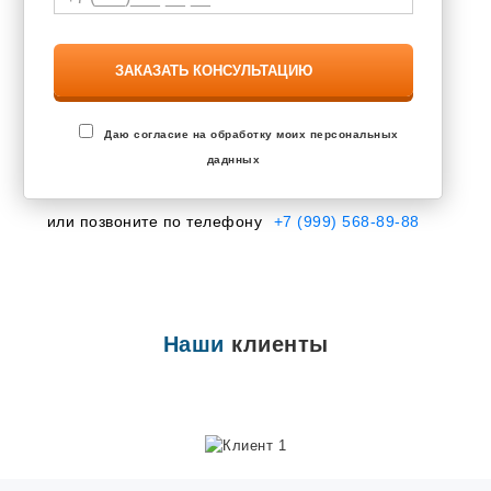
Завьялово
Запрудня
Засечное
Знаменский
Зональная Станция
Ивановка
Иглино
Даю согласие на обработку моих персональных
Ильинский
даднных
Инкерман
Ишеевка
Калининец
или позвоните по телефону
+7 (999) 568-89-88
Калтана
Каменоломни
Камешково
Караваево
Кармаскалы
Кетово
Наши
клиенты
Кокошкино
Кольцово
Кондратово
Котовск
Кохма
Красково
Красная Поляна