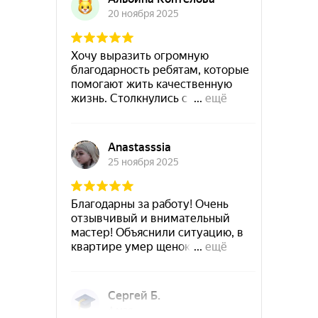
Руза
Сланцы
Подольск
Новокубанск
Советск
Суздаль
Приозерск
Рубцовск
Ступино
Сухой-Лог
Старый-Крым
Ужур
Сысерть
Троицк
Северодвинск
Углич
Тобольск
Ухта
Уссурийск
Фокино
Фрязино
Хотьково
Чапаевск
Чёрмоз