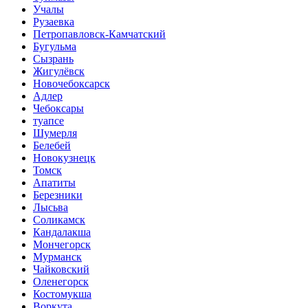
Учалы
Рузаевка
Петропавловск-Камчатский
Бугульма
Сызрань
Жигулёвск
Новочебоксарск
Адлер
Чебоксары
туапсе
Шумерля
Белебей
Новокузнецк
Томск
Апатиты
Березники
Лысьва
Соликамск
Кандалакша
Мончегорск
Мурманск
Чайковский
Оленегорск
Костомукша
Воркута