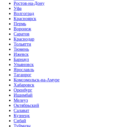
Ростов-на-Дону
Уфа
Волгоград
Красноярск
Пермь
Воронеж
Саратов
Краснодар
Тольятти
Тюмень
Ижевск
Барнаул
Ульяновск
Ярославль
Таганрог
Комсомольск-на-Амуре
Хабаровск
Оренбург
Ишимбай
Мелеуз
Октябрьский
Салават
Кузнецк
Сибай
Туймазы