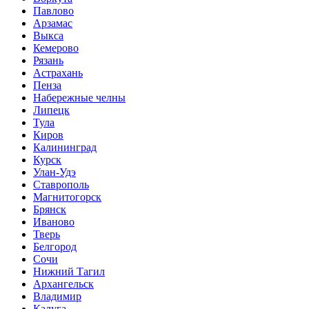
Павлово
Арзамас
Выкса
Кемерово
Рязань
Астрахань
Пенза
Набережные челны
Липецк
Тула
Киров
Калининград
Курск
Улан-Удэ
Ставрополь
Магнитогорск
Брянск
Иваново
Тверь
Белгород
Сочи
Нижний Тагил
Архангельск
Владимир
Калуга