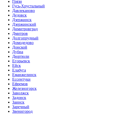
Грязи
Гусь-Хрустальный
Давлеканово
Дедовск
Дзержинск
Дзержинский
Димитровград
Дмитров
Долгопрудный
Домодедово
Донской
Дубна
Дюртюли
Егорьевск
Ейск
Елабуга
Еманжелинск
Ессентуки
Ефремов
Железногорск
Заволжск
Задонск
Заинск
Заречный
Звенигород