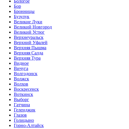
Бологое
Бор
Бронницы
Бузулук
Великие Луки
Великий Новгород
Великий Устюг
Верхнеуральск
Верхний Уфалей
Верхняя Пышма
Верхняя Салда
Верхняя Тура
Видное
Вичуга
Волгодонск
Волжск
Волхов
Воскресенск
Воткинск
Выборг
Гатчина
Геленджик
Глазов
Голицыно
Горно-Алтайск