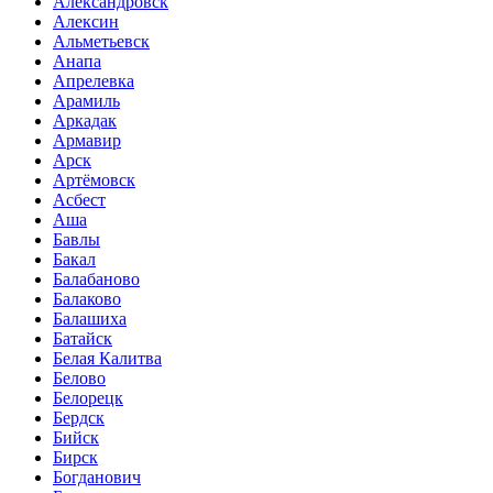
Александровск
Алексин
Альметьевск
Анапа
Апрелевка
Арамиль
Аркадак
Армавир
Арск
Артёмовск
Асбест
Аша
Бавлы
Бакал
Балабаново
Балаково
Балашиха
Батайск
Белая Калитва
Белово
Белорецк
Бердск
Бийск
Бирск
Богданович