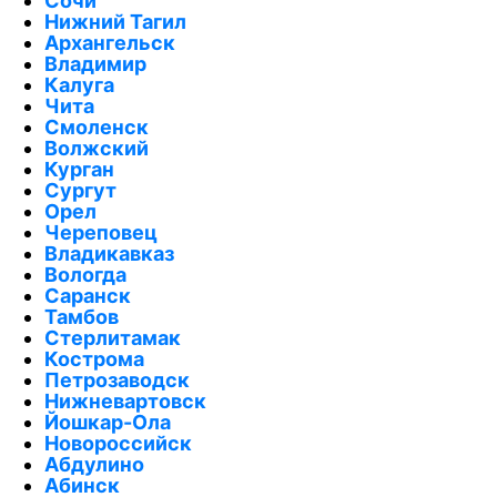
Сочи
Нижний Тагил
Архангельск
Владимир
Калуга
Чита
Смоленск
Волжский
Курган
Сургут
Орел
Череповец
Владикавказ
Вологда
Саранск
Тамбов
Стерлитамак
Кострома
Петрозаводск
Нижневартовск
Йошкар-Ола
Новороссийск
Абдулино
Абинск