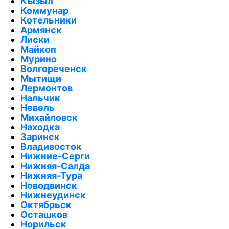
Кызыл
Коммунар
Котельники
Армянск
Лиски
Майкоп
Мурино
Волгореченск
Мытищи
Лермонтов
Нальчик
Невель
Михайловск
Находка
Заринск
Владивосток
Нижние-Серги
Нижняя-Салда
Нижняя-Тура
Новодвинск
Нижнеудинск
Октябрьск
Осташков
Норильск