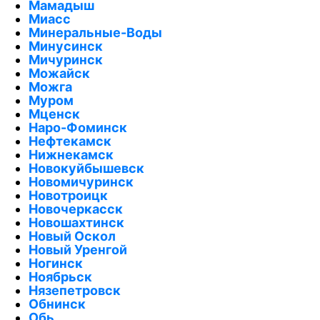
Мамадыш
Миасс
Минеральные-Воды
Минусинск
Мичуринск
Можайск
Можга
Муром
Мценск
Наро-Фоминск
Нефтекамск
Нижнекамск
Новокуйбышевск
Новомичуринск
Новотроицк
Новочеркасск
Новошахтинск
Новый Оскол
Новый Уренгой
Ногинск
Ноябрьск
Нязепетровск
Обнинск
Обь