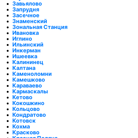
Завьялово
Запрудня
Засечное
Знаменский
Зональная Станция
Ивановка
Иглино
Ильинский
Инкерман
Ишеевка
Калининец
Калтана
Каменоломни
Камешково
Караваево
Кармаскалы
Кетово
Кокошкино
Кольцово
Кондратово
Котовск
Кохма
Красково