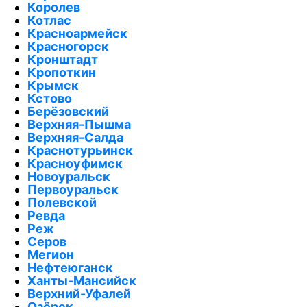
Королев
Котлас
Красноармейск
Красногорск
Кронштадт
Кропоткин
Крымск
Кстово
Берёзовский
Верхняя-Пышма
Верхняя-Салда
Краснотурьинск
Красноуфимск
Новоуральск
Первоуральск
Полевской
Ревда
Реж
Серов
Мегион
Нефтеюганск
Ханты-Мансийск
Верхний-Уфалей
Озёрск