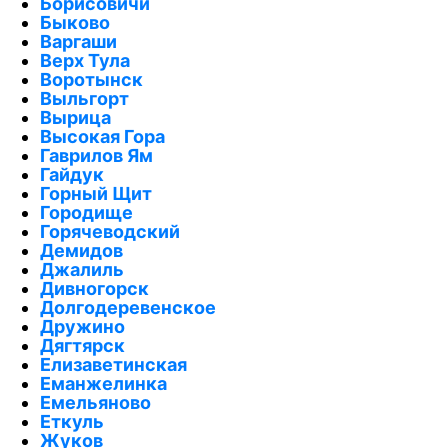
Борисовичи
Быково
Варгаши
Верх Тула
Воротынск
Выльгорт
Вырица
Высокая Гора
Гаврилов Ям
Гайдук
Горный Щит
Городище
Горячеводский
Демидов
Джалиль
Дивногорск
Долгодеревенское
Дружино
Дягтярск
Елизаветинская
Еманжелинка
Емельяново
Еткуль
Жуков