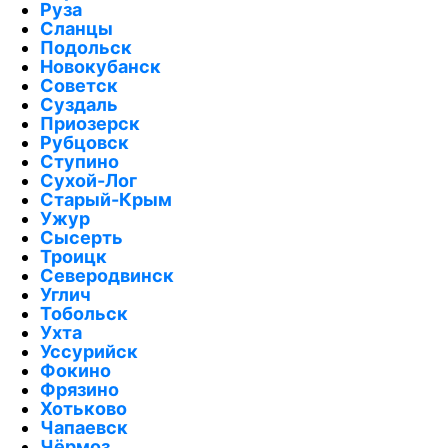
Руза
Сланцы
Подольск
Новокубанск
Советск
Суздаль
Приозерск
Рубцовск
Ступино
Сухой-Лог
Старый-Крым
Ужур
Сысерть
Троицк
Северодвинск
Углич
Тобольск
Ухта
Уссурийск
Фокино
Фрязино
Хотьково
Чапаевск
Чёрмоз