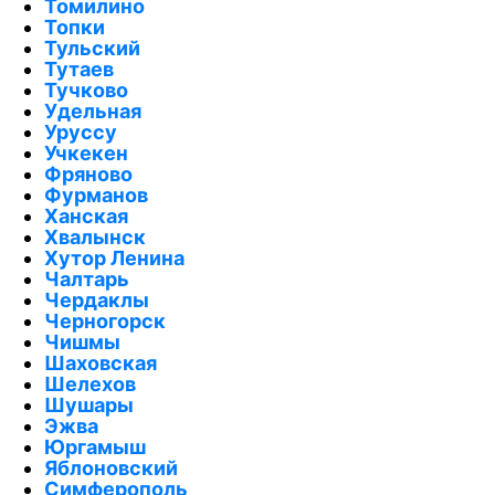
Томилино
Топки
Тульский
Тутаев
Тучково
Удельная
Уруссу
Учкекен
Фряново
Фурманов
Ханская
Хвалынск
Хутор Ленина
Чалтарь
Чердаклы
Черногорск
Чишмы
Шаховская
Шелехов
Шушары
Эжва
Юргамыш
Яблоновский
Симферополь