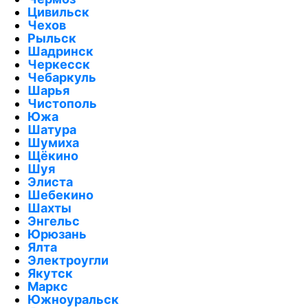
Цивильск
Чехов
Рыльск
Шадринск
Черкесск
Чебаркуль
Шарья
Чистополь
Южа
Шатура
Шумиха
Щёкино
Шуя
Элиста
Шебекино
Шахты
Энгельс
Юрюзань
Ялта
Электроугли
Якутск
Маркс
Южноуральск