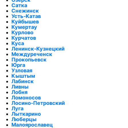
Сатка
Снежинск
Усть-Катав
Куйбышев
Кумертау
Курлово
Курчатов
Куса
Ленинск-Кузнецкий
Междуреченск
Прокопьевск
Юрга
Узловая
Кыштым
Лабинск
Ливны
Лобня
Ломоносов
Лосино-Петровский
Луга
Лыткарино
Люберцы
Малоярославец