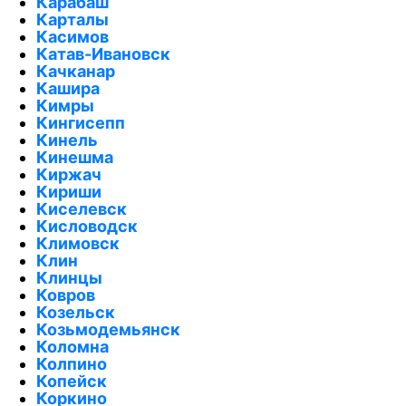
Карабаш
Карталы
Касимов
Катав-Ивановск
Качканар
Кашира
Кимры
Кингисепп
Кинель
Кинешма
Киржач
Кириши
Киселевск
Кисловодск
Климовск
Клин
Клинцы
Ковров
Козельск
Козьмодемьянск
Коломна
Колпино
Копейск
Коркино