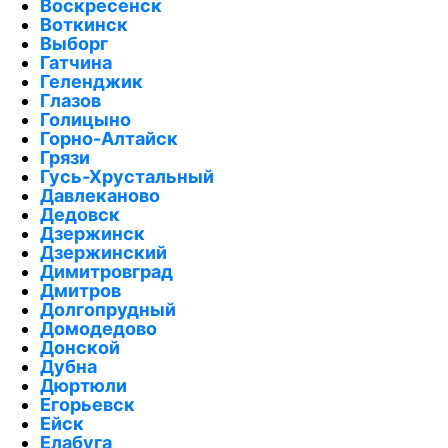
Воскресенск
Воткинск
Выборг
Гатчина
Геленджик
Глазов
Голицыно
Горно-Алтайск
Грязи
Гусь-Хрустальный
Давлеканово
Дедовск
Дзержинск
Дзержинский
Димитровград
Дмитров
Долгопрудный
Домодедово
Донской
Дубна
Дюртюли
Егорьевск
Ейск
Елабуга