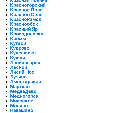
Красная Поляна
Красногорский
Красное Поле
Красное Село
Краснокамск
Краснообск
Красный Яр
Криводановка
Кромы
Кугеси
Кудрово
Кулешовка
Куюки
Лениногорск
Лесной
Лисий Нос
Лузино
Лысогорская
Мартюш
Медведево
Медногорск
Миасское
Монино
Навашино