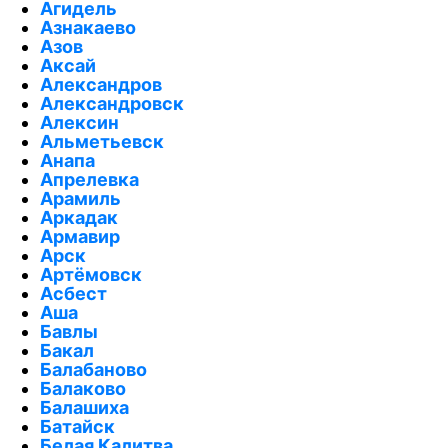
Агидель
Азнакаево
Азов
Аксай
Александров
Александровск
Алексин
Альметьевск
Анапа
Апрелевка
Арамиль
Аркадак
Армавир
Арск
Артёмовск
Асбест
Аша
Бавлы
Бакал
Балабаново
Балаково
Балашиха
Батайск
Белая Калитва