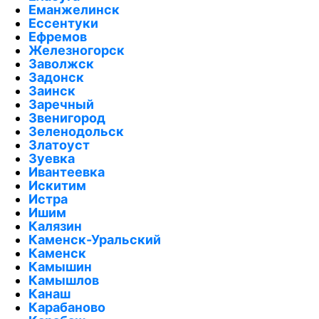
Еманжелинск
Ессентуки
Ефремов
Железногорск
Заволжск
Задонск
Заинск
Заречный
Звенигород
Зеленодольск
Златоуст
Зуевка
Ивантеевка
Искитим
Истра
Ишим
Калязин
Каменск-Уральский
Каменск
Камышин
Камышлов
Канаш
Карабаново