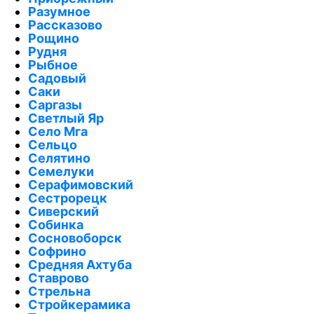
Разумное
Рассказово
Рощино
Рудня
Рыбное
Садовый
Саки
Саргазы
Светлый Яр
Село Мга
Сельцо
Селятино
Семелуки
Серафимовский
Сестрорецк
Сиверский
Собинка
Сосновоборск
Софрино
Средняя Ахтуба
Ставрово
Стрельна
Стройкерамика