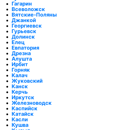
Гагарин
Всеволожск
Вятские-Поляны
Джанкой
Георгиевск
Гурьевск
Долинск
Елец
Евпатория
Дрезна
Алушта
Ирбит
Горняк
Калач
Жуковский
Канск
Керчь
Иркутск
Железноводск
Каспийск
Катайск
Касли
Кушва