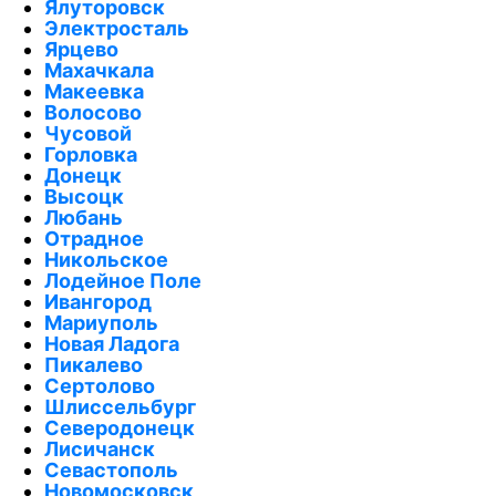
Ялуторовск
Электросталь
Ярцево
Махачкала
Макеевка
Волосово
Чусовой
Горловка
Донецк
Высоцк
Любань
Отрадное
Никольское
Лодейное Поле
Ивангород
Мариуполь
Новая Ладога
Пикалево
Сертолово
Шлиссельбург
Северодонецк
Лисичанск
Севастополь
Новомосковск