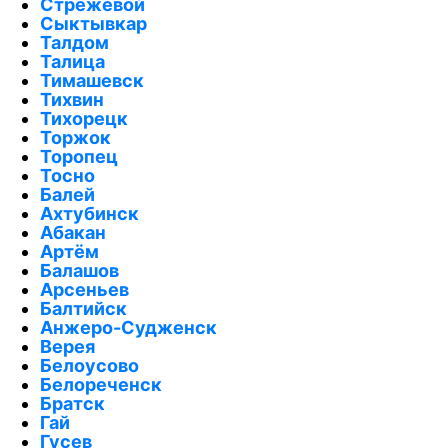
Стрежевой
Сыктывкар
Талдом
Талица
Тимашевск
Тихвин
Тихорецк
Торжок
Торопец
Тосно
Балей
Ахтубинск
Абакан
Артём
Балашов
Арсеньев
Балтийск
Анжеро-Судженск
Верея
Белоусово
Белореченск
Братск
Гай
Гусев