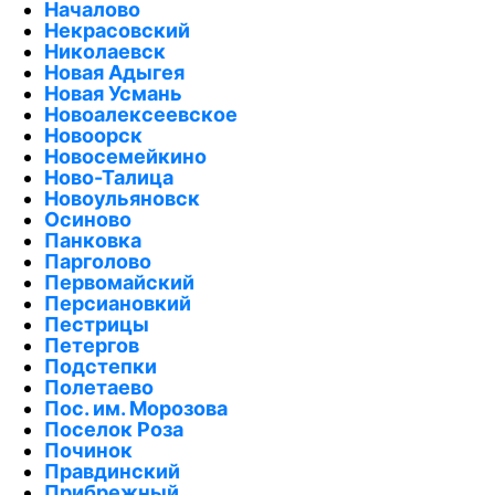
Началово
Некрасовский
Николаевск
Новая Адыгея
Новая Усмань
Новоалексеевское
Новоорск
Новосемейкино
Ново-Талица
Новоульяновск
Осиново
Панковка
Парголово
Первомайский
Персиановкий
Пестрицы
Петергов
Подстепки
Полетаево
Пос. им. Морозова
Поселок Роза
Починок
Правдинский
Прибрежный