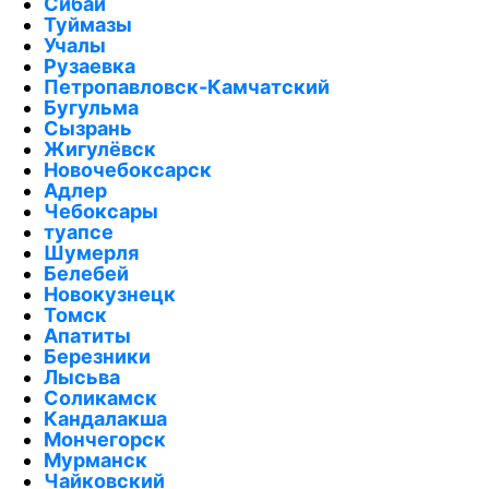
Сибай
Туймазы
Учалы
Рузаевка
Петропавловск-Камчатский
Бугульма
Сызрань
Жигулёвск
Новочебоксарск
Адлер
Чебоксары
туапсе
Шумерля
Белебей
Новокузнецк
Томск
Апатиты
Березники
Лысьва
Соликамск
Кандалакша
Мончегорск
Мурманск
Чайковский