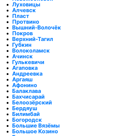
Луховицы
Алчевск
Пласт
Протвино
Вышний-Волочёк
Покров
Верхний-Тагил
Губкин
Волоколамск
Ачинск
Гулькевичи
Агаповка
Андреевка
Аргаяш
Афонино
Балаклава
Бахчисарай
Белоозёрский
Бердяуш
Билимбай
Богородск
Большие Вязёмы
Большое Козино